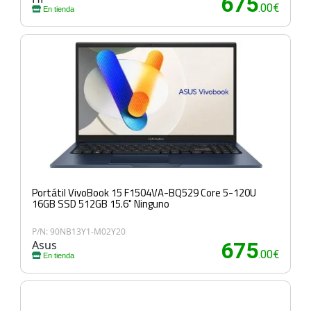
675
.00€
En tienda
Portátil VivoBook 15 F1504VA-BQ529 Core 5-120U
16GB SSD 512GB 15.6" Ninguno
P/N: 90NB13Y1-M02Y20
Asus
675
.00€
En tienda