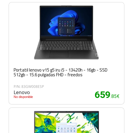
Portatil lenovo v15 g5 iru i5 - 13420h - 16gb - SSD
512gb - 15.6 pulgadas FHD - freedos
P/N: 83GW008ESP
Lenovo
659
.85€
No disponible