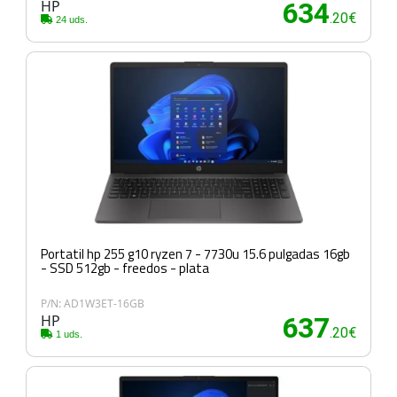
HP
634
.20€
24 uds.
Portatil hp 255 g10 ryzen 7 - 7730u 15.6 pulgadas 16gb
- SSD 512gb - freedos - plata
P/N: AD1W3ET-16GB
HP
637
.20€
1 uds.