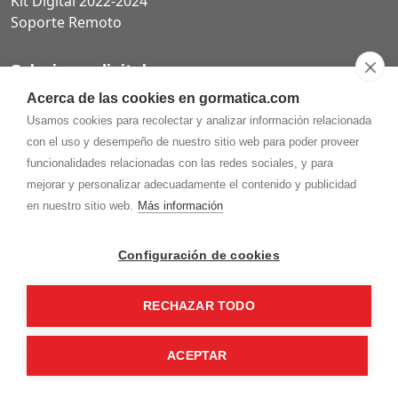
Kit Digital 2022-2024
Soporte Remoto
Soluciones digitales
Acerca de las cookies en gormatica.com
Páginas web
Usamos cookies para recolectar y analizar información relacionada
Tiendas online
con el uso y desempeño de nuestro sitio web para poder proveer
Carta QR restaurantes
funcionalidades relacionadas con las redes sociales, y para
mejorar y personalizar adecuadamente el contenido y publicidad
en nuestro sitio web.
Más información
975.368.262
Configuración de cookies
Aviso Legal
Política de privacidad
Política de
Cookies
RECHAZAR TODO
Gormaz Informática S.L.
C/ Soria, 2 - El Burgo de Osma (Soria)
¡Síguenos en nuestras redes!
ACEPTAR