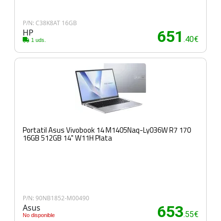
P/N: C38K8AT 16GB
HP
651
.40€
1 uds.
Portatil Asus Vivobook 14 M1405Naq-Ly036W R7 170
16GB 512GB 14" W11H Plata
P/N: 90NB1852-M00490
Asus
653
.55€
No disponible