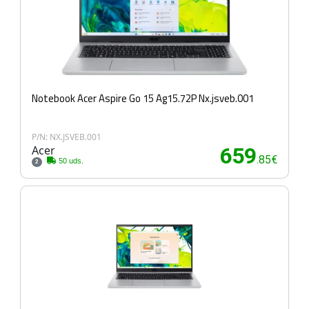
Notebook Acer Aspire Go 15 Ag15.72P Nx.jsveb.001
P/N: NX.JSVEB.001
Acer
659
.85€
50 uds.
2