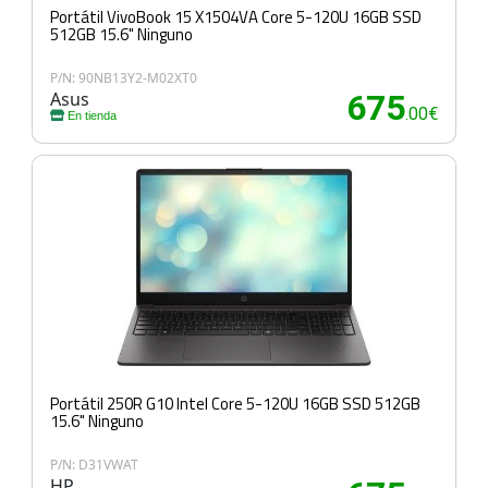
Portátil VivoBook 15 X1504VA Core 5-120U 16GB SSD
512GB 15.6" Ninguno
P/N: 90NB13Y2-M02XT0
Asus
675
.00€
En tienda
Portátil 250R G10 Intel Core 5-120U 16GB SSD 512GB
15.6" Ninguno
P/N: D31VWAT
HP