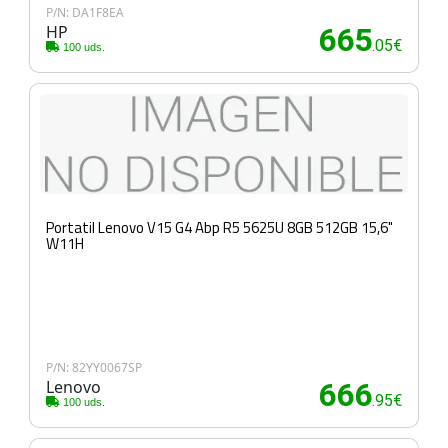
P/N: DA1F8EA
HP
665
.05€
100 uds.
Portatil Lenovo V15 G4 Abp R5 5625U 8GB 512GB 15,6"
W11H
P/N: 82YY0067SP
Lenovo
666
.95€
100 uds.