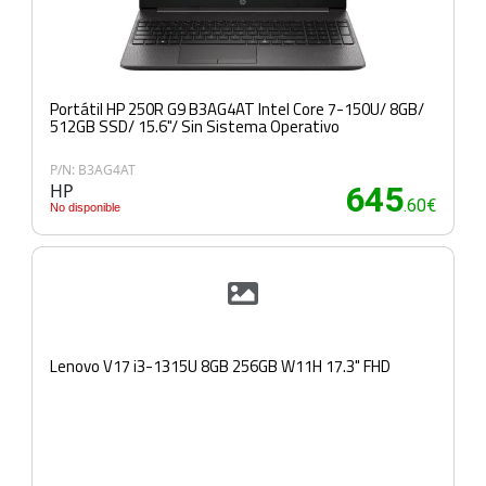
Portátil HP 250R G9 B3AG4AT Intel Core 7-150U/ 8GB/
512GB SSD/ 15.6"/ Sin Sistema Operativo
P/N: B3AG4AT
HP
645
.60€
No disponible
Lenovo V17 i3-1315U 8GB 256GB W11H 17.3" FHD