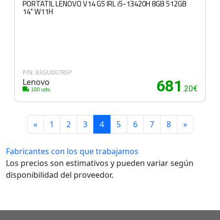
PORTATIL LENOVO V14 G5 IRL i5-13420H 8GB 512GB
14" W11H
P/N: 83GU007RSP
Lenovo
681
.20€
100 uds.
«
1
2
3
4
5
6
7
8
»
Fabricantes con los que trabajamos
Los precios son estimativos y pueden variar según
disponibilidad del proveedor.