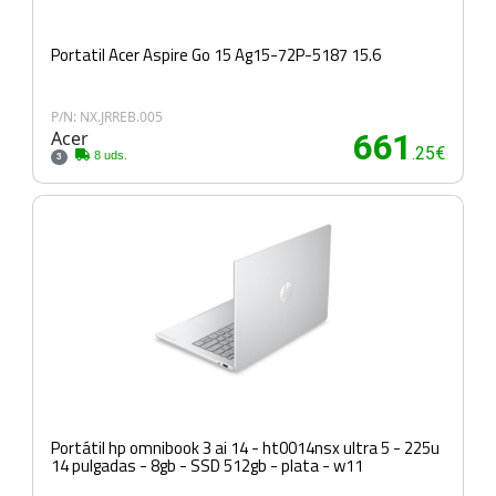
Portatil Acer Aspire Go 15 Ag15-72P-5187 15.6
P/N: NX.JRREB.005
Acer
661
.25€
8 uds.
3
Portátil hp omnibook 3 ai 14 - ht0014nsx ultra 5 - 225u
14 pulgadas - 8gb - SSD 512gb - plata - w11