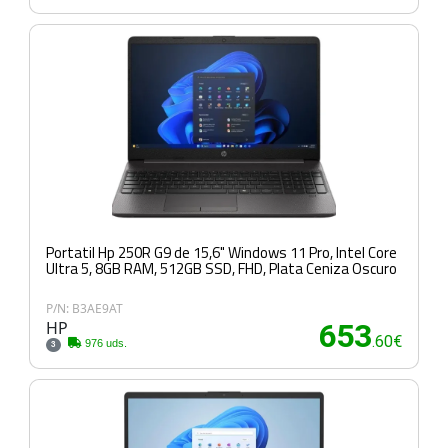
Portatil Hp 250R G9 de 15,6" Windows 11 Pro, Intel Core
Ultra 5, 8GB RAM, 512GB SSD, FHD, Plata Ceniza Oscuro
P/N: B3AE9AT
HP
653
.60€
976 uds.
3