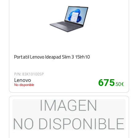
Portatil Lenovo Ideapad Slim 3 15Irh10
P/N: 83K10100SP
Lenovo
675
.50€
No disponible