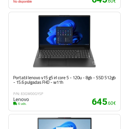
.60€
No disponible
Portatil lenovo v15 g5 irl core 5 - 120u - 8gb - SSD 512gb
- 15.6 pulgadas FHD - w11h
P/N: 83GW00GYSP
Lenovo
645
.60€
6 uds.