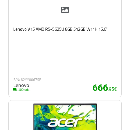
Lenovo V15 AMD R5-5625U 8GB 512GB W11H 15.6"
P/N: 82YY0067SP
Lenovo
666
.95€
100 uds.