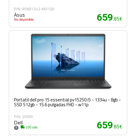
P/N: 90NB13U2-M015J0
Asus
659
.85€
No disponible
Portatil dell pro 15 essential pv15250 i5 - 1334u - 8gb -
SSD 512gb - 15.6 pulgadas FHD - w11p
P/N: 3XXNY
Dell
659
.85€
100 uds.
3