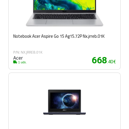
Notebook Acer Aspire Go 15 Ag15.72P Nx.jrreb.01K
P/N: NX.JRREB.01K
Acer
668
.40€
1 uds.