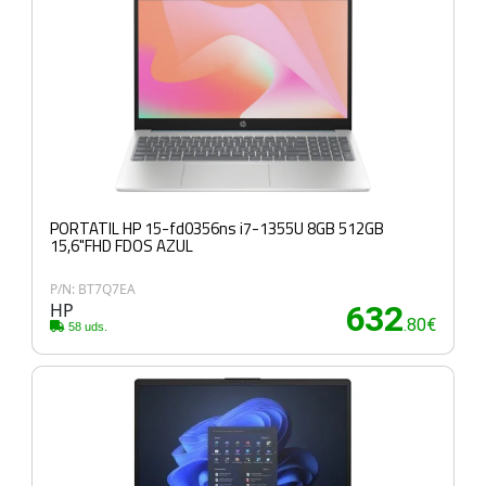
PORTATIL HP 15-fd0356ns i7-1355U 8GB 512GB
15,6"FHD FDOS AZUL
P/N: BT7Q7EA
HP
632
.80€
58 uds.