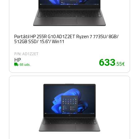
Portátil HP 255R G10 AD1Z2ET Ryzen 7 7735U/ 8GB/
512GB SSD/ 15.6"/ Win11
P/N: AD1Z2ET
HP
633
.55€
68 uds.