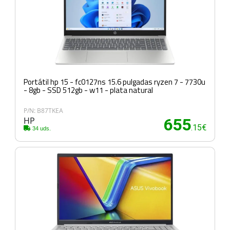
Portátil hp 15 - fc0127ns 15.6 pulgadas ryzen 7 - 7730u
- 8gb - SSD 512gb - w11 - plata natural
P/N: B87TKEA
HP
655
.15€
34 uds.