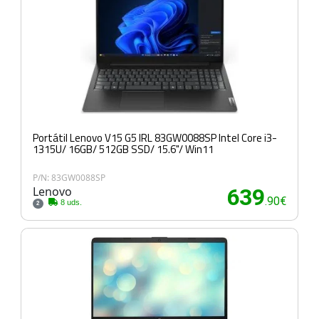
Portátil Lenovo V15 G5 IRL 83GW0088SP Intel Core i3-
1315U/ 16GB/ 512GB SSD/ 15.6"/ Win11
P/N: 83GW0088SP
Lenovo
639
.90€
8 uds.
2