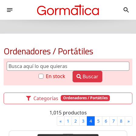
Ordenadores / Portátiles
En stock
Buscar
Categorías
Ordenadores / Portátiles
1,015 productos
«
1
2
3
4
5
6
7
8
»