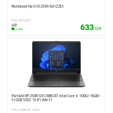
Notebook Hp G10 255R Ad1Z2Et
P/N: AD1Z2ET
HP
633
.55€
1 uds.
Portátil HP 250R G9 C38KCAT Intel Core 3-100U/ 16GB/
512GB SSD/ 15.6"/ Win11
P/N: C38KCAT 16GB