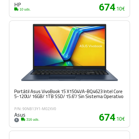
HP
674
.10€
10 uds.
Portátil Asus VivoBook 15 X1504VA-BQ4623 Intel Core
5-120U/ 16GB/ 1TB SSD/ 15.6"/ Sin Sistema Operativo
P/N: 90NB13Y1-M02XV0
Asus
674
.10€
316 uds.
5