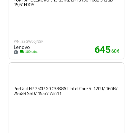
15,6" FDOS
P/N: 83GW00JNSP
Lenovo
645
.60€
100 uds.
2
Portátil HP 250R G9 C38K8AT Intel Core 5-120U/ 16GB/
256GB SSD/ 15.6"/ Win11