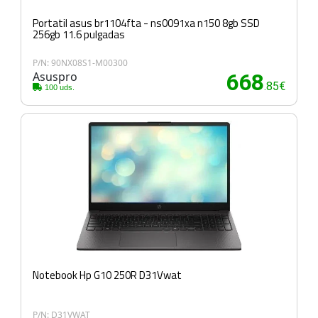
Portatil asus br1104fta - ns0091xa n150 8gb SSD
256gb 11.6 pulgadas
P/N: 90NX08S1-M00300
Asuspro
668
.85€
100 uds.
Notebook Hp G10 250R D31Vwat
P/N: D31VWAT