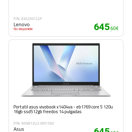
P/N: 83A2001LSP
Lenovo
645
.60€
No disponible
Portatil asus vivobook x1404va - eb1769 core 5 120u
16gb ssd512gb freedos 14 pulgadas
P/N: 90NB13U2-M01560
Asus
645