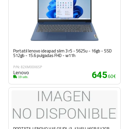
Portatil lenovo ideapad slim 3 r5 - 5625u - 16gb - SSD
512gb - 15.6 pulgadas FHD - w11h
P/N: 82XM00X6SP
Lenovo
645
.60€
19 uds.
PORTATIL LENOVO V15 G5 IRL i3-1315U 16GB 512GB