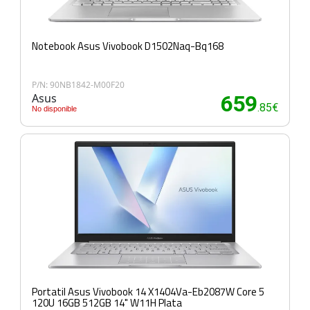
Notebook Asus Vivobook D1502Naq-Bq168
P/N: 90NB1842-M00F20
Asus
659
.85€
No disponible
Portatil Asus Vivobook 14 X1404Va-Eb2087W Core 5
120U 16GB 512GB 14" W11H Plata