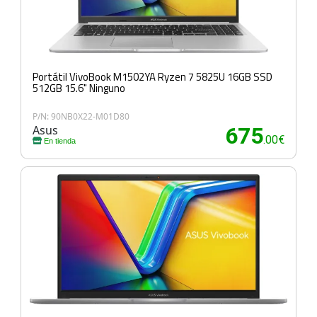
Portátil VivoBook M1502YA Ryzen 7 5825U 16GB SSD
512GB 15.6" Ninguno
P/N: 90NB0X22-M01D80
Asus
675
.00€
En tienda