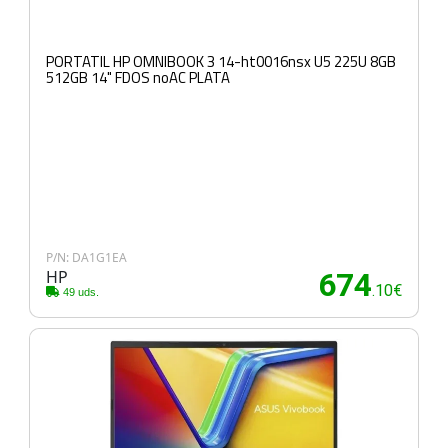
PORTATIL HP OMNIBOOK 3 14-ht0016nsx U5 225U 8GB
512GB 14" FDOS noAC PLATA
P/N: DA1G1EA
HP
674
.10€
49 uds.