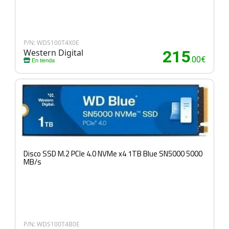
P/N: WDS100T4X0E
Western Digital
215
.00€
En tienda
Disco SSD M.2 PCIe 4.0 NVMe x4 1TB Blue SN5000 5000
MB/s
P/N: WDS100T4B0E