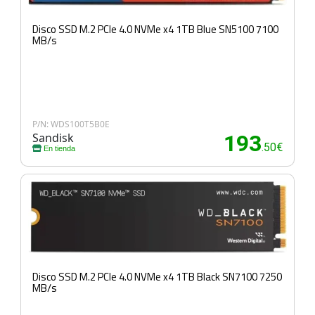
Disco SSD M.2 PCIe 4.0 NVMe x4 1TB Blue SN5100 7100
MB/s
P/N: WDS100T5B0E
Sandisk
193
.50€
En tienda
Disco SSD M.2 PCIe 4.0 NVMe x4 1TB Black SN7100 7250
MB/s