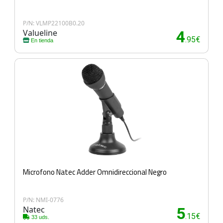
P/N: VLMP22100B0.20
Valueline
4
.95€
En tienda
Microfono Natec Adder Omnidireccional Negro
P/N: NMI-0776
Natec
5
.15€
33 uds.