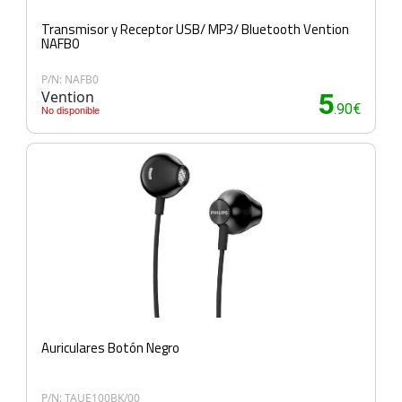
Transmisor y Receptor USB/ MP3/ Bluetooth Vention
NAFB0
P/N: NAFB0
Vention
5
.90€
No disponible
Auriculares Botón Negro
P/N: TAUE100BK/00