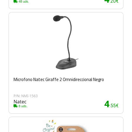
.20€
48 uds.
Microfono Natec Giraffe 2 Omnidireccional Negro
P/N: NMI-1563
Natec
4
.55€
8 uds.