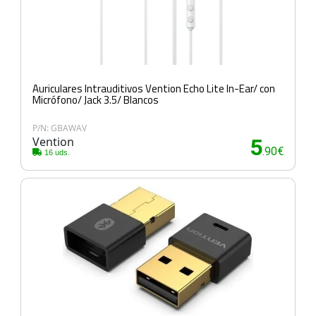
Auriculares Intrauditivos Vention Echo Lite In-Ear/ con
Micrófono/ Jack 3.5/ Blancos
P/N: GBAWAV
Vention
5
.90€
16 uds.