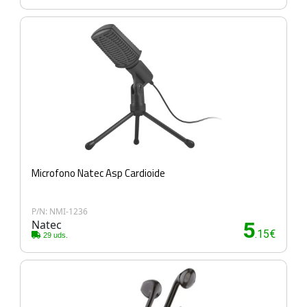
Microfono Natec Asp Cardioide
P/N: NMI-1236
Natec
5
.15€
29 uds.