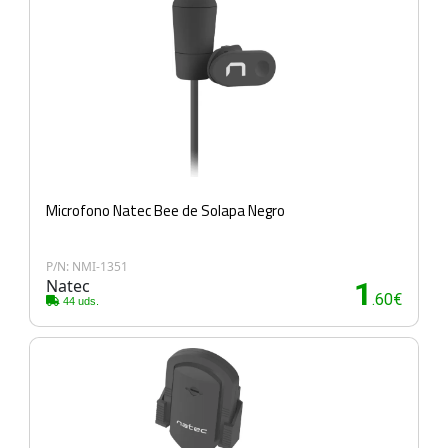
Microfono Natec Bee de Solapa Negro
P/N: NMI-1351
Natec
1
.60€
44 uds.