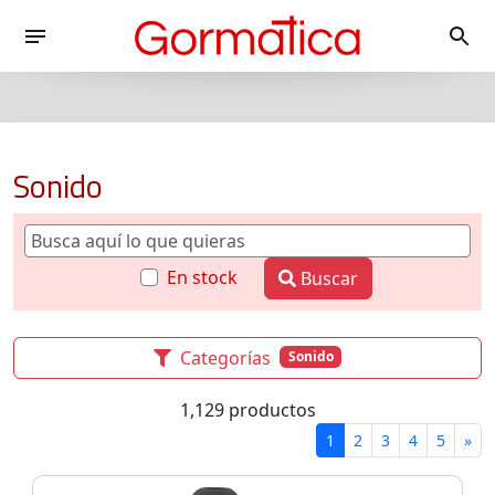
Sonido
En stock
Buscar
Categorías
Sonido
1,129 productos
1
2
3
4
5
»