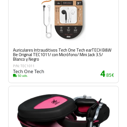
Auriculares Intrauditivos Tech One Tech earTECH B&W
Be Original TEC1011/ con Micrófono/ Mini Jack 3.5/
Blanco y Negro
P/N: TEC1011
Tech One Tech
4
.85€
50 uds.