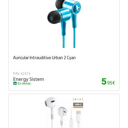
Auricular Intrauditivo Urban 2 Cyan
P/N: 42313
Energy Sistem
5
.95€
En tienda