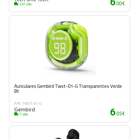
6
.00€
137 uds.
Auriculares Gembird Twst-01-G Transparentes Verde
Bt
P/N: TWST-01-G
Gembird
6
.05€
7 uds.