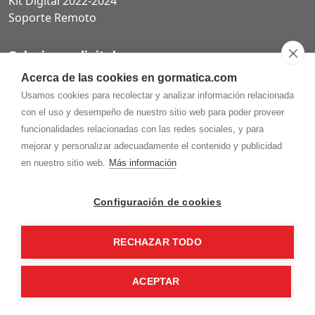
Kit Digital 2022-2024
Soporte Remoto
Soluciones digitales
Acerca de las cookies en gormatica.com
Páginas web
Usamos cookies para recolectar y analizar información relacionada
Tiendas online
con el uso y desempeño de nuestro sitio web para poder proveer
Carta QR restaurantes
funcionalidades relacionadas con las redes sociales, y para
mejorar y personalizar adecuadamente el contenido y publicidad
en nuestro sitio web.
Más información
975.368.262
Configuración de cookies
Aviso Legal
Política de privacidad
Política de
Cookies
RECHAZAR TODO
Gormaz Informática S.L.
C/ Soria, 2 - El Burgo de Osma (Soria)
¡Síguenos en nuestras redes!
ACEPTAR