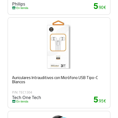
Philips
5
.90€
En tienda
Auriculares Intrauditivos con Micrófono USB Tipo-C
Blancos
P/N: TEC1304
Tech One Tech
5
.95€
En tienda