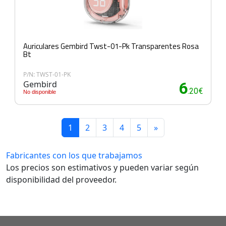
Auriculares Gembird Twst-01-Pk Transparentes Rosa
Bt
P/N: TWST-01-PK
Gembird
6
.20€
No disponible
1
2
3
4
5
»
Fabricantes con los que trabajamos
Los precios son estimativos y pueden variar según
disponibilidad del proveedor.