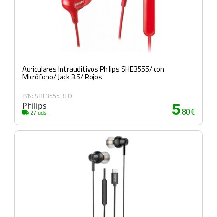
Auriculares Intrauditivos Philips SHE3555/ con
Micrófono/ Jack 3.5/ Rojos
P/N: SHE3555 RED
Philips
5
.80€
27 uds.