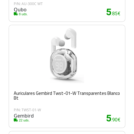
P/N: AU-300C WT
Qubo
5
.85€
8 uds.
Auriculares Gembird Twst-01-W Transparentes Blanco
Bt
P/N: TWST-01-W
Gembird
5
.90€
22 uds.