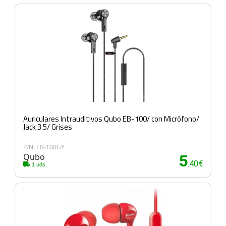
Auriculares Intrauditivos Qubo EB-100/ con Micrófono/
Jack 3.5/ Grises
P/N: EB-100GY
Qubo
5
.40€
1 uds.