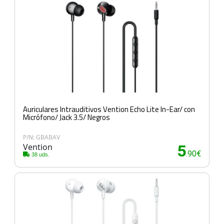
Auriculares Intrauditivos Vention Echo Lite In-Ear/ con
Micrófono/ Jack 3.5/ Negros
P/N: GBABAV
Vention
5
.90€
38 uds.