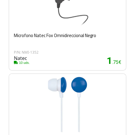
Microfono Natec Fox Omnidireccional Negro
P/N: NMI-1352
Natec
1
.75€
10 uds.