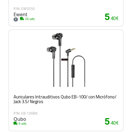
P/N: EW3550
Ewent
5
.40€
16 uds.
2
Auriculares Intrauditivos Qubo EB-100/ con Micrófono/
Jack 3.5/ Negros
P/N: EB-100BK
Qubo
5
.40€
6 uds.