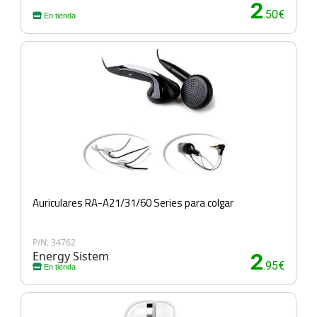
2
.50€
En tienda
Auriculares RA-A21/31/60 Series para colgar
P/N: 34762
Energy Sistem
2
.95€
En tienda