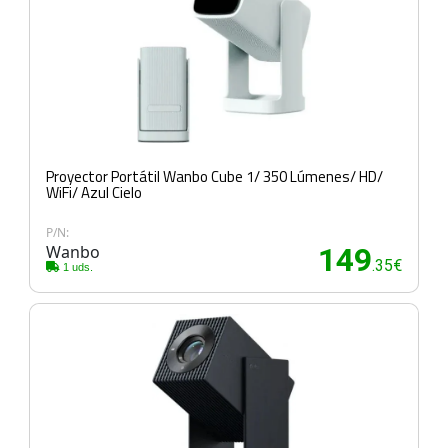
Proyector Portátil Wanbo Cube 1/ 350 Lúmenes/ HD/
WiFi/ Azul Cielo
P/N:
Wanbo
149
.35€
1 uds.