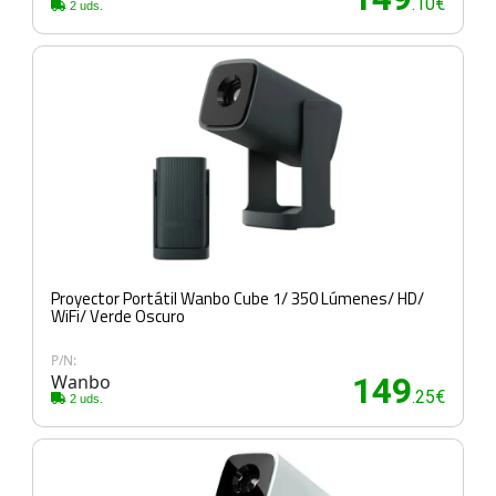
.10€
2 uds.
Proyector Portátil Wanbo Cube 1/ 350 Lúmenes/ HD/
WiFi/ Verde Oscuro
P/N:
Wanbo
149
.25€
2 uds.