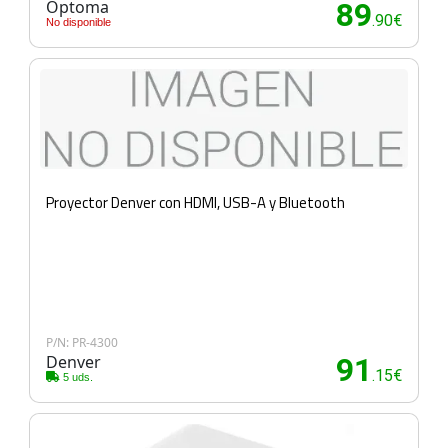
Optoma
89
.90€
No disponible
Proyector Denver con HDMI, USB-A y Bluetooth
P/N: PR-4300
Denver
91
.15€
5 uds.