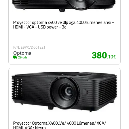
Proyector optoma x400lve dlp xga 4000 lumenes ansi -
HDMI - VGA - USB power - 3d
P/N: E9PX7D601EZ1
Optoma
380
.10€
29 uds.
Proyector Optoma X400LVe/ 4000 Lúmenes/ XGA/
HDMI-VGA/ Negro