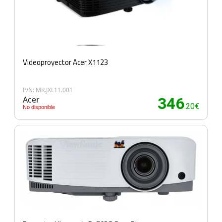
Videoproyector Acer X1123
P/N: MR.JXL11.001
Acer
346
.20€
No disponible