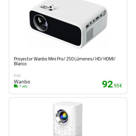
Proyector Wanbo Mini Pro/ 250 Lúmenes/ HD/ HDMI/
Blanco
P/N:
Wanbo
92
.95€
7 uds.