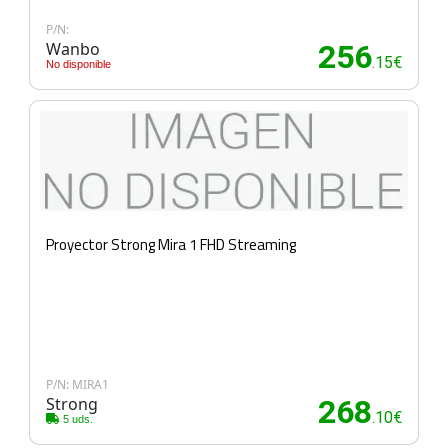
P/N:
Wanbo
256
.15€
No disponible
Proyector Strong Mira 1 FHD Streaming
P/N: MIRA1
Strong
268
.10€
5 uds.