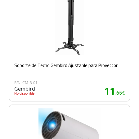
Soporte de Techo Gembird Ajustable para Proyector
P/N: CM-B-01
Gembird
11
.65€
No disponible