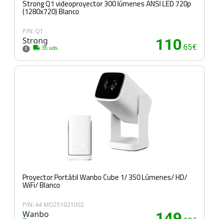
Strong Q1 videoproyector 300 lúmenes ANSI LED 720p
(1280x720) Blanco
P/N: Q1
Strong
110
.65€
35 uds.
2
Proyector Portátil Wanbo Cube 1/ 350 Lúmenes/ HD/
WiFi/ Blanco
P/N: 44 MO251021002
Wanbo
149