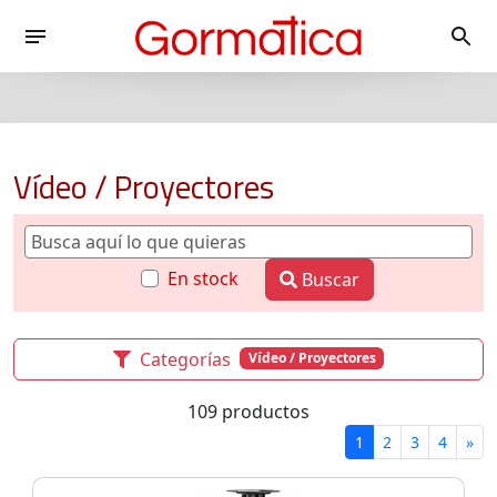
Vídeo / Proyectores
En stock
Buscar
Categorías
Vídeo / Proyectores
109 productos
1
2
3
4
»