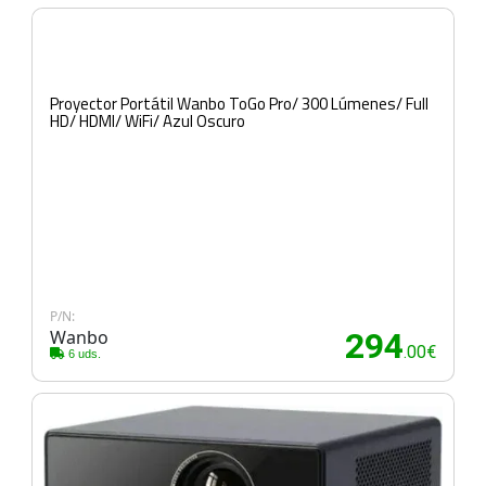
Proyector Portátil Wanbo ToGo Pro/ 300 Lúmenes/ Full
HD/ HDMI/ WiFi/ Azul Oscuro
P/N:
Wanbo
294
.00€
6 uds.