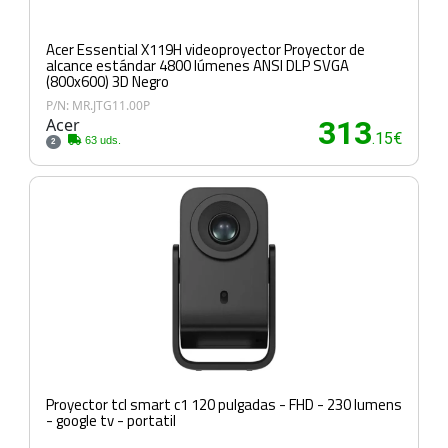
Acer Essential X119H videoproyector Proyector de
alcance estándar 4800 lúmenes ANSI DLP SVGA
(800x600) 3D Negro
P/N: MR.JTG11.00P
Acer
313
.15€
63 uds.
2
Proyector tcl smart c1 120 pulgadas - FHD - 230 lumens
- google tv - portatil