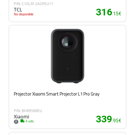
P/N: C10L3F-2AOFEU11
TCL
316
.15€
No disponible
Projector Xiaomi Smart Projector L1 Pro Gray
P/N: BHR9588EU
Xiaomi
339
.95€
6 uds.
2