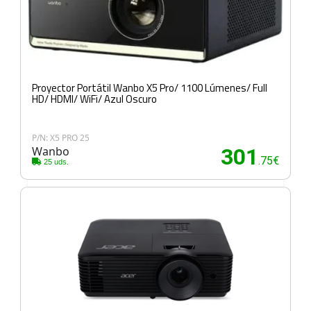
Proyector Portátil Wanbo X5 Pro/ 1100 Lúmenes/ Full
HD/ HDMI/ WiFi/ Azul Oscuro
P/N: X5 PRO 25
Wanbo
301
.75€
25 uds.