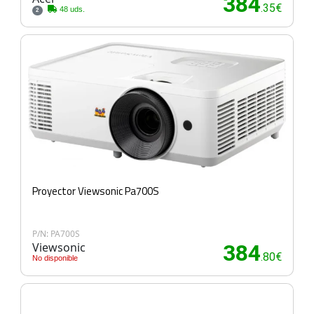
384
.35€
48 uds.
2
Proyector Viewsonic Pa700S
P/N: PA700S
Viewsonic
384
.80€
No disponible