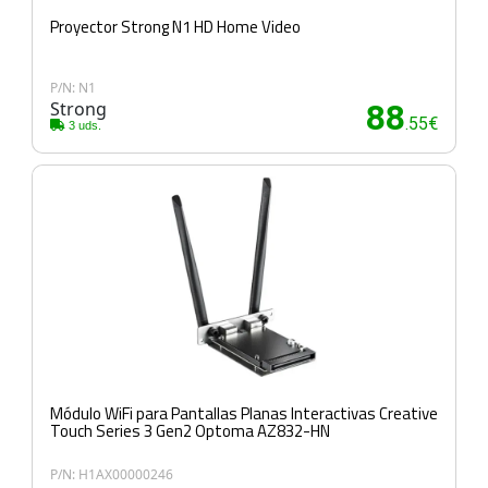
Proyector Strong N1 HD Home Video
P/N: N1
Strong
88
.55€
3 uds.
Módulo WiFi para Pantallas Planas Interactivas Creative
Touch Series 3 Gen2 Optoma AZ832-HN
P/N: H1AX00000246