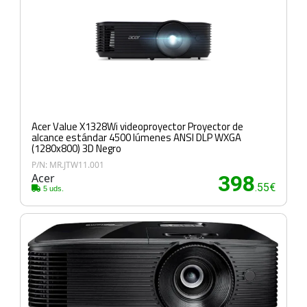
Acer Value X1328Wi videoproyector Proyector de
alcance estándar 4500 lúmenes ANSI DLP WXGA
(1280x800) 3D Negro
P/N: MR.JTW11.001
Acer
398
.55€
5 uds.