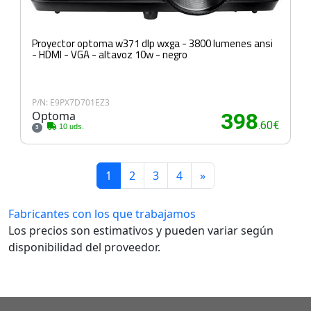
Proyector optoma w371 dlp wxga - 3800 lumenes ansi
- HDMI - VGA - altavoz 10w - negro
P/N: E9PX7D701EZ3
Optoma
398
.60€
10 uds.
3
1
2
3
4
»
Fabricantes con los que trabajamos
Los precios son estimativos y pueden variar según
disponibilidad del proveedor.