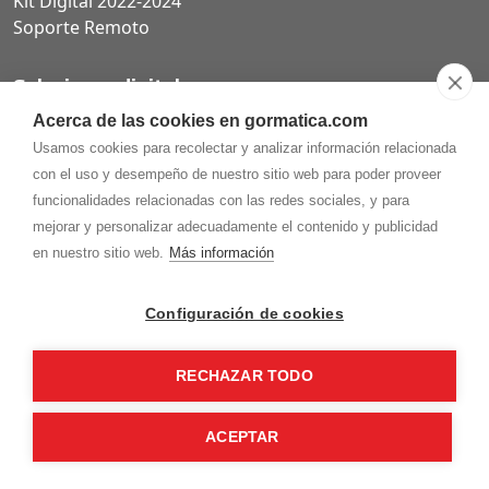
Kit Digital 2022-2024
Soporte Remoto
Soluciones digitales
Acerca de las cookies en gormatica.com
Páginas web
Usamos cookies para recolectar y analizar información relacionada
Tiendas online
con el uso y desempeño de nuestro sitio web para poder proveer
Carta QR restaurantes
funcionalidades relacionadas con las redes sociales, y para
mejorar y personalizar adecuadamente el contenido y publicidad
en nuestro sitio web.
Más información
975.368.262
Configuración de cookies
Aviso Legal
Política de privacidad
Política de
Cookies
RECHAZAR TODO
Gormaz Informática S.L.
C/ Soria, 2 - El Burgo de Osma (Soria)
¡Síguenos en nuestras redes!
ACEPTAR