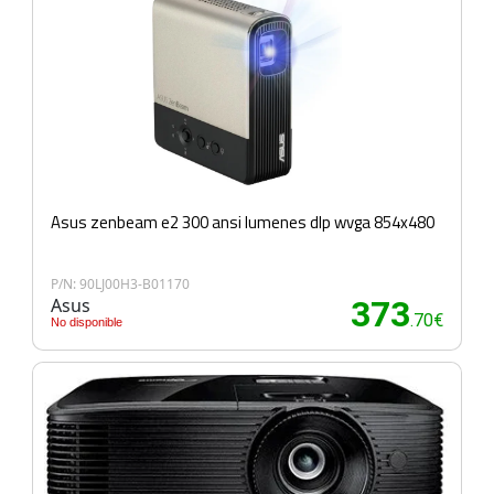
Asus zenbeam e2 300 ansi lumenes dlp wvga 854x480
P/N: 90LJ00H3-B01170
Asus
373
.70€
No disponible