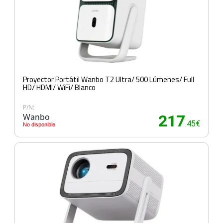
Proyector Portátil Wanbo T2 Ultra/ 500 Lúmenes/ Full
HD/ HDMI/ WiFi/ Blanco
P/N:
Wanbo
217
.45€
No disponible