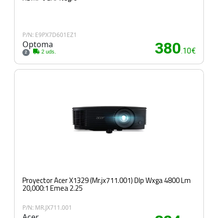
P/N: E9PX7D601EZ1
Optoma
380
.10€
2 uds.
2
Proyector Acer X1329 (Mr.jx711.001) Dlp Wxga 4800 Lm
20,000:1 Emea 2.25
P/N: MR.JX711.001
Acer