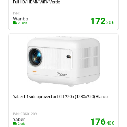
Full HD/ HDMI/ WiFi/ Verde
P/N:
Wanbo
172
.30€
26 uds.
Yaber L1 videoproyector LCD 720p (1280x720) Blanco
P/N: CBK01209
Yaber
176
.40€
2 uds.