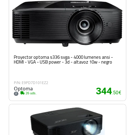
Proyector optoma s336 svga - 4000 lumenes ansi -
HDMI - VGA - USB power - 3d - altavoz 10w - negro
P/N: E9PD7D101EZ2
Optoma
344
.50€
26 uds.
2