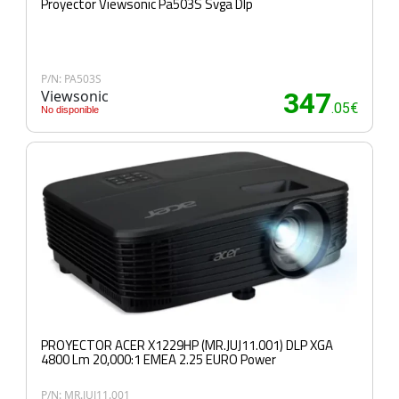
Proyector Viewsonic Pa503S Svga Dlp
P/N: PA503S
Viewsonic
347
.05€
No disponible
PROYECTOR ACER X1229HP (MR.JUJ11.001) DLP XGA
4800 Lm 20,000:1 EMEA 2.25 EURO Power
P/N: MR.JUJ11.001