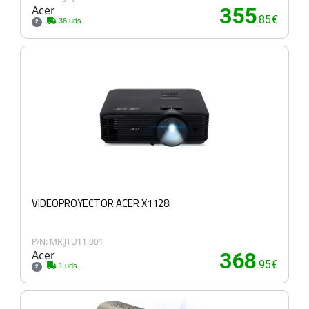
Acer
355
.85€
38 uds.
2
VIDEOPROYECTOR ACER X1128i
P/N: MR.JTU11.001
Acer
368
.95€
1 uds.
2