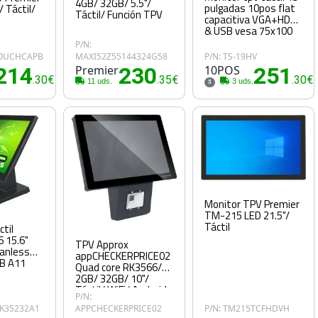
4GB/ 32GB/ 5.5"/
pulgadas 10pos flat
 Táctil/
Táctil/ Función TPV
capacitiva VGA+HDMI
& USB vesa 75x100
P/N:
TOUCHCAPB
MAXI52Z55144324G58
P/N: TS-19HV
214
Premier
230
10POS
251
.30€
.35€
.30€
11 uds.
3 uds.
3
Monitor TPV Premier
TM-215 LED 21.5"/
Táctil
ctil
 15.6"
TPV Approx
Fanless
appCHECKERPRICE02
B A11
Quad core RK3566/
2GB/ 32GB/ 10"/
Táctil/ WiFi/ Android
P/N:
11
RK35232A1
APPCHECKERPRICE02
P/N: TM215TCFHDVH