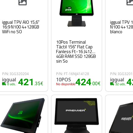
iggual TPV AIO 15,6"
iggual TPV 1
16:9 N100 4+128GB
N100 4+128
WiFi no SO
blanco
10Pos Terminal
Táctil 156" Flat Cap
Fanless Ft-16 J4125
4GB RAM SSD 128GB
sin So
P/N: IGG320204
P/N: FT-16NJ414128
P/N: IGG320
iggual
421
10POS
424
iggual
4
.35€
.00€
8 uds.
No disponible
32 uds.