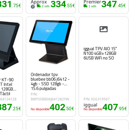
331
Approx
334
Premier
347
.75€
.55€
.45€
2 uds.
1 uds.
2
iggual TPV AIO 15"
N100 4GB+128GB
6USB WiFi no SO
Ordenador tpv
bluebee bb06 j6412 -
r KT-90
4gb - SSD 128gb -
T Intel
15.6 pulgadas
/ 128GB
Táctil
P/N:
J64124128
BBPOSBB06J641282YW
P/N: IGG319567
387
402
iggual
407
.25€
.50€
.95€
No disponible
No disponible