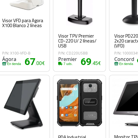
Visor VFD para Ágora
X100 Blanco 2 líneas
Visor TPV Premier
Visor PD22
CD-220 U/ 2 líneas/
2x20 caract
USB
(VFD)
P/N: X100-VFD-B
P/N: CD220USBB
P/N: 1000034
Ágora
67
Premier
69
Concord
.00€
.45€
En tienda
7 uds.
En tienda
Monitor TP
PDA Industrial