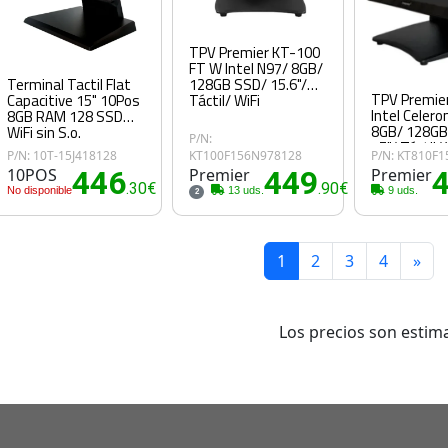
TPV Premier KT-100
FT W Intel N97/ 8GB/
Terminal Tactil Flat
128GB SSD/ 15.6"/
TPV Premie
Capacitive 15" 10Pos
Táctil/ WiFi
Intel Celero
8GB RAM 128 SSD
8GB/ 128GB
WiFi sin S.o.
P/N:
15"/ Táctil/ 
P/N: 10T-15J418128
KT100F156N978128
P/N: KT810F
10POS
446
Premier
449
Premier
.30€
.90€
No disponible
13 uds.
9 uds.
2
1
2
3
4
»
Los precios son estima