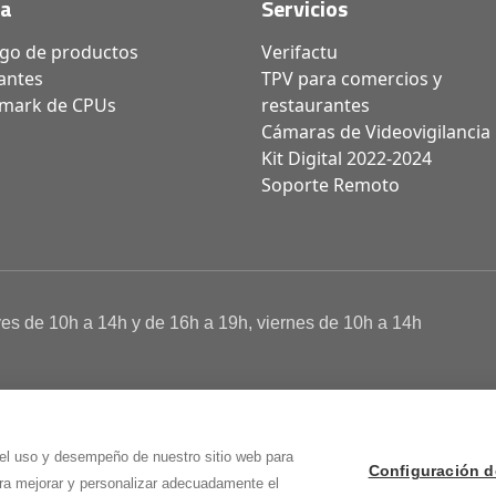
da
Servicios
ogo de productos
Verifactu
antes
TPV para comercios y
mark de CPUs
restaurantes
Cámaras de Videovigilancia
Kit Digital 2022-2024
Soporte Remoto
ves de 10h a 14h y de 16h a 19h, viernes de 10h a 14h
a de Cookies
 Osma (Soria)
 el uso y desempeño de nuestro sitio web para
Configuración d
ara mejorar y personalizar adecuadamente el