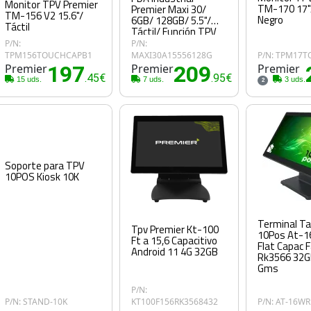
Monitor TPV Premier
TM-170 17"/
Premier Maxi 30/
TM-156 V2 15.6"/
Negro
6GB/ 128GB/ 5.5"/
Táctil
Táctil/ Función TPV
P/N:
P/N:
TPM156TOUCHCAPB1
MAXI30A15556128G
P/N: TPM17
Premier
197
Premier
209
Premier
.45€
.95€
15 uds.
7 uds.
3 uds.
2
Soporte para TPV
10POS Kiosk 10K
Terminal Ta
Tpv Premier Kt-100
10Pos At-16
Ft a 15,6 Capacitivo
Flat Capac 
Android 11 4G 32GB
Rk3566 32G
Gms
P/N:
P/N: STAND-10K
KT100F156RK3568432
P/N: AT-16W