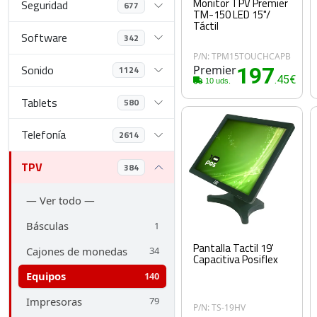
Monitor TPV Premier
Seguridad
677
TM-150 LED 15"/
Táctil
Software
342
P/N: TPM15TOUCHCAPB
Sonido
Premier
197
1124
.45€
10 uds.
Tablets
580
Telefonía
2614
TPV
384
— Ver todo —
Básculas
1
Pantalla Tactil 19'
Cajones de monedas
34
Capacitiva Posiflex
Equipos
140
Impresoras
79
P/N: TS-19HV