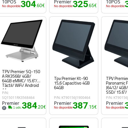
10POS
304
Premier
325
10POS
.60€
.65€
No disponible
No disponible
No disponible
TPV Premier SQ-150
A RK3568/ 4GB/
Tpv Premier Kt-90
TPV Premie
64GB eMMC/ 15.6"/
15,6 Capacitivo 4GB
Paronamic F
Táctil/ WiFi/ Android
64GB
J6412/ 4GB
11
SSD/ 15.6"/ 
P/N:
SQ15011RK3568464
P/N: KT90156J1900464
P/N: KT90156
Premier
384
Premier
387
Premier
.20€
.15€
1 uds.
No disponible
No disponible
2