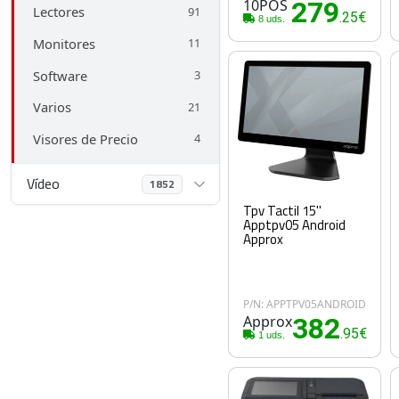
10POS
279
Lectores
91
.25€
8 uds.
Monitores
11
Software
3
Varios
21
Visores de Precio
4
Vídeo
1852
Tpv Tactil 15''
Apptpv05 Android
Approx
P/N: APPTPV05ANDROID
Approx
382
.95€
1 uds.