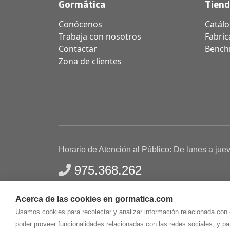
Gormática
Tien
Conócenos
Catál
Trabaja con nosotros
Fabric
Contactar
Bench
Zona de clientes
Horario de Atención al Público: De lunes a jue
975.368.262
Aviso Legal
Política de privacidad
Polític
Acerca de las cookies en gormatica.com
Gormaz Informática S.L.
C/ Soria, 2 - El Burgo de
Usamos cookies para recolectar y analizar información relacionada con
poder proveer funcionalidades relacionadas con las redes sociales, y p