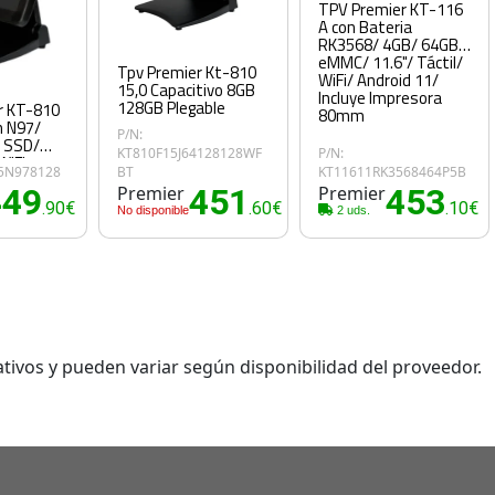
TPV Premier KT-116
A con Bateria
RK3568/ 4GB/ 64GB
eMMC/ 11.6"/ Táctil/
Tpv Premier Kt-810
WiFi/ Android 11/
15,0 Capacitivo 8GB
Incluye Impresora
128GB Plegable
r KT-810
80mm
n N97/
P/N:
 SSD/
KT810F15J64128128WF
P/N:
WiFi
15N978128
BT
KT11611RK3568464P5B
449
Premier
451
Premier
453
.90€
.60€
.10€
No disponible
2 uds.
tivos y pueden variar según disponibilidad del proveedor.