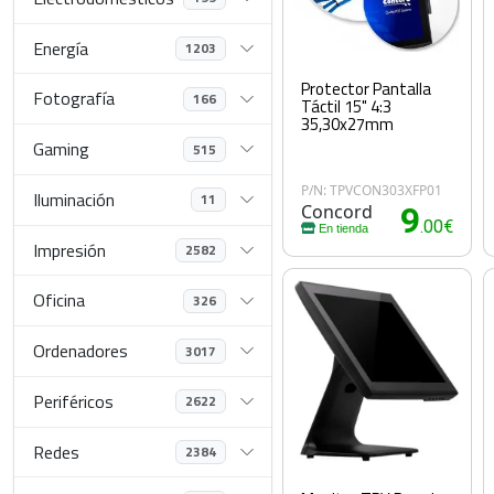
Energía
1203
Protector Pantalla
Fotografía
166
Táctil 15" 4:3
35,30x27mm
Gaming
515
P/N: TPVCON303XFP01
Iluminación
11
Concord
9
.00€
En tienda
Impresión
2582
Oficina
326
Ordenadores
3017
Periféricos
2622
Redes
2384