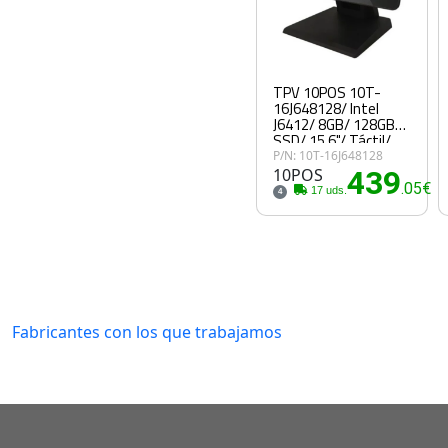
TPV 10POS 10T-
16J648128/ Intel
J6412/ 8GB/ 128GB
SSD/ 15.6"/ Táctil/
WiFi
P/N: 10T-16J648128
10POS
439
.05€
17 uds.
4
Fabricantes con los que trabajamos