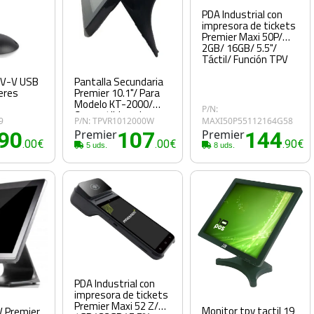
PDA Industrial con
impresora de tickets
Premier Maxi 50P/
2GB/ 16GB/ 5.5"/
Táctil/ Función TPV
0V-V USB
Pantalla Secundaria
eres
Premier 10.1"/ Para
Modelo KT-2000/
P/N:
Compatible solo
9
P/N: TPVR1012000W
MAXI50P55112164G58
Windows
90
Premier
107
Premier
144
.00€
.00€
.90€
5 uds.
8 uds.
PDA Industrial con
impresora de tickets
Premier Maxi 52 Z/
Monitor tpv tactil 19
V Premier