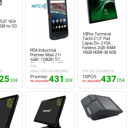
5,6" 16:9
GB no SO
10Pos Terminal
Tactil 21,5" Flat
Capac Ds-215A
Fanless 2GB-RAM
PDA Industrial
16GB HDMI-W A(9)
Premier Maxi 21/
4GB/ 128GB/ 5"/
Táctil/ Función TPV
P/N:
167
MAX215A1541282DNFC
P/N: DS-215ARK216
25
Premier
431
10POS
437
.30€
.00€
.05€
No disponible
No disponible