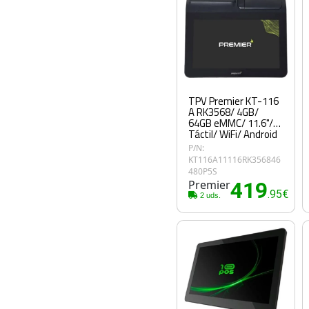
TPV Premier KT-116
A RK3568/ 4GB/
64GB eMMC/ 11.6"/
Táctil/ WiFi/ Android
11
P/N:
KT116A11116RK356846
480P5S
Premier
419
.95€
2 uds.