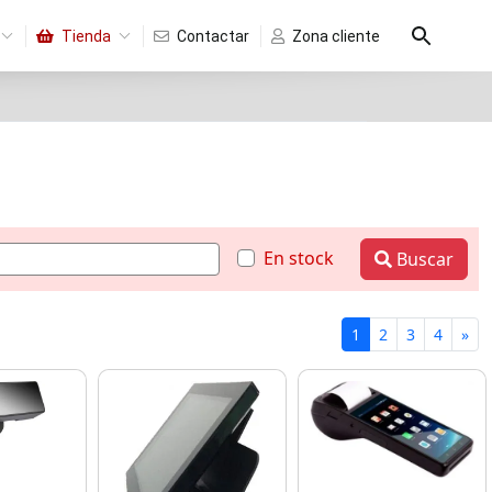
Tienda
Contactar
Zona cliente
En stock
Buscar
1
2
3
4
»