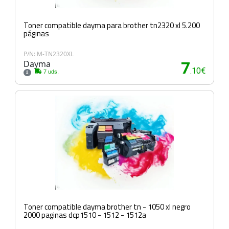
Toner compatible dayma para brother tn2320 xl 5.200
páginas
P/N: M-TN2320XL
Dayma
7
.10€
7 uds.
2
Toner compatible dayma brother tn - 1050 xl negro
2000 paginas dcp1510 - 1512 - 1512a