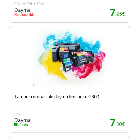
P/N: M-TN1050XL
Dayma
7
.25€
No disponible
Tambor compatible dayma brother dr2300
P/N:
Dayma
7
.30€
2 uds.