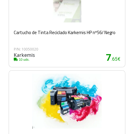
Cartucho de Tinta Reciclado Karkemis HP nº56/ Negro
P/N: 10050020
Karkemis
7
.65€
10 uds.