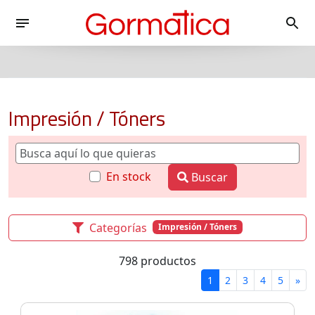
Impresión / Tóners
En stock
Buscar
Categorías
Impresión / Tóners
798 productos
1
2
3
4
5
»