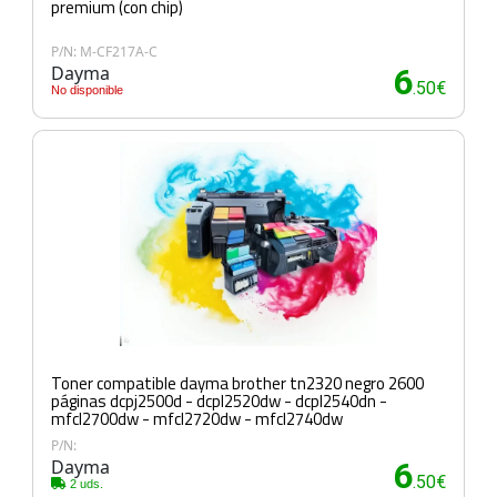
premium (con chip)
P/N: M-CF217A-C
Dayma
6
.50€
No disponible
Toner compatible dayma brother tn2320 negro 2600
páginas dcpj2500d - dcpl2520dw - dcpl2540dn -
mfcl2700dw - mfcl2720dw - mfcl2740dw
P/N:
Dayma
6
.50€
2 uds.