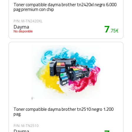
Toner compatible dayma brother tn2420xl negro 6.000
pag premium con chip
P/N: M-TN2420XL
Dayma
7
.75€
No disponible
Toner compatible dayma brother tn2510 negro 1.200
pag.
P/N: M-TN2510
Dayma