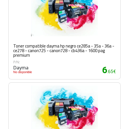
Toner compatible dayma hp negro ce285a - 35a - 36a -
ce278 - canon725 - canon728 - cb436a - 1600 pag
premium
P/N:
Dayma
6
.65€
No disponible