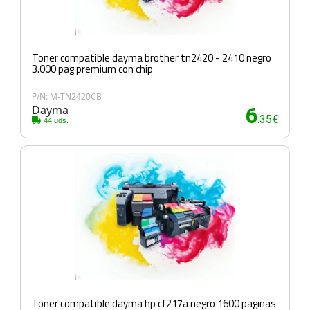
Toner compatible dayma brother tn2420 - 2410 negro
3.000 pag premium con chip
P/N: M-TN2420CB
Dayma
6
.35€
44 uds.
Toner compatible dayma hp cf217a negro 1600 paginas