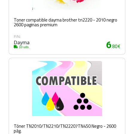
Toner compatible dayma brother tn2220 - 2010 negro
2600 paginas premium
P/N:
Dayma
6
.80€
10 uds.
Tóner TN2010/TN2210/TN22207TN450 Negro - 2600
pág.