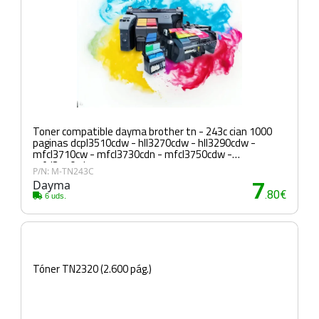
Toner compatible dayma brother tn - 243c cian 1000
paginas dcpl3510cdw - hll3270cdw - hll3290cdw -
mfcl3710cw - mfcl3730cdn - mfcl3750cdw -
mfcl3770cdw
P/N: M-TN243C
Dayma
7
.80€
6 uds.
Tóner TN2320 (2.600 pág.)