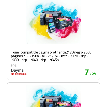
Toner compatible dayma brother tn2120 negro 2600
páginas hl - 2150n - hl - 2170w - mfc - 7320 - dcp -
7030 - dcp - 7040 - dcp - 7045n
P/N:
Dayma
7
.35€
No disponible