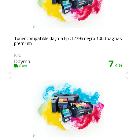
Toner compatible dayma hp cf279a negro 1000 paginas
premium
P/N:
Dayma
7
.40€
6 uds.