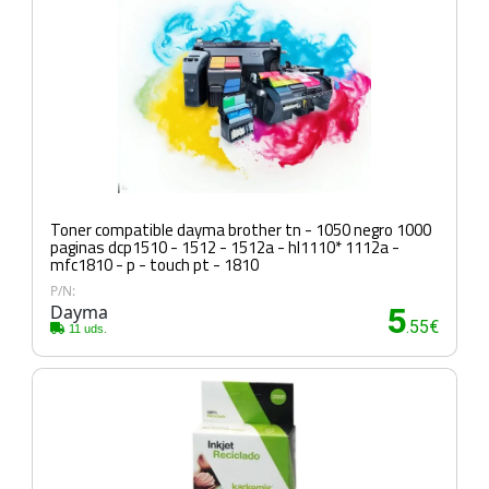
Toner compatible dayma brother tn - 1050 negro 1000
paginas dcp1510 - 1512 - 1512a - hl1110* 1112a -
mfc1810 - p - touch pt - 1810
P/N:
Dayma
5
.55€
11 uds.