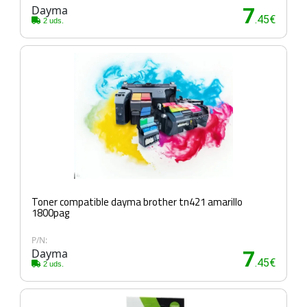
Dayma
7
.45€
2 uds.
Toner compatible dayma brother tn421 amarillo
1800pag
P/N:
Dayma
7
.45€
2 uds.