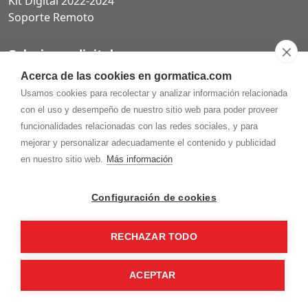
Kit Digital 2022-2024
Soporte Remoto
Soluciones digitales
Acerca de las cookies en gormatica.com
Páginas web
Usamos cookies para recolectar y analizar información relacionada
Tiendas online
con el uso y desempeño de nuestro sitio web para poder proveer
Carta QR restaurantes
funcionalidades relacionadas con las redes sociales, y para
mejorar y personalizar adecuadamente el contenido y publicidad
en nuestro sitio web.
Más información
975.368.262
Configuración de cookies
Aviso Legal
Política de privacidad
Política de
Cookies
RECHAZAR TODO
Gormaz Informática S.L.
C/ Soria, 2 - El Burgo de Osma (Soria)
¡Síguenos en nuestras redes!
ACEPTAR