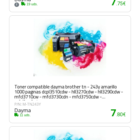
7
.75€
19 uds.
2
Toner compatible dayma brother tn - 243y amarillo
1000 paginas dcpl3510cdw - hll3270cdw - hll3290cdw -
mfcl3710cw - mfcl3730cdn - mfcl3750cdw -
mfcl3770cdw
P/N: M-TN243Y
Dayma
7
.80€
11 uds.