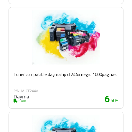
Toner compatible dayma hp cf244a negro 1000paginas
P/N: M-CF244A
Dayma
6
.50€
3 uds.