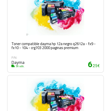
Toner compatible dayma hp 12a negro q2612a - fx9 -
fx10 - 104 - crg703 2000 paginas premium
P/N:
Dayma
6
.25€
36 uds.