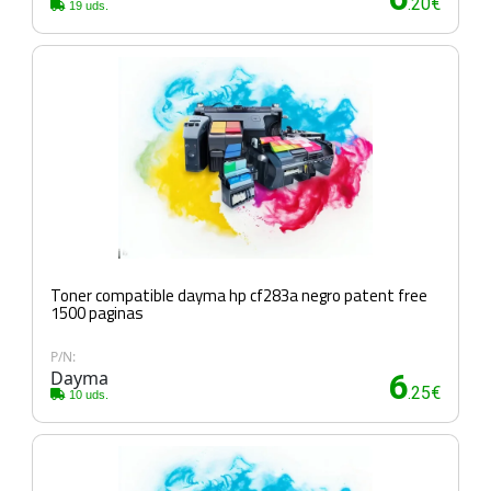
.20€
19 uds.
Toner compatible dayma hp cf283a negro patent free
1500 paginas
P/N:
Dayma
6
.25€
10 uds.