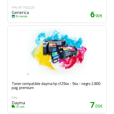
P/N: BT-TN2220
Generica
6
.90€
En tienda
Toner compatible dayma hp cf294x - 94x - negro 2.800
pag. premium
P/N:
Dayma
7
.05€
10 uds.