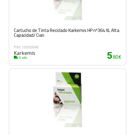
Cartucho de Tinta Reciclado Karkemis HP nº364 XL Alta
Capacidad/ Cian
P/N: 10050049
Karkemis
5
.80€
6 uds.