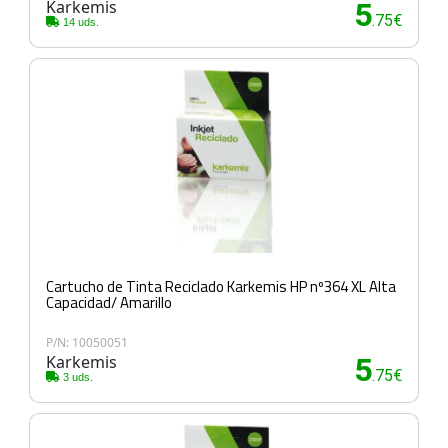
Karkemis
5
.75€
14 uds.
Cartucho de Tinta Reciclado Karkemis HP nº364 XL Alta
Capacidad/ Amarillo
P/N: 10050051
Karkemis
5
.75€
3 uds.