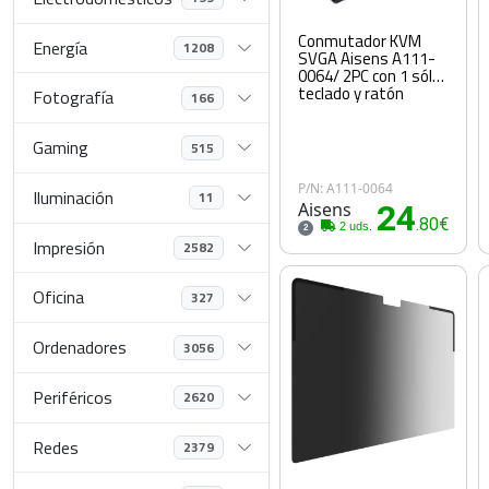
Conmutador KVM
Energía
1208
SVGA Aisens A111-
0064/ 2PC con 1 sólo
teclado y ratón
Fotografía
166
Gaming
515
P/N: A111-0064
Iluminación
11
Aisens
24
.80€
2 uds.
2
Impresión
2582
Oficina
327
Ordenadores
3056
Periféricos
2620
Redes
2379