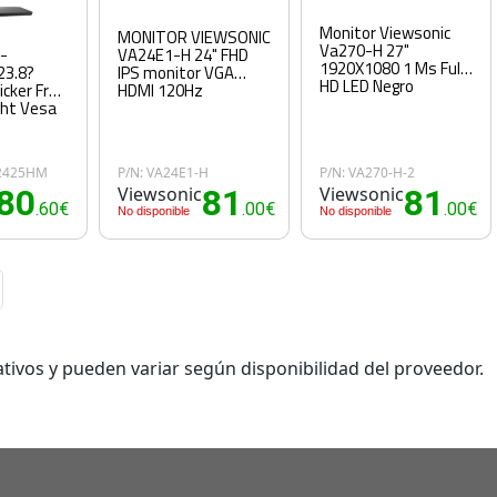
Monitor Viewsonic
MONITOR VIEWSONIC
Va270-H 27"
l-
VA24E1-H 24" FHD
1920X1080 1 Ms Full
23.8?
IPS monitor VGA
HD LED Negro
icker Free
HDMI 120Hz
ght Vesa
E2425HM
P/N: VA24E1-H
P/N: VA270-H-2
80
Viewsonic
81
Viewsonic
81
.60€
.00€
.00€
No disponible
No disponible
tivos y pueden variar según disponibilidad del proveedor.