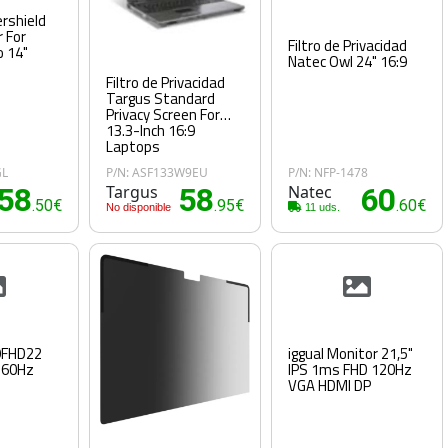
rshield
r For
Filtro de Privacidad
o 14"
Natec Owl 24" 16:9
Filtro de Privacidad
Targus Standard
Privacy Screen For
13.3-Inch 16:9
Laptops
GL
P/N: ASF133W9EU
P/N: NFP-1478
58
Targus
58
Natec
60
.50€
.95€
.60€
No disponible
11 uds.
9FHD22
iggual Monitor 21,5"
 60Hz
IPS 1ms FHD 120Hz
VGA HDMI DP