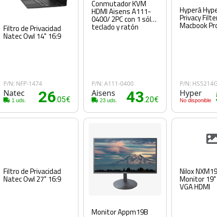
Conmutador KVM
Hyperâ Hype
HDMI Aisens A111-
Privacy Filte
0400/ 2PC con 1 sólo
Macbook Pr
teclado y ratón
Filtro de Privacidad
Natec Owl 14" 16:9
P/N: NFP-1474
P/N: A111-0400
P/N: HS5214
Natec
26
Aisens
43
Hyper
.05€
.20€
1 uds.
23 uds.
No disponible
Filtro de Privacidad
Nilox NXM1
Natec Owl 27" 16:9
Monitor 19"
VGA HDMI
Monitor Appm19B