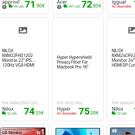
approx!
71
Acer
72
iggual
.90€
.85€
46 uds.
307 uds.
No disponible
2
2
NILOX
NILOX
NXM22FHD1202
NXM24CRV
Hyper Hypershield
Monitor 22" IPS
Monitor 24
Privacy Filter For
120Hz VGA HDMI
HDMI DP Cu
Macbook Pro 16"
P/N: NXM22FHD1202
P/N: HS5216GL
P/N: NXM24C
Nilox
74
Hyper
75
Nilox
.35€
.20€
11 uds.
No disponible
10 uds.