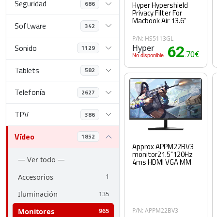
Seguridad
686
Hyper Hypershield
Privacy Filter For
Macbook Air 13.6"
Software
342
P/N: HS5113GL
Sonido
Hyper
62
1129
.70€
No disponible
Tablets
582
Telefonía
2627
TPV
386
Vídeo
1852
Approx APPM22BV3
monitor21.5"120Hz
— Ver todo —
4ms HDMI VGA MM
Accesorios
1
Iluminación
135
Monitores
P/N: APPM22BV3
965