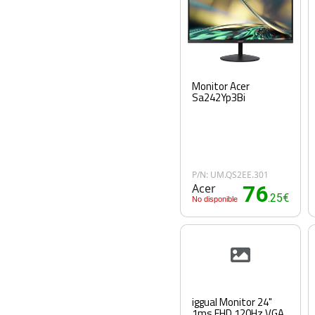
Monitor Acer
Sa242Yp3Bi
P/N: UM.QS2EE.301
Acer
76
.25€
No disponible
iggual Monitor 24"
1ms FHD 120Hz VGA