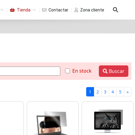
Tienda
Contactar
Zona cliente
En stock
Buscar
1
2
3
4
5
»