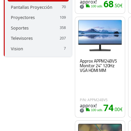
approx!
68
.50€
Pantallas Proyección
70
100 uds.
2
Proyectores
109
Soportes
358
Televisores
207
Vision
7
Approx APPM24BV5
Monitor 24" 120Hz
VGA HDMI MM
P/N: APPM24BV5
approx!
74
.00€
100 uds.
2