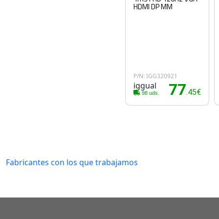
HDMI DP MM
P/N: IGG320921
iggual
77
.45€
98 uds.
Fabricantes con los que trabajamos