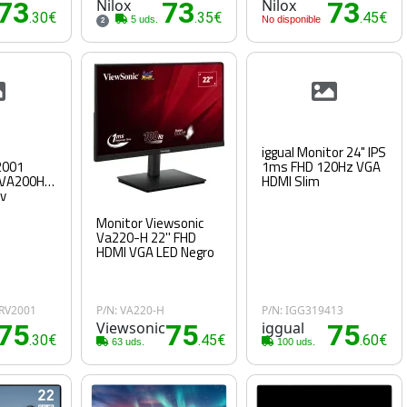
73
Nilox
73
Nilox
73
.30€
.35€
.45€
5 uds.
No disponible
2
iggual Monitor 24" IPS
2001
1ms FHD 120Hz VGA
"VA200Hz
HDMI Slim
rv
Monitor Viewsonic
Va220-H 22'' FHD
HDMI VGA LED Negro
RV2001
P/N: VA220-H
P/N: IGG319413
75
Viewsonic
75
iggual
75
.30€
.45€
.60€
63 uds.
100 uds.