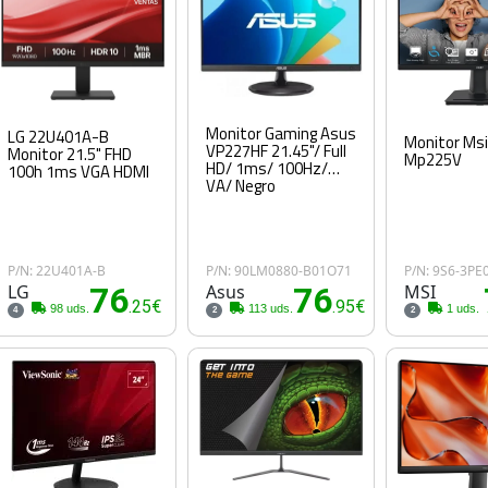
Monitor Gaming Asus
LG 22U401A-B
Monitor Msi
VP227HF 21.45"/ Full
Monitor 21.5" FHD
Mp225V
HD/ 1ms/ 100Hz/
100h 1ms VGA HDMI
VA/ Negro
P/N: 22U401A-B
P/N: 90LM0880-B01O71
P/N: 9S6-3P
LG
76
Asus
76
MSI
.25€
.95€
98 uds.
113 uds.
1 uds.
4
2
2