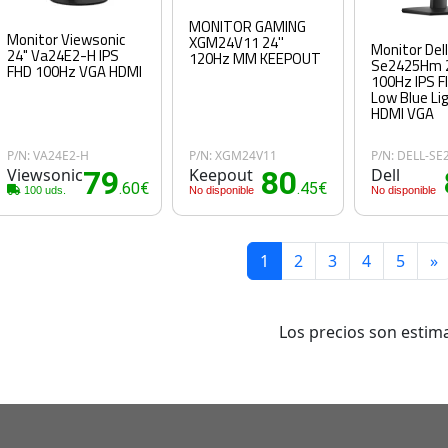
MONITOR GAMING
Monitor Viewsonic
XGM24V11 24''
Monitor Del
24" Va24E2-H IPS
120Hz MM KEEPOUT
Se2425Hm 
FHD 100Hz VGA HDMI
100Hz IPS Fl
Low Blue Li
HDMI VGA
P/N: VA24E2-H
P/N: XGM24V11
P/N: DELL-S
Viewsonic
79
Keepout
80
Dell
.60€
.45€
100 uds.
No disponible
No disponible
1
2
3
4
5
»
Los precios son estima