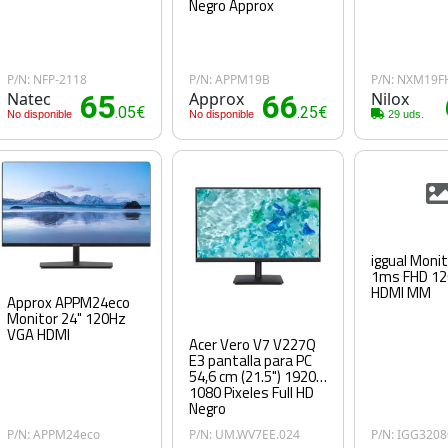
Negro Approx
P/N: NFP-2118
P/N: APPM19B
P/N: NXM19
Natec
65
Approx
66
Nilox
.05€
.25€
No disponible
No disponible
29 uds.
iggual Monit
1ms FHD 1
HDMI MM
Approx APPM24eco
Monitor 24" 120Hz
VGA HDMI
Acer Vero V7 V227Q
E3 pantalla para PC
54,6 cm (21.5") 1920 x
1080 Pixeles Full HD
Negro
P/N: APPM24eco
P/N: UM.WV7EE.024
P/N: IGG320