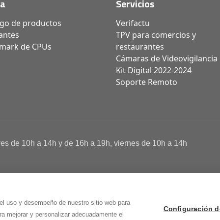
da
Servicios
ogo de productos
Verifactu
antes
TPV para comercios y
mark de CPUs
restaurantes
Cámaras de Videovigilancia
Kit Digital 2022-2024
Soporte Remoto
ves de 10h a 14h y de 16h a 19h, viernes de 10h a 14h
a de Cookies
 Osma (Soria)
 el uso y desempeño de nuestro sitio web para
Configuración d
ara mejorar y personalizar adecuadamente el