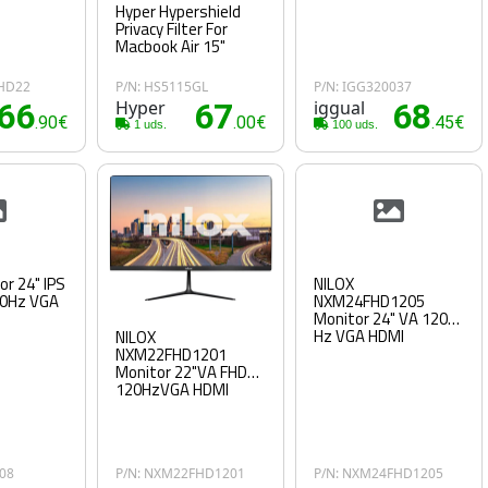
Hyper Hypershield
Privacy Filter For
Macbook Air 15"
FHD22
P/N: HS5115GL
P/N: IGG320037
66
Hyper
67
iggual
68
.90€
.00€
.45€
1 uds.
100 uds.
or 24" IPS
NILOX
20Hz VGA
NXM24FHD1205
Monitor 24" VA 120
Hz VGA HDMI
NILOX
NXM22FHD1201
Monitor 22"VA FHD
120HzVGA HDMI
808
P/N: NXM22FHD1201
P/N: NXM24FHD1205