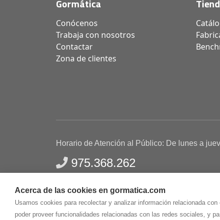
Gormática
Tien
Conócenos
Catál
Trabaja con nosotros
Fabric
Contactar
Bench
Zona de clientes
Horario de Atención al Público: De lunes a jue
975.368.262
Aviso Legal
Política de privacidad
Polític
Acerca de las cookies en gormatica.com
Gormaz Informática S.L.
C/ Soria, 2 - El Burgo de
Usamos cookies para recolectar y analizar información relacionada con
poder proveer funcionalidades relacionadas con las redes sociales, y p