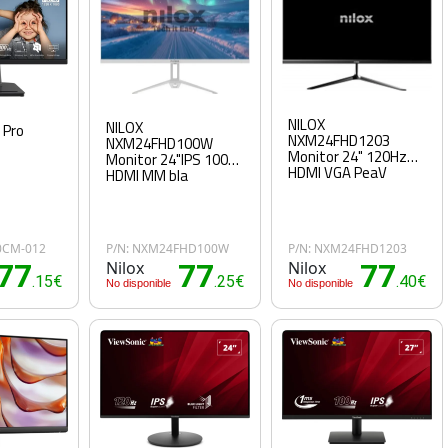
NILOX
NILOX
 Pro
NXM24FHD1203
NXM24FHD100W
Monitor 24" 120Hz
Monitor 24"IPS 100H
HDMI VGA PeaV
HDMI MM bla
E0CM-012
P/N: NXM24FHD100W
P/N: NXM24FHD1203
77
Nilox
77
Nilox
77
.15€
.25€
.40€
No disponible
No disponible