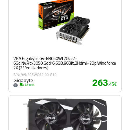
VGA Gigabyte Gv-N3050Wf2Ocv2-
6Gd,Nv,Rtx3050,Gddr6,6GB,96Bit,2Hdmi+2Dp,Windforce
2X (2 Ventiladores)
P/N: 9VN305WO62-00-G10
Gigabyte
263
.45€
18 uds.
5