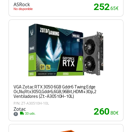
ASRock
252
.65€
No disponible
VGA Zotac RTX 3050 6GB Gddr6 Twing Edge
Oc,Nv,Rtx3050,Gddr6,6GB,96Bit,HDMI+3Dp,2
Ventiladores (Zt-A30510H-10L)
P/N: ZT-A30510H-10L
Zotac
260
.80€
33 uds.
3