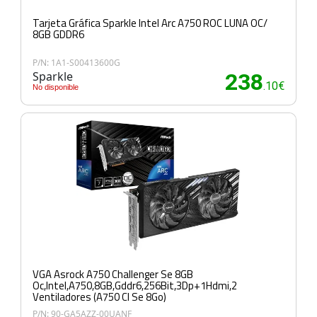
Tarjeta Gráfica Sparkle Intel Arc A750 ROC LUNA OC/
8GB GDDR6
P/N: 1A1-S00413600G
Sparkle
238
.10€
No disponible
VGA Asrock A750 Challenger Se 8GB
Oc,Intel,A750,8GB,Gddr6,256Bit,3Dp+1Hdmi,2
Ventiladores (A750 Cl Se 8Go)
P/N: 90-GA5AZZ-00UANF