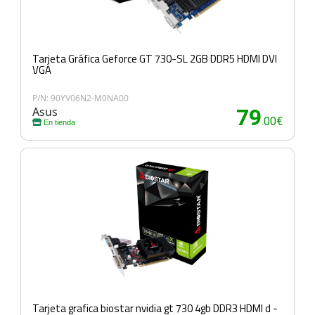
Tarjeta Gráfica Geforce GT 730-SL 2GB DDR5 HDMI DVI
VGA
P/N: 90YV06N2-M0NA00
Asus
79
.00€
En tienda
Tarjeta grafica biostar nvidia gt 730 4gb DDR3 HDMI d -