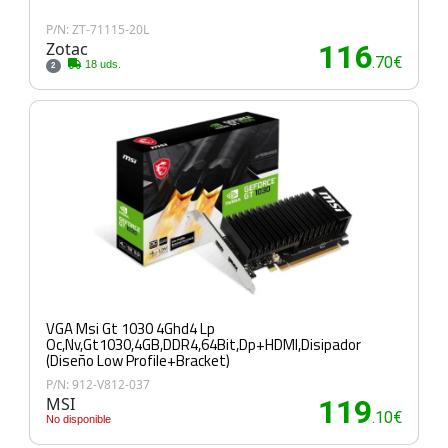
P/N: ZT-71115-20L
Zotac
116
.70€
18 uds.
2
VGA Msi Gt 1030 4Ghd4 Lp
Oc,Nv,Gt1030,4GB,DDR4,64Bit,Dp+HDMI,Disipador
(Diseño Low Profile+Bracket)
P/N: 912-V812-037
MSI
119
.10€
No disponible