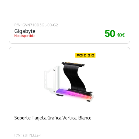
P/N: GVN710D5GL-00-G2
Gigabyte
50
.40€
No disponible
Soporte Tarjeta Grafica Vertical Blanco
P/N: YIHPI332-1