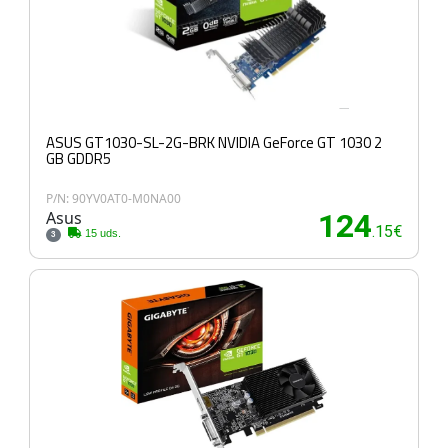
ASUS GT1030-SL-2G-BRK NVIDIA GeForce GT 1030 2
GB GDDR5
P/N: 90YV0AT0-M0NA00
Asus
124
.15€
15 uds.
3