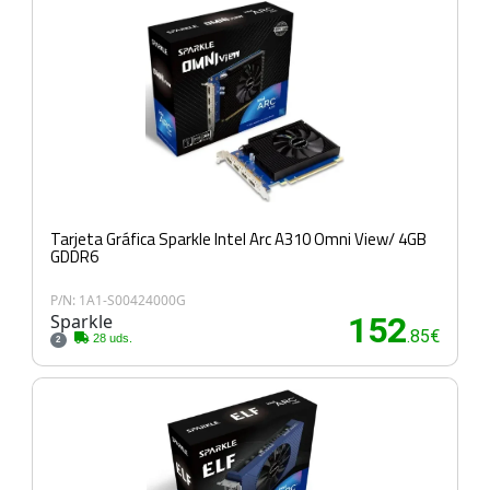
Tarjeta Gráfica Sparkle Intel Arc A310 Omni View/ 4GB
GDDR6
P/N: 1A1-S00424000G
Sparkle
152
.85€
28 uds.
2