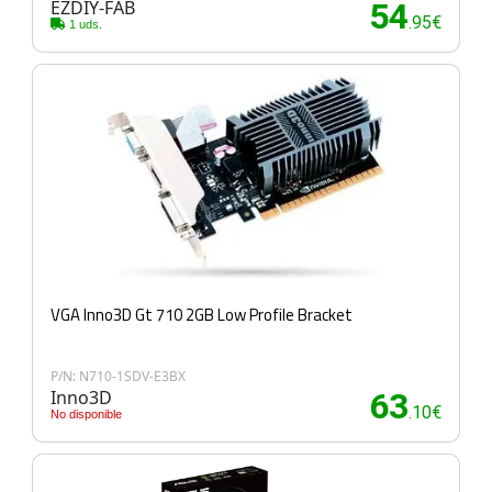
EZDIY-FAB
54
.95€
1 uds.
VGA Inno3D Gt 710 2GB Low Profile Bracket
P/N: N710-1SDV-E3BX
Inno3D
63
.10€
No disponible