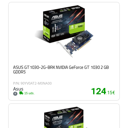
ASUS GT1030-2G-BRK NVIDIA GeForce GT 1030 2 GB
GDDR5
P/N: 90YV0AT2-M0NA00
Asus
124
.15€
15 uds.
4