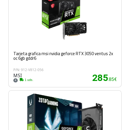
Tarjeta grafica msi nvidia geforce RTX 3050 ventus 2x
oc 6gb gddr6
P/N: 912-V812-056
MSI
285
.85€
1 uds.
4