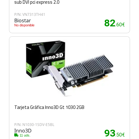
sub DVI pci express 2.0
P/N: VN7313TH41
Biostar
82
.60€
No disponible
Tarjeta Gráfica Inno3D Gt 1030 2GB
P/N: N1030-1SDV-E5BL
Inno3D
93
.50€
11 uds.