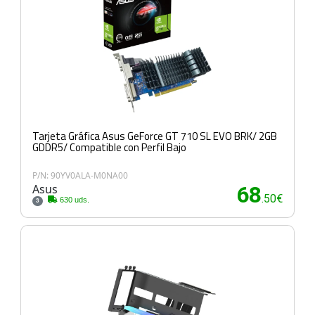
Tarjeta Gráfica Asus GeForce GT 710 SL EVO BRK/ 2GB
GDDR5/ Compatible con Perfil Bajo
P/N: 90YV0ALA-M0NA00
Asus
68
.50€
630 uds.
3