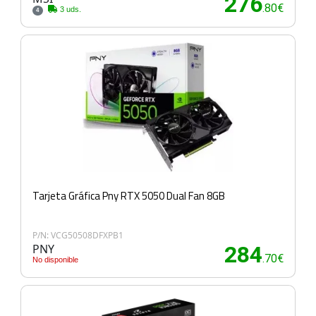
276
.80€
3 uds.
4
Tarjeta Gráfica Pny RTX 5050 Dual Fan 8GB
P/N: VCG50508DFXPB1
PNY
284
.70€
No disponible