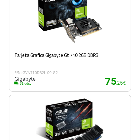
Tarjeta Grafica Gigabyte Gt 710 2GB DDR3
P/N: GVN710D32L-00-G2
Gigabyte
75
.25€
31 uds.