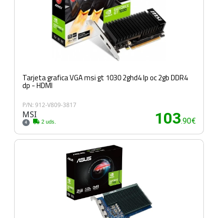
Tarjeta grafica VGA msi gt 1030 2ghd4 lp oc 2gb DDR4
dp - HDMI
P/N: 912-V809-3817
MSI
103
.90€
2 uds.
4