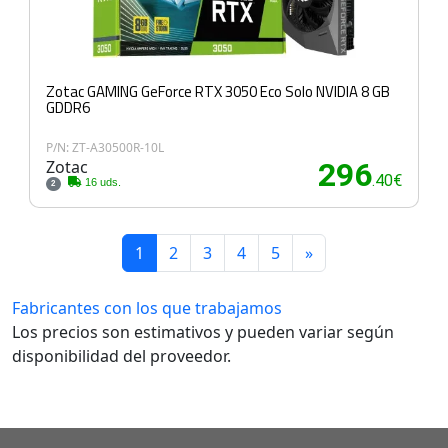
Zotac GAMING GeForce RTX 3050 Eco Solo NVIDIA 8 GB
GDDR6
P/N: ZT-A30500R-10L
Zotac
296
.40€
16 uds.
2
1
2
3
4
5
»
Fabricantes con los que trabajamos
Los precios son estimativos y pueden variar según
disponibilidad del proveedor.