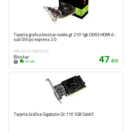
Tarjeta grafica biostar nvidia gt 210 1gb DDR3 HDMI d -
sub DVI pci express 2.0
P/N: G210-1GB D3 LP
Biostar
47
.40€
10 uds.
3
Tarjeta Gráfica Gigabyte Gt 710 1GB Gddr5