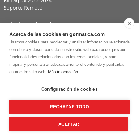
Kit Digital 2022-2024
Soporte Remoto
Soluciones digitales
Acerca de las cookies en gormatica.com
Páginas web
Usamos cookies para recolectar y analizar información relacionada
Tiendas online
con el uso y desempeño de nuestro sitio web para poder proveer
Carta QR restaurantes
funcionalidades relacionadas con las redes sociales, y para
mejorar y personalizar adecuadamente el contenido y publicidad
en nuestro sitio web.
Más información
975.368.262
Configuración de cookies
Aviso Legal
Política de privacidad
Política de
Cookies
RECHAZAR TODO
Gormaz Informática S.L.
C/ Soria, 2 - El Burgo de Osma (Soria)
¡Síguenos en nuestras redes!
ACEPTAR