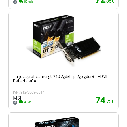
.85€
90 uds.
3
Tarjeta grafica msi gt 710 2gd3h lp 2gb gddr3 - HDMI -
DVI - d - VGA
P/N: 912-V809-3814
MSI
74
.75€
4 uds.
4