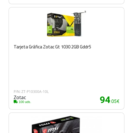
Tarjeta Gráfica Zotac Gt 1030 2GB Gddr5
P/N: ZT-P10300A-10L
Zotac
94
.05€
100 uds.