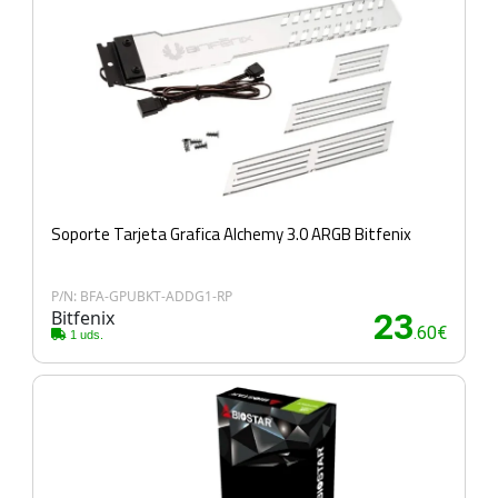
Soporte Tarjeta Grafica Alchemy 3.0 ARGB Bitfenix
P/N: BFA-GPUBKT-ADDG1-RP
Bitfenix
23
.60€
1 uds.