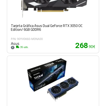
Tarjeta Gráfica Asus Dual GeForce RTX 3050 OC
Edition/ 6GB GDDR6
P/N: 90YV0K60-M0NA00
Asus
268
.90€
35 uds.
6