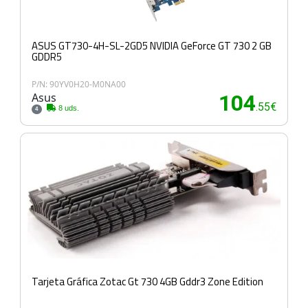
ASUS GT730-4H-SL-2GD5 NVIDIA GeForce GT 730 2 GB
GDDR5
P/N: 90YV0H20-M0NA00
Asus
104
.55€
8 uds.
4
Tarjeta Gráfica Zotac Gt 730 4GB Gddr3 Zone Edition