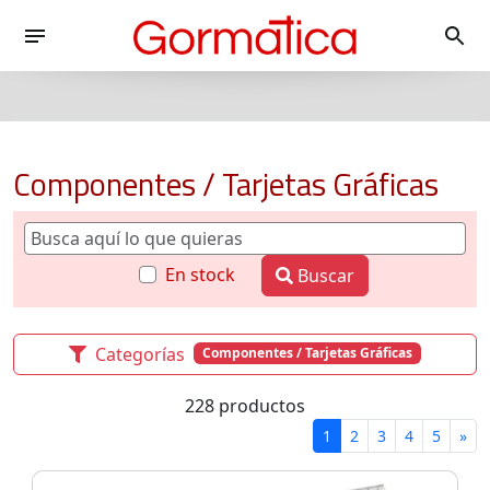
Componentes / Tarjetas Gráficas
En stock
Buscar
Categorías
Componentes / Tarjetas Gráficas
228 productos
1
2
3
4
5
»