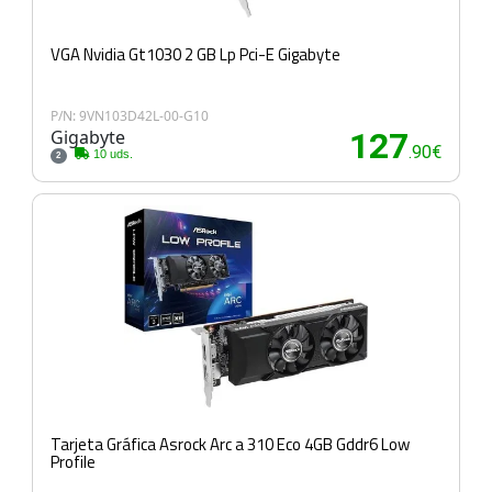
VGA Nvidia Gt1030 2 GB Lp Pci-E Gigabyte
P/N: 9VN103D42L-00-G10
Gigabyte
127
.90€
10 uds.
2
Tarjeta Gráfica Asrock Arc a 310 Eco 4GB Gddr6 Low
Profile