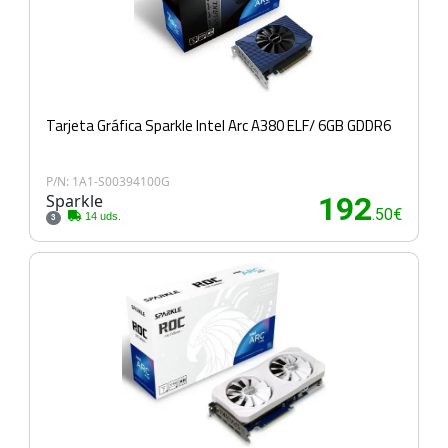
Tarjeta Gráfica Sparkle Intel Arc A380 ELF/ 6GB GDDR6
P/N: 1A1-S00394100G
Sparkle
192
.50€
14 uds.
3