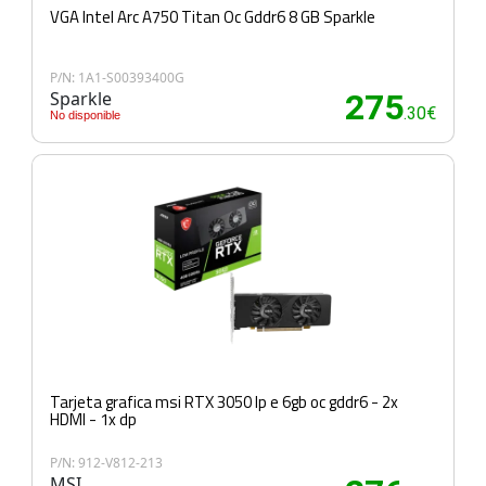
VGA Intel Arc A750 Titan Oc Gddr6 8 GB Sparkle
P/N: 1A1-S00393400G
Sparkle
275
.30€
No disponible
Tarjeta grafica msi RTX 3050 lp e 6gb oc gddr6 - 2x
HDMI - 1x dp
P/N: 912-V812-213
MSI