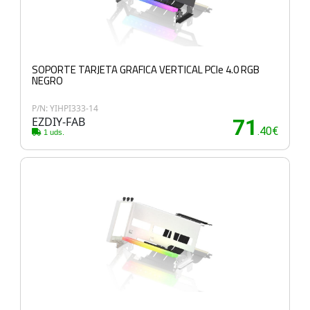
SOPORTE TARJETA GRAFICA VERTICAL PCIe 4.0 RGB
NEGRO
P/N: YIHPI333-14
EZDIY-FAB
71
.40€
1 uds.