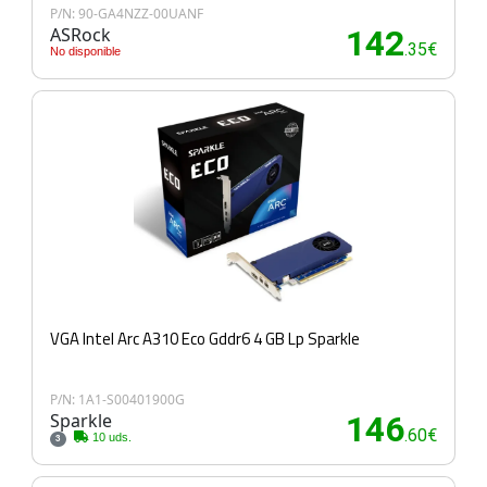
P/N: 90-GA4NZZ-00UANF
ASRock
142
.35€
No disponible
VGA Intel Arc A310 Eco Gddr6 4 GB Lp Sparkle
P/N: 1A1-S00401900G
Sparkle
146
.60€
10 uds.
3