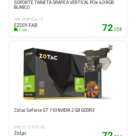
SOPORTE TARJETA GRAFICA VERTICAL PCIe 4.0 RGB
BLANCO
P/N: YIHPI333-15
EZDIY-FAB
72
.35€
1 uds.
Zotac GeForce GT 710 NVIDIA 2 GB GDDR3
P/N: ZT-71310-10L
Zotac
72