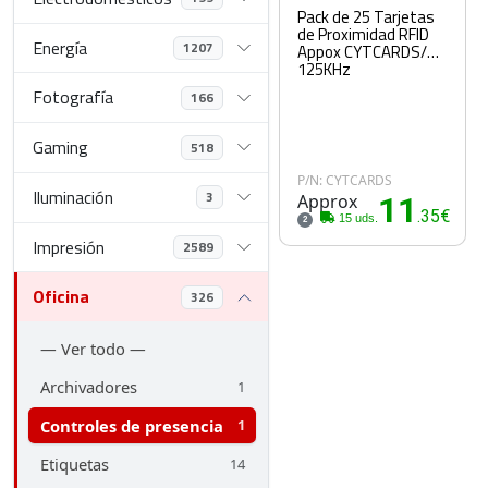
Pack de 25 Tarjetas
de Proximidad RFID
Energía
1207
Appox CYTCARDS/
125KHz
Fotografía
166
Gaming
518
P/N: CYTCARDS
Iluminación
3
Approx
11
.35€
15 uds.
2
Impresión
2589
Oficina
326
— Ver todo —
Archivadores
1
Controles de presencia
1
Etiquetas
14