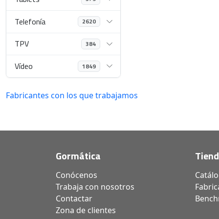
Telefonía
2620
TPV
384
Vídeo
1849
Fabricantes con los que trabajamos
Gormática
Tien
Conócenos
Catál
Trabaja con nosotros
Fabric
Contactar
Bench
Zona de clientes