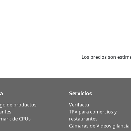
Los precios son estima
da
Servicios
ogo de productos
Verifactu
antes
TPV para comercios y
mark de CPUs
restaurantes
Cámaras de Videovigilancia