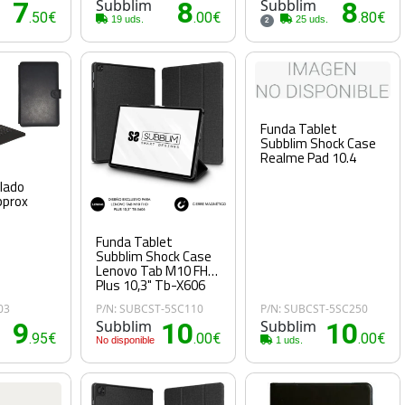
7
Subblim
8
Subblim
8
.50€
.00€
.80€
19 uds.
25 uds.
2
Funda Tablet
Subblim Shock Case
Realme Pad 10.4
lado
pprox
Funda Tablet
Subblim Shock Case
Lenovo Tab M10 FHD
Plus 10,3" Tb-X606
03
P/N: SUBCST-5SC110
P/N: SUBCST-5SC250
9
Subblim
10
Subblim
10
.95€
.00€
.00€
No disponible
1 uds.