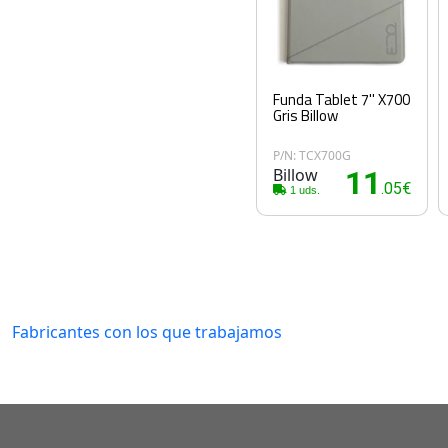
Funda Tablet 7'' X700
Gris Billow
P/N: TCX700G
Billow
11
.05€
1 uds.
Fabricantes con los que trabajamos