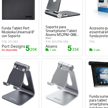
Soporte para
Funda Tablet Port
Accesorio ip
Smartphone/Tablet
Muskoka Universal 8"
essential kit
Aisens MS2PM-088/
con Soporte
funda prote
Gris
silicona + p
P/N: 201383
P/N: MS2PM-088
P/N:
pantalla d
Port Designs
5
Aisens
5
cargador me
.20€
.35€
No disponible
7 uds.
coche + cabl
3 uds.
Funda sume
para tablet
smartphon
telefono mo