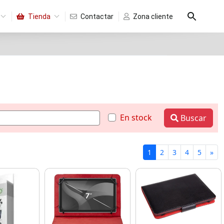
Tienda
Contactar
Zona cliente
En stock
Buscar
1
2
3
4
5
»