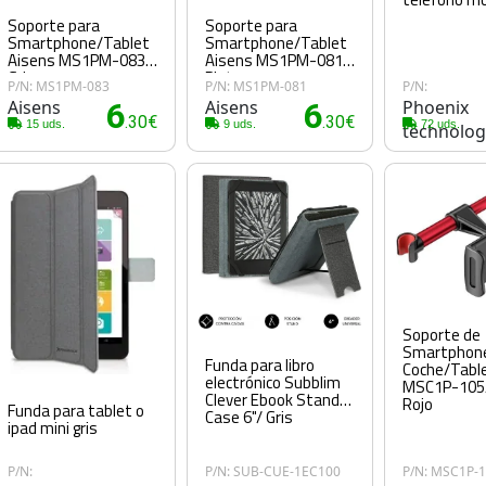
Soporte para
Soporte para
Smartphone/Tablet
Smartphone/Tablet
Aisens MS1PM-083/
Aisens MS1PM-081/
Gris
Plata
P/N: MS1PM-083
P/N: MS1PM-081
P/N:
Aisens
6
Aisens
6
Phoenix
.30€
.30€
15 uds.
9 uds.
72 uds.
technolog
Soporte de
Smartphone
Funda para libro
Coche/Tabl
electrónico Subblim
MSC1P-105/
Clever Ebook Stand
Rojo
Funda para tablet o
Case 6"/ Gris
ipad mini gris
P/N:
P/N: SUB-CUE-1EC100
P/N: MSC1P-