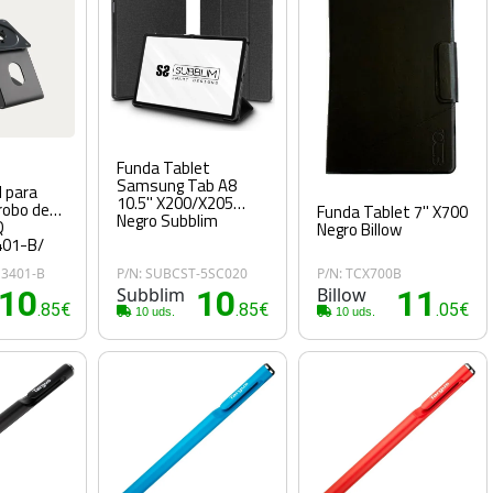
Funda Tablet
Samsung Tab A8
 para
10.5'' X200/X205
robo de
Funda Tablet 7'' X700
Negro Subblim
Q
Negro Billow
01-B/
3401-B
P/N: SUBCST-5SC020
P/N: TCX700B
10
Subblim
10
Billow
11
.85€
.85€
.05€
10 uds.
10 uds.