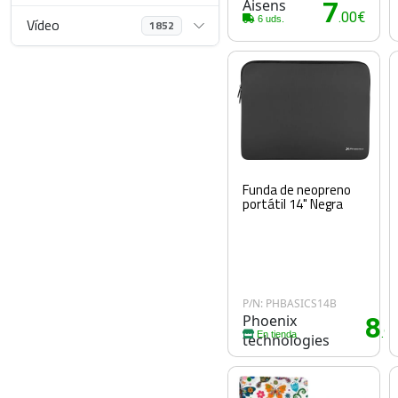
Aisens
7
.00€
6 uds.
Vídeo
1852
Funda de neopreno
portátil 14" Negra
P/N: PHBASICS14B
Phoenix
8
.9
En tienda
technologies