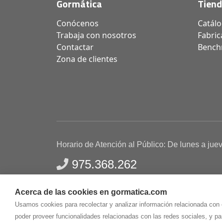
Gormática
Tien
Conócenos
Catál
Trabaja con nosotros
Fabric
Contactar
Bench
Zona de clientes
Horario de Atención al Público: De lunes a jue
975.368.262
Aviso Legal
Política de privacidad
Polític
Acerca de las cookies en gormatica.com
Gormaz Informática S.L.
C/ Soria, 2 - El Burgo de
Usamos cookies para recolectar y analizar información relacionada con
poder proveer funcionalidades relacionadas con las redes sociales, y p