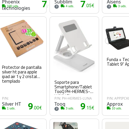
Phoenix
7
Subblim
7
Aisens
.00€
.05€
100 uds.
4 uds.
3 uds.
technologies
2
2
Funda + Tec
Tablet 9'' A
Protector de pantalla
silver ht para apple
ipad air 1 y 2 cristal
templado
Soporte para
Smartphone/Tablet
TooQ PH-HERMES-
LUNA/ Blanco
P/N:
P/N: PH-HERMES-LUNA
P/N: APPIPCK
Silver HT
9
Tooq
9
Approx
0€
.00€
.15€
1 uds.
3 uds.
10 uds.
2