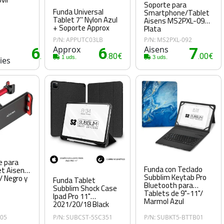
Soporte para
Funda Universal
Smartphone/Tablet
Tablet 7'' Nylon Azul
Aisens MS2PXL-092/
+ Soporte Approx
Plata
P/N: APPUTC03LB
P/N: MS2PXL-092
6
Approx
6
Aisens
7
.45€
.80€
.00€
1 uds.
3 uds.
ies
 para
Funda con Teclado
et Aisens
Subblim Keytab Pro
 Negro y
Funda Tablet
Bluetooth para
Subblim Shock Case
Tablets de 9"-11"/
Ipad Pro 11"
Marmol Azul
2021/20/18 Black
105
P/N: SUBCST-5SC351
P/N: SUBKT5-BTTB01