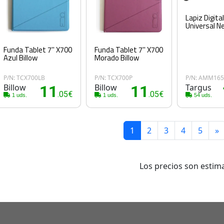
Lapiz Digita
Universal N
Funda Tablet 7'' X700
Funda Tablet 7'' X700
Azul Billow
Morado Billow
P/N: TCX700LB
P/N: TCX700P
P/N: AMM16
Billow
11
Billow
11
Targus
.05€
.05€
1 uds.
1 uds.
54 uds.
1
2
3
4
5
»
Los precios son estima