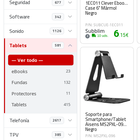
Seguridad
677
1EC011 Clever Ebook
Case 6" Mármol
Negro
Software
342
P/N: SUBCUE-1EC011
Sonido
Subblim
6
1126
.15€
10 uds.
2
Tablets
581
— Ver todo —
eBooks
23
Fundas
132
Protectores
11
Tablets
415
Soporte para
Smartphone/Tablet
Telefonía
2617
Aisens MS2PXL-096/
Negro
TPV
385
P/N: MS2PXL-096