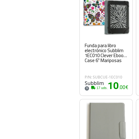
Funda para libro
electrónico Subblim
1EC010 Clever Ebook
Case 6" Mariposas
P/N: SUBCUE-1EC010
Subblim
10
.00€
17 uds.
3