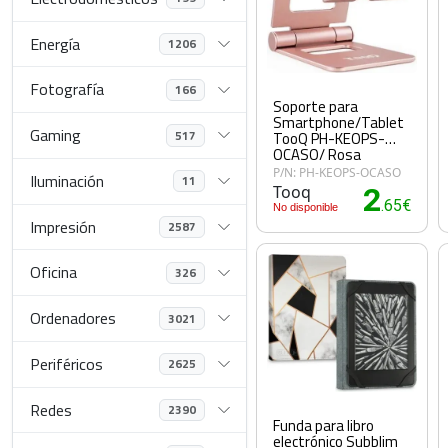
Energía
1206
Fotografía
166
Soporte para
Smartphone/Tablet
Gaming
517
TooQ PH-KEOPS-
OCASO/ Rosa
P/N: PH-KEOPS-OCASO
Iluminación
11
Tooq
2
.65€
No disponible
Impresión
2587
Oficina
326
Ordenadores
3021
Periféricos
2625
Redes
2390
Funda para libro
electrónico Subblim