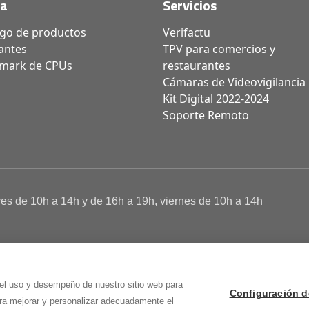
da
Servicios
ogo de productos
Verifactu
antes
TPV para comercios y
mark de CPUs
restaurantes
Cámaras de Videovigilancia
Kit Digital 2022-2024
Soporte Remoto
ves de 10h a 14h y de 16h a 19h, viernes de 10h a 14h
a de Cookies
 Osma (Soria)
 el uso y desempeño de nuestro sitio web para
Configuración d
ara mejorar y personalizar adecuadamente el