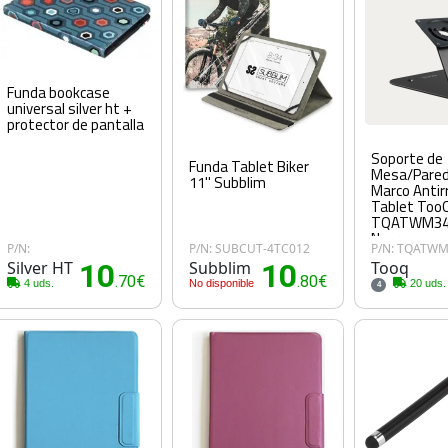
Funda bookcase
universal silver ht +
protector de pantalla
Soporte de
Funda Tablet Biker
Mesa/Pared
11'' Subblim
Marco Antir
Tablet Too
TQATWM34
Negro
P/N:
P/N: SUBCUT-4TC012
P/N: TQATWM
Silver HT
10
Subblim
10
Tooq
.70€
.80€
4 uds.
No disponible
20 uds.
4