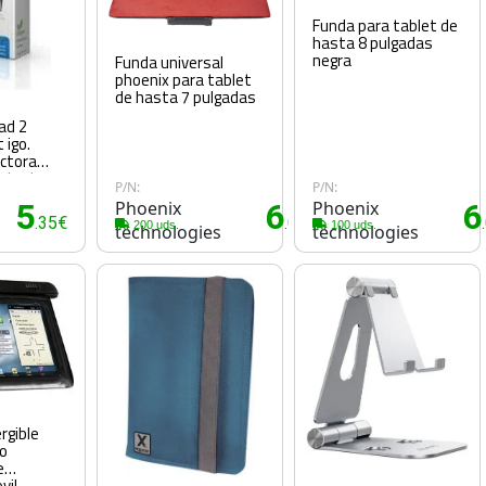
Funda para tablet de
hasta 8 pulgadas
negra
Funda universal
phoenix para tablet
de hasta 7 pulgadas
ad 2
 igo.
ctora
rotector
P/N:
P/N:
iamant+
5
Phoenix
6
Phoenix
6
chero -
.35€
.05€
e carga
200 uds.
100 uds.
technologies
technologies
rgible
 o
e
vil