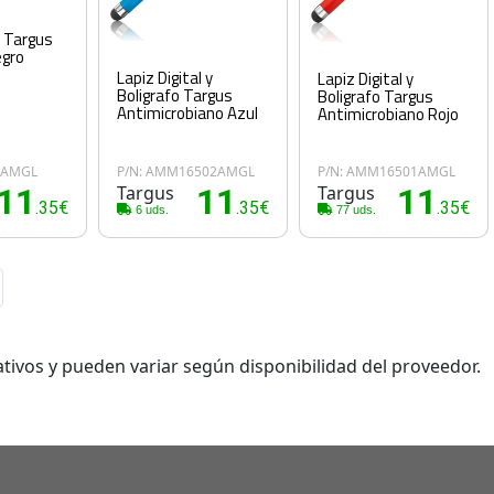
l Targus
egro
Lapiz Digital y
Lapiz Digital y
Boligrafo Targus
Boligrafo Targus
Antimicrobiano Azul
Antimicrobiano Rojo
5AMGL
P/N: AMM16502AMGL
P/N: AMM16501AMGL
11
Targus
11
Targus
11
.35€
.35€
.35€
6 uds.
77 uds.
tivos y pueden variar según disponibilidad del proveedor.