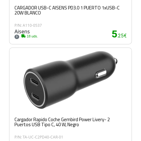
CARGADOR USB-C AISENS PD3.0 1 PUERTO 1xUSB-C
20W BLANCO
P/N: A110-0537
Aisens
5
.25€
18 uds.
3
Cargador Rapido Coche Gembird Power Livery- 2
Puertos USB Tipo C, 40 W, Negro
P/N: TA-UC-C2PD40-CAR-01