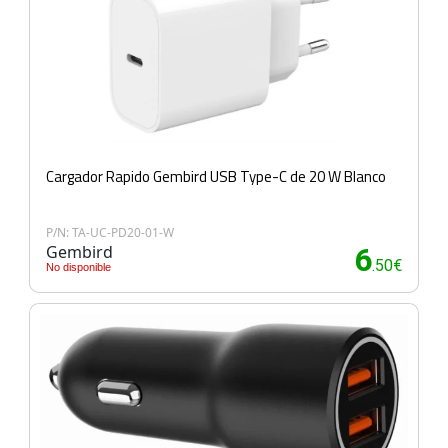
Cargador Rapido Gembird USB Type-C de 20 W Blanco
P/N: TA-UC-PD20-01-W
Gembird
6
.50€
No disponible