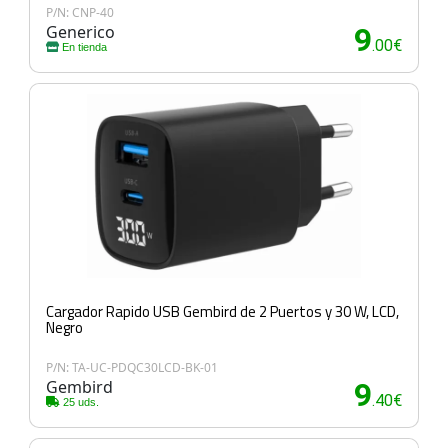
P/N: CNP-40
Generico
9
.00€
En tienda
Cargador Rapido USB Gembird de 2 Puertos y 30 W, LCD,
Negro
P/N: TA-UC-PDQC30LCD-BK-01
Gembird
9
.40€
25 uds.