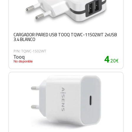
CARGADOR PARED USB TOOQ TQWC-11S02WT 2xUSB
3.4 BLANCO
P/N: TQWC-1S02WT
Tooq
4
.20€
No disponible