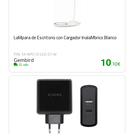
LaMpara de Escritorio con Cargador InalaMbrico Blanco
P/N: TA-WPC10-LED-01-W
Gembird
10
.10€
11 uds.