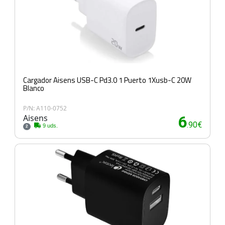
Cargador Aisens USB-C Pd3.0 1 Puerto 1Xusb-C 20W
Blanco
P/N: A110-0752
Aisens
6
.90€
9 uds.
2