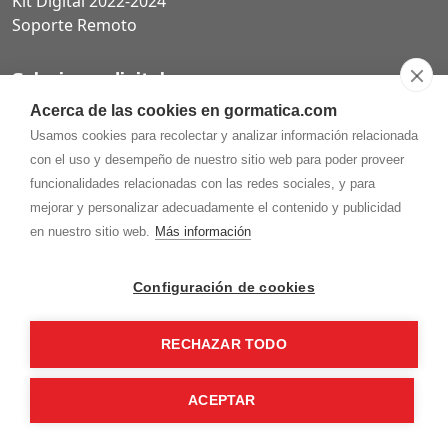
Kit Digital 2022-2024
Soporte Remoto
Soluciones digitales
Acerca de las cookies en gormatica.com
Páginas web
Usamos cookies para recolectar y analizar información relacionada
Tiendas online
con el uso y desempeño de nuestro sitio web para poder proveer
Carta QR restaurantes
funcionalidades relacionadas con las redes sociales, y para
mejorar y personalizar adecuadamente el contenido y publicidad
en nuestro sitio web.
Más información
975.368.262
Configuración de cookies
Aviso Legal
Política de privacidad
Política de
Cookies
RECHAZAR TODO
Gormaz Informática S.L.
C/ Soria, 2 - El Burgo de Osma (Soria)
¡Síguenos en nuestras redes!
ACEPTAR