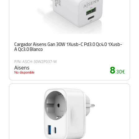
Cargador Aisens Gan 30W 1Xusb-C Pd3.0 Qc4.0 1Xusb-
A Qc3.0 Blanco
P/N: ASCH-30W2P037-W
Aisens
8
.30€
No disponible