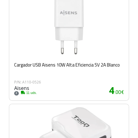
Cargador USB Aisens 10W Alta Eficiencia 5V 2A Blanco
P/N: A110-0526
Aisens
4
.00€
11 uds.
2