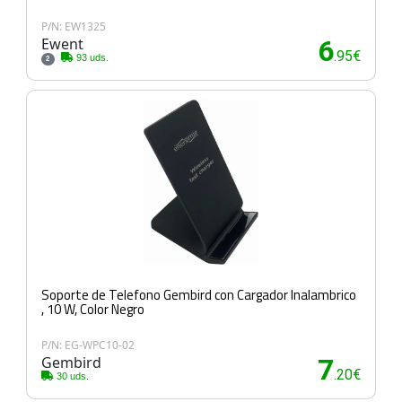
P/N: EW1325
Ewent
6
.95€
93 uds.
2
Soporte de Telefono Gembird con Cargador Inalambrico
, 10 W, Color Negro
P/N: EG-WPC10-02
Gembird
7
.20€
30 uds.