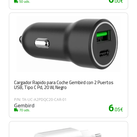
.00€
50 uds.
Cargador Rapido para Coche Gembird con 2 Puertos
USB, Tipo C Pd, 20 W, Negro
P/N: TA-UC-A2PDQC20-CAR-01
Gembird
6
.05€
70 uds.