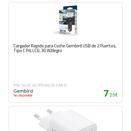
Cargador Rapido para Coche Gembird USB de 2 Puertos,
Tipo C Pd, LCD, 30 W,Negro
P/N: TA-UC-AC2PD30LCD-CAR-01
Gembird
7
.25€
No disponible