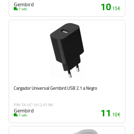
Gembird
10
.15€
7 uds.
Cargador Universal Gembird USB 2.1 a Negro
P/N: TA-UC-1A12-01-BK
Gembird
11
.10€
7 uds.