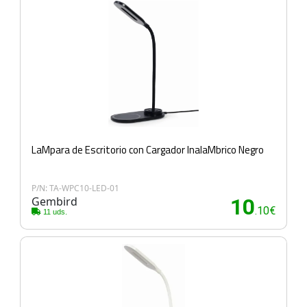
LaMpara de Escritorio con Cargador InalaMbrico Negro
P/N: TA-WPC10-LED-01
Gembird
10
.10€
11 uds.