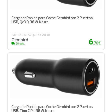
Cargador Rapido para Coche Gembird con 2 Puertos
USB, Qc3.0, 36 W, Negro
P/N: TA-UC-A2QC36-CAR-01
Gembird
6
.70€
20 uds.
Cargador Rapido para Coche Gembird con 2 Puertos
USB, Tipo C Pd, 38 W, Negro