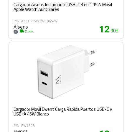
Cargador Aisens Inalambrico USB-C 3 en 1 15W Movil
Apple Watch Auriculares
P/N: ASCH-15W3WC065-W
Aisens
12
.90€
2 uds.
3
Cargador Movil Ewent Carga Rapida Puertos USB-C y
USB-A 45W Blanco
P/N: EW1328
Ewent