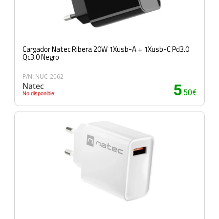
Cargador Natec Ribera 20W 1Xusb-A + 1Xusb-C Pd3.0
Qc3.0 Negro
P/N: NUC-2062
Natec
5
.50€
No disponible