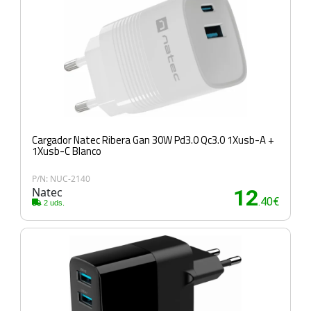
Cargador Natec Ribera Gan 30W Pd3.0 Qc3.0 1Xusb-A +
1Xusb-C Blanco
P/N: NUC-2140
Natec
12
.40€
2 uds.