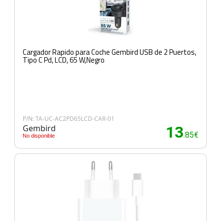
Cargador Rapido para Coche Gembird USB de 2 Puertos,
Tipo C Pd, LCD, 65 W,Negro
P/N: TA-UC-AC2PD65LCD-CAR-01
Gembird
13
.85€
No disponible