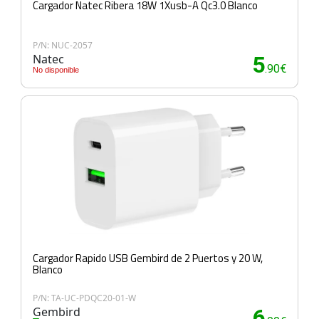
Cargador Natec Ribera 18W 1Xusb-A Qc3.0 Blanco
P/N: NUC-2057
Natec
5
.90€
No disponible
Cargador Rapido USB Gembird de 2 Puertos y 20 W,
Blanco
P/N: TA-UC-PDQC20-01-W
Gembird
6