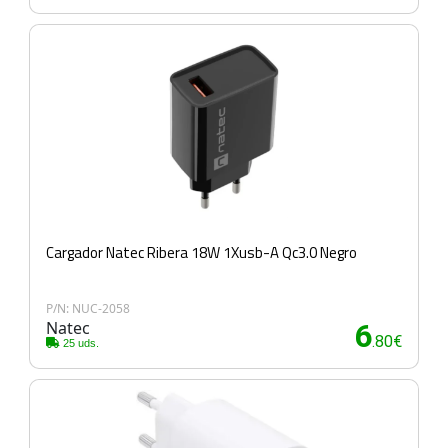
Cargador Natec Ribera 18W 1Xusb-A Qc3.0 Negro
P/N: NUC-2058
Natec
6
.80€
25 uds.