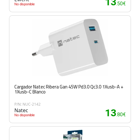
13
.50€
No disponible
Cargador Natec Ribera Gan 45W Pd3.0 Qc3.0 1Xusb-A +
1Xusb-C Blanco
P/N: NUC-2142
Natec
13
.80€
No disponible