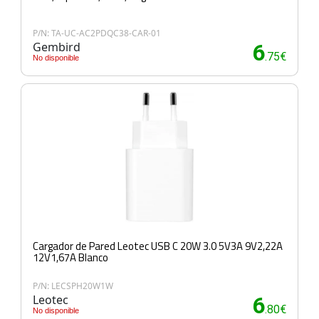
P/N: TA-UC-AC2PDQC38-CAR-01
Gembird
6
.75€
No disponible
Cargador de Pared Leotec USB C 20W 3.0 5V3A 9V2,22A
12V1,67A Blanco
P/N: LECSPH20W1W
Leotec
6
.80€
No disponible