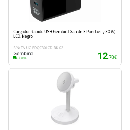
Cargador Rapido USB Gembird Gan de 3 Puertos y 30 W,
LCD, Negro
P/N: TA-UC-PDQC30LCD-BK-02
Gembird
12
.70€
1 uds.