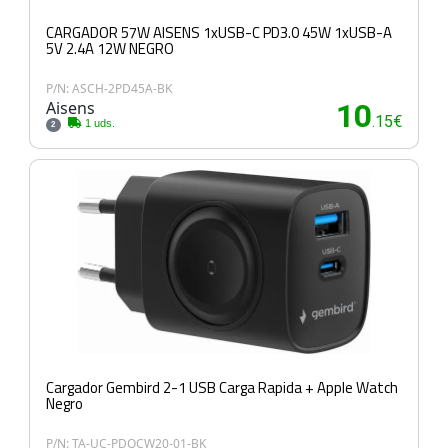
CARGADOR 57W AISENS 1xUSB-C PD3.0 45W 1xUSB-A
5V 2.4A 12W NEGRO
P/N: ASCH-2PD45A-BK
Aisens
10
.15€
1 uds.
2
Cargador Gembird 2-1 USB Carga Rapida + Apple Watch
Negro
P/N: TA-UC-PDQCW20-01-BK