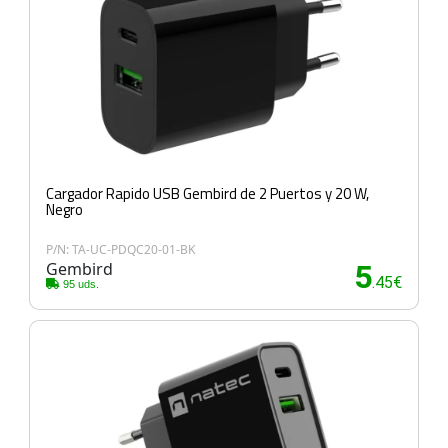
Cargador Rapido USB Gembird de 2 Puertos y 20 W,
Negro
P/N: TA-UC-PDQC20-01-BK
Gembird
5
.45€
95 uds.