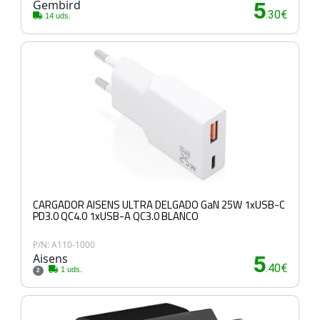
Gembird
5
.30€
14 uds.
CARGADOR AISENS ULTRA DELGADO GaN 25W 1xUSB-C
PD3.0 QC4.0 1xUSB-A QC3.0 BLANCO
P/N: A110-1000
Aisens
5
.40€
1 uds.
2