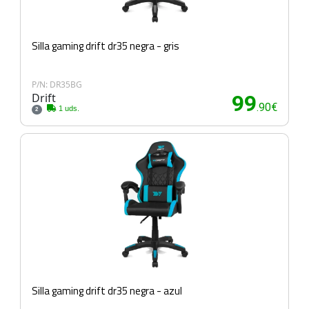
Silla gaming drift dr35 negra - gris
P/N: DR35BG
Drift
99
.90€
1 uds.
2
Silla gaming drift dr35 negra - azul