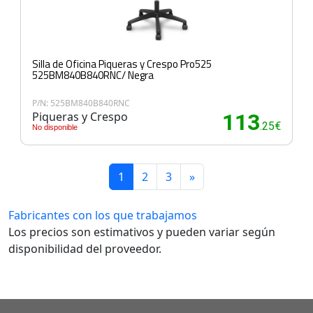
Silla de Oficina Piqueras y Crespo Pro525
525BM840B840RNC/ Negra
P/N: 525BM840B840RNC
Piqueras y Crespo
113
.25€
No disponible
1
2
3
»
Fabricantes con los que trabajamos
Los precios son estimativos y pueden variar según
disponibilidad del proveedor.