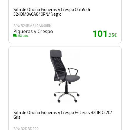
Silla de Oficina Piqueras y Crespo Opti524
524BM840A840RN/ Negro
P/N: 524BM840A840RN
Piqueras y Crespo
101
.25€
53 uds.
Silla de Oficina Piqueras y Crespo Esteras 32DBD220/
Gris
P/N: 32DBD220