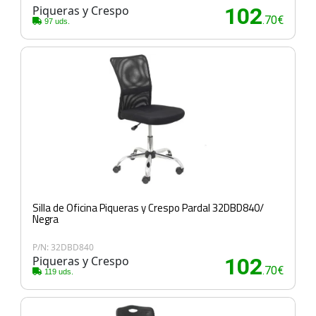
Piqueras y Crespo
102
.70€
97 uds.
Silla de Oficina Piqueras y Crespo Pardal 32DBD840/
Negra
P/N: 32DBD840
Piqueras y Crespo
102
.70€
119 uds.