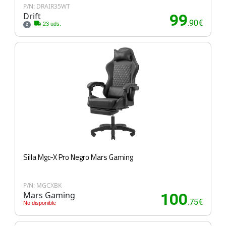
P/N: DRAIR35WT
Drift
99
.90€
23 uds.
2
Silla Mgc-X Pro Negro Mars Gaming
P/N: MGCXBK
Mars Gaming
100
.75€
No disponible