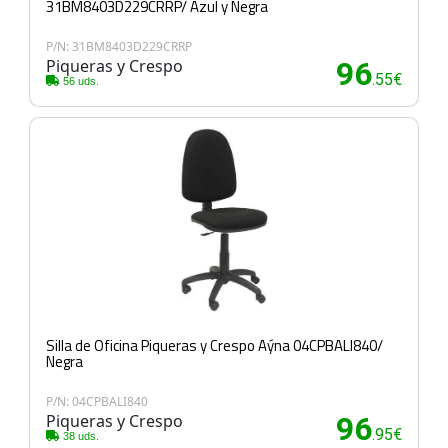
31BM8403D229CRRP/ Azul y Negra
P/N: 31BM8403D229CRRP
Piqueras y Crespo
96
.55€
56 uds.
Silla de Oficina Piqueras y Crespo Aýna 04CPBALI840/
Negra
P/N: 04CPBALI840
Piqueras y Crespo
96
.95€
38 uds.