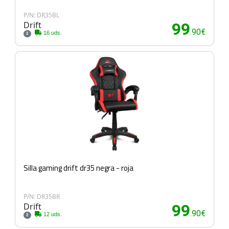
P/N: DR35BL
Drift
99
.90€
16 uds.
2
Silla gaming drift dr35 negra - roja
P/N: DR35BR
Drift
99
.90€
12 uds.
2