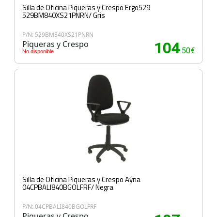
Silla de Oficina Piqueras y Crespo Ergo529
529BM840XS21PNRN/ Gris
P/N: 529BM840XS21PNRN
Piqueras y Crespo
104
.50€
No disponible
Silla de Oficina Piqueras y Crespo Aýna
04CPBALI840BGOLFRF/ Negra
P/N: 04CPBALI840BGOLFRF
Piqueras y Crespo