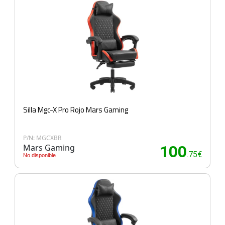
Silla Mgc-X Pro Rojo Mars Gaming
P/N: MGCXBR
Mars Gaming
100
.75€
No disponible