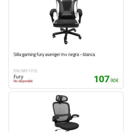
Silla gaming fury avenger m+ negra - blanca
P/N: NFF-1710
Fury
107
.90€
No disponible