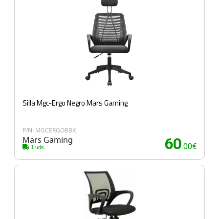
Silla Mgc-Ergo Negro Mars Gaming
P/N: MGCERGOBBK
Mars Gaming
60
.00€
1 uds.