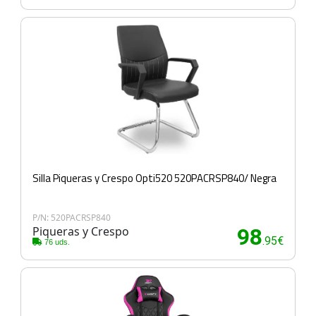
Silla Piqueras y Crespo Opti520 520PACRSP840/ Negra
P/N: 520PACRSP840
Piqueras y Crespo
98
.95€
76 uds.