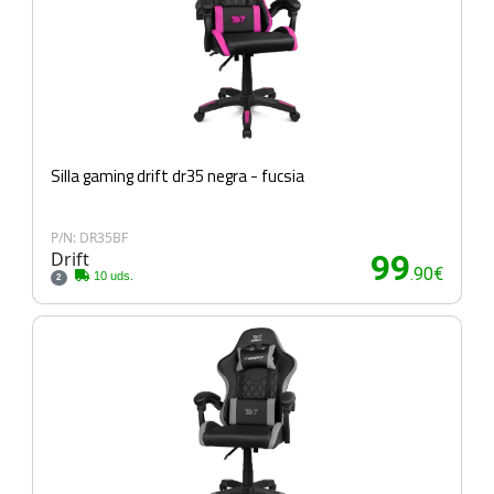
Silla gaming drift dr35 negra - fucsia
P/N: DR35BF
Drift
99
.90€
10 uds.
2