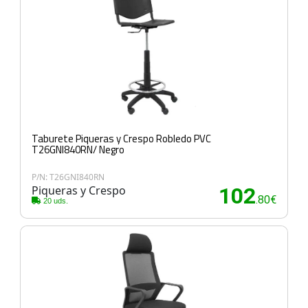
Taburete Piqueras y Crespo Robledo PVC
T26GNI840RN/ Negro
P/N: T26GNI840RN
Piqueras y Crespo
102
.80€
20 uds.