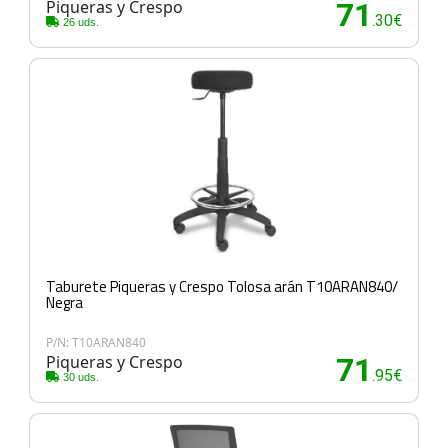
Piqueras y Crespo
71
.30€
26 uds.
Taburete Piqueras y Crespo Tolosa arán T10ARAN840/
Negra
P/N: T10ARAN840
Piqueras y Crespo
71
.95€
30 uds.