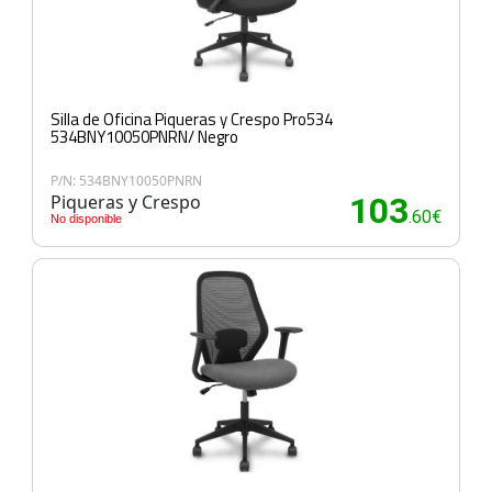
Silla de Oficina Piqueras y Crespo Pro534
534BNY10050PNRN/ Negro
P/N: 534BNY10050PNRN
Piqueras y Crespo
103
.60€
No disponible