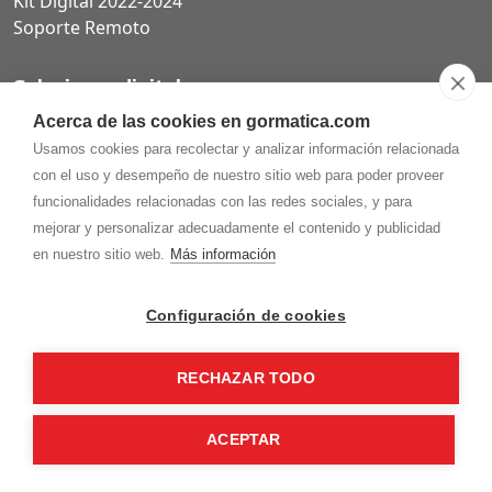
Kit Digital 2022-2024
Soporte Remoto
Soluciones digitales
Acerca de las cookies en gormatica.com
Páginas web
Usamos cookies para recolectar y analizar información relacionada
Tiendas online
con el uso y desempeño de nuestro sitio web para poder proveer
Carta QR restaurantes
funcionalidades relacionadas con las redes sociales, y para
mejorar y personalizar adecuadamente el contenido y publicidad
en nuestro sitio web.
Más información
975.368.262
Configuración de cookies
Aviso Legal
Política de privacidad
Política de
Cookies
RECHAZAR TODO
Gormaz Informática S.L.
C/ Soria, 2 - El Burgo de Osma (Soria)
¡Síguenos en nuestras redes!
ACEPTAR