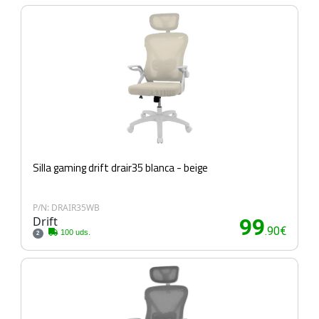
Silla gaming drift drair35 blanca - beige
P/N: DRAIR35WB
Drift
99
.90€
100 uds.
2