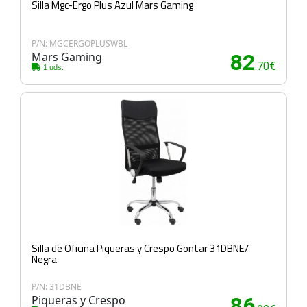
Silla Mgc-Ergo Plus Azul Mars Gaming
P/N: MGCERGOPLUSWBL
Mars Gaming
82
.70€
1 uds.
Silla de Oficina Piqueras y Crespo Gontar 31DBNE/
Negra
P/N: 31DBNE
Piqueras y Crespo
86