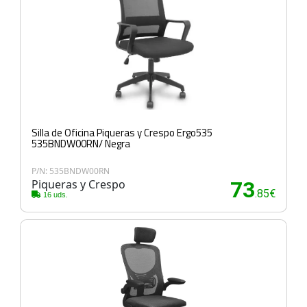
Silla de Oficina Piqueras y Crespo Ergo535
535BNDW00RN/ Negra
P/N: 535BNDW00RN
Piqueras y Crespo
73
.85€
16 uds.