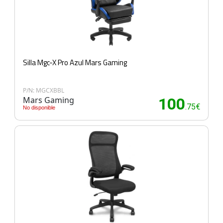
Silla Mgc-X Pro Azul Mars Gaming
P/N: MGCXBBL
Mars Gaming
100
.75€
No disponible