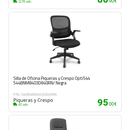
.90€
1178 uds.
Silla de Oficina Piqueras y Crespo Opti544
544BNM8403D840RN/ Negra
P/N: 544BNM8403D840RN
Piqueras y Crespo
95
.00€
42 uds.