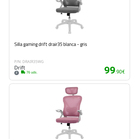
Silla gaming drift drair35 blanca - gris
P/N: DRAIR35WG
Drift
99
.90€
76 uds.
2