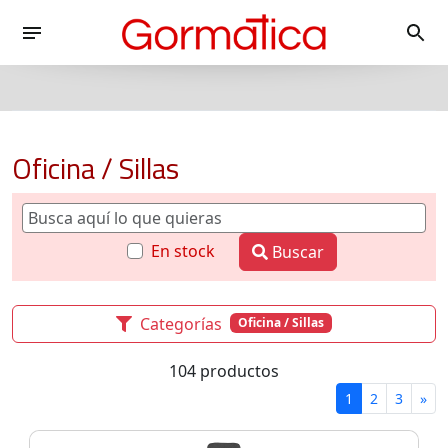
Oficina / Sillas
En stock
Buscar
Categorías
Oficina / Sillas
104 productos
1
2
3
»