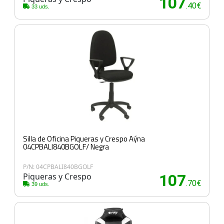
107
.40€
33 uds.
Silla de Oficina Piqueras y Crespo Aýna
04CPBALI840BGOLF/ Negra
P/N: 04CPBALI840BGOLF
Piqueras y Crespo
107
.70€
39 uds.