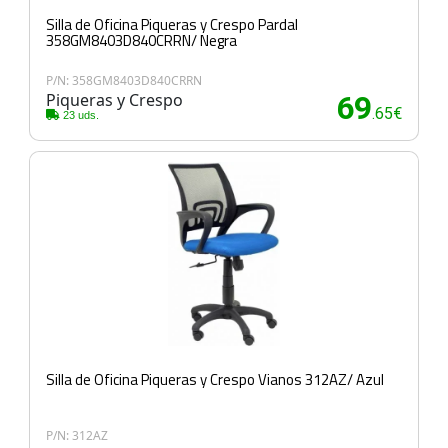
Silla de Oficina Piqueras y Crespo Pardal
358GM8403D840CRRN/ Negra
P/N: 358GM8403D840CRRN
Piqueras y Crespo
69
.65€
23 uds.
Silla de Oficina Piqueras y Crespo Vianos 312AZ/ Azul
P/N: 312AZ