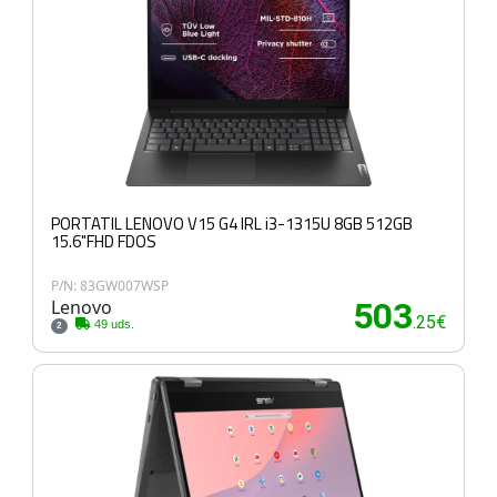
PORTATIL LENOVO V15 G4 IRL i3-1315U 8GB 512GB
15.6"FHD FDOS
P/N: 83GW007WSP
Lenovo
503
.25€
49 uds.
2