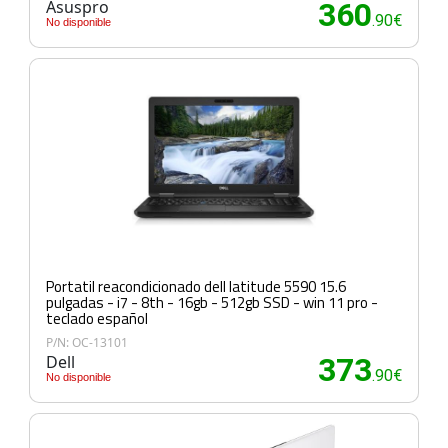
Asuspro
360
.90€
No disponible
Portatil reacondicionado dell latitude 5590 15.6
pulgadas - i7 - 8th - 16gb - 512gb SSD - win 11 pro -
teclado español
P/N: OC-13101
Dell
373
.90€
No disponible