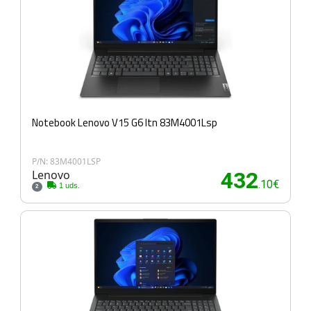
Notebook Lenovo V15 G6 Itn 83M4001Lsp
P/N: 83M4001LSP
Lenovo
432
.10€
1 uds.
2