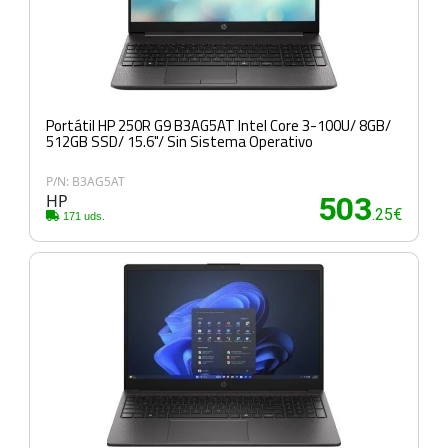
Portátil HP 250R G9 B3AG5AT Intel Core 3-100U/ 8GB/
512GB SSD/ 15.6"/ Sin Sistema Operativo
P/N: B3AG5AT
HP
503
.25€
171 uds.