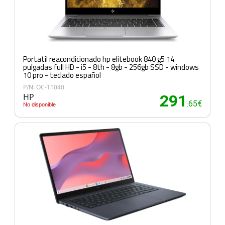
Portatil reacondicionado hp elitebook 840 g5 14
pulgadas full HD - i5 - 8th - 8gb - 256gb SSD - windows
10 pro - teclado español
P/N: OC-11040
HP
291
.65€
No disponible