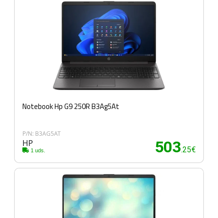
Notebook Hp G9 250R B3Ag5At
P/N: B3AG5AT
HP
503
.25€
1 uds.