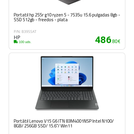
Portatil hp 255r g10 ryzen 5 - 7535u 15.6 pulgadas 8gb -
SSD 512gb - freedos - plata
P/N: B39SSAT
HP
486
.80€
100 uds.
Portátil Lenovo V15 G6 ITN 83M4001NSP Intel N100/
8GB/ 256GB SSD/ 15.6"/ Win11