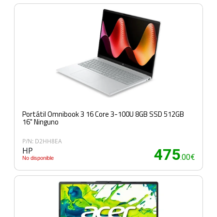
Portátil Omnibook 3 16 Core 3-100U 8GB SSD 512GB
16" Ninguno
P/N: D2HH8EA
HP
475
.00€
No disponible