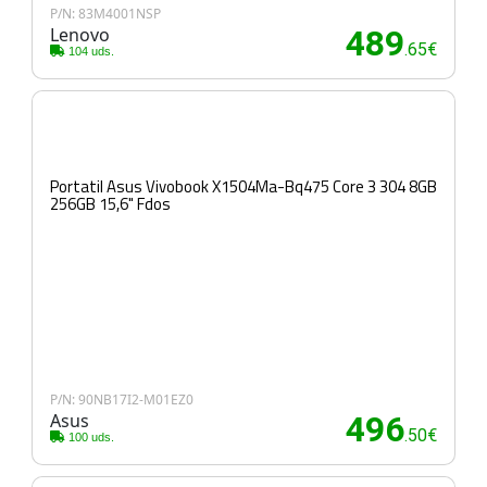
P/N: 83M4001NSP
Lenovo
489
.65€
104 uds.
Portatil Asus Vivobook X1504Ma-Bq475 Core 3 304 8GB
256GB 15,6" Fdos
P/N: 90NB17I2-M01EZ0
Asus
496
.50€
100 uds.