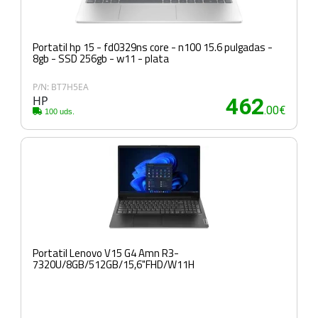
Portatil hp 15 - fd0329ns core - n100 15.6 pulgadas -
8gb - SSD 256gb - w11 - plata
P/N: BT7H5EA
HP
462
.00€
100 uds.
Portatil Lenovo V15 G4 Amn R3-
7320U/8GB/512GB/15,6"FHD/W11H