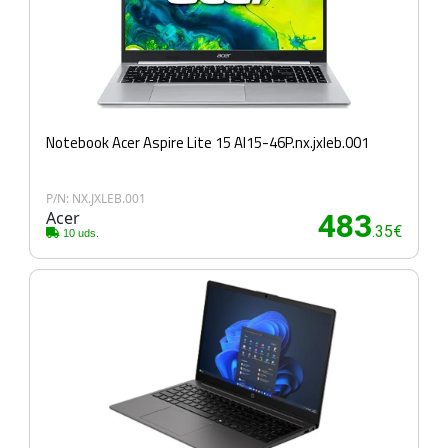
Notebook Acer Aspire Lite 15 Al15-46P.nx.jxleb.001
P/N: NX.JXLEB.001
Acer
483
.35€
10 uds.