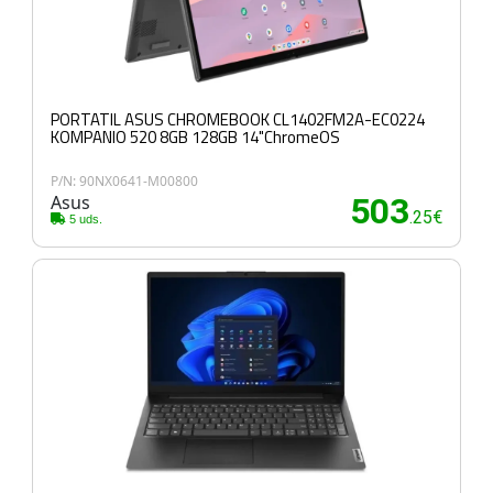
PORTATIL ASUS CHROMEBOOK CL1402FM2A-EC0224
KOMPANIO 520 8GB 128GB 14"ChromeOS
P/N: 90NX0641-M00800
Asus
503
.25€
5 uds.