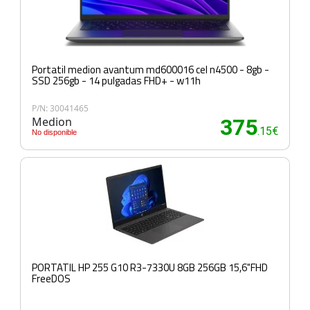
Portatil medion avantum md600016 cel n4500 - 8gb -
SSD 256gb - 14 pulgadas FHD+ - w11h
P/N: 30041465
Medion
375
.15€
No disponible
PORTATIL HP 255 G10 R3-7330U 8GB 256GB 15,6"FHD
FreeDOS