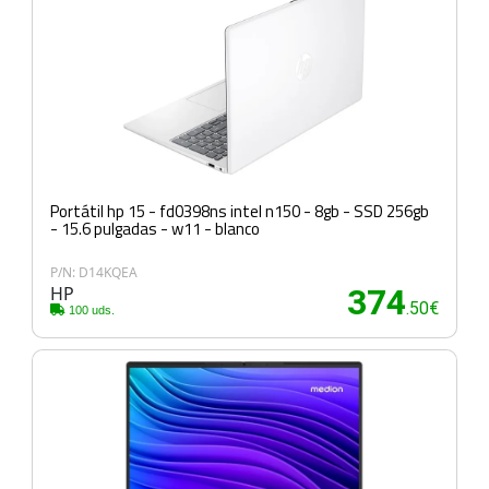
Portátil hp 15 - fd0398ns intel n150 - 8gb - SSD 256gb
- 15.6 pulgadas - w11 - blanco
P/N: D14KQEA
HP
374
.50€
100 uds.