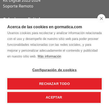
Kit Digital 2022-2024
Soporte Remoto
Soluciones digitales
Acerca de las cookies en gormatica.com
Páginas web
Usamos cookies para recolectar y analizar información relacionada
Tiendas online
con el uso y desempeño de nuestro sitio web para poder proveer
Carta QR restaurantes
funcionalidades relacionadas con las redes sociales, y para
mejorar y personalizar adecuadamente el contenido y publicidad
en nuestro sitio web.
Más información
975.368.262
Configuración de cookies
Aviso Legal
Política de privacidad
Política de
Cookies
RECHAZAR TODO
Gormaz Informática S.L.
C/ Soria, 2 - El Burgo de Osma (Soria)
¡Síguenos en nuestras redes!
ACEPTAR