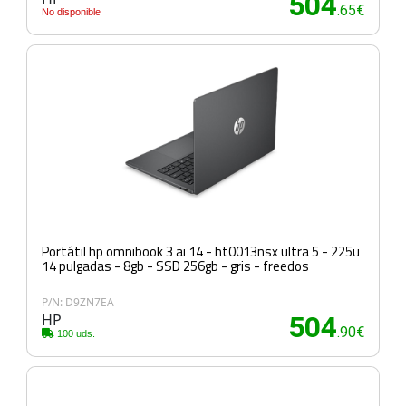
504
.65€
No disponible
Portátil hp omnibook 3 ai 14 - ht0013nsx ultra 5 - 225u
14 pulgadas - 8gb - SSD 256gb - gris - freedos
P/N: D9ZN7EA
HP
504
.90€
100 uds.