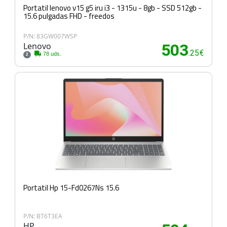
Portatil lenovo v15 g5 iru i3 - 1315u - 8gb - SSD 512gb -
15.6 pulgadas FHD - freedos
P/N: 83GW007WSP
Lenovo
503
.25€
78 uds.
2
Portatil Hp 15-Fd0267Ns 15.6
P/N: BT6T3EA
HP