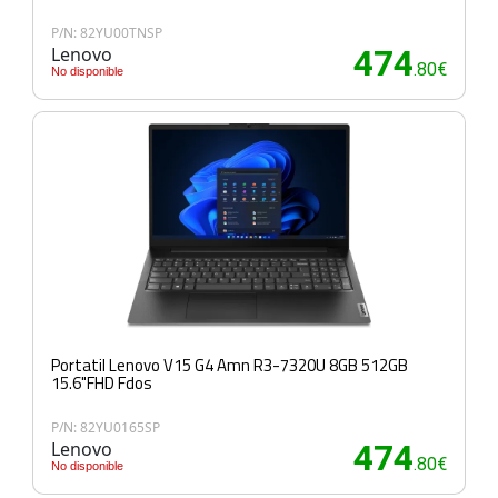
P/N: 82YU00TNSP
Lenovo
474
.80€
No disponible
Portatil Lenovo V15 G4 Amn R3-7320U 8GB 512GB
15.6"FHD Fdos
P/N: 82YU0165SP
Lenovo
474
.80€
No disponible