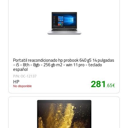
Portatil reacondicionado hp probook 640 g5 14 pulgadas
- i5 - 8th - 8gb - 256 gb m2 - win 11 pro - teclado
español
P/N: OC-12137
HP
281
.65€
No disponible