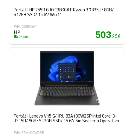
Portátil HP 255R G10 C38KGAT Ryzen 3 7335U/ 8GB/
512GB SSD/ 15.6"/ Win11
P/N: C38KGAT
HP
503
.25€
28 uds.
Portátil Lenovo V15 G4 IRU 83A100W2SP Intel Core i3-
1315U/ 8GB/ 512GB SSD/ 15.6"/ Sin Sistema Operativo
P/N: 83A100W2SP