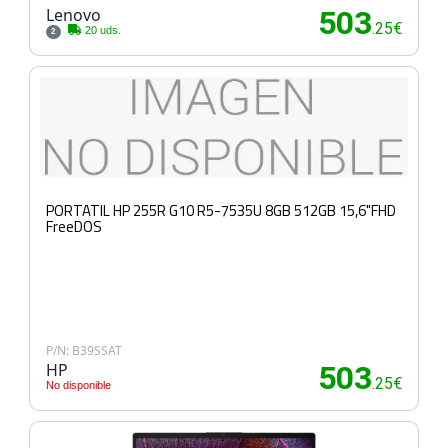
Lenovo
503
.25€
20 uds.
2
PORTATIL HP 255R G10 R5-7535U 8GB 512GB 15,6"FHD
FreeDOS
P/N: B39SSAT
HP
503
.25€
No disponible