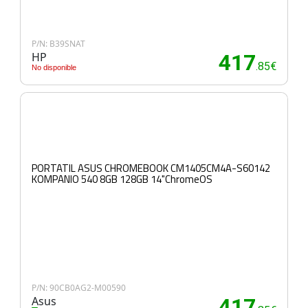
P/N: B39SNAT
HP
417
.85€
No disponible
PORTATIL ASUS CHROMEBOOK CM1405CM4A-S60142
KOMPANIO 540 8GB 128GB 14"ChromeOS
P/N: 90CB0AG2-M00590
Asus
417