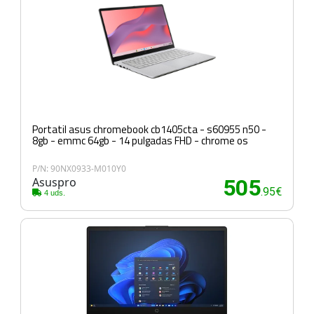
Portatil asus chromebook cb1405cta - s60955 n50 -
8gb - emmc 64gb - 14 pulgadas FHD - chrome os
P/N: 90NX0933-M010Y0
Asuspro
505
.95€
4 uds.