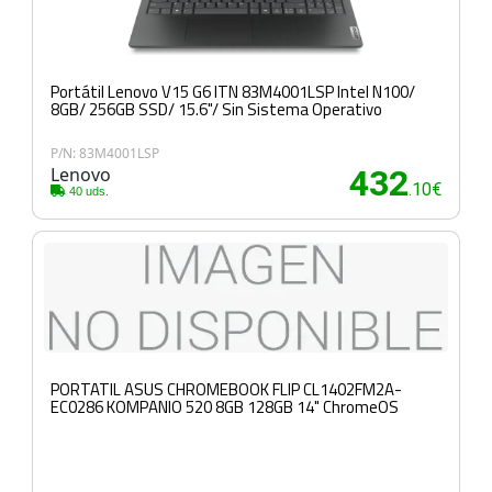
Portátil Lenovo V15 G6 ITN 83M4001LSP Intel N100/
8GB/ 256GB SSD/ 15.6"/ Sin Sistema Operativo
P/N: 83M4001LSP
Lenovo
432
.10€
40 uds.
PORTATIL ASUS CHROMEBOOK FLIP CL1402FM2A-
EC0286 KOMPANIO 520 8GB 128GB 14" ChromeOS