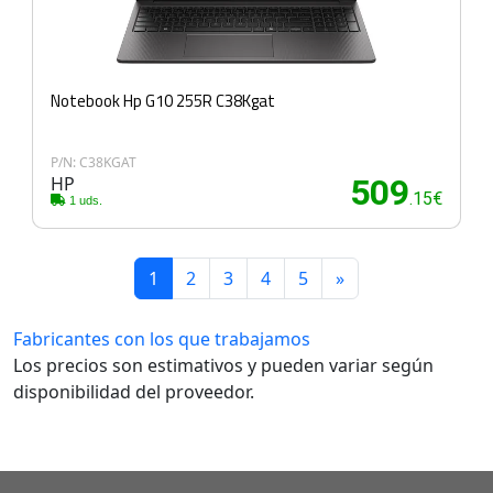
Notebook Hp G10 255R C38Kgat
P/N: C38KGAT
HP
509
.15€
1 uds.
1
2
3
4
5
»
Fabricantes con los que trabajamos
Los precios son estimativos y pueden variar según
disponibilidad del proveedor.