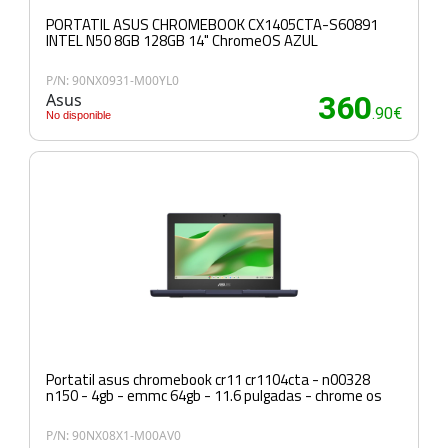
PORTATIL ASUS CHROMEBOOK CX1405CTA-S60891
INTEL N50 8GB 128GB 14" ChromeOS AZUL
P/N: 90NX0931-M00YL0
Asus
360
.90€
No disponible
Portatil asus chromebook cr11 cr1104cta - n00328
n150 - 4gb - emmc 64gb - 11.6 pulgadas - chrome os
P/N: 90NX08X1-M00AV0