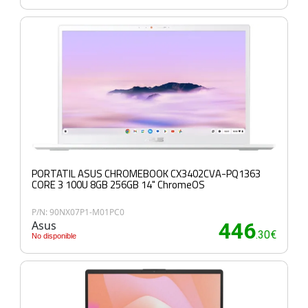
PORTATIL ASUS CHROMEBOOK CX3402CVA-PQ1363
CORE 3 100U 8GB 256GB 14" ChromeOS
P/N: 90NX07P1-M01PC0
Asus
446
.30€
No disponible