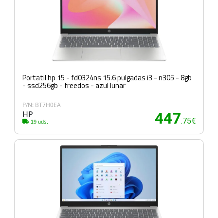
Portatil hp 15 - fd0324ns 15.6 pulgadas i3 - n305 - 8gb
- ssd256gb - freedos - azul lunar
P/N: BT7H0EA
HP
447
.75€
19 uds.