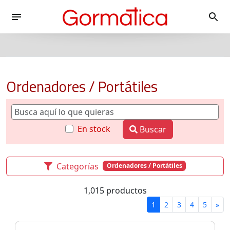
Ordenadores / Portátiles
En stock
Buscar
Categorías
Ordenadores / Portátiles
1,015 productos
1
2
3
4
5
»