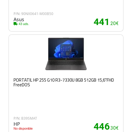
P/N: 90NX0641-M00B50
Asus
441
.20€
43 uds.
PORTATIL HP 255 G10 R3-7330U 8GB 512GB 15,6"FHD
FreeDOS
P/N: B39SMAT
HP
446
.30€
No disponible