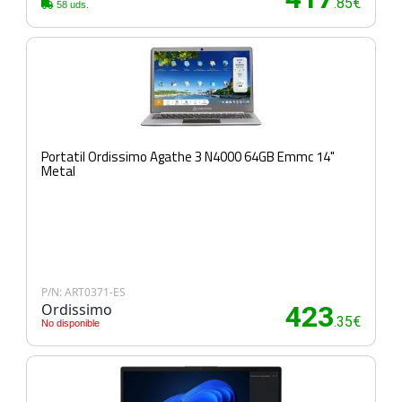
.85€
58 uds.
Portatil Ordissimo Agathe 3 N4000 64GB Emmc 14"
Metal
P/N: ART0371-ES
Ordissimo
423
.35€
No disponible