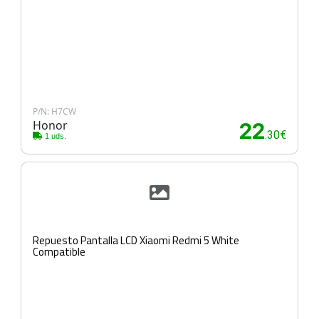
P/N: H7CW
Honor
22
.30€
1 uds.
Repuesto Pantalla LCD Xiaomi Redmi 5 White
Compatible