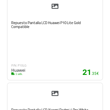
Repuesto Pantalla LCD Huawei P10 Lite Gold
Compatible
P/N: P10LG
Huawei
21
.35€
1 uds.
Repuesto Pantalla LCD Xiaomi Redmi 4 Pro White