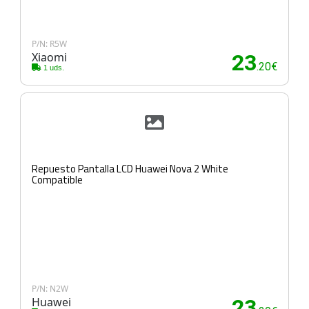
P/N: R5W
Xiaomi
23
.20€
1 uds.
Repuesto Pantalla LCD Huawei Nova 2 White
Compatible
P/N: N2W
Huawei
23