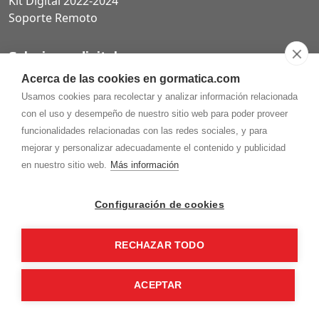
Kit Digital 2022-2024
Soporte Remoto
Soluciones digitales
Acerca de las cookies en gormatica.com
Páginas web
Usamos cookies para recolectar y analizar información relacionada
Tiendas online
con el uso y desempeño de nuestro sitio web para poder proveer
Carta QR restaurantes
funcionalidades relacionadas con las redes sociales, y para
mejorar y personalizar adecuadamente el contenido y publicidad
en nuestro sitio web.
Más información
975.368.262
Configuración de cookies
Aviso Legal
Política de privacidad
Política de
Cookies
RECHAZAR TODO
Gormaz Informática S.L.
C/ Soria, 2 - El Burgo de Osma (Soria)
¡Síguenos en nuestras redes!
ACEPTAR