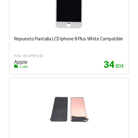
Repuesto Pantalla LCD Iphone 8 Plus White Compatible
P/N: HH-IP8PL/W
Apple
34
.80€
1 uds.