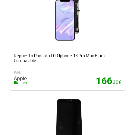
Repuesto Pantalla LCD Iphone 13 Pro Max Black
Compatible
P/N:
Apple
166
.30€
1 uds.