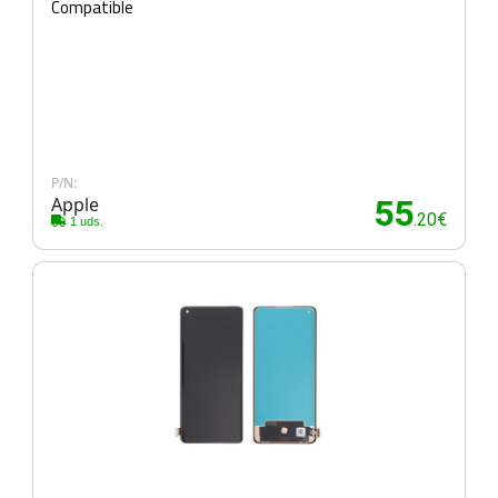
Compatible
P/N:
Apple
55
.20€
1 uds.