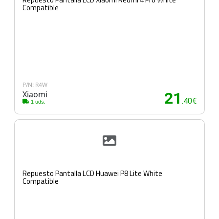
Compatible
P/N: R4W
Xiaomi
21
.40€
1 uds.
Repuesto Pantalla LCD Huawei P8 Lite White
Compatible