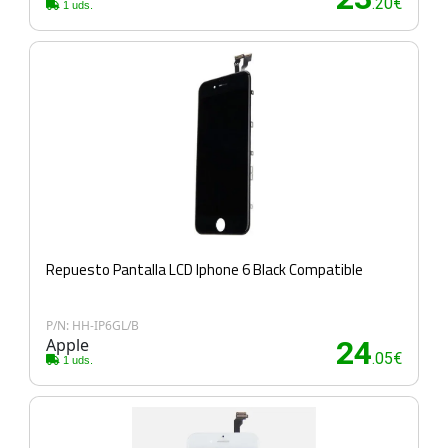
.20€
1 uds.
Repuesto Pantalla LCD Iphone 6 Black Compatible
P/N: HH-IP6GL/B
Apple
24
.05€
1 uds.