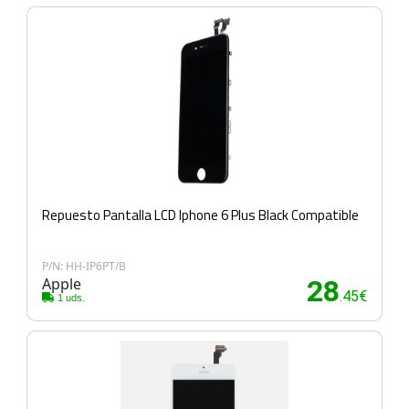
Repuesto Pantalla LCD Iphone 6 Plus Black Compatible
P/N: HH-IP6PT/B
Apple
28
.45€
1 uds.