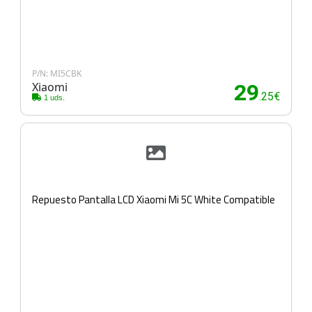
P/N: MI5CBK
Xiaomi
29
.25€
1 uds.
Repuesto Pantalla LCD Xiaomi Mi 5C White Compatible