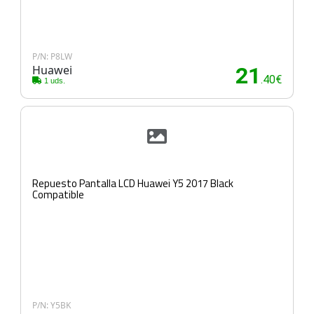
P/N: P8LW
Huawei
21
.40€
1 uds.
Repuesto Pantalla LCD Huawei Y5 2017 Black
Compatible
P/N: Y5BK