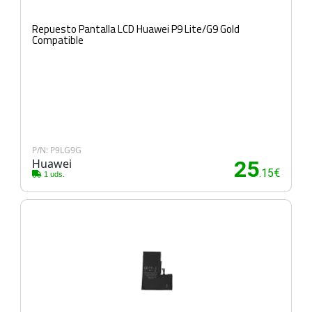
Repuesto Pantalla LCD Huawei P9 Lite/G9 Gold
Compatible
P/N: P9LG9G
Huawei
25
.15€
1 uds.