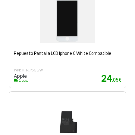
Repuesto Pantalla LCD Iphone 6 White Compatible
P/N: HH-IP6GL/W
Apple
24
.05€
1 uds.