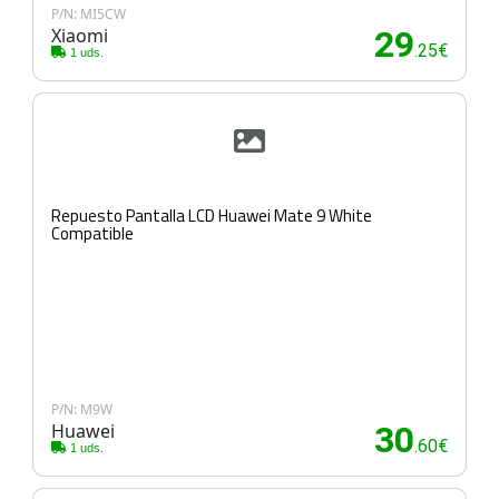
P/N: MI5CW
Xiaomi
29
.25€
1 uds.
Repuesto Pantalla LCD Huawei Mate 9 White
Compatible
P/N: M9W
Huawei
30
.60€
1 uds.