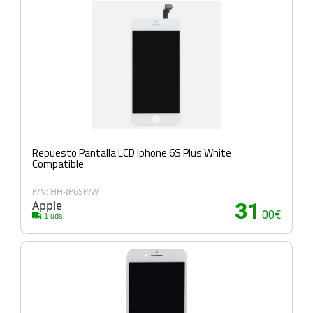
Repuesto Pantalla LCD Iphone 6S Plus White
Compatible
P/N: HH-IP6SP/W
Apple
31
.00€
1 uds.