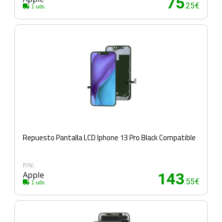
75
.25€
1 uds.
Repuesto Pantalla LCD Iphone 13 Pro Black Compatible
P/N:
Apple
143
.55€
1 uds.