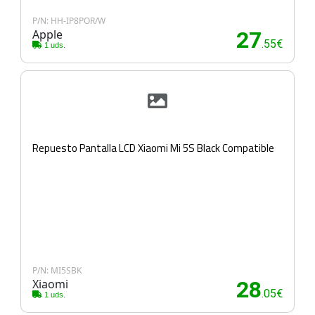
P/N: HH-IP8POR/W
Apple
27
.55€
1 uds.
Repuesto Pantalla LCD Xiaomi Mi 5S Black Compatible
P/N: MI5SBK
Xiaomi
28
.05€
1 uds.