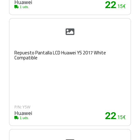
Huawei
22
.15€
1 uds.
Repuesto Pantalla LCD Huawei Y5 2017 White
Compatible
P/N: Y5W
Huawei
22
.15€
1 uds.