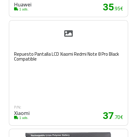
Huawei
35
.95€
1 uds.
Repuesto Pantalla LCD Xiaomi Redmi Note 8 Pro Black
Compatible
P/N:
Xiaomi
37
.70€
1 uds.