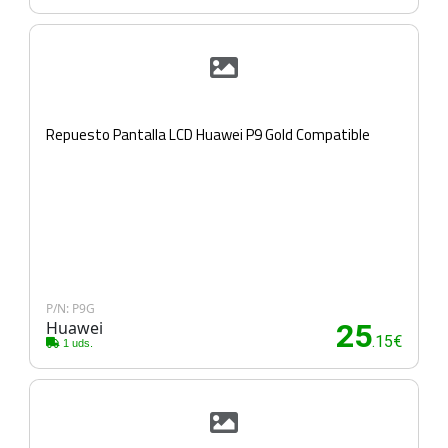
Repuesto Pantalla LCD Huawei P9 Gold Compatible
P/N: P9G
Huawei
25
.15€
1 uds.