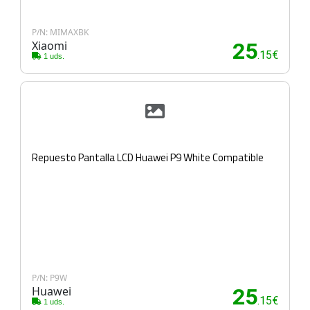
P/N: MIMAXBK
Xiaomi
25
.15€
1 uds.
Repuesto Pantalla LCD Huawei P9 White Compatible
P/N: P9W
Huawei
25
.15€
1 uds.