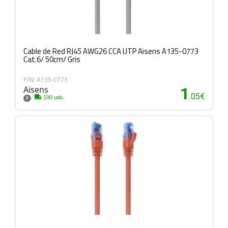
Cable de Red RJ45 AWG26 CCA UTP Aisens A135-0773
Cat.6/ 50cm/ Gris
P/N: A135-0773
Aisens
1
.05€
190 uds.
2