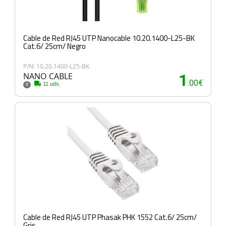
Cable de Red RJ45 UTP Nanocable 10.20.1400-L25-BK
Cat.6/ 25cm/ Negro
P/N: 10.20.1400-L25-BK
NANO CABLE
1
.00€
11 uds.
3
Cable de Red RJ45 UTP Phasak PHK 1552 Cat.6/ 25cm/
Gris