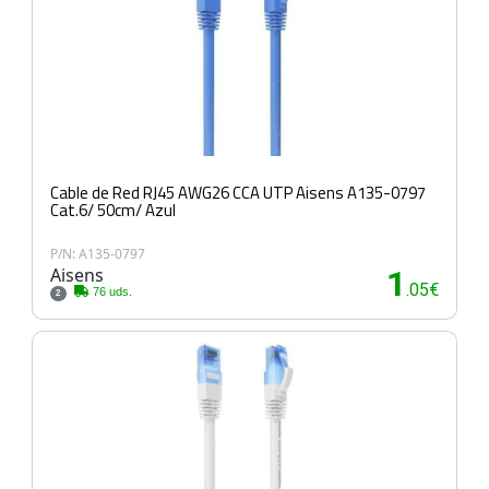
Cable de Red RJ45 AWG26 CCA UTP Aisens A135-0797
Cat.6/ 50cm/ Azul
P/N: A135-0797
Aisens
1
.05€
76 uds.
2