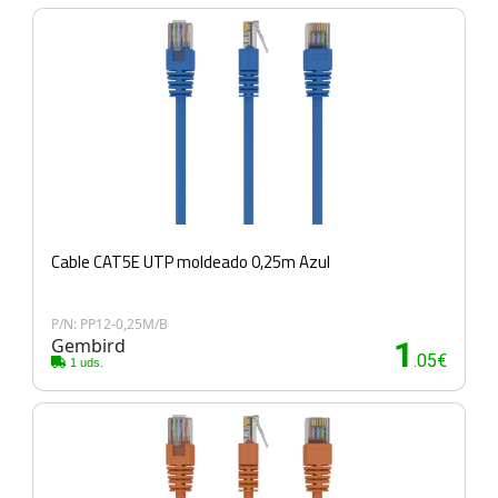
Cable CAT5E UTP moldeado 0,25m Azul
P/N: PP12-0,25M/B
Gembird
1
.05€
1 uds.