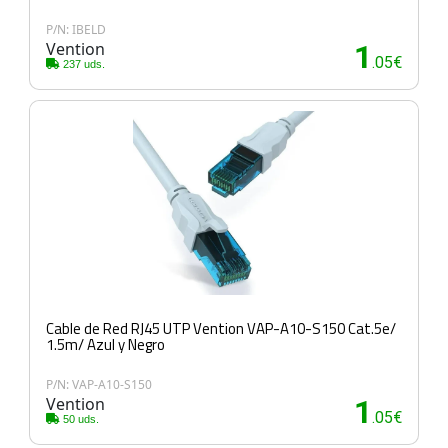
P/N: IBELD
Vention
1
.05€
237 uds.
Cable de Red RJ45 UTP Vention VAP-A10-S150 Cat.5e/
1.5m/ Azul y Negro
P/N: VAP-A10-S150
Vention
1
.05€
50 uds.