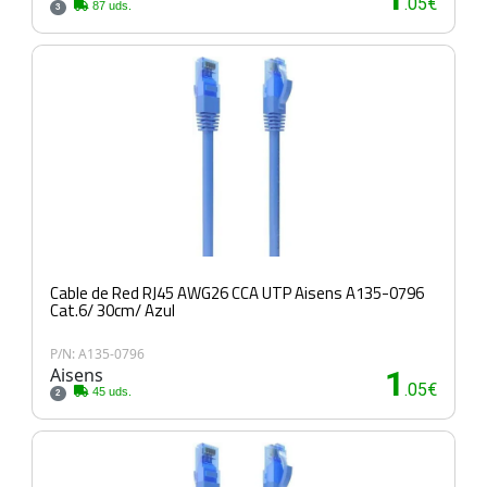
.05€
87 uds.
3
Cable de Red RJ45 AWG26 CCA UTP Aisens A135-0796
Cat.6/ 30cm/ Azul
P/N: A135-0796
Aisens
1
.05€
45 uds.
2