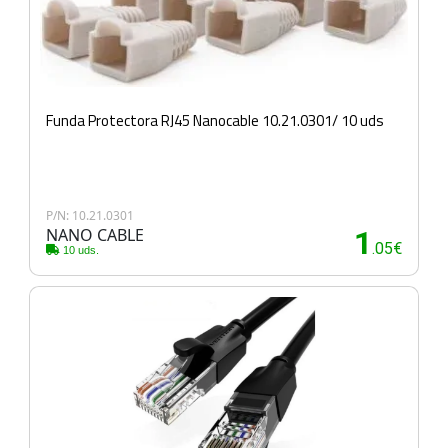
Funda Protectora RJ45 Nanocable 10.21.0301/ 10 uds
P/N: 10.21.0301
NANO CABLE
1
.05€
10 uds.