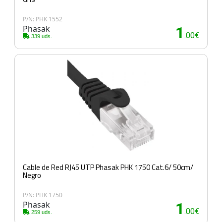
P/N: PHK 1552
Phasak
1
.00€
339 uds.
Cable de Red RJ45 UTP Phasak PHK 1750 Cat.6/ 50cm/
Negro
P/N: PHK 1750
Phasak
1
.00€
259 uds.