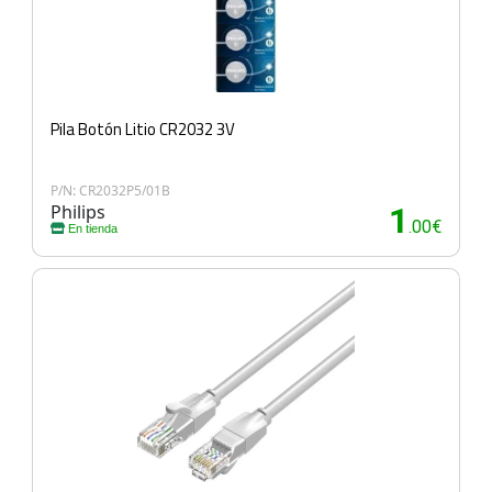
Pila Botón Litio CR2032 3V
P/N: CR2032P5/01B
Philips
1
.00€
En tienda