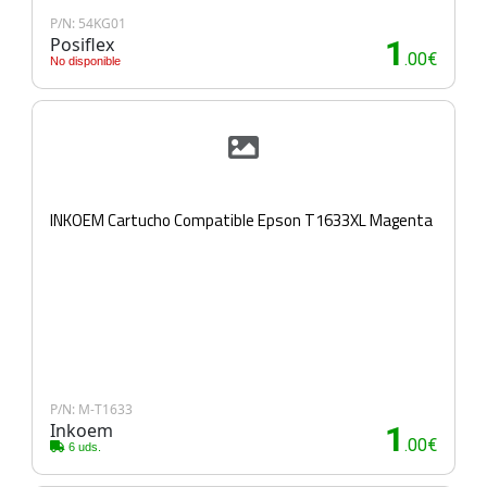
P/N: 54KG01
Posiflex
1
.00€
No disponible
INKOEM Cartucho Compatible Epson T1633XL Magenta
P/N: M-T1633
Inkoem
1
.00€
6 uds.