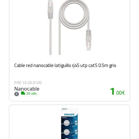
Cable red nanocable latiguillo rj45 utp cat5 0.5m gris
P/N: 10.20.0100
Nanocable
1
.00€
10 uds.
2