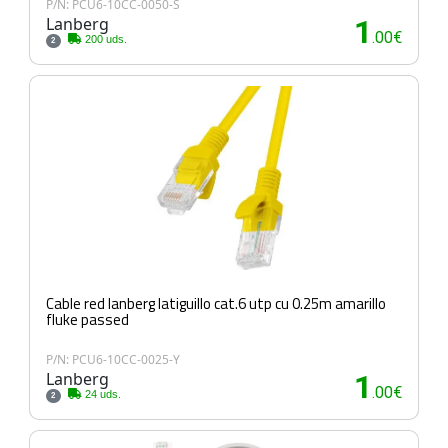
P/N: PCU6-10CC-0050-S
Lanberg
1
.00€
200 uds.
2
Cable red lanberg latiguillo cat.6 utp cu 0.25m amarillo
fluke passed
P/N: PCU6-10CC-0025-Y
Lanberg
1
.00€
24 uds.
2