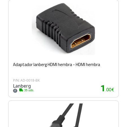
Adaptador lanberg HDMI hembra - HDMI hembra
P/N: AD-0018-BK
Lanberg
1
.00€
35 uds.
2