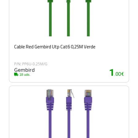
Cable Red Gembird Utp Cat6 0,25M Verde
P/N: PP6U-0.25M/G
Gembird
1
.00€
18 uds.