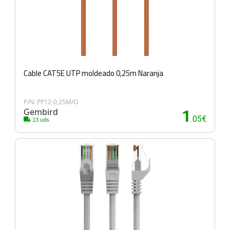
Cable CAT5E UTP moldeado 0,25m Naranja
P/N: PP12-0,25M/O
Gembird
1
.05€
13 uds.