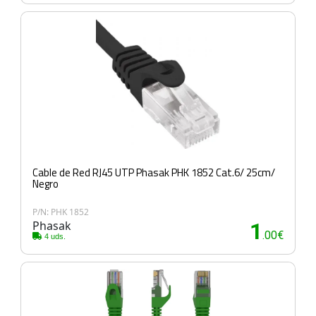
Cable de Red RJ45 UTP Phasak PHK 1852 Cat.6/ 25cm/
Negro
P/N: PHK 1852
Phasak
1
.00€
4 uds.