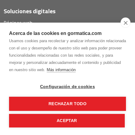
Soluciones digitales
Páginas web
Tiendas online
Acerca de las cookies en gormatica.com
Carta QR restaurantes
Usamos cookies para recolectar y analizar información relacionada
con el uso y desempeño de nuestro sitio web para poder proveer
funcionalidades relacionadas con las redes sociales, y para
mejorar y personalizar adecuadamente el contenido y publicidad
975.368.262
en nuestro sitio web.
Más información
Aviso Legal
Política de privacidad
Política de
Cookies
Configuración de cookies
Gormaz Informática S.L.
C/ Soria, 2 - El Burgo de Osma (Soria)
RECHAZAR TODO
¡Síguenos en nuestras redes!
ACEPTAR