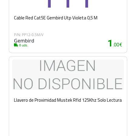
Cable Red Cat5E Gembird Utp Violeta 0,5 M
P/N: PP12-0.5M/V
Gembird
1
.00€
8 uds.
Llavero de Proximidad Mustek Rfid 125Khz Solo Lectura