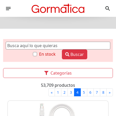
En stock
Buscar
Categorías
53,709 productos
«
1
2
3
4
5
6
7
8
»