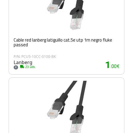
Cable red lanberg latiguillo cat.5e utp 1m negro fluke
passed
P/N: PCU5-10CC-0100-BK
Lanberg
1
.00€
23 uds.
2