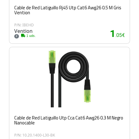
Cable de Red Latiguillo Rj45 Utp Cat6 Awg26 0.5 M Gris
Vention
P/N: IBEHD
Vention
1
.05€
1 uds.
2
Cable de Red Latiguillo Utp Cca Cat6 Awg26 0.3 M Negro
Nanocable
P/N: 10.20.1400-L30-BK