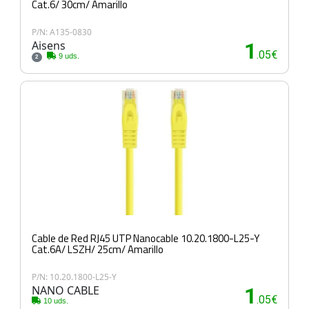
Cat.6/ 30cm/ Amarillo
P/N: A135-0830
Aisens
1
.05€
9 uds.
2
Cable de Red RJ45 UTP Nanocable 10.20.1800-L25-Y
Cat.6A/ LSZH/ 25cm/ Amarillo
P/N: 10.20.1800-L25-Y
NANO CABLE
1
.05€
10 uds.