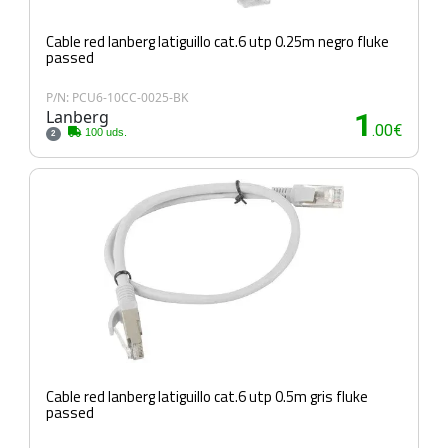
Cable red lanberg latiguillo cat.6 utp 0.25m negro fluke
passed
P/N: PCU6-10CC-0025-BK
Lanberg
1
.00€
100 uds.
2
Cable red lanberg latiguillo cat.6 utp 0.5m gris fluke
passed