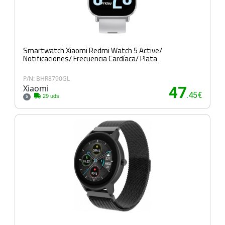
Smartwatch Xiaomi Redmi Watch 5 Active/
Notificaciones/ Frecuencia Cardíaca/ Plata
P/N: BHR8790GL
Xiaomi
47
.45€
29 uds.
5