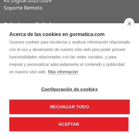
Kit Digital 2022-2024
Soporte Remoto
Soluciones digitales
Acerca de las cookies en gormatica.com
Páginas web
Usamos cookies para recolectar y analizar información relacionada
Tiendas online
con el uso y desempeño de nuestro sitio web para poder proveer
Carta QR restaurantes
funcionalidades relacionadas con las redes sociales, y para
mejorar y personalizar adecuadamente el contenido y publicidad
en nuestro sitio web.
Más información
975.368.262
Configuración de cookies
Aviso Legal
Política de privacidad
Política de
Cookies
RECHAZAR TODO
Gormaz Informática S.L.
C/ Soria, 2 - El Burgo de Osma (Soria)
¡Síguenos en nuestras redes!
ACEPTAR