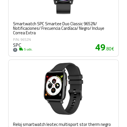
Smartwatch SPC Smartee Duo Classic 9652N/
Notificaciones/ Frecuencia Cardíaca/ Negro/ Incluye
Correa Extra
P/N: 9652N
SPC
49
.80€
5 uds.
3
Reloj smartwatch leotec multisport stor therm negro