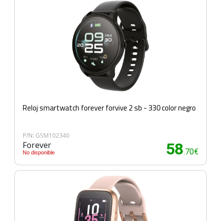
Reloj smartwatch forever forvive 2 sb - 330 color negro
P/N: GSM102340
Forever
58
.70€
No disponible