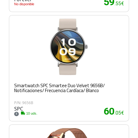
59
.55€
No disponible
Smartwatch SPC Smartee Duo Velvet 9656B/
Notificaciones/ Frecuencia Cardíaca/ Blanco
P/N: 9656B
SPC
60
.05€
10 uds.
3