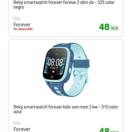
Reloj smartwatch forever forvive 2 slim sb - 325 color
negro
P/N:
Forever
48
.90€
No disponible
Reloj smartwatch forever kids see mee 2 kw - 310 color
azul
P/N:
Forever
48