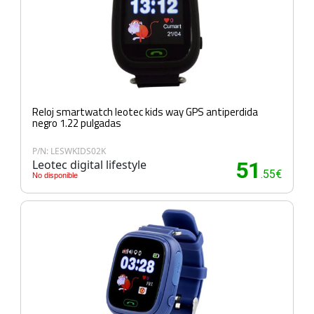
Reloj smartwatch leotec kids way GPS antiperdida
negro 1.22 pulgadas
P/N: LESWKIDS02K
Leotec digital lifestyle
51
.55€
No disponible