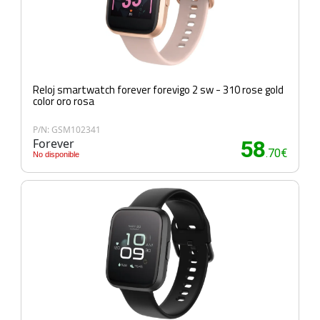
Reloj smartwatch forever forevigo 2 sw - 310 rose gold
color oro rosa
P/N: GSM102341
Forever
58
.70€
No disponible