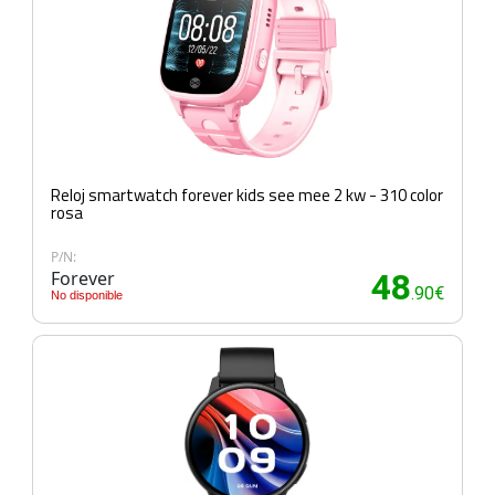
Reloj smartwatch forever kids see mee 2 kw - 310 color
rosa
P/N:
Forever
48
.90€
No disponible