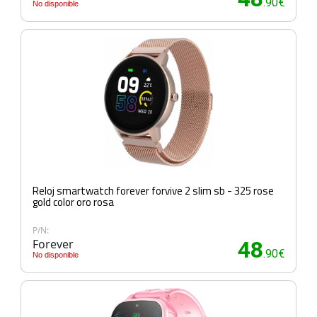
.90€
No disponible
Reloj smartwatch forever forvive 2 slim sb - 325 rose
gold color oro rosa
P/N:
Forever
48
.90€
No disponible