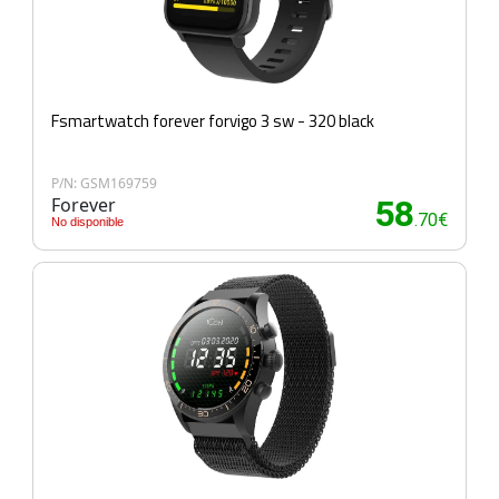
Fsmartwatch forever forvigo 3 sw - 320 black
P/N: GSM169759
Forever
58
.70€
No disponible