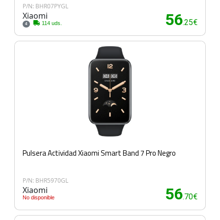
P/N: BHR07PYGL
Xiaomi
56
.25€
114 uds.
4
Pulsera Actividad Xiaomi Smart Band 7 Pro Negro
P/N: BHR5970GL
Xiaomi
56
.70€
No disponible