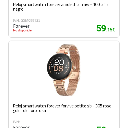
Reloj smartwatch forever amoled icon aw - 100 color
negro
P/N: GSM099125
Forever
59
.15€
No disponible
Reloj smartwatch forever forvive petite sb - 305 rose
gold color oro rosa
P/N:
Forever