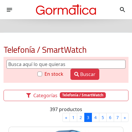
Telefonía / SmartWatch
En stock
Buscar
Categorías
Telefonía / SmartWatch
397 productos
«
1
2
3
4
5
6
7
»