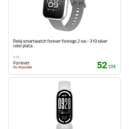
Reloj smartwatch forever forevigo 2 sw - 310 silver
color plata
P/N:
Forever
52
.10€
No disponible