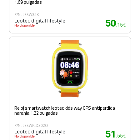
1.69 pulgadas
P/N: LESW35K
Leotec digital lifestyle
50
.15€
No disponible
Reloj smartwatch leotec kids way GPS antiperdida
naranja 1.22 pulgadas
P/N: LESWKIDS02O
Leotec digital lifestyle
51
.55€
No disponible