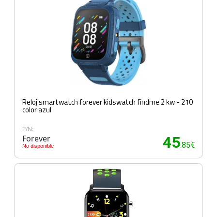
Reloj smartwatch forever kidswatch findme 2 kw - 210
color azul
P/N:
Forever
45
.85€
No disponible