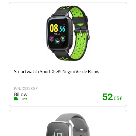
Smartwatch Sport Xs35 Negro/Verde Billow
P/N: XS35BGP
Billow
52
.05€
1 uds.