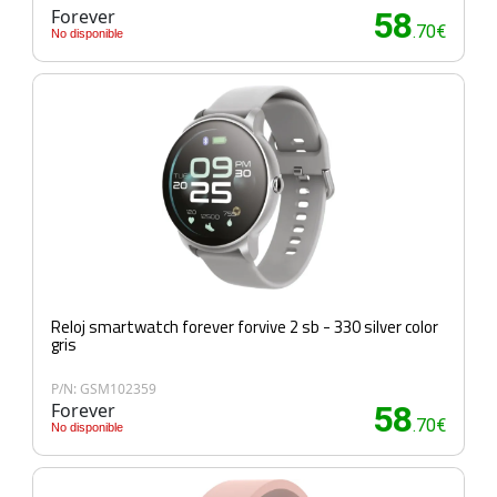
Forever
58
.70€
No disponible
Reloj smartwatch forever forvive 2 sb - 330 silver color
gris
P/N: GSM102359
Forever
58
.70€
No disponible