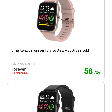
Smartwatch forever forvigo 3 sw - 320 rose gold
P/N: GSM169758
Forever
58
.70€
No disponible