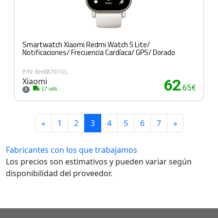
Smartwatch Xiaomi Redmi Watch 5 Lite/
Notificaciones/ Frecuencia Cardíaca/ GPS/ Dorado
P/N: BHR8791GL
Xiaomi
62
.65€
17 uds.
2
«
1
2
3
4
5
6
7
»
Fabricantes con los que trabajamos
Los precios son estimativos y pueden variar según
disponibilidad del proveedor.