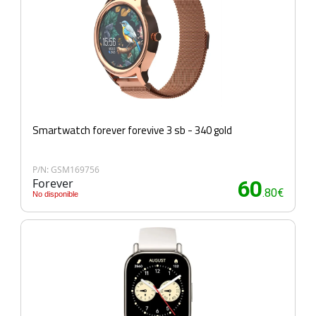
Smartwatch forever forevive 3 sb - 340 gold
P/N: GSM169756
Forever
60
.80€
No disponible