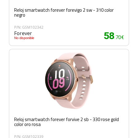
Reloj smartwatch forever forevigo 2 sw - 310 color
negro
P/N: GSM102342
Forever
58
.70€
No disponible
Reloj smartwatch forever forvive 2 sb - 330 rose gold
color oro rosa
P/N: GSM102339