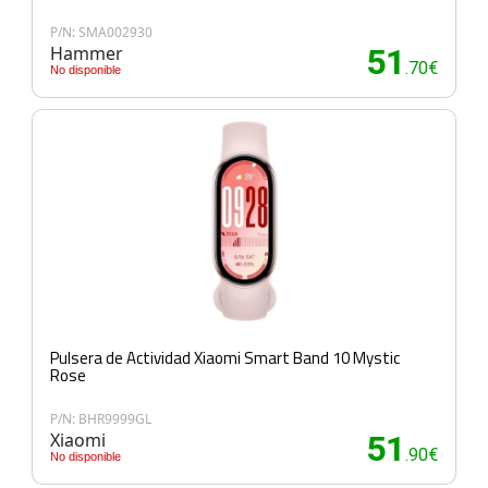
P/N: SMA002930
Hammer
51
.70€
No disponible
Pulsera de Actividad Xiaomi Smart Band 10 Mystic
Rose
P/N: BHR9999GL
Xiaomi
51
.90€
No disponible