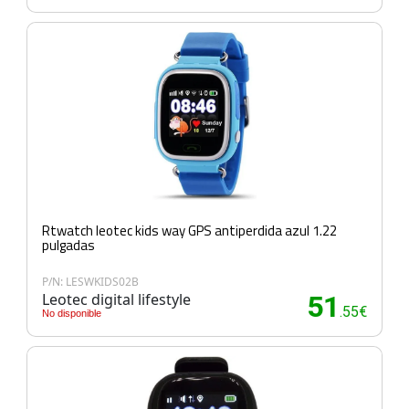
Rtwatch leotec kids way GPS antiperdida azul 1.22
pulgadas
P/N: LESWKIDS02B
Leotec digital lifestyle
51
.55€
No disponible