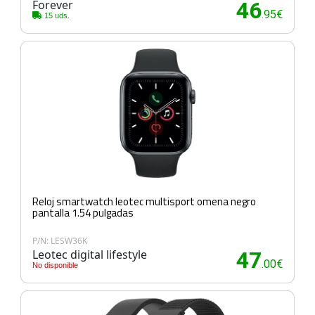
Forever
46
.95€
15 uds.
Reloj smartwatch leotec multisport omena negro
pantalla 1.54 pulgadas
P/N: LESW36K
Leotec digital lifestyle
47
.00€
No disponible