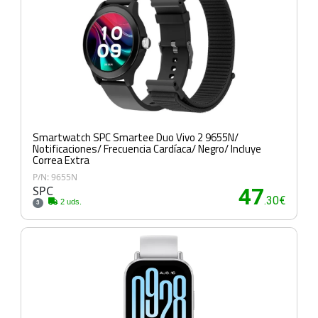
Smartwatch SPC Smartee Duo Vivo 2 9655N/
Notificaciones/ Frecuencia Cardíaca/ Negro/ Incluye
Correa Extra
P/N: 9655N
SPC
47
.30€
2 uds.
3