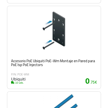
Accesorio PoE Ubiquiti PoE-Wm Montaje en Pared para
PoE Isp PoE Injectors
P/N: POE-WM
Ubiquiti
0
.75€
10 uds.