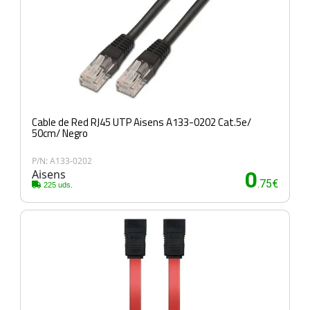
Cable de Red RJ45 UTP Aisens A133-0202 Cat.5e/
50cm/ Negro
P/N: A133-0202
Aisens
0
.75€
225 uds.