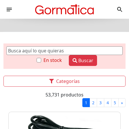
En stock
Buscar
Categorías
53,731 productos
1
2
3
4
5
»