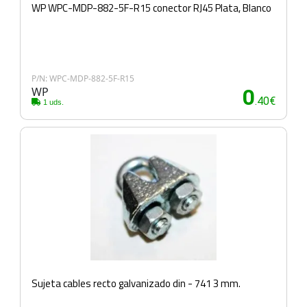
WP WPC-MDP-882-5F-R15 conector RJ45 Plata, Blanco
P/N: WPC-MDP-882-5F-R15
WP
0
.40€
1 uds.
Sujeta cables recto galvanizado din - 741 3 mm.