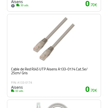
Aisens
0
.70€
30 uds.
2
Cable de Red RJ45 UTP Aisens A133-0174 Cat.5e/
25cm/ Gris
P/N: A133-0174
Aisens
0
.70€
32 uds.