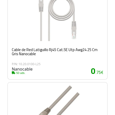
Cable de Red Latiguillo Rj45 Cat.5E Utp Awg24 25 Cm
Gris Nanocable
P/N: 10.20.0100-L25
Nanocable
0
.75€
50 uds.