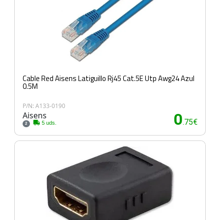
Cable Red Aisens Latiguillo Rj45 Cat.5E Utp Awg24 Azul
0.5M
P/N: A133-0190
Aisens
0
.75€
5 uds.
2