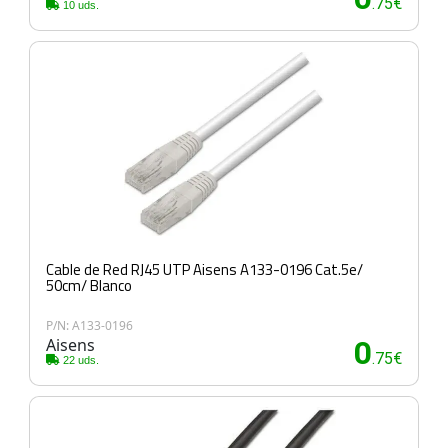
.75€
10 uds.
Cable de Red RJ45 UTP Aisens A133-0196 Cat.5e/
50cm/ Blanco
P/N: A133-0196
Aisens
0
.75€
22 uds.