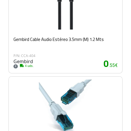
Gembird Cable Audio Estéreo 3.5mm (M) 1.2 Mts
P/N: CCA-404
Gembird
0
.55€
4 uds.
2