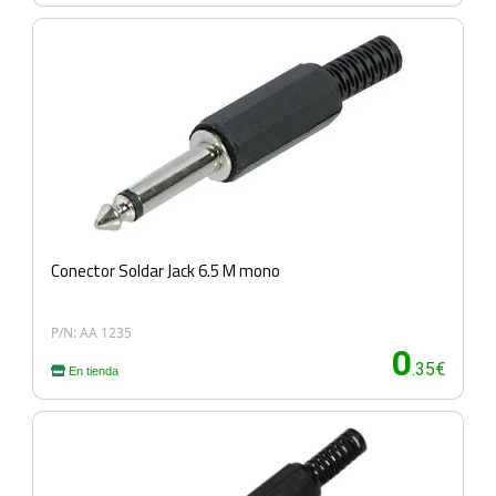
Conector Soldar Jack 6.5 M mono
P/N: AA 1235
0
.35€
En tienda