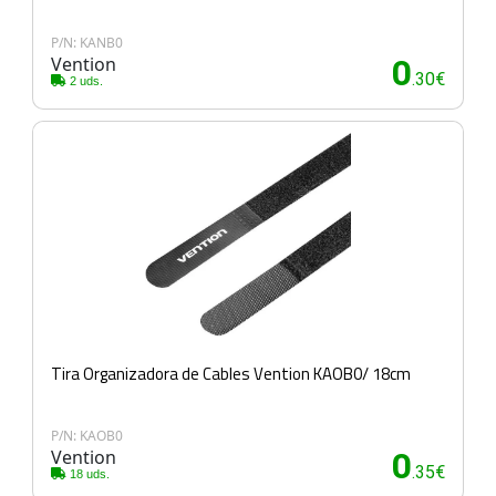
P/N: KANB0
Vention
0
.30€
2 uds.
Tira Organizadora de Cables Vention KAOB0/ 18cm
P/N: KAOB0
Vention
0
.35€
18 uds.