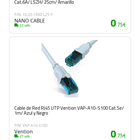
Cat.6A/ LSZH/ 25cm/ Amarillo
P/N: 10.20.1900-L25-Y
NANO CABLE
0
.75€
12 uds.
Cable de Red RJ45 UTP Vention VAP-A10-S100 Cat.5e/
1m/ Azul y Negro
P/N: VAP-A10-S100
Vention
0
.75€
27 uds.