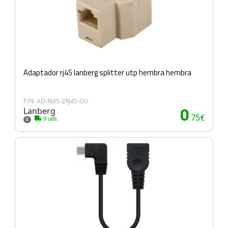
Adaptador rj45 lanberg splitter utp hembra hembra
P/N: AD-RJ45-2RJ45-OU
Lanberg
0
.75€
9 uds.
2