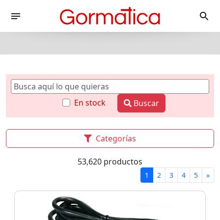
En stock
Buscar
Categorías
53,620 productos
1
2
3
4
5
»