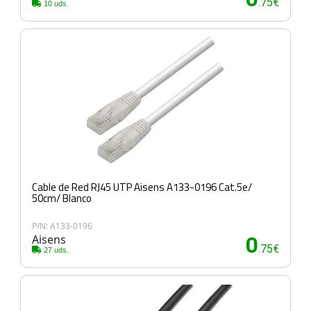
.75€
10 uds.
Cable de Red RJ45 UTP Aisens A133-0196 Cat.5e/
50cm/ Blanco
P/N: A133-0196
Aisens
0
.75€
27 uds.