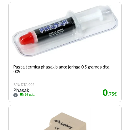
Pasta termica phasak blanco jeringa 0.5 gramos dta
005
P/N: DTA 005
Phasak
0
.75€
16 uds.
2