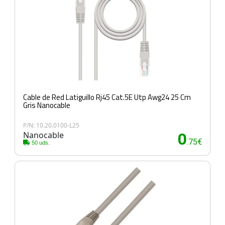
Cable de Red Latiguillo Rj45 Cat.5E Utp Awg24 25 Cm
Gris Nanocable
P/N: 10.20.0100-L25
Nanocable
0
.75€
50 uds.