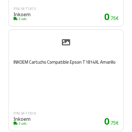
P/N: M-T1813
Inkoem
0
.75€
2 uds.
INKOEM Cartucho Compatible Epson T1814XL Amarillo
P/N: M-T1814
Inkoem
0
.75€
2 uds.