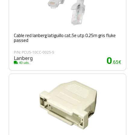
Cable red lanberg latiguillo cat.5e utp 0.25m gris fluke
passed
P/N: PCU5-10CC-0025-S
Lanberg
0
.65€
40 uds.