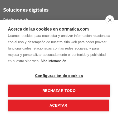
Soluciones digitales
Páginas web
Tiendas online
Acerca de las cookies en gormatica.com
Carta QR restaurantes
Usamos cookies para recolectar y analizar información relacionada
con el uso y desempeño de nuestro sitio web para poder proveer
funcionalidades relacionadas con las redes sociales, y para
mejorar y personalizar adecuadamente el contenido y publicidad
975.368.262
en nuestro sitio web.
Más información
Aviso Legal
Política de privacidad
Política de
Cookies
Configuración de cookies
Gormaz Informática S.L.
C/ Soria, 2 - El Burgo de Osma (Soria)
RECHAZAR TODO
¡Síguenos en nuestras redes!
ACEPTAR