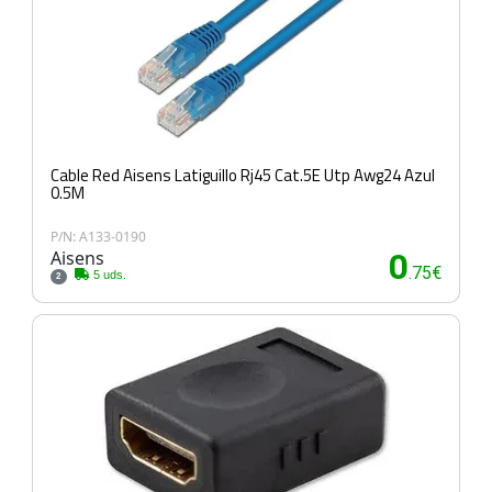
Cable Red Aisens Latiguillo Rj45 Cat.5E Utp Awg24 Azul
0.5M
P/N: A133-0190
Aisens
0
.75€
5 uds.
2