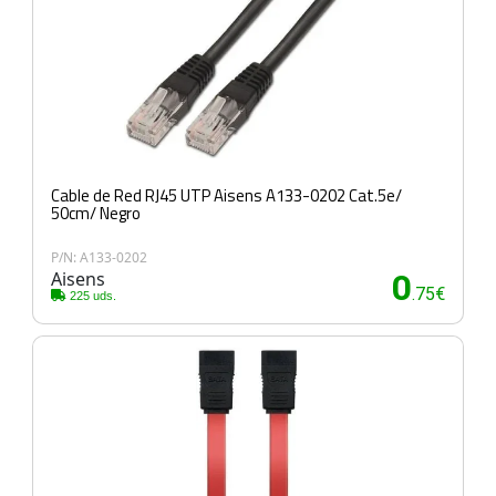
Cable de Red RJ45 UTP Aisens A133-0202 Cat.5e/
50cm/ Negro
P/N: A133-0202
Aisens
0
.75€
225 uds.