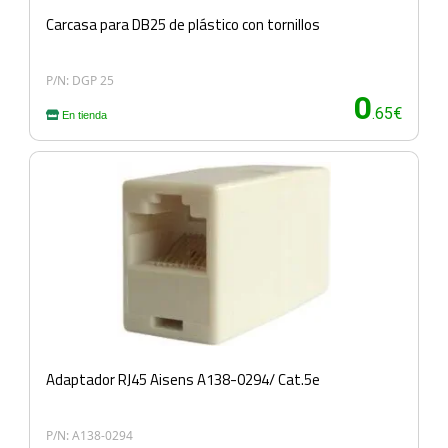
Carcasa para DB25 de plástico con tornillos
P/N: DGP 25
0
.65€
En tienda
Adaptador RJ45 Aisens A138-0294/ Cat.5e
P/N: A138-0294