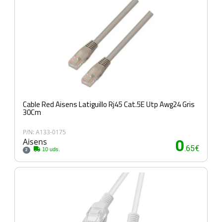
Cable Red Aisens Latiguillo Rj45 Cat.5E Utp Awg24 Gris
30Cm
P/N: A133-0175
Aisens
0
.65€
10 uds.
2