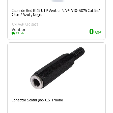
Cable de Red RJ45 UTP Vention VAP-A10-S075 Cat.5e/
75cm/ Azul y Negro
P/N: VAP-A10-S075
Vention
0
.60€
23 uds.
Conector Soldar Jack 6.5 H mono