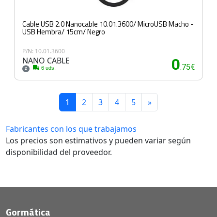
Cable USB 2.0 Nanocable 10.01.3600/ MicroUSB Macho -
USB Hembra/ 15cm/ Negro
P/N: 10.01.3600
NANO CABLE
0
.75€
6 uds.
2
1
2
3
4
5
»
Fabricantes con los que trabajamos
Los precios son estimativos y pueden variar según
disponibilidad del proveedor.
Gormática