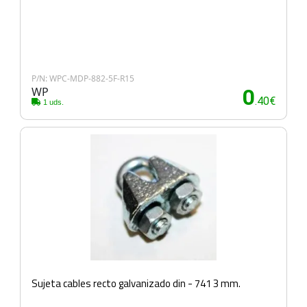
P/N: WPC-MDP-882-5F-R15
WP
0
.40€
1 uds.
Sujeta cables recto galvanizado din - 741 3 mm.