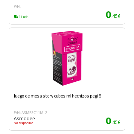
P/N:
0
.45€
11 uds.
Juego de mesa story cubes ml hechizos pegi 8
P/N: ASMRSC11ML2
Asmodee
0
.45€
No disponible