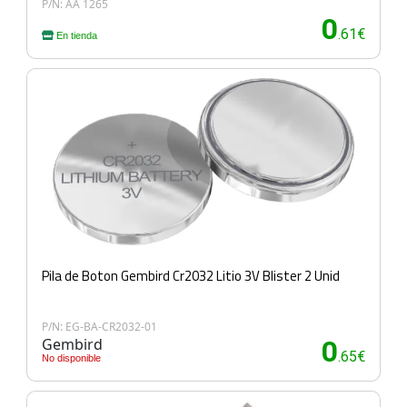
P/N: AA 1265
0
.61€
En tienda
Pila de Boton Gembird Cr2032 Litio 3V Blister 2 Unid
P/N: EG-BA-CR2032-01
Gembird
0
.65€
No disponible