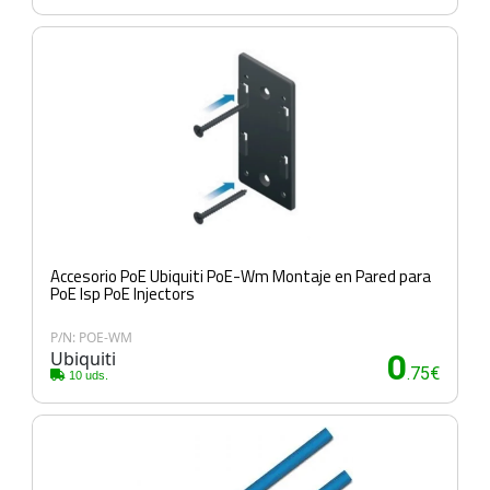
Accesorio PoE Ubiquiti PoE-Wm Montaje en Pared para
PoE Isp PoE Injectors
P/N: POE-WM
Ubiquiti
0
.75€
10 uds.