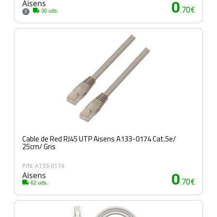
Aisens
0
.70€
30 uds.
2
Cable de Red RJ45 UTP Aisens A133-0174 Cat.5e/
25cm/ Gris
P/N: A133-0174
Aisens
0
.70€
62 uds.