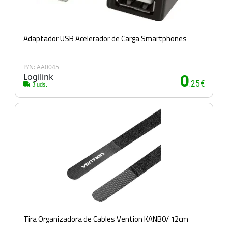
Adaptador USB Acelerador de Carga Smartphones
P/N: AA0045
Logilink
0
.25€
3 uds.
Tira Organizadora de Cables Vention KANB0/ 12cm