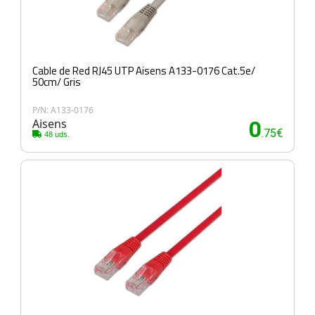
Cable de Red RJ45 UTP Aisens A133-0176 Cat.5e/
50cm/ Gris
P/N: A133-0176
Aisens
0
.75€
48 uds.