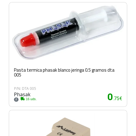
Pasta termica phasak blanco jeringa 0.5 gramos dta
005
P/N: DTA 005
Phasak
0
.75€
16 uds.
2