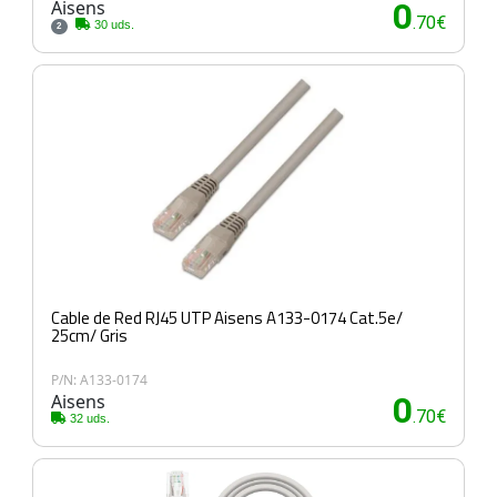
Aisens
0
.70€
30 uds.
2
Cable de Red RJ45 UTP Aisens A133-0174 Cat.5e/
25cm/ Gris
P/N: A133-0174
Aisens
0
.70€
32 uds.