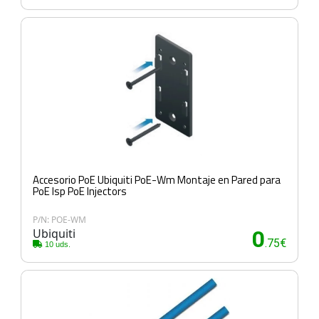
Accesorio PoE Ubiquiti PoE-Wm Montaje en Pared para
PoE Isp PoE Injectors
P/N: POE-WM
Ubiquiti
0
.75€
10 uds.