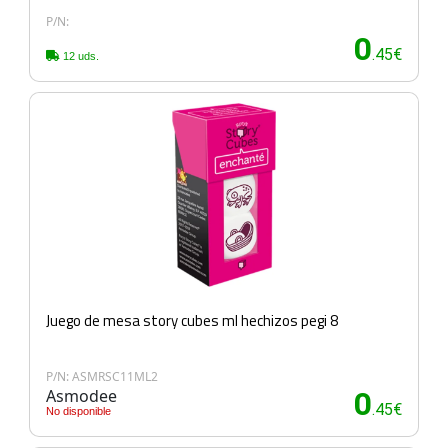
P/N:
0
.45€
12 uds.
Juego de mesa story cubes ml hechizos pegi 8
P/N: ASMRSC11ML2
Asmodee
0
.45€
No disponible