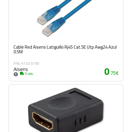
Cable Red Aisens Latiguillo Rj45 Cat.5E Utp Awg24 Azul
0.5M
P/N: A133-0190
Aisens
0
.75€
5 uds.
2