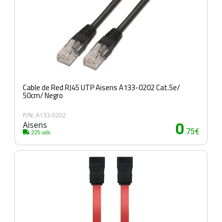
Cable de Red RJ45 UTP Aisens A133-0202 Cat.5e/
50cm/ Negro
P/N: A133-0202
Aisens
0
.75€
225 uds.