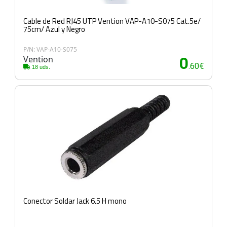
Cable de Red RJ45 UTP Vention VAP-A10-S075 Cat.5e/
75cm/ Azul y Negro
P/N: VAP-A10-S075
Vention
0
.60€
18 uds.
Conector Soldar Jack 6.5 H mono