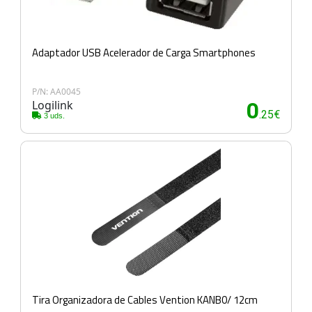
Adaptador USB Acelerador de Carga Smartphones
P/N: AA0045
Logilink
0
.25€
3 uds.
Tira Organizadora de Cables Vention KANB0/ 12cm