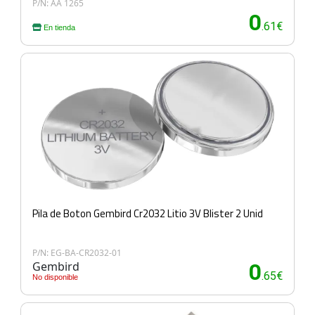
P/N: AA 1265
0
.61€
En tienda
Pila de Boton Gembird Cr2032 Litio 3V Blister 2 Unid
P/N: EG-BA-CR2032-01
Gembird
0
.65€
No disponible