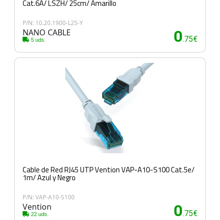
Cat.6A/ LSZH/ 25cm/ Amarillo
P/N: 10.20.1900-L25-Y
NANO CABLE
0
.75€
5 uds.
Cable de Red RJ45 UTP Vention VAP-A10-S100 Cat.5e/
1m/ Azul y Negro
P/N: VAP-A10-S100
Vention
0
.75€
22 uds.