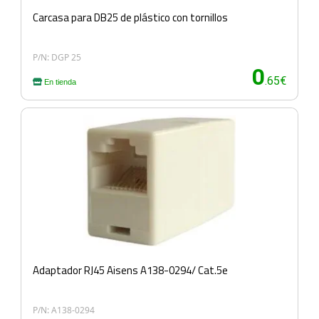
Carcasa para DB25 de plástico con tornillos
P/N: DGP 25
0
.65€
En tienda
Adaptador RJ45 Aisens A138-0294/ Cat.5e
P/N: A138-0294