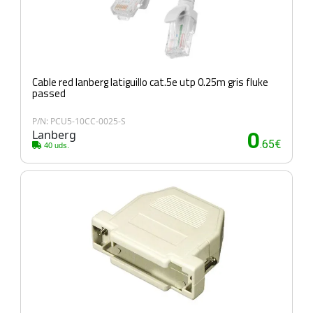
Cable red lanberg latiguillo cat.5e utp 0.25m gris fluke
passed
P/N: PCU5-10CC-0025-S
Lanberg
0
.65€
40 uds.