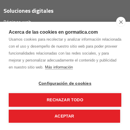
Soluciones digitales
Páginas web
Tiendas online
Acerca de las cookies en gormatica.com
Carta QR restaurantes
Usamos cookies para recolectar y analizar información relacionada
con el uso y desempeño de nuestro sitio web para poder proveer
funcionalidades relacionadas con las redes sociales, y para
mejorar y personalizar adecuadamente el contenido y publicidad
975.368.262
en nuestro sitio web.
Más información
Aviso Legal
Política de privacidad
Política de
Cookies
Configuración de cookies
Gormaz Informática S.L.
C/ Soria, 2 - El Burgo de Osma (Soria)
RECHAZAR TODO
¡Síguenos en nuestras redes!
ACEPTAR