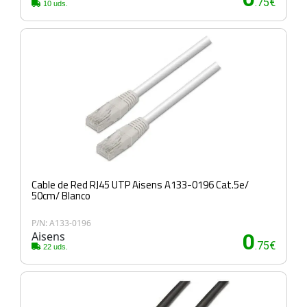
.75€
10 uds.
Cable de Red RJ45 UTP Aisens A133-0196 Cat.5e/
50cm/ Blanco
P/N: A133-0196
Aisens
0
.75€
22 uds.