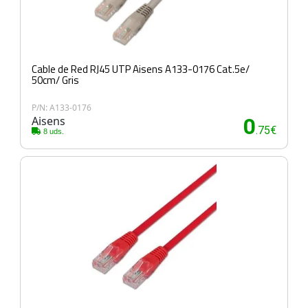
Cable de Red RJ45 UTP Aisens A133-0176 Cat.5e/
50cm/ Gris
P/N: A133-0176
Aisens
0
.75€
8 uds.