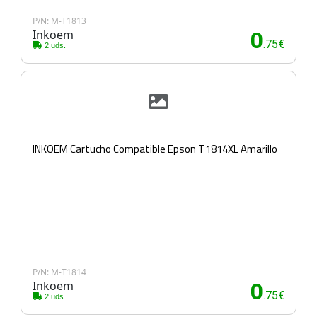
P/N: M-T1813
Inkoem
0
.75€
2 uds.
INKOEM Cartucho Compatible Epson T1814XL Amarillo
P/N: M-T1814
Inkoem
0
.75€
2 uds.