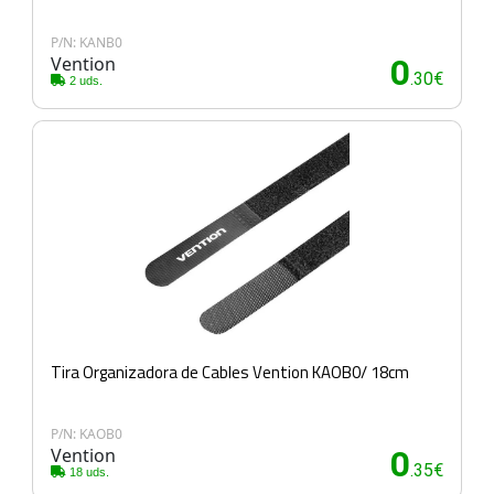
P/N: KANB0
Vention
0
.30€
2 uds.
Tira Organizadora de Cables Vention KAOB0/ 18cm
P/N: KAOB0
Vention
0
.35€
18 uds.