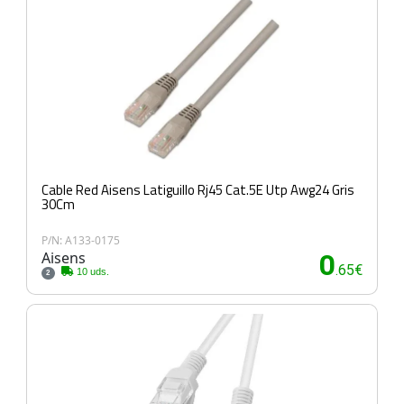
Cable Red Aisens Latiguillo Rj45 Cat.5E Utp Awg24 Gris
30Cm
P/N: A133-0175
Aisens
0
.65€
10 uds.
2