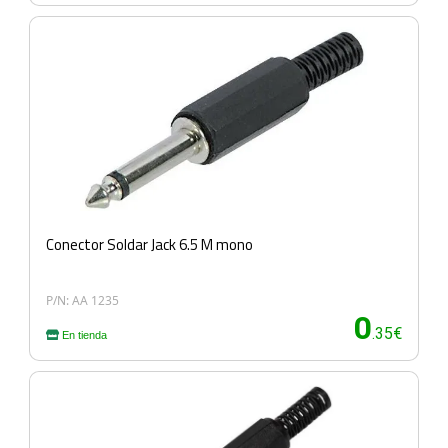
Conector Soldar Jack 6.5 M mono
P/N: AA 1235
0
.35€
En tienda