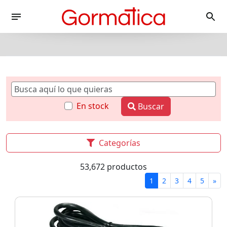
En stock
Buscar
Categorías
53,672 productos
1
2
3
4
5
»