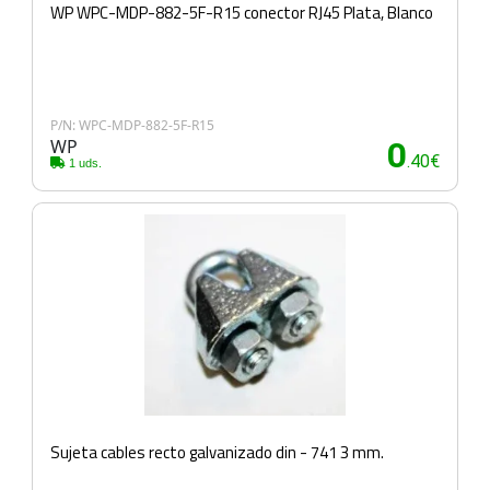
WP WPC-MDP-882-5F-R15 conector RJ45 Plata, Blanco
P/N: WPC-MDP-882-5F-R15
WP
0
.40€
1 uds.
Sujeta cables recto galvanizado din - 741 3 mm.