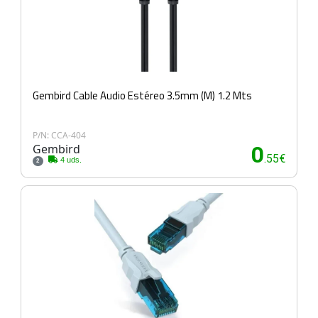
Gembird Cable Audio Estéreo 3.5mm (M) 1.2 Mts
P/N: CCA-404
Gembird
0
.55€
4 uds.
2