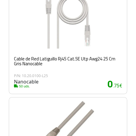
Cable de Red Latiguillo Rj45 Cat.5E Utp Awg24 25 Cm
Gris Nanocable
P/N: 10.20.0100-L25
Nanocable
0
.75€
50 uds.