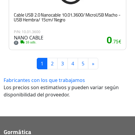
Cable USB 2.0 Nanocable 10.01.3600/ MicroUSB Macho -
USB Hembra/ 15cm/ Negro
P/N: 10.01.3600
NANO CABLE
0
.75€
16 uds.
2
1
2
3
4
5
»
Fabricantes con los que trabajamos
Los precios son estimativos y pueden variar según
disponibilidad del proveedor.
Gormática