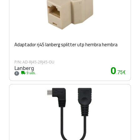
Adaptador rj45 lanberg splitter utp hembra hembra
P/N: AD-RJ45-2RJ45-OU
Lanberg
0
.75€
9 uds.
2