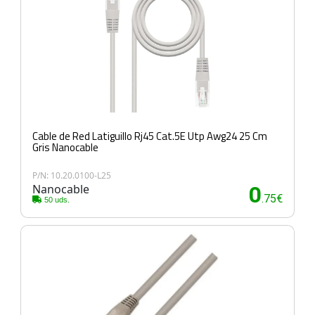
Cable de Red Latiguillo Rj45 Cat.5E Utp Awg24 25 Cm
Gris Nanocable
P/N: 10.20.0100-L25
Nanocable
0
.75€
50 uds.