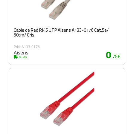
Cable de Red RJ45 UTP Aisens A133-0176 Cat.5e/
50cm/ Gris
P/N: A133-0176
Aisens
0
.75€
8 uds.