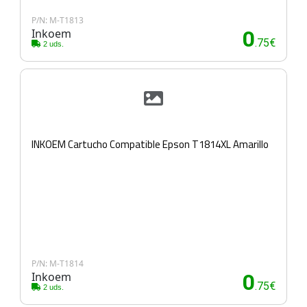
P/N: M-T1813
Inkoem
0
.75€
2 uds.
INKOEM Cartucho Compatible Epson T1814XL Amarillo
P/N: M-T1814
Inkoem
0
.75€
2 uds.