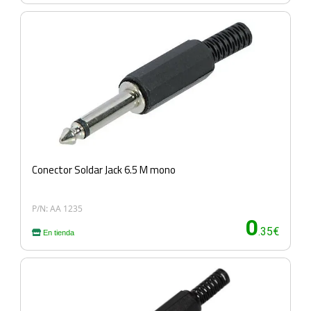
Conector Soldar Jack 6.5 M mono
P/N: AA 1235
0
.35€
En tienda