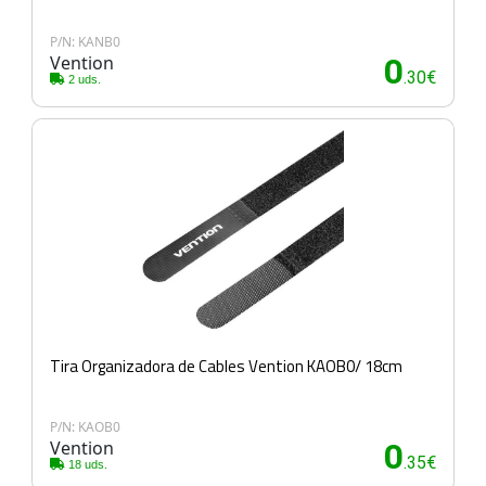
P/N: KANB0
Vention
0
.30€
2 uds.
Tira Organizadora de Cables Vention KAOB0/ 18cm
P/N: KAOB0
Vention
0
.35€
18 uds.