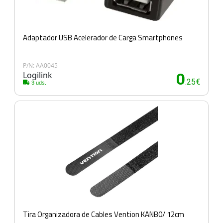
Adaptador USB Acelerador de Carga Smartphones
P/N: AA0045
Logilink
0
.25€
3 uds.
Tira Organizadora de Cables Vention KANB0/ 12cm