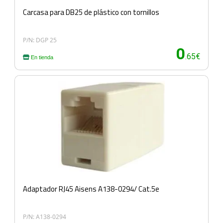
Carcasa para DB25 de plástico con tornillos
P/N: DGP 25
0
.65€
En tienda
Adaptador RJ45 Aisens A138-0294/ Cat.5e
P/N: A138-0294