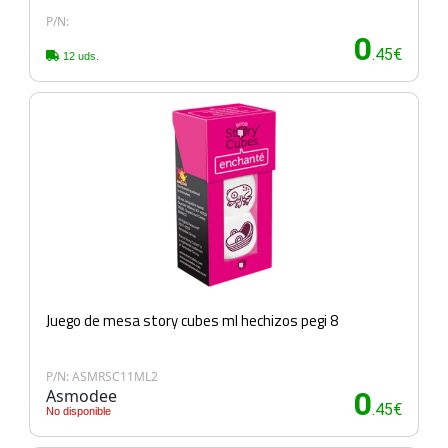
P/N:
0
.45€
12 uds.
Juego de mesa story cubes ml hechizos pegi 8
P/N: ASMRSC11ML2
Asmodee
0
.45€
No disponible