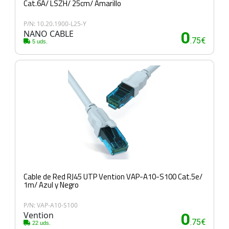
Cat.6A/ LSZH/ 25cm/ Amarillo
P/N: 10.20.1900-L25-Y
NANO CABLE
0
.75€
5 uds.
Cable de Red RJ45 UTP Vention VAP-A10-S100 Cat.5e/
1m/ Azul y Negro
P/N: VAP-A10-S100
Vention
0
.75€
22 uds.