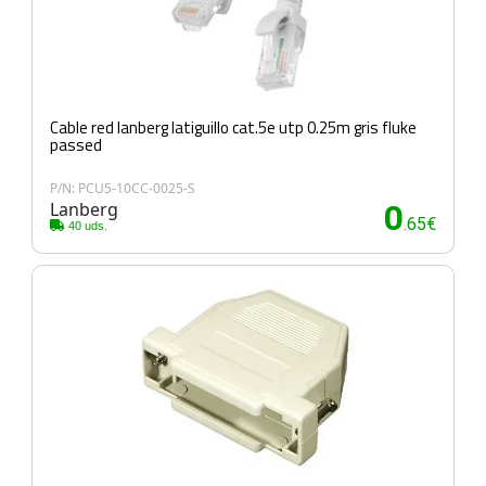
Cable red lanberg latiguillo cat.5e utp 0.25m gris fluke
passed
P/N: PCU5-10CC-0025-S
Lanberg
0
.65€
40 uds.