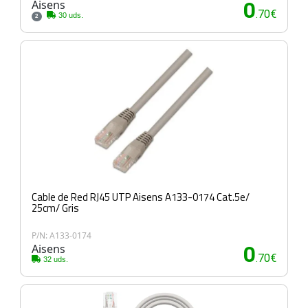
Aisens
0
.70€
30 uds.
2
Cable de Red RJ45 UTP Aisens A133-0174 Cat.5e/
25cm/ Gris
P/N: A133-0174
Aisens
0
.70€
32 uds.