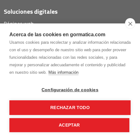
Soluciones digitales
Páginas web
Tiendas online
Acerca de las cookies en gormatica.com
Carta QR restaurantes
Usamos cookies para recolectar y analizar información relacionada
con el uso y desempeño de nuestro sitio web para poder proveer
funcionalidades relacionadas con las redes sociales, y para
mejorar y personalizar adecuadamente el contenido y publicidad
975.368.262
en nuestro sitio web.
Más información
Aviso Legal
Política de privacidad
Política de
Cookies
Configuración de cookies
Gormaz Informática S.L.
C/ Soria, 2 - El Burgo de Osma (Soria)
RECHAZAR TODO
¡Síguenos en nuestras redes!
ACEPTAR