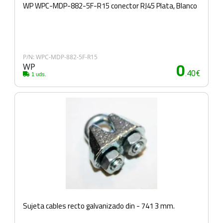
WP WPC-MDP-882-5F-R15 conector RJ45 Plata, Blanco
P/N: WPC-MDP-882-5F-R15
WP
0
.40€
1 uds.
Sujeta cables recto galvanizado din - 741 3 mm.