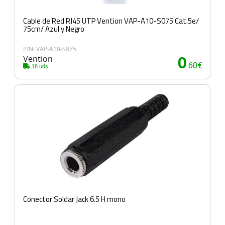
Cable de Red RJ45 UTP Vention VAP-A10-S075 Cat.5e/
75cm/ Azul y Negro
P/N: VAP-A10-S075
Vention
0
.60€
18 uds.
Conector Soldar Jack 6.5 H mono