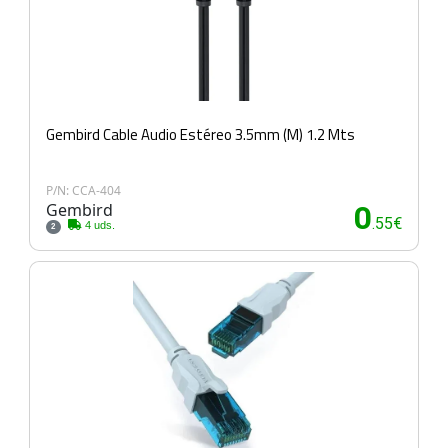
Gembird Cable Audio Estéreo 3.5mm (M) 1.2 Mts
P/N: CCA-404
Gembird
0
.55€
4 uds.
2