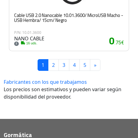
Cable USB 2.0 Nanocable 10.01.3600/ MicroUSB Macho -
USB Hembra/ 15cm/ Negro
P/N: 10.01.3600
NANO CABLE
0
.75€
16 uds.
2
1
2
3
4
5
»
Fabricantes con los que trabajamos
Los precios son estimativos y pueden variar según
disponibilidad del proveedor.
Gormática