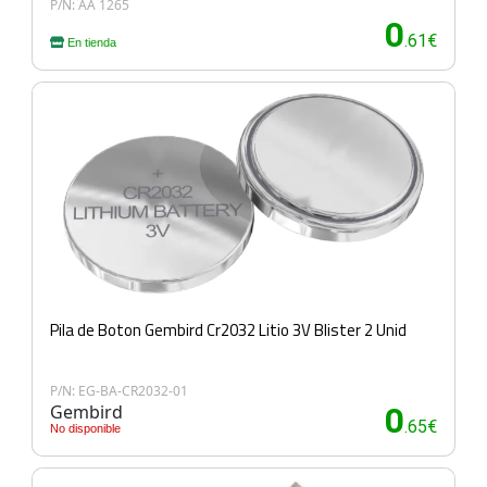
P/N: AA 1265
0
.61€
En tienda
Pila de Boton Gembird Cr2032 Litio 3V Blister 2 Unid
P/N: EG-BA-CR2032-01
Gembird
0
.65€
No disponible