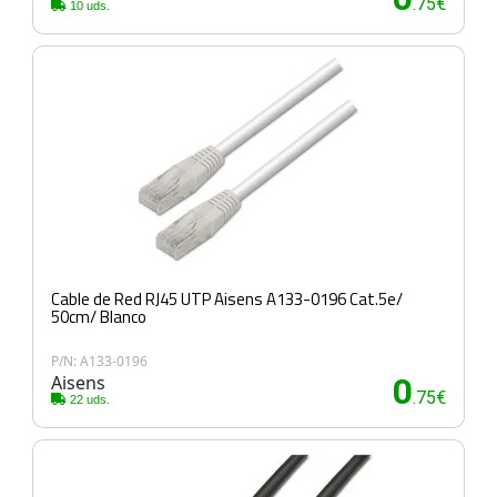
.75€
10 uds.
Cable de Red RJ45 UTP Aisens A133-0196 Cat.5e/
50cm/ Blanco
P/N: A133-0196
Aisens
0
.75€
22 uds.