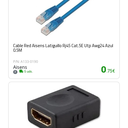
Cable Red Aisens Latiguillo Rj45 Cat.5E Utp Awg24 Azul
0.5M
P/N: A133-0190
Aisens
0
.75€
5 uds.
2