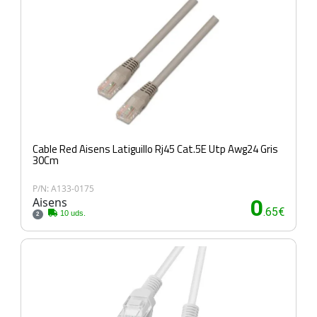
Cable Red Aisens Latiguillo Rj45 Cat.5E Utp Awg24 Gris
30Cm
P/N: A133-0175
Aisens
0
.65€
10 uds.
2