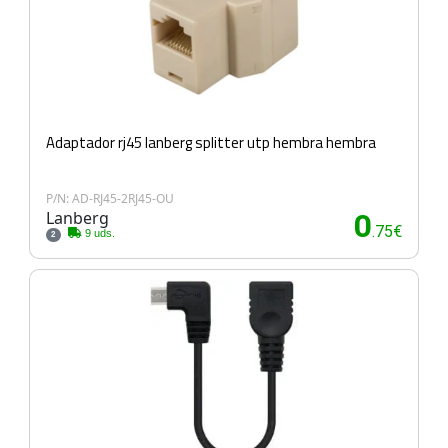
Adaptador rj45 lanberg splitter utp hembra hembra
P/N: AD-RJ45-2RJ45-OU
Lanberg
0
.75€
9 uds.
2