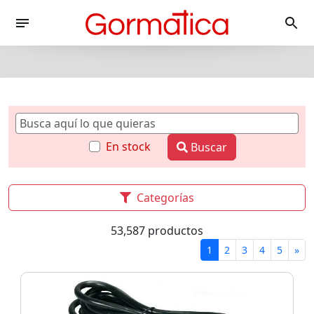
En stock
Buscar
Categorías
53,587 productos
1
2
3
4
5
»