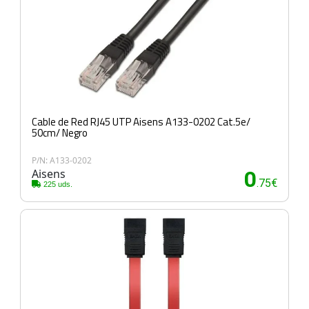
Cable de Red RJ45 UTP Aisens A133-0202 Cat.5e/
50cm/ Negro
P/N: A133-0202
Aisens
0
.75€
225 uds.