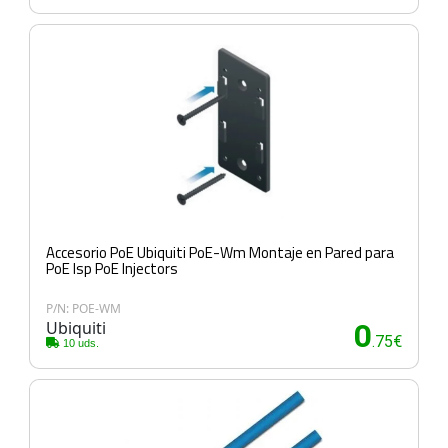
Accesorio PoE Ubiquiti PoE-Wm Montaje en Pared para
PoE Isp PoE Injectors
P/N: POE-WM
Ubiquiti
0
.75€
10 uds.