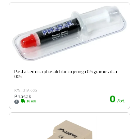
Pasta termica phasak blanco jeringa 0.5 gramos dta
005
P/N: DTA 005
Phasak
0
.75€
16 uds.
2