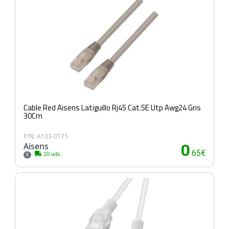
Cable Red Aisens Latiguillo Rj45 Cat.5E Utp Awg24 Gris
30Cm
P/N: A133-0175
Aisens
0
.65€
10 uds.
2