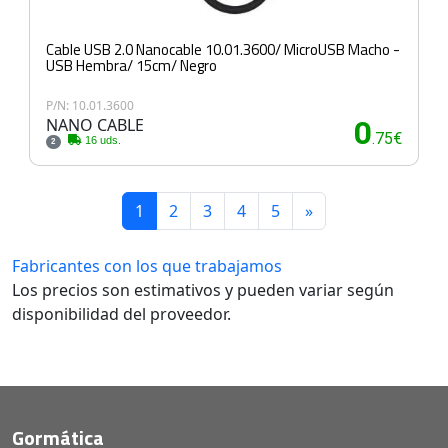
Cable USB 2.0 Nanocable 10.01.3600/ MicroUSB Macho -
USB Hembra/ 15cm/ Negro
P/N: 10.01.3600
NANO CABLE
0
.75€
16 uds.
2
1
2
3
4
5
»
Fabricantes con los que trabajamos
Los precios son estimativos y pueden variar según
disponibilidad del proveedor.
Gormática