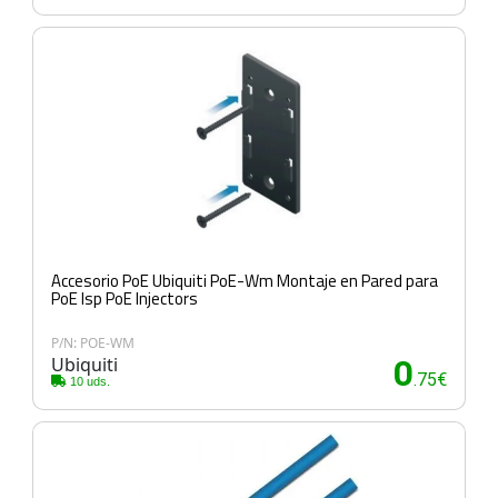
Accesorio PoE Ubiquiti PoE-Wm Montaje en Pared para
PoE Isp PoE Injectors
P/N: POE-WM
Ubiquiti
0
.75€
10 uds.