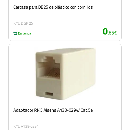
Carcasa para DB25 de plástico con tornillos
P/N: DGP 25
0
.65€
En tienda
Adaptador RJ45 Aisens A138-0294/ Cat.5e
P/N: A138-0294