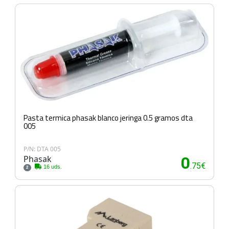
Pasta termica phasak blanco jeringa 0.5 gramos dta
005
P/N: DTA 005
Phasak
0
.75€
16 uds.
2