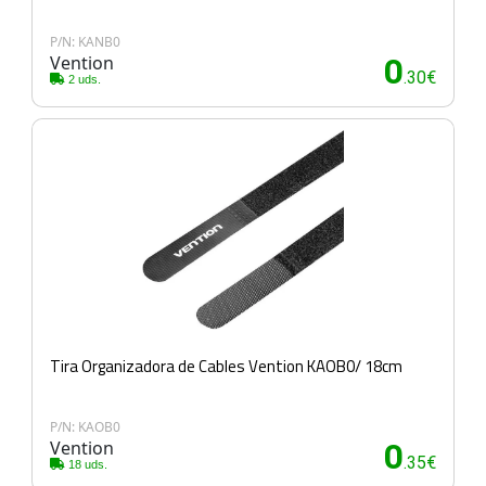
P/N: KANB0
Vention
0
.30€
2 uds.
Tira Organizadora de Cables Vention KAOB0/ 18cm
P/N: KAOB0
Vention
0
.35€
18 uds.