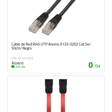
Cable de Red RJ45 UTP Aisens A133-0202 Cat.5e/
50cm/ Negro
P/N: A133-0202
Aisens
0
.75€
225 uds.