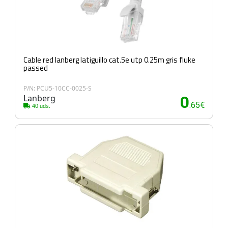
Cable red lanberg latiguillo cat.5e utp 0.25m gris fluke
passed
P/N: PCU5-10CC-0025-S
Lanberg
0
.65€
40 uds.