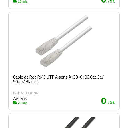
.75€
10 uds.
Cable de Red RJ45 UTP Aisens A133-0196 Cat.5e/
50cm/ Blanco
P/N: A133-0196
Aisens
0
.75€
22 uds.