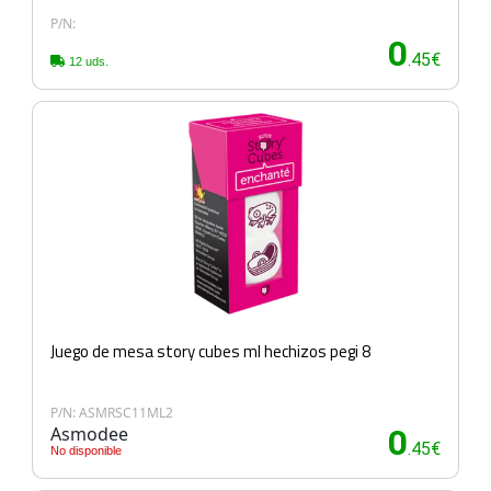
P/N:
0
.45€
12 uds.
Juego de mesa story cubes ml hechizos pegi 8
P/N: ASMRSC11ML2
Asmodee
0
.45€
No disponible