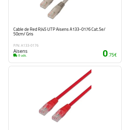
Cable de Red RJ45 UTP Aisens A133-0176 Cat.5e/
50cm/ Gris
P/N: A133-0176
Aisens
0
.75€
8 uds.