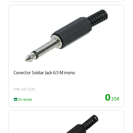
Conector Soldar Jack 6.5 M mono
P/N: AA 1235
0
.35€
En tienda