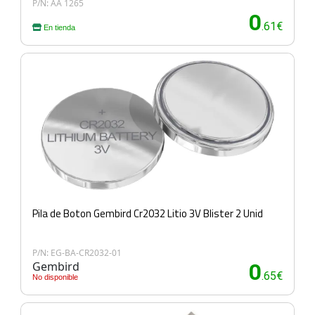
P/N: AA 1265
0
.61€
En tienda
Pila de Boton Gembird Cr2032 Litio 3V Blister 2 Unid
P/N: EG-BA-CR2032-01
Gembird
0
.65€
No disponible