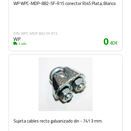
WP WPC-MDP-882-5F-R15 conector RJ45 Plata, Blanco
P/N: WPC-MDP-882-5F-R15
WP
0
.40€
1 uds.
Sujeta cables recto galvanizado din - 741 3 mm.