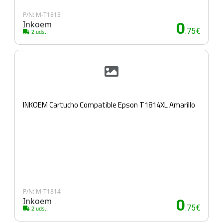
P/N: M-T1813
Inkoem
0
.75€
2 uds.
INKOEM Cartucho Compatible Epson T1814XL Amarillo
P/N: M-T1814
Inkoem
0
.75€
2 uds.