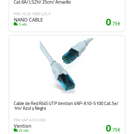
Cat.6A/ LSZH/ 25cm/ Amarillo
P/N: 10.20.1900-L25-Y
NANO CABLE
0
.75€
5 uds.
Cable de Red RJ45 UTP Vention VAP-A10-S100 Cat.5e/
1m/ Azul y Negro
P/N: VAP-A10-S100
Vention
0
.75€
22 uds.