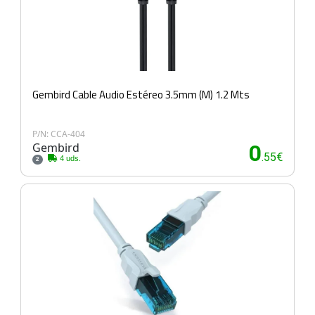
Gembird Cable Audio Estéreo 3.5mm (M) 1.2 Mts
P/N: CCA-404
Gembird
0
.55€
4 uds.
2