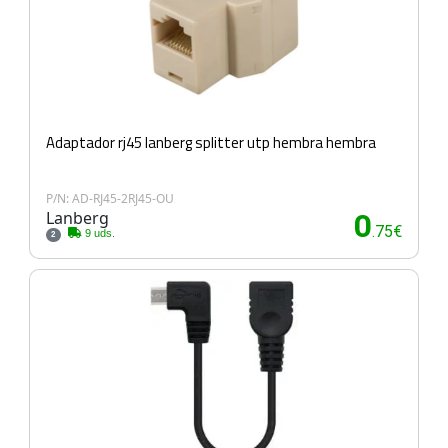
Adaptador rj45 lanberg splitter utp hembra hembra
P/N: AD-RJ45-2RJ45-OU
Lanberg
0
.75€
9 uds.
2