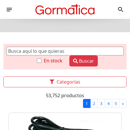
En stock
Buscar
Categorías
53,752 productos
1
2
3
4
5
»