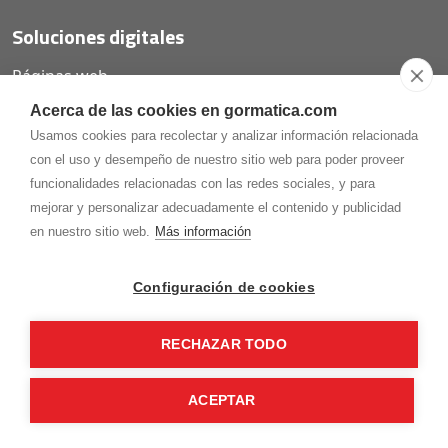
Soluciones digitales
Páginas web
Tiendas online
Acerca de las cookies en gormatica.com
Carta QR restaurantes
Usamos cookies para recolectar y analizar información relacionada
con el uso y desempeño de nuestro sitio web para poder proveer
funcionalidades relacionadas con las redes sociales, y para
mejorar y personalizar adecuadamente el contenido y publicidad
975.368.262
en nuestro sitio web.
Más información
Aviso Legal
Política de privacidad
Política de
Cookies
Configuración de cookies
Gormaz Informática S.L.
C/ Soria, 2 - El Burgo de Osma (Soria)
RECHAZAR TODO
¡Síguenos en nuestras redes!
ACEPTAR