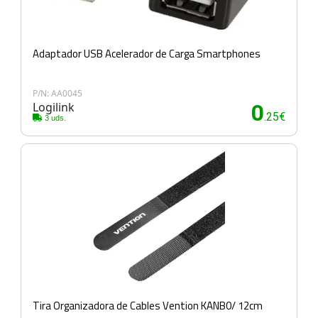
Adaptador USB Acelerador de Carga Smartphones
P/N: AA0045
Logilink
0
.25€
3 uds.
Tira Organizadora de Cables Vention KANB0/ 12cm