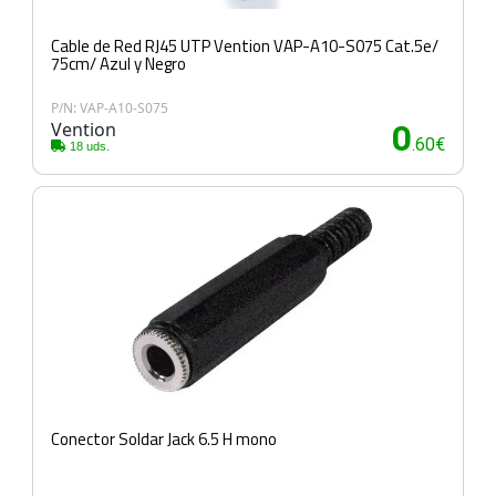
Cable de Red RJ45 UTP Vention VAP-A10-S075 Cat.5e/
75cm/ Azul y Negro
P/N: VAP-A10-S075
Vention
0
.60€
18 uds.
Conector Soldar Jack 6.5 H mono