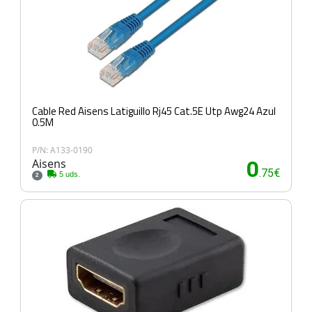
Cable Red Aisens Latiguillo Rj45 Cat.5E Utp Awg24 Azul
0.5M
P/N: A133-0190
Aisens
0
.75€
5 uds.
2