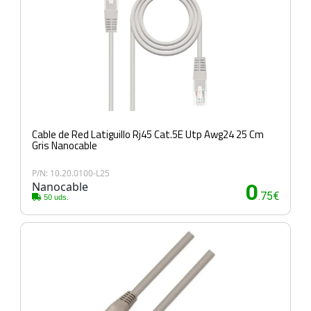
Cable de Red Latiguillo Rj45 Cat.5E Utp Awg24 25 Cm
Gris Nanocable
P/N: 10.20.0100-L25
Nanocable
0
.75€
50 uds.