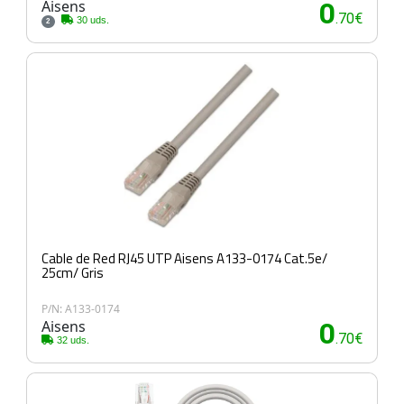
Aisens
0
.70€
30 uds.
2
Cable de Red RJ45 UTP Aisens A133-0174 Cat.5e/
25cm/ Gris
P/N: A133-0174
Aisens
0
.70€
32 uds.