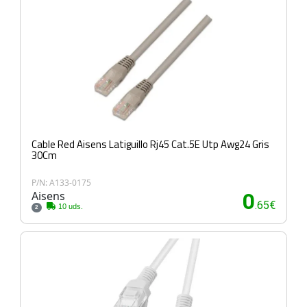
Cable Red Aisens Latiguillo Rj45 Cat.5E Utp Awg24 Gris
30Cm
P/N: A133-0175
Aisens
0
.65€
10 uds.
2