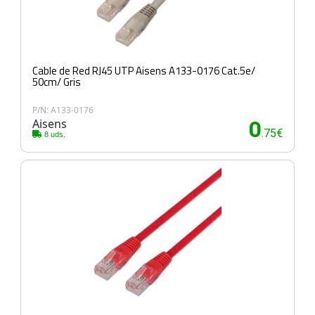
Cable de Red RJ45 UTP Aisens A133-0176 Cat.5e/
50cm/ Gris
P/N: A133-0176
Aisens
0
.75€
8 uds.