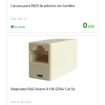
Carcasa para DB25 de plástico con tornillos
P/N: DGP 25
0
.65€
En tienda
Adaptador RJ45 Aisens A138-0294/ Cat.5e
P/N: A138-0294