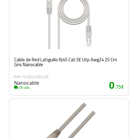
Cable de Red Latiguillo Rj45 Cat.5E Utp Awg24 25 Cm
Gris Nanocable
P/N: 10.20.0100-L25
Nanocable
0
.75€
50 uds.