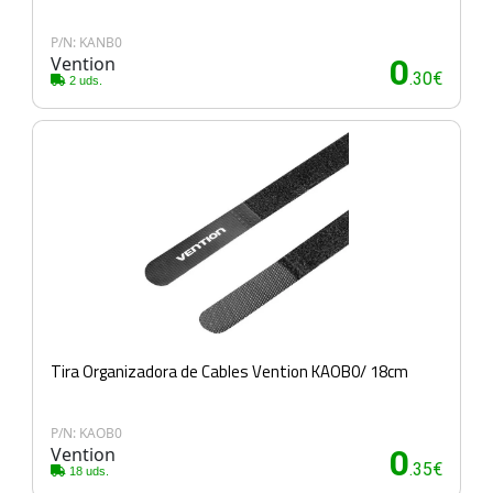
P/N: KANB0
Vention
0
.30€
2 uds.
Tira Organizadora de Cables Vention KAOB0/ 18cm
P/N: KAOB0
Vention
0
.35€
18 uds.