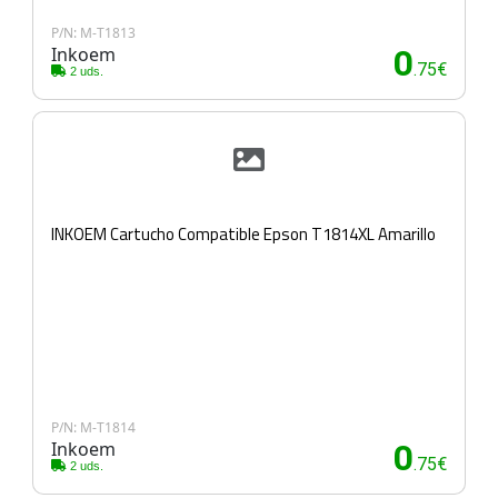
P/N: M-T1813
Inkoem
0
.75€
2 uds.
INKOEM Cartucho Compatible Epson T1814XL Amarillo
P/N: M-T1814
Inkoem
0
.75€
2 uds.