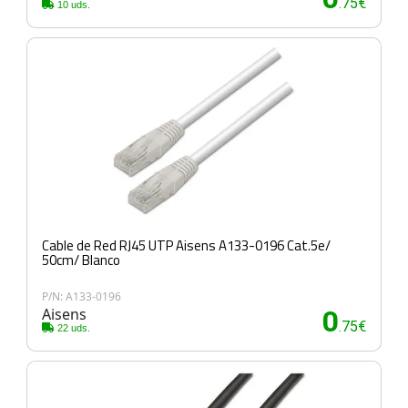
.75€
10 uds.
Cable de Red RJ45 UTP Aisens A133-0196 Cat.5e/
50cm/ Blanco
P/N: A133-0196
Aisens
0
.75€
22 uds.