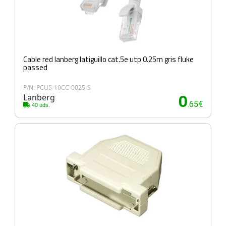
Cable red lanberg latiguillo cat.5e utp 0.25m gris fluke
passed
P/N: PCU5-10CC-0025-S
Lanberg
0
.65€
40 uds.