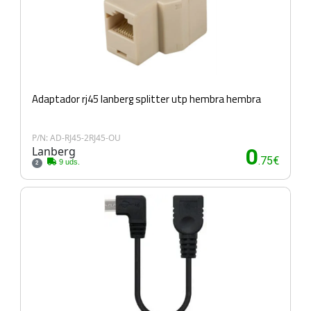
Adaptador rj45 lanberg splitter utp hembra hembra
P/N: AD-RJ45-2RJ45-OU
Lanberg
0
.75€
9 uds.
2