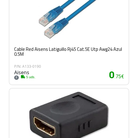
Cable Red Aisens Latiguillo Rj45 Cat.5E Utp Awg24 Azul
0.5M
P/N: A133-0190
Aisens
0
.75€
5 uds.
2