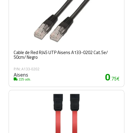
Cable de Red RJ45 UTP Aisens A133-0202 Cat.5e/
50cm/ Negro
P/N: A133-0202
Aisens
0
.75€
225 uds.