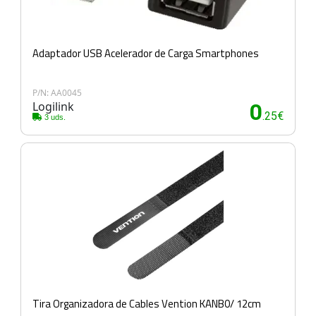
Adaptador USB Acelerador de Carga Smartphones
P/N: AA0045
Logilink
0
.25€
3 uds.
Tira Organizadora de Cables Vention KANB0/ 12cm