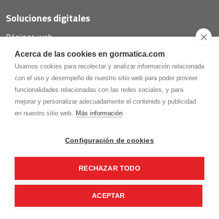
Soluciones digitales
Páginas web
Tiendas online
Acerca de las cookies en gormatica.com
Carta QR restaurantes
Usamos cookies para recolectar y analizar información relacionada
con el uso y desempeño de nuestro sitio web para poder proveer
funcionalidades relacionadas con las redes sociales, y para
mejorar y personalizar adecuadamente el contenido y publicidad
975.368.262
en nuestro sitio web.
Más información
Aviso Legal
Política de privacidad
Política de
Cookies
Configuración de cookies
Gormaz Informática S.L.
C/ Soria, 2 - El Burgo de Osma (Soria)
RECHAZAR TODO
¡Síguenos en nuestras redes!
ACEPTAR