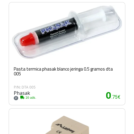
Pasta termica phasak blanco jeringa 0.5 gramos dta
005
P/N: DTA 005
Phasak
0
.75€
16 uds.
2