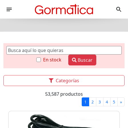
En stock
Buscar
Categorías
53,587 productos
1
2
3
4
5
»