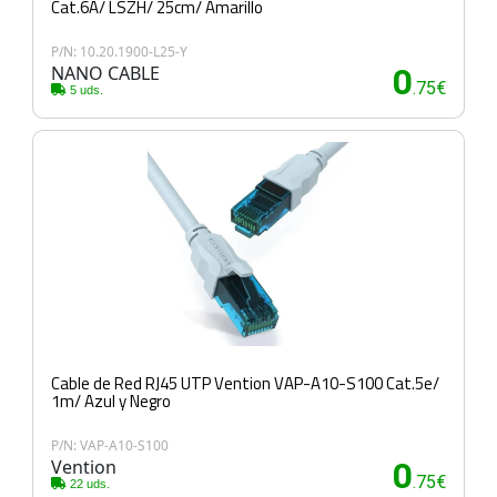
Cat.6A/ LSZH/ 25cm/ Amarillo
P/N: 10.20.1900-L25-Y
NANO CABLE
0
.75€
5 uds.
Cable de Red RJ45 UTP Vention VAP-A10-S100 Cat.5e/
1m/ Azul y Negro
P/N: VAP-A10-S100
Vention
0
.75€
22 uds.