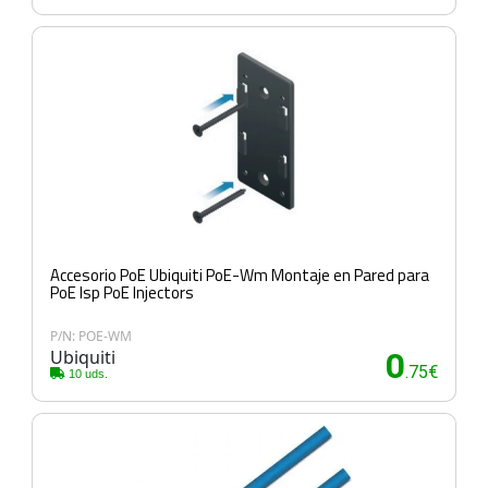
Accesorio PoE Ubiquiti PoE-Wm Montaje en Pared para
PoE Isp PoE Injectors
P/N: POE-WM
Ubiquiti
0
.75€
10 uds.