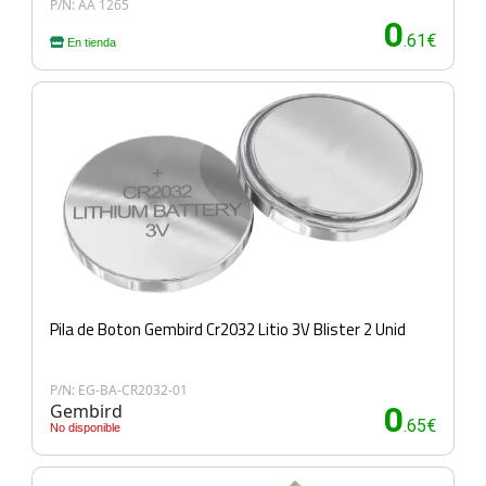
P/N: AA 1265
0
.61€
En tienda
Pila de Boton Gembird Cr2032 Litio 3V Blister 2 Unid
P/N: EG-BA-CR2032-01
Gembird
0
.65€
No disponible