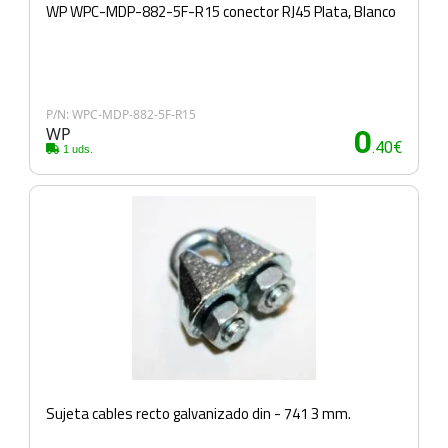
WP WPC-MDP-882-5F-R15 conector RJ45 Plata, Blanco
P/N: WPC-MDP-882-5F-R15
WP
0
.40€
1 uds.
Sujeta cables recto galvanizado din - 741 3 mm.