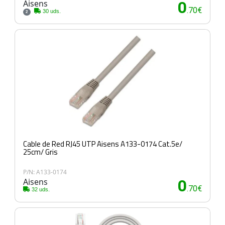
Aisens
0
.70€
30 uds.
2
Cable de Red RJ45 UTP Aisens A133-0174 Cat.5e/
25cm/ Gris
P/N: A133-0174
Aisens
0
.70€
32 uds.