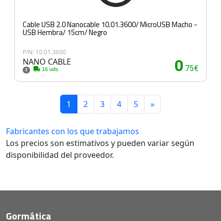
Cable USB 2.0 Nanocable 10.01.3600/ MicroUSB Macho -
USB Hembra/ 15cm/ Negro
P/N: 10.01.3600
NANO CABLE
0
.75€
16 uds.
2
1
2
3
4
5
»
Fabricantes con los que trabajamos
Los precios son estimativos y pueden variar según
disponibilidad del proveedor.
Gormática