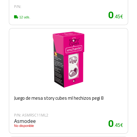
P/N:
0
.45€
12 uds.
Juego de mesa story cubes ml hechizos pegi 8
P/N: ASMRSC11ML2
Asmodee
0
.45€
No disponible