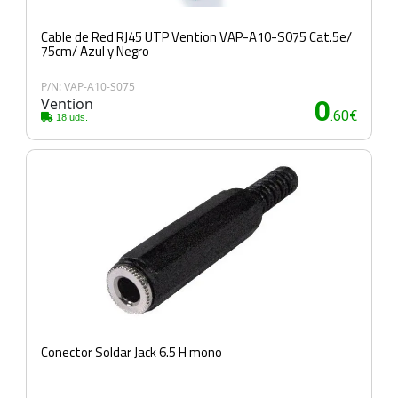
Cable de Red RJ45 UTP Vention VAP-A10-S075 Cat.5e/
75cm/ Azul y Negro
P/N: VAP-A10-S075
Vention
0
.60€
18 uds.
Conector Soldar Jack 6.5 H mono