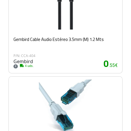
Gembird Cable Audio Estéreo 3.5mm (M) 1.2 Mts
P/N: CCA-404
Gembird
0
.55€
4 uds.
2