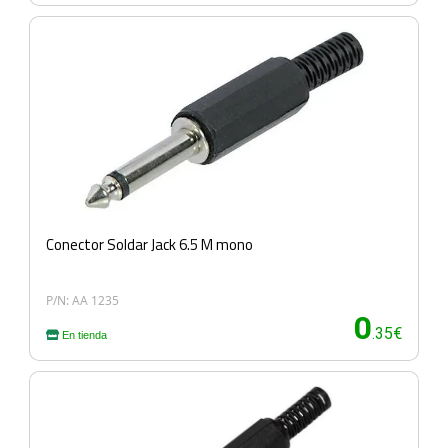
Conector Soldar Jack 6.5 M mono
P/N: AA 1235
0
.35€
En tienda