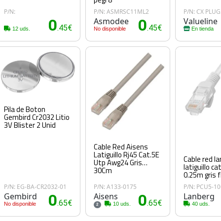
P/N:
P/N: ASMRSC11ML2
P/N: CX PLUG
0
Asmodee
0
Valueline
.45€
.45€
12 uds.
No disponible
En tienda
Pila de Boton
Gembird Cr2032 Litio
3V Blister 2 Unid
Cable Red Aisens
Latiguillo Rj45 Cat.5E
Cable red l
Utp Awg24 Gris
latiguillo ca
30Cm
0.25m gris f
passed
P/N: EG-BA-CR2032-01
P/N: A133-0175
P/N: PCU5-1
Gembird
0
Aisens
0
Lanberg
.65€
.65€
No disponible
10 uds.
40 uds.
2