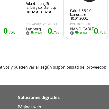
Adaptador rj45
lanberg splitter utp
Cable USB 2.0
hembra hembra
Nanocable
10.01.3600/
MicroUSB Macho -
P/N: AD-RJ45-2RJ45-OU
P/N: 10.01.3600
USB Hembra/ 15cm/
0
Lanberg
0
NANO CABLE
0
Negro
.75€
.75€
.75€
9 uds.
16 uds.
2
2
tivos y pueden variar según disponibilidad del proveedor.
Soluciones digitales
Páginas web