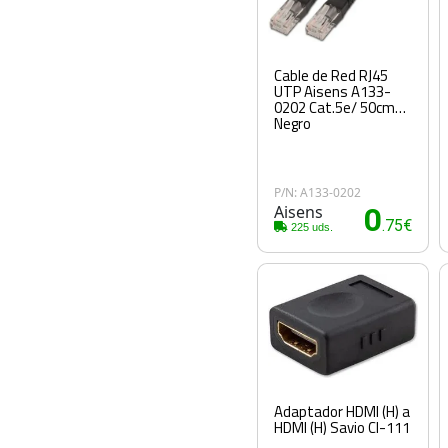
Cable de Red RJ45
UTP Aisens A133-
0202 Cat.5e/ 50cm/
Negro
P/N: A133-0202
Aisens
0
.75€
225 uds.
Adaptador HDMI (H) a
HDMI (H) Savio Cl-111