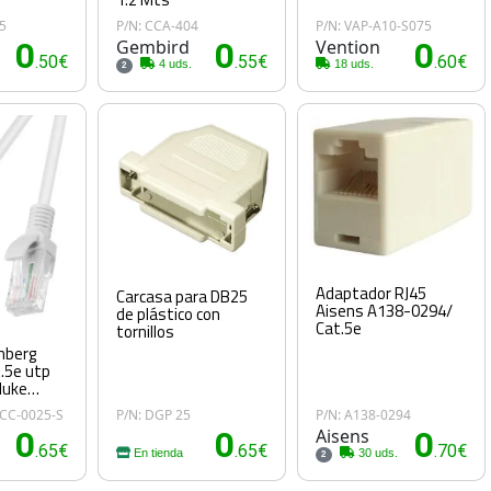
5
P/N: CCA-404
P/N: VAP-A10-S075
0
Gembird
0
Vention
0
.50€
.55€
.60€
4 uds.
18 uds.
2
Adaptador RJ45
Carcasa para DB25
Aisens A138-0294/
de plástico con
Cat.5e
tornillos
anberg
t.5e utp
luke
0CC-0025-S
P/N: DGP 25
P/N: A138-0294
0
0
Aisens
0
.65€
.65€
.70€
En tienda
30 uds.
2