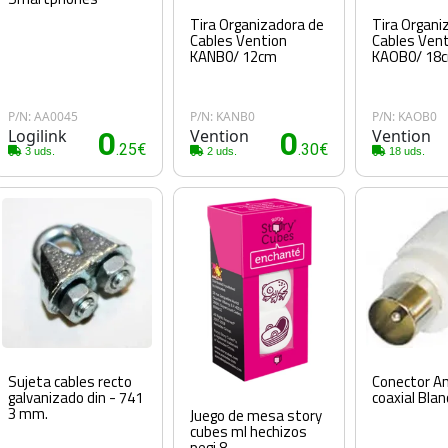
Tira Organizadora de
Tira Organi
Cables Vention
Cables Ven
KANB0/ 12cm
KAOB0/ 18
P/N: AA0045
P/N: KANB0
P/N: KAOB0
Logilink
0
Vention
0
Vention
.25€
.30€
3 uds.
2 uds.
18 uds.
Sujeta cables recto
Conector A
galvanizado din - 741
coaxial Bla
3 mm.
Juego de mesa story
cubes ml hechizos
pegi 8