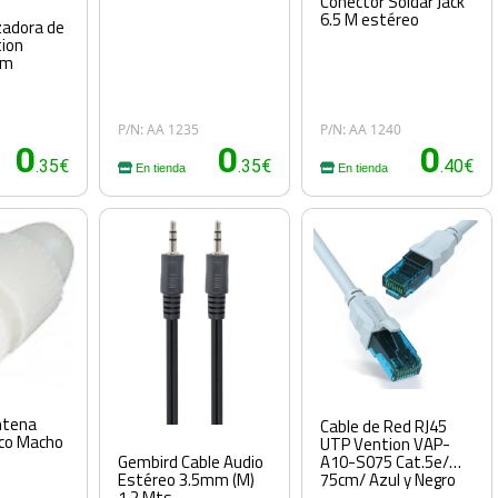
Conector Soldar Jack
6.5 M estéreo
zadora de
tion
cm
P/N: AA 1235
P/N: AA 1240
0
0
0
.35€
.35€
.40€
En tienda
En tienda
ntena
Cable de Red RJ45
nco Macho
UTP Vention VAP-
A10-S075 Cat.5e/
Gembird Cable Audio
75cm/ Azul y Negro
Estéreo 3.5mm (M)
1.2 Mts