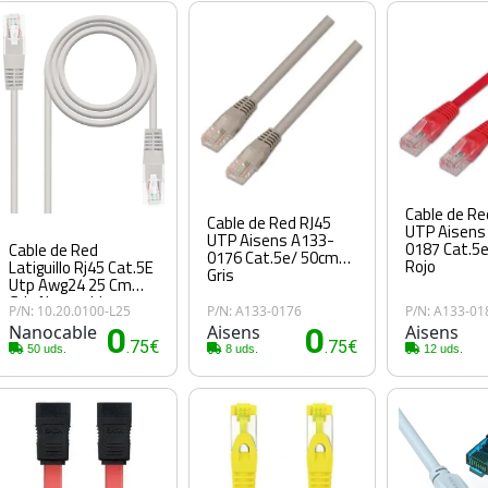
Cable de Re
Cable de Red RJ45
UTP Aisens
UTP Aisens A133-
0187 Cat.5
Cable de Red
0176 Cat.5e/ 50cm/
Rojo
Latiguillo Rj45 Cat.5E
Gris
Utp Awg24 25 Cm
Gris Nanocable
P/N: 10.20.0100-L25
P/N: A133-0176
P/N: A133-01
Nanocable
0
Aisens
0
Aisens
.75€
.75€
50 uds.
8 uds.
12 uds.