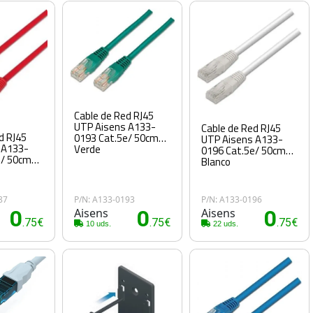
Cable de Red RJ45
UTP Aisens A133-
Cable de Red RJ45
d RJ45
0193 Cat.5e/ 50cm/
UTP Aisens A133-
 A133-
Verde
0196 Cat.5e/ 50cm/
e/ 50cm/
Blanco
87
P/N: A133-0193
P/N: A133-0196
0
Aisens
0
Aisens
0
.75€
.75€
.75€
10 uds.
22 uds.