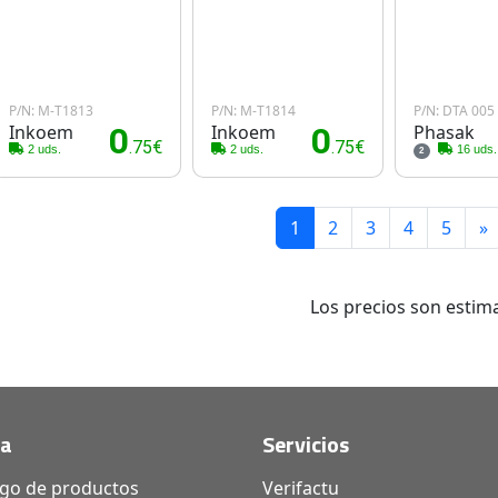
P/N: M-T1813
P/N: M-T1814
P/N: DTA 005
Inkoem
0
Inkoem
0
Phasak
.75€
.75€
2 uds.
2 uds.
16 uds.
2
1
2
3
4
5
»
Los precios son estima
da
Servicios
ogo de productos
Verifactu