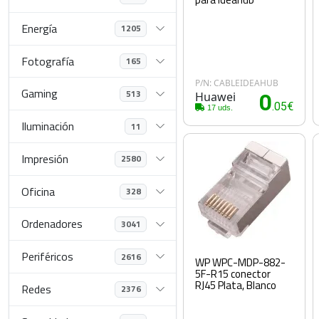
Energía
1205
Fotografía
165
P/N: CABLEIDEAHUB
Gaming
513
Huawei
0
.05€
17 uds.
Iluminación
11
Impresión
2580
Oficina
328
Ordenadores
3041
Periféricos
2616
WP WPC-MDP-882-
5F-R15 conector
RJ45 Plata, Blanco
Redes
2376