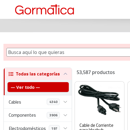
53,587 productos
Todas las categorías
— Ver todo —
Cables
4340
Componentes
3906
Cable de Corriente
Electrodomésticos
197
para Ideahub