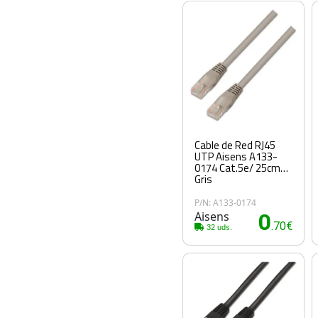
Cable de Red RJ45
UTP Aisens A133-
0174 Cat.5e/ 25cm/
Gris
P/N: A133-0174
Aisens
0
.70€
32 uds.