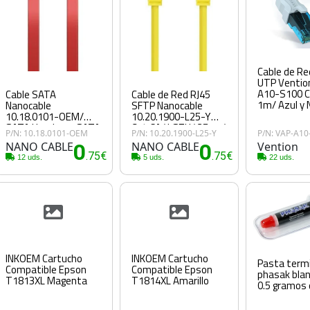
Cable de Re
UTP Ventio
A10-S100 C
Cable SATA
Cable de Red RJ45
1m/ Azul y 
Nanocable
SFTP Nanocable
10.18.0101-OEM/
10.20.1900-L25-Y
SATA Hembra - SATA
Cat.6A/ LSZH/ 25cm/
P/N: 10.18.0101-OEM
P/N: 10.20.1900-L25-Y
P/N: VAP-A10
Hembra/ 50cm/ Rojo
Amarillo
NANO CABLE
0
NANO CABLE
0
Vention
.75€
.75€
12 uds.
5 uds.
22 uds.
INKOEM Cartucho
INKOEM Cartucho
Pasta term
Compatible Epson
Compatible Epson
phasak blan
T1813XL Magenta
T1814XL Amarillo
0.5 gramos 