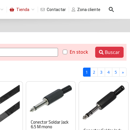
Tienda
Contactar
Zona cliente
En stock
Buscar
1
2
3
4
5
»
Conector Soldar Jack
6.5 M mono