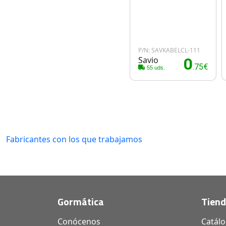
P/N: SAVKABELCL-111
Savio
0
.75€
55 uds.
Fabricantes con los que trabajamos
Gormática
Tien
Conócenos
Catál