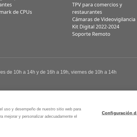
antes
TPV para comercios y
mark de CPUs
restaurantes
Cámaras de Videovigilancia
Kit Digital 2022-2024
Soporte Remoto
ves de 10h a 14h y de 16h a 19h, viernes de 10h a 14h
a de Cookies
 Osma (Soria)
 el uso y desempeño de nuestro sitio web para
Configuración d
ara mejorar y personalizar adecuadamente el