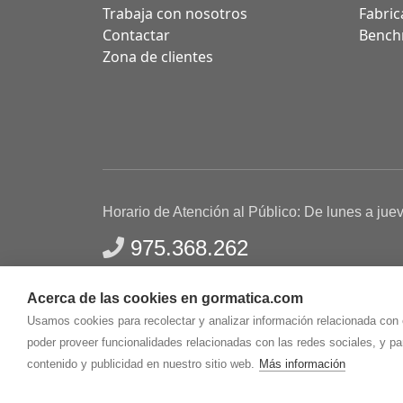
Trabaja con nosotros
Fabric
Contactar
Bench
Zona de clientes
Horario de Atención al Público: De lunes a jue
975.368.262
Aviso Legal
Política de privacidad
Polític
Acerca de las cookies en gormatica.com
Gormaz Informática S.L.
C/ Soria, 2 - El Burgo de
Usamos cookies para recolectar y analizar información relacionada con
poder proveer funcionalidades relacionadas con las redes sociales, y p
contenido y publicidad en nuestro sitio web.
Más información