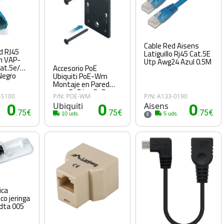
Cable Red Aisens
d RJ45
Latiguillo Rj45 Cat.5E
n VAP-
Utp Awg24 Azul 0.5M
at.5e/
Accesorio PoE
Negro
Ubiquiti PoE-Wm
Montaje en Pared
para PoE Isp PoE
-S100
P/N: POE-WM
P/N: A133-0190
Injectors
0
Ubiquiti
0
Aisens
0
.75€
.75€
.75€
10 uds.
5 uds.
2
ica
co jeringa
dta 005