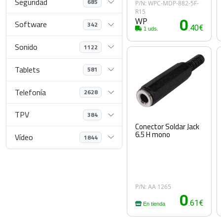
Seguridad
685
P/N: WPC-MDP-882-5F-
R15
WP
0
Software
342
.40€
1 uds.
Sonido
1122
Tablets
581
Telefonía
2628
TPV
384
Conector Soldar Jack
6.5 H mono
Vídeo
1844
P/N: AA 1265
0
.61€
En tienda