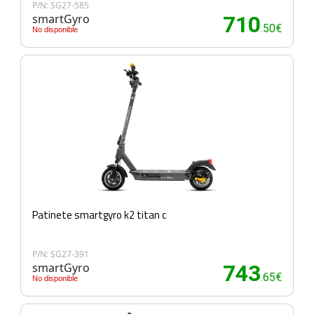
P/N: SG27-585
smartGyro
710
.50€
No disponible
Patinete smartgyro k2 titan c
P/N: SG27-391
smartGyro
743
.65€
No disponible