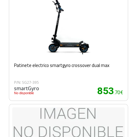
Patinete electrico smartgyro crossover dual max
P/N: SG27-395
smartGyro
853
.70€
No disponible