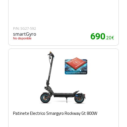
P/N: SG27-592
smartGyro
690
.20€
No disponible
Patinete Electrico Smargyro Rockway Gt 800W