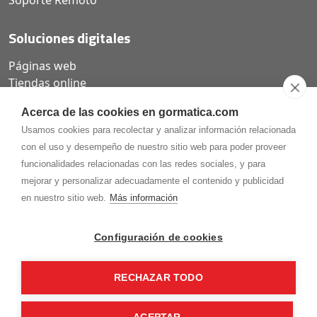
Soporte Remoto
Soluciones digitales
Páginas web
Tiendas online
Carta QR restaurantes
Acerca de las cookies en gormatica.com
Usamos cookies para recolectar y analizar información relacionada
con el uso y desempeño de nuestro sitio web para poder proveer
funcionalidades relacionadas con las redes sociales, y para
975.368.262
mejorar y personalizar adecuadamente el contenido y publicidad
Aviso Legal
Política de privacidad
Política de
en nuestro sitio web.
Más información
Cookies
Gormaz Informática S.L.
C/ Soria, 2 - El Burgo de Osma (Soria)
Configuración de cookies
¡Síguenos en nuestras redes!
RECHAZAR TODO