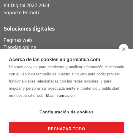
Kit Digital 2022-2024
Soporte Remoto
Soluciones digitales
Páginas web
Tiendas online
Carta QR restaurantes
Acerca de las cookies en gormatica.com
Usamos cookies para recolectar y analizar información relacionada
con el uso y desempeño de nuestro sitio web para poder proveer
funcionalidades relacionadas con las redes sociales, y para
975.368.262
mejorar y personalizar adecuadamente el contenido y publicidad
Aviso Legal
Política de privacidad
Política de
en nuestro sitio web.
Más información
Cookies
Gormaz Informática S.L.
C/ Soria, 2 - El Burgo de Osma (Soria)
Configuración de cookies
¡Síguenos en nuestras redes!
RECHAZAR TODO