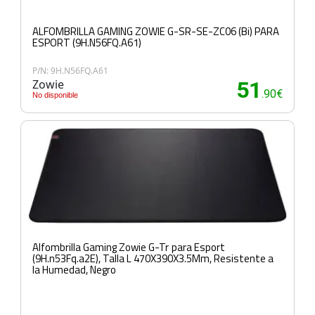
ALFOMBRILLA GAMING ZOWIE G-SR-SE-ZC06 (Bi) PARA
ESPORT (9H.N56FQ.A61)
P/N: 9H.N56FQ.A61
Zowie
51
.90€
No disponible
Alfombrilla Gaming Zowie G-Tr para Esport
(9H.n53Fq.a2E), Talla L 470X390X3.5Mm, Resistente a
la Humedad, Negro