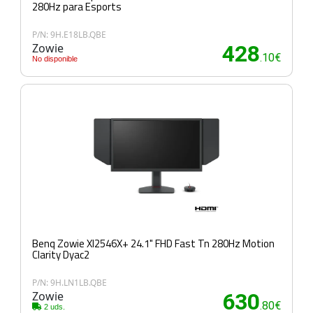
280Hz para Esports
P/N: 9H.E18LB.QBE
Zowie
428
.10€
No disponible
Benq Zowie Xl2546X+ 24.1" FHD Fast Tn 280Hz Motion
Clarity Dyac2
P/N: 9H.LN1LB.QBE
Zowie
630
.80€
2 uds.