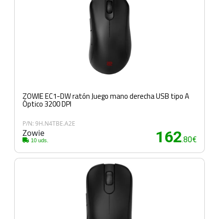
ZOWIE EC1-DW ratón Juego mano derecha USB tipo A
Óptico 3200 DPI
P/N: 9H.N4TBE.A2E
Zowie
162
.80€
10 uds.