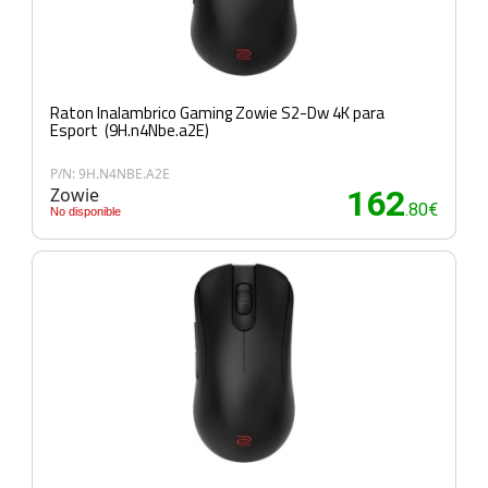
Raton Inalambrico Gaming Zowie S2-Dw 4K para
Esport (9H.n4Nbe.a2E)
P/N: 9H.N4NBE.A2E
Zowie
162
.80€
No disponible