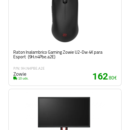
Raton Inalambrico Gaming Zowie U2-Dw 4K para
Esport (9H.n4Pbe.a2E)
P/N: 9H.N4PBE.A2E
Zowie
162
.80€
10 uds.