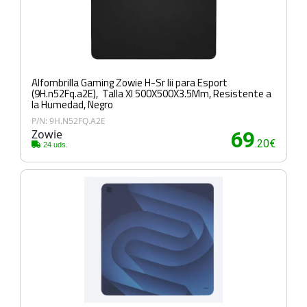
Alfombrilla Gaming Zowie H-Sr Iii para Esport
(9H.n52Fq.a2E), Talla Xl 500X500X3.5Mm, Resistente a
la Humedad, Negro
P/N: 9H.N52FQ.A2E
Zowie
69
.20€
24 uds.