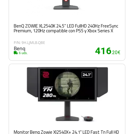
BenQ ZOWIE XL2540K 24.5” LED FullHD 240Hz FreeSync
Premium, 120Hz compatible con PS5 y Xbox Series X
P/N: 9H.LJMLB.QBE
Benq
416
.20€
6 uds.
Monitor Benq Zowie Xl2540X+ 24.1" LED Fast Tn Full HD