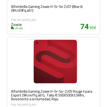
Alfombrilla Gaming Zowie H-Sr-Se Zc07 (Blue Ii)
(9H.n59Fq.a61)
P/N: 9H.N59FQ.A61
Zowie
74
.95€
18 uds.
Alfombrilla Gaming Zowie H-Sr-Se-Zc05 Rouge Ii para
Esport (9H.n4Yfq.a61), Talla Xl 500X500X3.5Mm,
Resistente a la Humedad, Rojo.
P/N: 9H.N4YFQ.A61