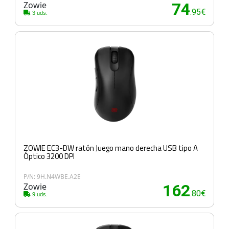
Zowie
74
.95€
3 uds.
ZOWIE EC3-DW ratón Juego mano derecha USB tipo A
Óptico 3200 DPI
P/N: 9H.N4WBE.A2E
Zowie
162
.80€
9 uds.