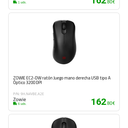
162
.80€
1 uds.
ZOWIE EC2-DW ratón Juego mano derecha USB tipo A
Óptico 3200 DPI
P/N: 9H.N4VBE.A2E
Zowie
162
.80€
6 uds.