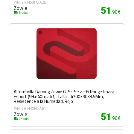
P/N: 9H.N53FQ.A2E
Zowie
51
.90€
6 uds.
Alfombrilla Gaming Zowie G-Sr-Se Zc05 Rouge Ii para
Esport (9H.n4Xfq.a61), Talla L 470X390X3.5Mm,
Resistente a la Humedad, Rojo
P/N: 9H.N4XFQ.A61
Zowie
51
.90€
28 uds.