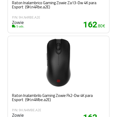
Raton Inalambrico Gaming Zowie Za13-Dw 4K para
Esport (9H.n4Rbe.a2E)
P/N: 9H.N4RBE.A2E
Zowie
162
.80€
5 uds.
Raton Inalambrilo Gaming Zowie Fk2-Dw 4K para
Esport (9H.n4Mbe.a2E)
P/N: 9H.N4MBE.A2E
Zowie