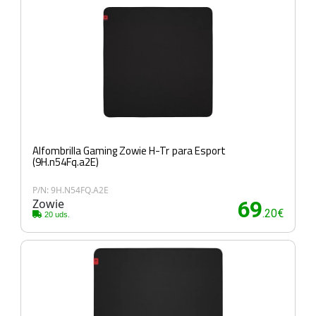
Alfombrilla Gaming Zowie H-Tr para Esport
(9H.n54Fq.a2E)
P/N: 9H.N54FQ.A2E
Zowie
69
.20€
20 uds.