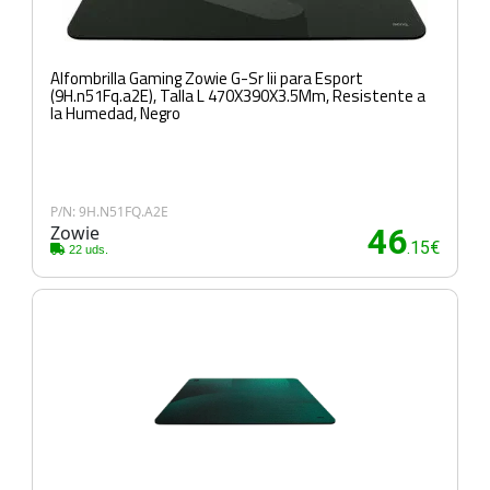
Alfombrilla Gaming Zowie G-Sr Iii para Esport
(9H.n51Fq.a2E), Talla L 470X390X3.5Mm, Resistente a
la Humedad, Negro
P/N: 9H.N51FQ.A2E
Zowie
46
.15€
22 uds.