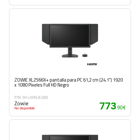
ZOWIE XL2566X+ pantalla para PC 61,2 cm (24.1") 1920
x 1080 Pixeles Full HD Negro
P/N: 9H.LMRLB.QBE
Zowie
773
.90€
No disponible