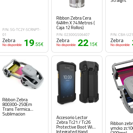
Straight
Ribbon Zebra Cera
64Mm X 74 Metros (
Caja 12 Rollos)
P/N: SG-TC2Y-SCRNPT-
01
P/N: 02300GS06407
P/N: CBA-U2
Zebra
19
Zebra
22
Zebra
.55€
.15€
No disponible
No disponible
No disponible
Ribbon Zebra
800300-250Em
Trans Termica
Sublimacion
Accesorio Lector
Zebra Tc21 / Tc26
Ribbon zebr
Protective Boot With
ymcko zc10
Integrated Hand
(200imp)