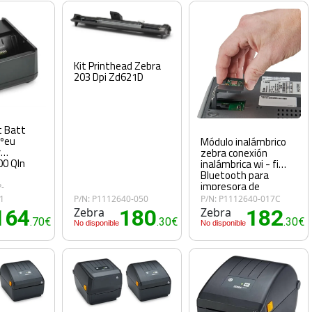
Kit Printhead Zebra
203 Dpi Zd621D
t Batt
uºeu
Módulo inalámbrico
r
zebra conexión
0 Qln
inalámbrica wi - fi
Bluetooth para
impresora de
-
etiquetas - ieee
1
P/N: P1112640-050
P/N: P1112640-017C
802.11ac
164
Zebra
180
Zebra
182
.70€
.30€
.30€
No disponible
No disponible