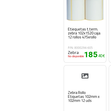
Etiequetas t.term.
zebra 102x1520 caja
12 rollos 475xrollo
P/N: 8000294-605
Zebra
185
.40€
No disponible
Zebra Rollo
Etiquetas 102mm x
102mm 12 uds