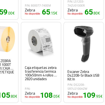
P/N: LS1203-
P/N: 800077-740EM
7AZU0100ER
59
Zebra
65
Zebra
65
.00€
.15€
.80€
No disponible
No disponible
 ZEBRA
 1000T
Caja etiquetas zebra
( CAJA 4
trasferencia termica
Escaner Zebra
27ETIQUE
100x50mm 4 rollos x
Ds2208-Sr Black USB
2820 unidades
Kit In
P/N: DS2208-
P/N:
SR7U2100AZW
105
Zebra
108
Zebra
109
.80€
.05€
.95€
No disponible
No disponible