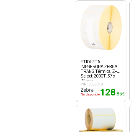
ETIQUETA
IMPRESORA ZEBRA
TRANS Térmica, Z-
Select 2000T, 57 x
32mm
P/N: 3006318
Zebra
128
.85€
No disponible