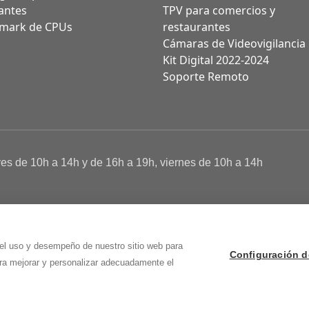
antes
TPV para comercios y
mark de CPUs
restaurantes
Cámaras de Videovigilancia
Kit Digital 2022-2024
Soporte Remoto
ves de 10h a 14h y de 16h a 19h, viernes de 10h a 14h
a de Cookies
 Osma (Soria)
 el uso y desempeño de nuestro sitio web para
Configuración d
ara mejorar y personalizar adecuadamente el