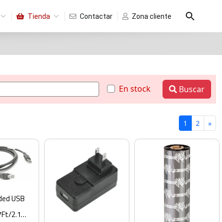
Tienda
Contactar
Zona cliente
En stock
Buscar
1
2
»
lded USB
7Ft/2.1M