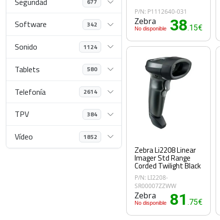
Seguridad
677
P/N: P1112640-031
Zebra
38
Software
342
.15€
No disponible
Sonido
1124
Tablets
580
Telefonía
2614
TPV
384
Vídeo
1852
Zebra Li2208 Linear
Imager Std Range
Corded Twilight Black
P/N: LI2208-
SR00007ZZWW
Zebra
81
.75€
No disponible