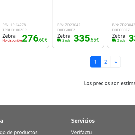
P/N: 1PLI4278-
P/N: ZD23042-
P/N: ZD23042
TRBU0100ZER
D0EG00EZ
D0EC00EZ
Zebra
276
Zebra
335
Zebra
3
.60€
.65€
No disponible
2 uds.
2 uds.
1
2
»
Los precios son estima
da
Servicios
ogo de productos
Verifactu