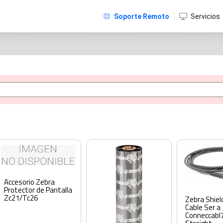
Soporte Remoto
Servicios
Accesorio Zebra
Protector de Pantalla
Zc21/Tc26
Zebra Shie
Cable Ser a
Conneccabl