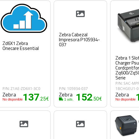
Zebra Cabezal
Impresora P105934-
Zd6X1 Zebra
037
Onecare Essential
Zebra 1 Slo
Charger Ps
Cordcpntfo
Zq600/Zq50
Serie
P/N: SAC-MPP
P/N: Z1AE-ZD6X1-3C0
P/N: 105934-037
1BCHGEU1-0
Zebra
137
Zebra
152
Zebra
.25€
.50€
No disponible
1 uds.
No disponible