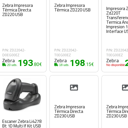
Zebra Impresora
Zebra Impresora
Impresora 
Térmica Directa
Térmica ZD220 USB
Zd220T
ZD220 USB
Transferen
Termica An
Impresion
Interface U
P/N: ZD22042-
P/N: ZD22042-
P/N: ZD22042
D0EG00EZ
T0EG00EZ
T0EG00EZ
Zebra
193
Zebra
198
Zebra
.80€
.15€
20 uds.
18 uds.
No disponible
Zebra Impresora
Zebra Impr
Térmica Directa
Térmica Dir
ZD230 USB
ZD230 USB 
Escaner Zebra Li4278
Bt 1D Multi If Kit USB