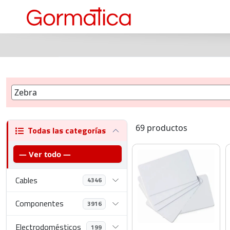
69 productos
Todas las categorías
— Ver todo —
Cables
4346
Componentes
3916
Electrodomésticos
199