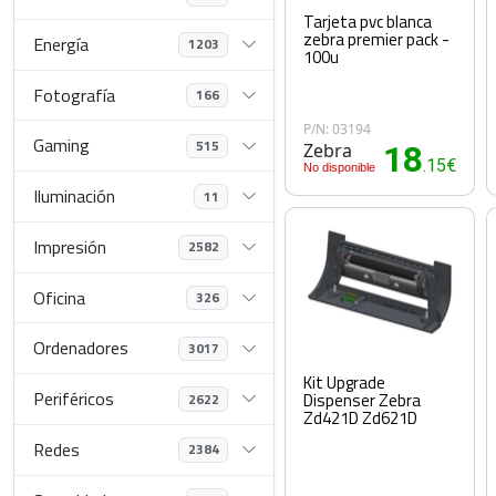
Tarjeta pvc blanca
zebra premier pack -
Energía
1203
100u
Fotografía
166
P/N: 03194
Gaming
515
Zebra
18
.15€
No disponible
Iluminación
11
Impresión
2582
Oficina
326
Ordenadores
3017
Kit Upgrade
Periféricos
Dispenser Zebra
2622
Zd421D Zd621D
Redes
2384