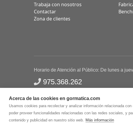
Trabaja con nosotros
Fabric
Contactar
Bench
Zona de clientes
Horario de Atención al Público: De lunes a jue
975.368.262
Aviso Legal
Política de privacidad
Polític
Acerca de las cookies en gormatica.com
Gormaz Informática S.L.
C/ Soria, 2 - El Burgo de
Usamos cookies para recolectar y analizar información relacionada con
poder proveer funcionalidades relacionadas con las redes sociales, y p
contenido y publicidad en nuestro sitio web.
Más información