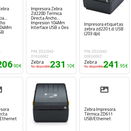
Zebra
Impresora Zebra
Zd220D Termica
cia
Directa Ancho
cho
Impresion 104Mm
Impresora etiquetas
 104Mm
Interface USB + Des
zebra zd220 t.d. USB
SB
(203 dpi)
-
P/N: ZD22042-
P/N: ZD22042-
D1EG00EZ
D0EG00EZ
206
Zebra
231
Zebra
241
.90€
.10€
.95€
No disponible
No disponible
esora
Zebra Impresora
ecta
Térmica ZD611
Ethernet
USB/Ethernet