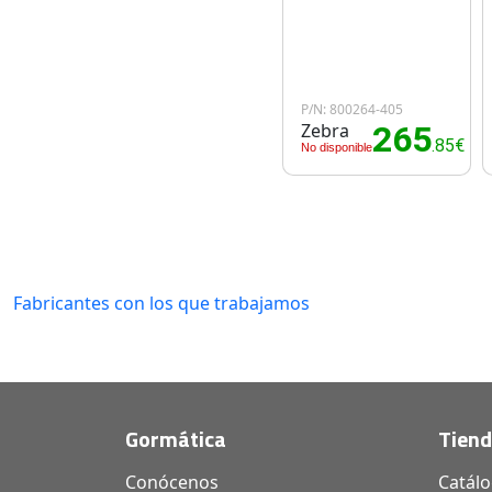
P/N: 800264-405
Zebra
265
.85€
No disponible
Fabricantes con los que trabajamos
Gormática
Tien
Conócenos
Catál