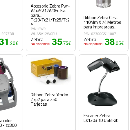
Accesorio Zebra Pwr-
Wua5V12W0Eu F.a.
para
Ribbon Zebra Cera
Tc20/Tc21/Tc25/Tc2
110Mm X 74 Metros
6
para Impresroas
P/N: PWR-
Gc/Gk/Gx/Zd (Caja 12
1-S07ZBR
WUA5V12W0EU
P/N: 02300GS11007
Rollos)
31
Zebra
35
Zebra
38
.20€
.75€
.05€
No disponible
No disponible
Ribbon Zebra Ymcko
Zxp7 para 250
Tarjetas
Escaner Zebra
Ls1203 1D USB Kit
a color
0 - zc300