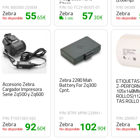
Strap
P/N: 800300-250EM
P/N: SG-TC2Y-BOOT-01
P/N: 04388
Zebra
55
Zebra
57
Zebra
.65€
.30€
No disponible
1 uds.
No disponible
Zebra 2280 Mah
ETIQUETAS
Accesorio Zebra
Battery For Zq300
Z-PERFORM
Cargador Impresora
Cpnt.
105x148MM 
Serie Zq500 y Zq600
ROLLOS)11
TAS ROLLO
P/N: BTRY-MPM-22MA1-
P/N: P1031365-042
01
P/N: 200957
Zebra
92
Zebra
102
Zebra
.60€
.90€
No disponible
No disponible
No disponible