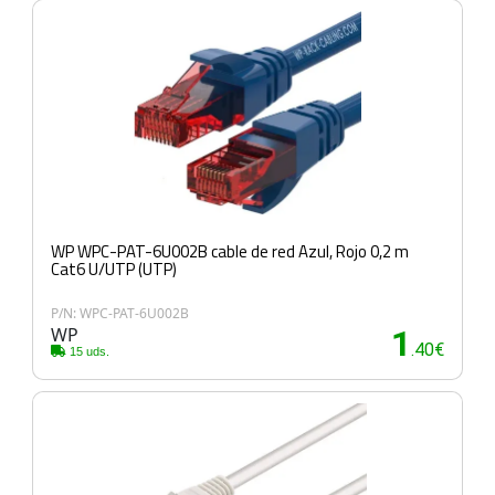
WP WPC-PAT-6U002B cable de red Azul, Rojo 0,2 m
Cat6 U/UTP (UTP)
P/N: WPC-PAT-6U002B
WP
1
.40€
15 uds.