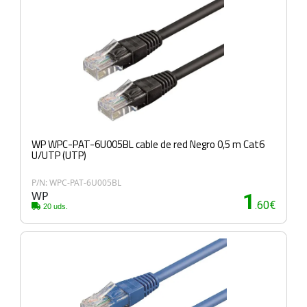
WP WPC-PAT-6U005BL cable de red Negro 0,5 m Cat6
U/UTP (UTP)
P/N: WPC-PAT-6U005BL
WP
1
.60€
20 uds.