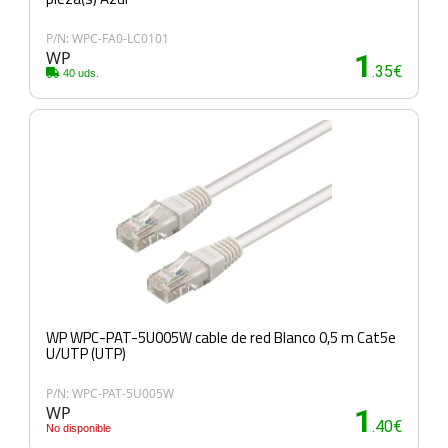
P/N: WPC-FA0-LC0101
WP
1
.35€
40 uds.
WP WPC-PAT-5U005W cable de red Blanco 0,5 m Cat5e
U/UTP (UTP)
P/N: WPC-PAT-5U005W
WP
1
.40€
No disponible