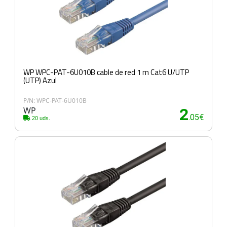
WP WPC-PAT-6U010B cable de red 1 m Cat6 U/UTP
(UTP) Azul
P/N: WPC-PAT-6U010B
WP
2
.05€
20 uds.