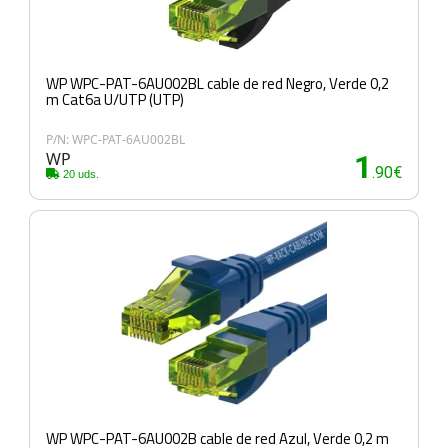
WP WPC-PAT-6AU002BL cable de red Negro, Verde 0,2
m Cat6a U/UTP (UTP)
P/N: WPC-PAT-6AU002BL
WP
1
.90€
20 uds.
WP WPC-PAT-6AU002B cable de red Azul, Verde 0,2 m