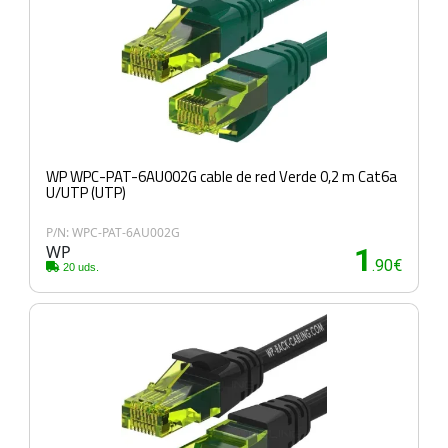
WP WPC-PAT-6AU002G cable de red Verde 0,2 m Cat6a
U/UTP (UTP)
P/N: WPC-PAT-6AU002G
WP
1
.90€
20 uds.