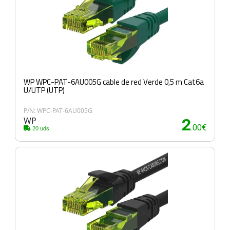
WP WPC-PAT-6AU005G cable de red Verde 0,5 m Cat6a
U/UTP (UTP)
P/N: WPC-PAT-6AU005G
WP
2
.00€
20 uds.