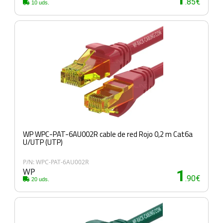
.85€
10 uds.
WP WPC-PAT-6AU002R cable de red Rojo 0,2 m Cat6a
U/UTP (UTP)
P/N: WPC-PAT-6AU002R
WP
1
.90€
20 uds.