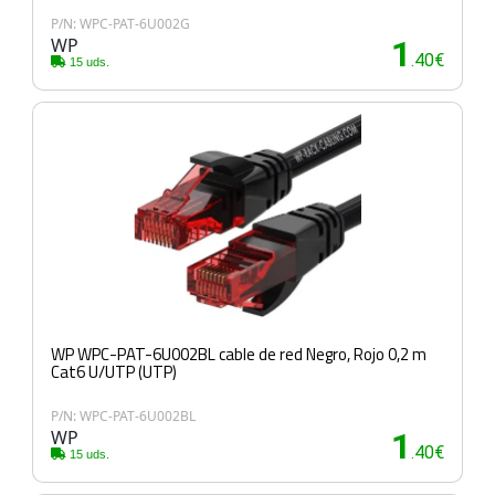
P/N: WPC-PAT-6U002G
WP
1
.40€
15 uds.
WP WPC-PAT-6U002BL cable de red Negro, Rojo 0,2 m
Cat6 U/UTP (UTP)
P/N: WPC-PAT-6U002BL
WP
1
.40€
15 uds.