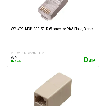
WP WPC-MDP-882-5F-R15 conector RJ45 Plata, Blanco
P/N: WPC-MDP-882-5F-R15
WP
0
.40€
1 uds.