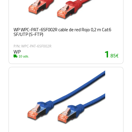
WP WPC-PAT-6SF002R cable de red Rojo 0,2 m Cat6
SF/UTP (S-FTP)
P/N: WPC-PAT-6SF002R
WP
1
.85€
10 uds.