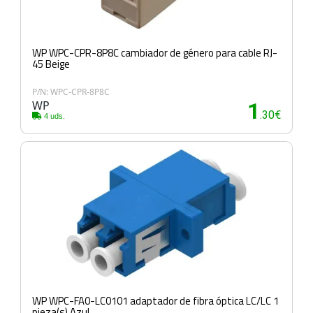
WP WPC-CPR-8P8C cambiador de género para cable RJ-
45 Beige
P/N: WPC-CPR-8P8C
WP
1
.30€
4 uds.
WP WPC-FA0-LC0101 adaptador de fibra óptica LC/LC 1
pieza(s) Azul