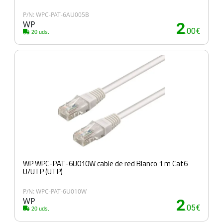
P/N: WPC-PAT-6AU005B
WP
2
.00€
20 uds.
WP WPC-PAT-6U010W cable de red Blanco 1 m Cat6
U/UTP (UTP)
P/N: WPC-PAT-6U010W
WP
2
.05€
20 uds.