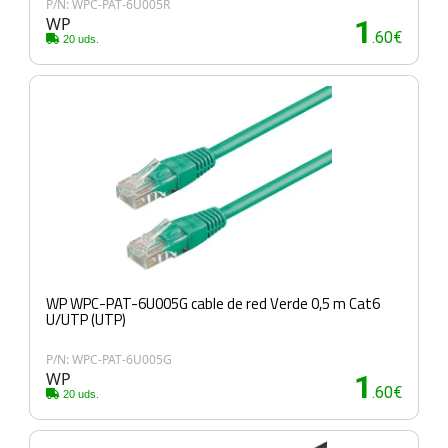
P/N: WPC-PAT-6U005R
WP
1
.60€
20 uds.
WP WPC-PAT-6U005G cable de red Verde 0,5 m Cat6
U/UTP (UTP)
P/N: WPC-PAT-6U005G
WP
1
.60€
20 uds.