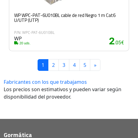
WP WPC-PAT-6U010BL cable de red Negro 1 m Cat6
U/UTP (UTP)
P/N: WPC-PAT-6U010BL
WP
2
.05€
20 uds.
1
2
3
4
5
»
Fabricantes con los que trabajamos
Los precios son estimativos y pueden variar según
disponibilidad del proveedor.
Gormática