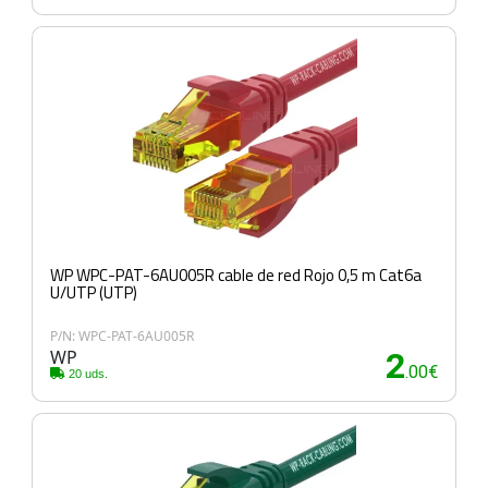
WP WPC-PAT-6AU005R cable de red Rojo 0,5 m Cat6a
U/UTP (UTP)
P/N: WPC-PAT-6AU005R
WP
2
.00€
20 uds.