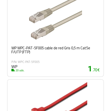
WP WPC-PAT-5F005 cable de red Gris 0,5 m Cat5e
F/UTP (FTP)
P/N: WPC-PAT-5F005
WP
1
.70€
20 uds.