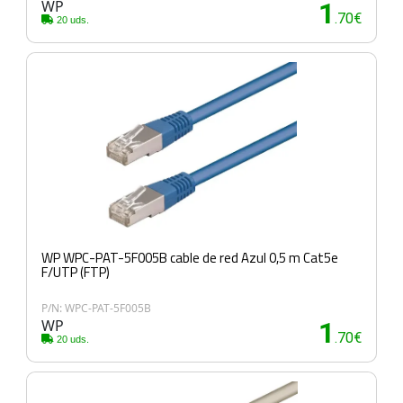
WP
1
.70€
20 uds.
WP WPC-PAT-5F005B cable de red Azul 0,5 m Cat5e
F/UTP (FTP)
P/N: WPC-PAT-5F005B
WP
1
.70€
20 uds.