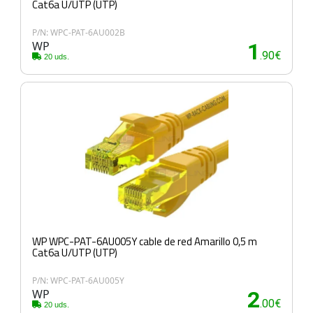
Cat6a U/UTP (UTP)
P/N: WPC-PAT-6AU002B
WP
1
.90€
20 uds.
WP WPC-PAT-6AU005Y cable de red Amarillo 0,5 m
Cat6a U/UTP (UTP)
P/N: WPC-PAT-6AU005Y
WP
2
.00€
20 uds.