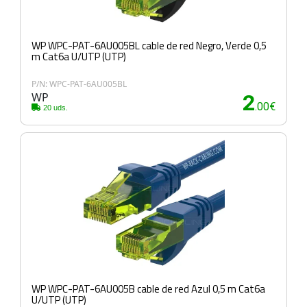
WP WPC-PAT-6AU005BL cable de red Negro, Verde 0,5
m Cat6a U/UTP (UTP)
P/N: WPC-PAT-6AU005BL
WP
2
.00€
20 uds.
WP WPC-PAT-6AU005B cable de red Azul 0,5 m Cat6a
U/UTP (UTP)