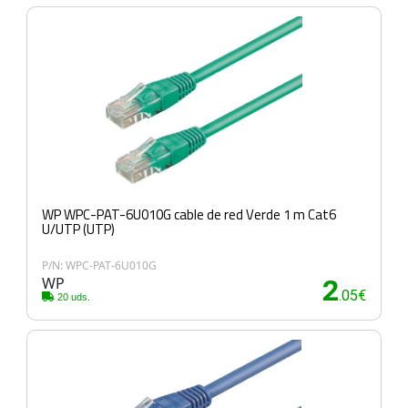
WP WPC-PAT-6U010G cable de red Verde 1 m Cat6
U/UTP (UTP)
P/N: WPC-PAT-6U010G
WP
2
.05€
20 uds.