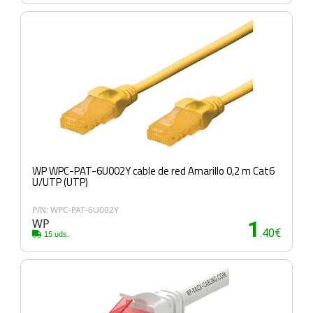
WP WPC-PAT-6U002Y cable de red Amarillo 0,2 m Cat6
U/UTP (UTP)
P/N: WPC-PAT-6U002Y
WP
1
.40€
15 uds.