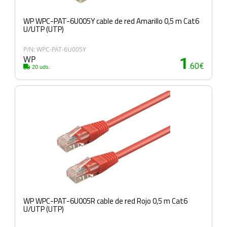
WP WPC-PAT-6U005Y cable de red Amarillo 0,5 m Cat6
U/UTP (UTP)
P/N: WPC-PAT-6U005Y
WP
1
.60€
20 uds.
WP WPC-PAT-6U005R cable de red Rojo 0,5 m Cat6
U/UTP (UTP)