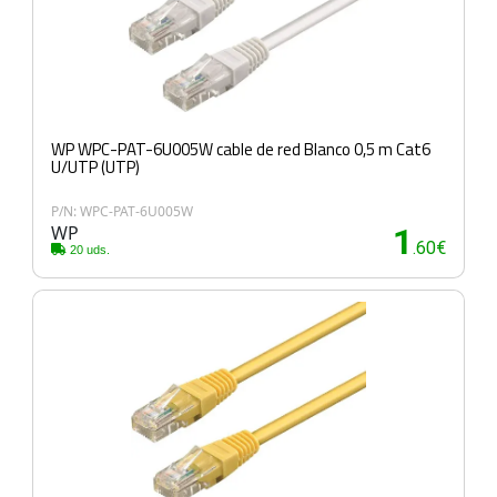
WP WPC-PAT-6U005W cable de red Blanco 0,5 m Cat6
U/UTP (UTP)
P/N: WPC-PAT-6U005W
WP
1
.60€
20 uds.