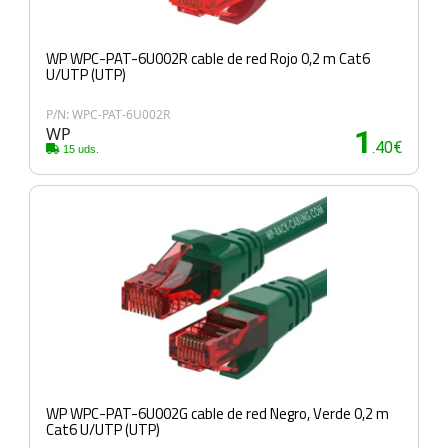
WP WPC-PAT-6U002R cable de red Rojo 0,2 m Cat6
U/UTP (UTP)
P/N: WPC-PAT-6U002R
WP
1
.40€
15 uds.
WP WPC-PAT-6U002G cable de red Negro, Verde 0,2 m
Cat6 U/UTP (UTP)