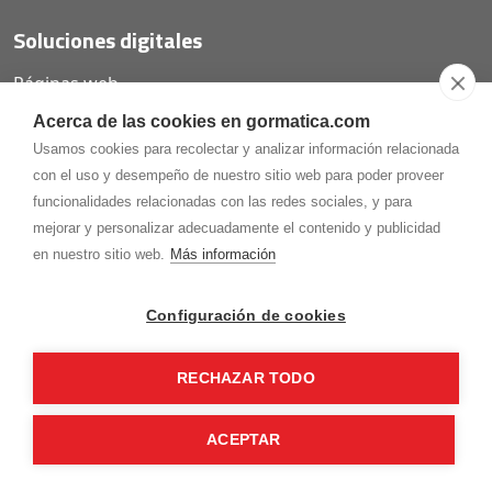
Soluciones digitales
Páginas web
Tiendas online
Acerca de las cookies en gormatica.com
Carta QR restaurantes
Usamos cookies para recolectar y analizar información relacionada
con el uso y desempeño de nuestro sitio web para poder proveer
funcionalidades relacionadas con las redes sociales, y para
mejorar y personalizar adecuadamente el contenido y publicidad
975.368.262
en nuestro sitio web.
Más información
Aviso Legal
Política de privacidad
Política de
Cookies
Configuración de cookies
Gormaz Informática S.L.
C/ Soria, 2 - El Burgo de Osma (Soria)
RECHAZAR TODO
¡Síguenos en nuestras redes!
ACEPTAR