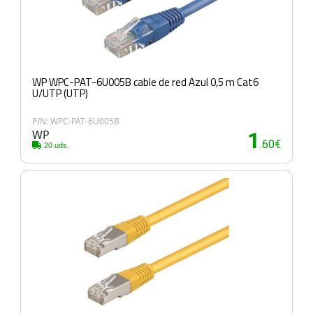
WP WPC-PAT-6U005B cable de red Azul 0,5 m Cat6
U/UTP (UTP)
P/N: WPC-PAT-6U005B
WP
1
.60€
20 uds.