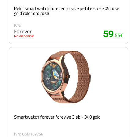
Reloj smartwatch forever forvive petite sb - 305 rose
gold color oro rosa
P/N:
Forever
59
.55€
No disponible
Smartwatch forever forevive 3 sb - 340 gold
P/N: GSM169756