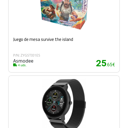
Juego de mesa survive the island
P/N: ZYGSTI01ES
Asmodee
25
.65€
4 uds.