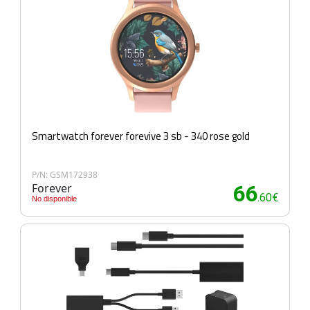
Smartwatch forever forevive 3 sb - 340 rose gold
P/N: GSM172938
Forever
66
.60€
No disponible