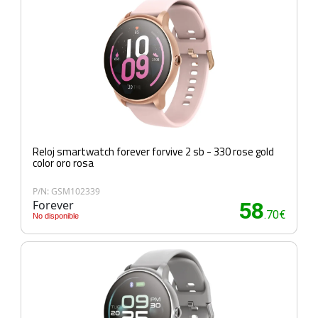
Reloj smartwatch forever forvive 2 sb - 330 rose gold
color oro rosa
P/N: GSM102339
Forever
58
.70€
No disponible