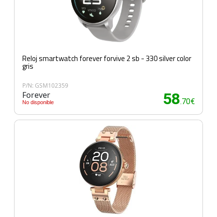
Reloj smartwatch forever forvive 2 sb - 330 silver color
gris
P/N: GSM102359
Forever
58
.70€
No disponible