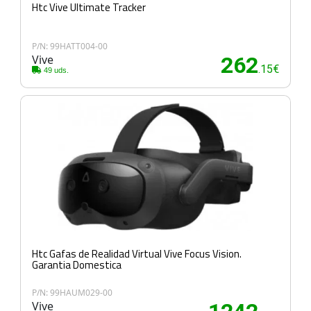
Htc Vive Ultimate Tracker
P/N: 99HATT004-00
Vive
262
.15€
49 uds.
Htc Gafas de Realidad Virtual Vive Focus Vision.
Garantia Domestica
P/N: 99HAUM029-00
Vive