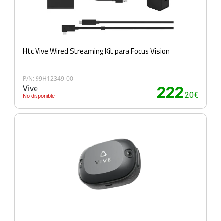
Htc Vive Wired Streaming Kit para Focus Vision
P/N: 99H12349-00
Vive
222
.20€
No disponible