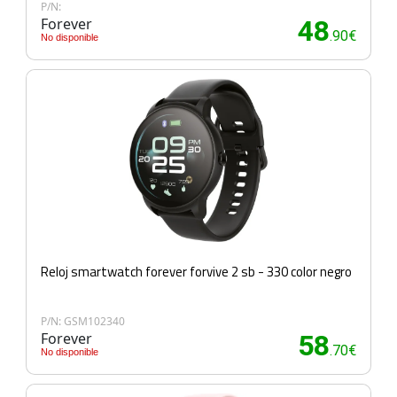
P/N:
Forever
48
.90€
No disponible
Reloj smartwatch forever forvive 2 sb - 330 color negro
P/N: GSM102340
Forever
58
.70€
No disponible