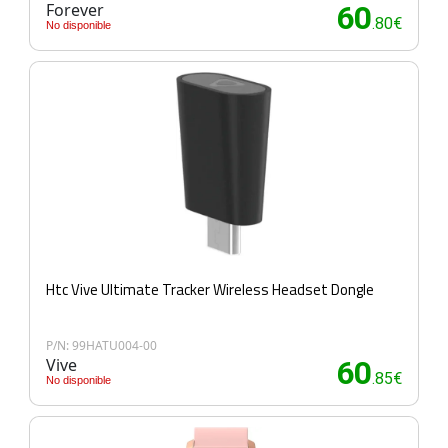
Forever
60
.80€
No disponible
Htc Vive Ultimate Tracker Wireless Headset Dongle
P/N: 99HATU004-00
Vive
60
.85€
No disponible