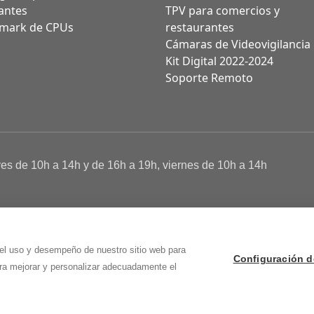
antes
TPV para comercios y
mark de CPUs
restaurantes
Cámaras de Videovigilancia
Kit Digital 2022-2024
Soporte Remoto
ves de 10h a 14h y de 16h a 19h, viernes de 10h a 14h
a de Cookies
 Osma (Soria)
 el uso y desempeño de nuestro sitio web para
Configuración d
ara mejorar y personalizar adecuadamente el