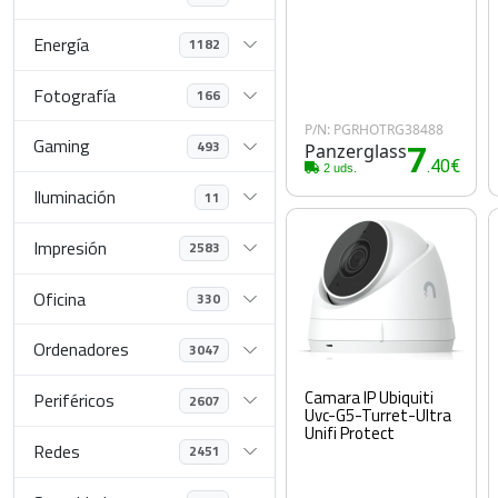
Energía
1182
Fotografía
166
P/N: PGRHOTRG38488
Gaming
493
Panzerglass
7
.40€
2 uds.
Iluminación
11
Impresión
2583
Oficina
330
Ordenadores
3047
Camara IP Ubiquiti
Periféricos
2607
Uvc-G5-Turret-Ultra
Unifi Protect
Redes
2451