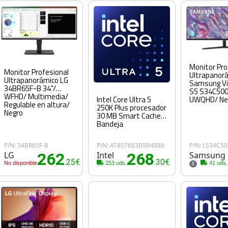
Monitor Pro
Monitor Profesional
Ultrapanor
Ultrapanorámico LG
Samsung Vi
34BR65F-B 34"/
S5 S34C500
WFHD/ Multimedia/
UWQHD/ Ne
Intel Core Ultra 5
Regulable en altura/
250K Plus procesador
Negro
30 MB Smart Cache
Bandeja
P/N: 34BR65F-B
P/N: AT807683B9B4886
P/N: LS34C5
LG
262
Intel
268
Samsung
.25€
.30€
No disponible
253 uds.
41 uds.
2