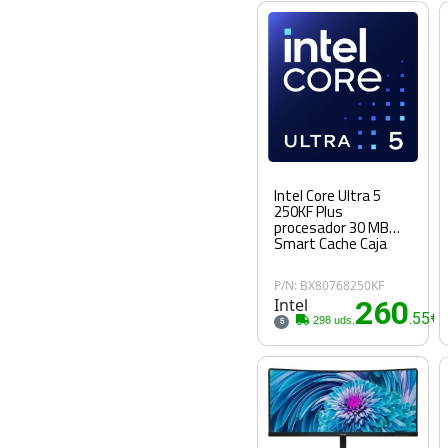
Intel Core Ultra 5
250KF Plus
procesador 30 MB
Smart Cache Caja
P/N: BX80768250KF
Intel
260
.55€
298 uds.
5