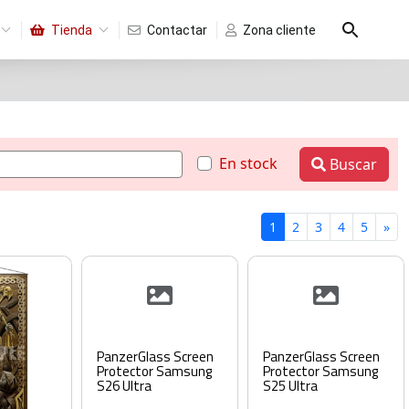
Tienda
Contactar
Zona cliente
En stock
Buscar
1
2
3
4
5
»
PanzerGlass Screen
PanzerGlass Screen
Protector Samsung
Protector Samsung
S26 Ultra
S25 Ultra