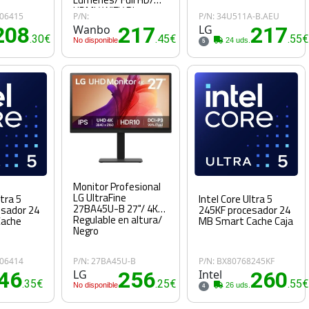
HDMI/ WiFi/ Blanco
806415
P/N:
P/N: 34U511A-B.AEU
208
Wanbo
217
LG
217
.30€
.45€
.55€
No disponible
24 uds.
5
Monitor Profesional
LG UltraFine
Intel Core Ultra 5
ltra 5
27BA45U-B 27"/ 4K/
245KF procesador 24
esador 24
Regulable en altura/
MB Smart Cache Caja
Cache
Negro
806414
P/N: 27BA45U-B
P/N: BX80768245KF
46
LG
256
Intel
260
.35€
.25€
.55€
No disponible
26 uds.
4