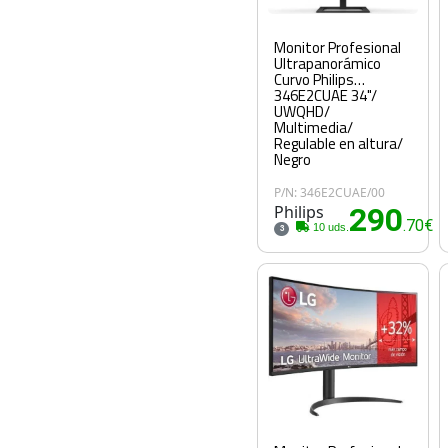
Monitor Profesional
Ultrapanorámico
Curvo Philips
346E2CUAE 34"/
UWQHD/
Multimedia/
Regulable en altura/
Negro
P/N: 346E2CUAE/00
Philips
290
.70€
10 uds.
3