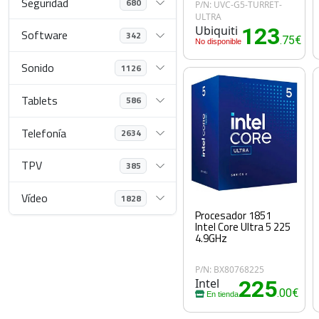
Seguridad
680
P/N: UVC-G5-TURRET-
ULTRA
Ubiquiti
123
Software
342
.75€
No disponible
Sonido
1126
Tablets
586
Telefonía
2634
TPV
385
Vídeo
1828
Procesador 1851
Intel Core Ultra 5 225
4.9GHz
P/N: BX80768225
Intel
225
.00€
En tienda