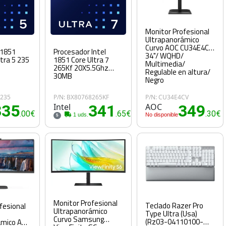
Monitor Profesional
Ultrapanorámico
Curvo AOC CU34E4CV
 1851
Procesador Intel
34"/ WQHD/
ltra 5 235
1851 Core Ultra 7
Multimedia/
265Kf 20X5.5Ghz
Regulable en altura/
30MB
Negro
8235
P/N: BX80768265KF
P/N: CU34E4CV
335
Intel
341
AOC
349
.00€
.65€
.30€
1 uds.
No disponible
5
Monitor Profesional
Teclado Razer Pro
fesional
Ultrapanorámico
Type Ultra (Usa)
Curvo Samsung
(Rz03-04110100-
ámico AOC