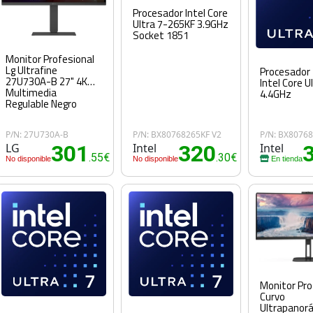
Procesador Intel Core
Ultra 7-265KF 3.9GHz
Socket 1851
Monitor Profesional
Lg Ultrafine
Procesador
27U730A-B 27" 4K
Intel Core U
Multimedia
4.4GHz
Regulable Negro
P/N: 27U730A-B
P/N: BX80768265KF V2
P/N: BX8076
LG
301
Intel
320
Intel
.55€
.30€
No disponible
No disponible
En tienda
Monitor Pro
Curvo
Ultrapanor