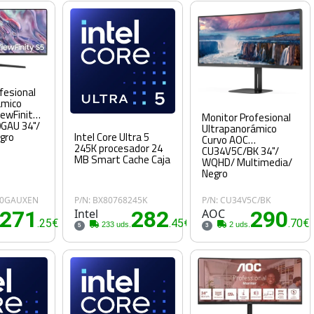
fesional
ámico
ewFinity
Monitor Profesional
GAU 34"/
Ultrapanorámico
Intel Core Ultra 5
gro
Curvo AOC
245K procesador 24
CU34V5C/BK 34"/
MB Smart Cache Caja
WQHD/ Multimedia/
Negro
00GAUXEN
P/N: BX80768245K
P/N: CU34V5C/BK
271
Intel
282
AOC
290
.25€
.45€
.70€
233 uds.
2 uds.
5
3