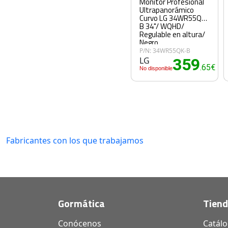
Monitor Profesional
Ultrapanorámico
Curvo LG 34WR55QK-
B 34"/ WQHD/
Regulable en altura/
Negro
P/N: 34WR55QK-B
LG
359
.65€
No disponible
Fabricantes con los que trabajamos
Gormática
Tien
Conócenos
Catál