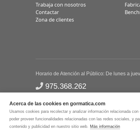
Trabaja con nosotros
Fabric
Contactar
Bench
Zona de clientes
Horario de Atención al Público: De lunes a jue
975.368.262
Aviso Legal
Política de privacidad
Polític
Acerca de las cookies en gormatica.com
Gormaz Informática S.L.
C/ Soria, 2 - El Burgo de
Usamos cookies para recolectar y analizar información relacionada con
poder proveer funcionalidades relacionadas con las redes sociales, y p
contenido y publicidad en nuestro sitio web.
Más información