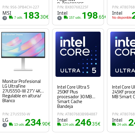
Bx80768225F
P/N: 9S6-3PB4CH-227
P/N: BX80768225F
P/N: AT8076
99Cn9C
MSI
183
Intel
198
Intel
.30€
.65€
7 uds.
157 uds.
No disponible
3
6
Monitor Profesional
LG UltraFine
Intel Core Ultra 5
Intel Core U
27US550-W 27"/ 4K/
250KF Plus
245KF proc
Regulable en altura/
procesador 30 MB
MB Smart 
Blanco
Smart Cache
Bandeja
P/N: 27US550-W
P/N: AT807683B9B4887
P/N: AT8076
LG
234
Intel
246
Intel
2
.90€
.35€
13 uds.
124 uds.
24 uds.
2