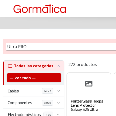
272 productos
Todas las categorías
— Ver todo —
Cables
4327
PanzerGlass Hoops
Componentes
3908
Lens Protector
Galaxy S25 Ultra
Electrodomésticos
199