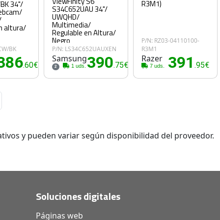
ViewFinity S6
R3M1)
BK 34"/
S34C652UAU 34"/
ebcam/
UWQHD/
/
Multimedia/
n altura/
Regulable en Altura/
Negro
P/N: RZ03-04110100-
CW/BK
P/N: LS34C652UAUXEN
R3M1
386
Samsung
390
Razer
391
.60€
.75€
.95€
1 uds.
7 uds.
2
tivos y pueden variar según disponibilidad del proveedor.
Soluciones digitales
Páginas web