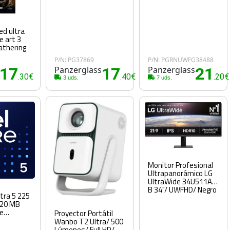
ed ultra
le art 3
athering
P/N: PG37869
P/N: PGRNUWFG38488
17
Panzerglass
17
Panzerglass
21
.30€
.40€
.20€
3 uds.
7 uds.
Monitor Profesional
Ultrapanorámico LG
UltraWide 34U511A-
B 34"/ UWFHD/ Negro
ltra 5 225
 20 MB
e
Proyector Portátil
Wanbo T2 Ultra/ 500
Lúmenes/ Full HD/