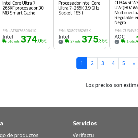
CU34V5CW/
Procesador Intel Core
Intel Core Ultra 7
UWQHD/ W
Ultra 7-265K 3.9 GHz
265KF procesador 30
Multimedia
Socket 1851
MB Smart Cache
Regulable e
Negro
P/N: AT8076806410
P/N: BX80768265K
P/N: CU34V5
Intel
374
Intel
375
AOC
.05€
.35€
516 uds.
27 uds.
1 uds.
4
2
1
2
3
4
5
»
Los precios son estima
da
Servicios
ogo de productos
Verifactu