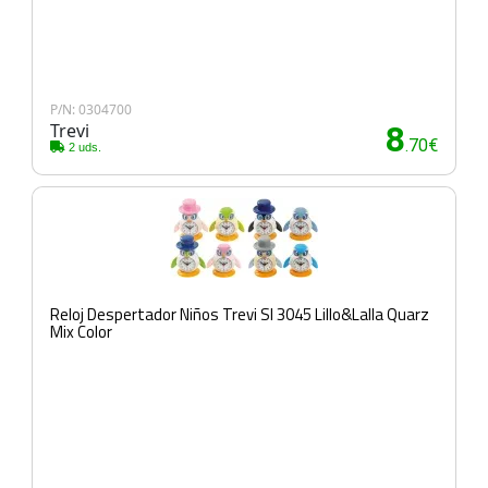
P/N: 0304700
Trevi
8
.70€
2 uds.
Reloj Despertador Niños Trevi Sl 3045 Lillo&Lalla Quarz
Mix Color