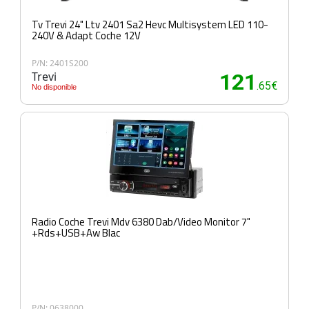
Tv Trevi 24" Ltv 2401 Sa2 Hevc Multisystem LED 110-
240V & Adapt Coche 12V
P/N: 2401S200
Trevi
121
.65€
No disponible
Radio Coche Trevi Mdv 6380 Dab/Video Monitor 7"
+Rds+USB+Aw Blac
P/N: 0638000