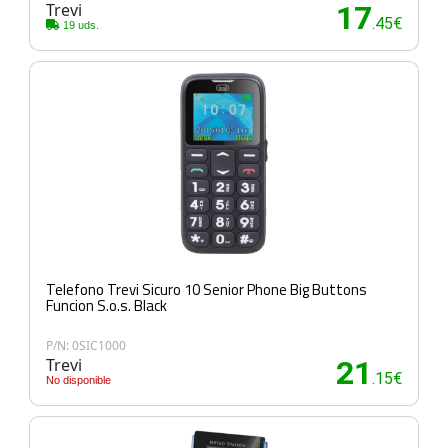
Trevi
17
.45€
19 uds.
Telefono Trevi Sicuro 10 Senior Phone Big Buttons
Funcion S.o.s. Black
P/N: 0SIC1000
Trevi
21
.15€
No disponible