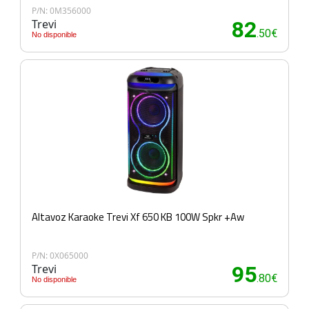
P/N: 0M356000
Trevi
82
.50€
No disponible
Altavoz Karaoke Trevi Xf 650 KB 100W Spkr +Aw
P/N: 0X065000
Trevi
95
.80€
No disponible