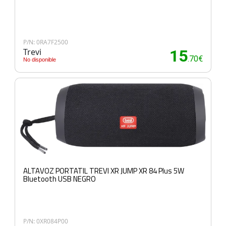
P/N: 0RA7F2500
Trevi
15
.70€
No disponible
ALTAVOZ PORTATIL TREVI XR JUMP XR 84 Plus 5W
Bluetooth USB NEGRO
P/N: 0XR084P00