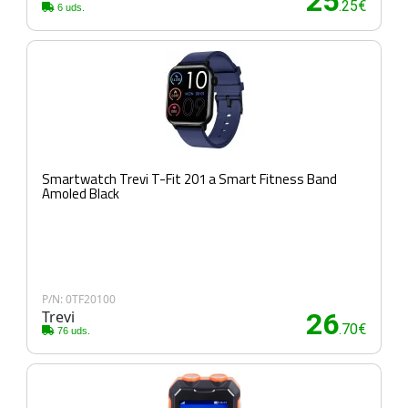
25
.25€
6 uds.
Smartwatch Trevi T-Fit 201 a Smart Fitness Band
Amoled Black
P/N: 0TF20100
Trevi
26
.70€
76 uds.