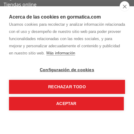
Tiendas online
Carta QR restaurantes
Acerca de las cookies en gormatica.com
Usamos cookies para recolectar y analizar información relacionada
con el uso y desempeño de nuestro sitio web para poder proveer
funcionalidades relacionadas con las redes sociales, y para
975.368.262
mejorar y personalizar adecuadamente el contenido y publicidad
Aviso Legal
Política de privacidad
Política de
en nuestro sitio web.
Más información
Cookies
Gormaz Informática S.L.
C/ Soria, 2 - El Burgo de Osma (Soria)
Configuración de cookies
¡Síguenos en nuestras redes!
RECHAZAR TODO
ACEPTAR