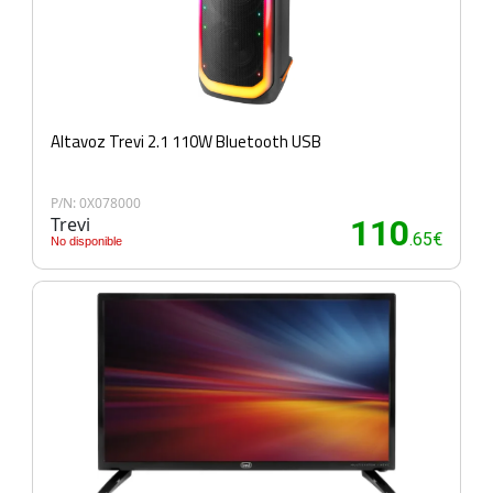
Altavoz Trevi 2.1 110W Bluetooth USB
P/N: 0X078000
Trevi
110
.65€
No disponible