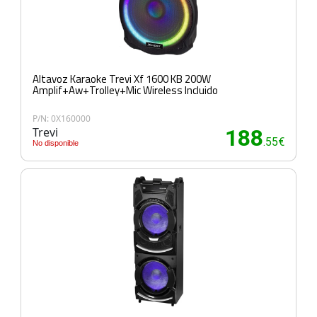
Altavoz Karaoke Trevi Xf 1600 KB 200W
Amplif+Aw+Trolley+Mic Wireless Incluido
P/N: 0X160000
Trevi
188
.55€
No disponible