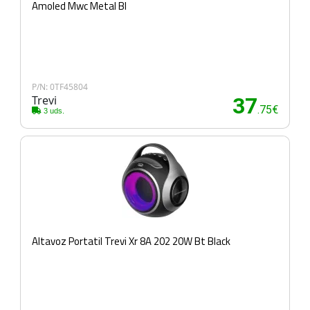
Amoled Mwc Metal Bl
P/N: 0TF45804
Trevi
37
.75€
3 uds.
Altavoz Portatil Trevi Xr 8A 202 20W Bt Black