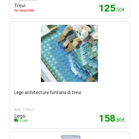
Trevi
125
.50€
No disponible
Lego architecture fontana di trevi
P/N: 21062
Lego
158
.80€
2 uds.