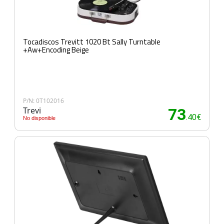
Tocadiscos Trevitt 1020 Bt Sally Turntable
+Aw+Encoding Beige
P/N: 0T102016
Trevi
73
.40€
No disponible