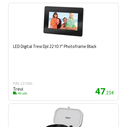
LED Digital Trevi Dpl 2210 7" Photoframe Black
P/N: 221000
Trevi
47
.25€
40 uds.