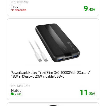
P/N: 0304500
Trevi
9
.40€
No disponible
Powerbank Natec Trevi Slim Qv2 10000Mah 2Xusb-A
18W + 1Xusb-C 20W + Cable USB-C
P/N: NPB-2294
Natec
11
.05€
7 uds.