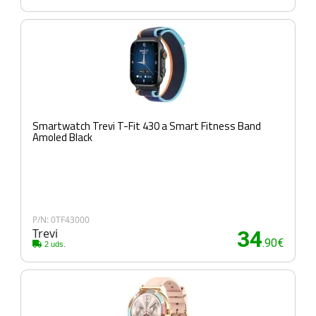
Smartwatch Trevi T-Fit 430 a Smart Fitness Band
Amoled Black
P/N: 0TF43000
Trevi
34
.90€
2 uds.