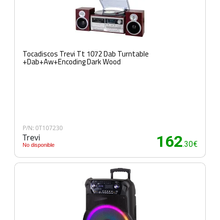
Tocadiscos Trevi Tt 1072 Dab Turntable
+Dab+Aw+Encoding Dark Wood
P/N: 0T107230
Trevi
162
.30€
No disponible