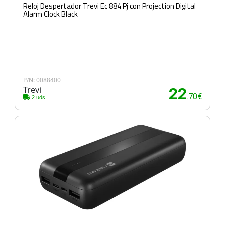
Reloj Despertador Trevi Ec 884 Pj con Projection Digital
Alarm Clock Black
P/N: 0088400
Trevi
22
.70€
2 uds.