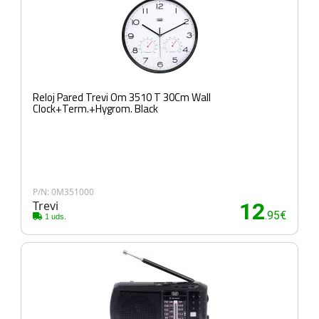
Reloj Pared Trevi Om 3510 T 30Cm Wall
Clock+Term.+Hygrom. Black
P/N: 0M351000
Trevi
12
.95€
1 uds.