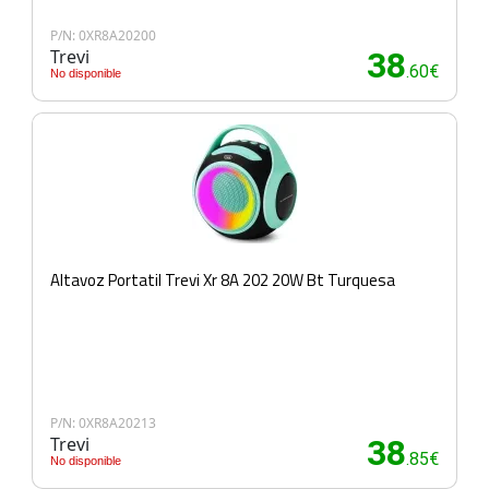
P/N: 0XR8A20200
Trevi
38
.60€
No disponible
Altavoz Portatil Trevi Xr 8A 202 20W Bt Turquesa
P/N: 0XR8A20213
Trevi
38
.85€
No disponible