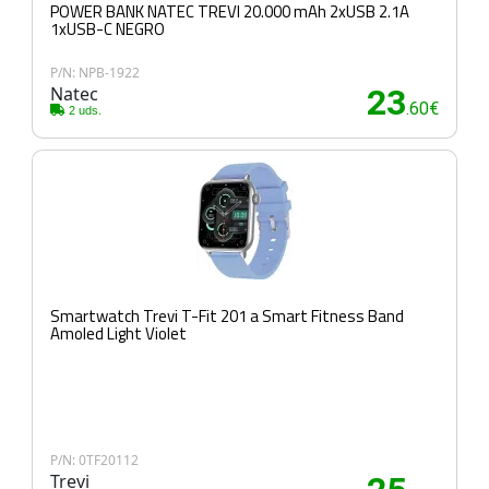
POWER BANK NATEC TREVI 20.000 mAh 2xUSB 2.1A
1xUSB-C NEGRO
P/N: NPB-1922
Natec
23
.60€
2 uds.
Smartwatch Trevi T-Fit 201 a Smart Fitness Band
Amoled Light Violet
P/N: 0TF20112
Trevi