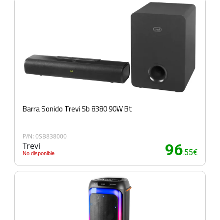
Barra Sonido Trevi Sb 8380 90W Bt
P/N: 0SB838000
Trevi
96
.55€
No disponible