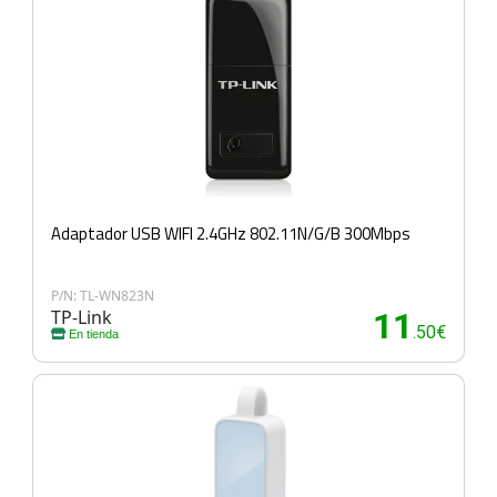
Adaptador USB WIFI 2.4GHz 802.11N/G/B 300Mbps
P/N: TL-WN823N
TP-Link
11
.50€
En tienda