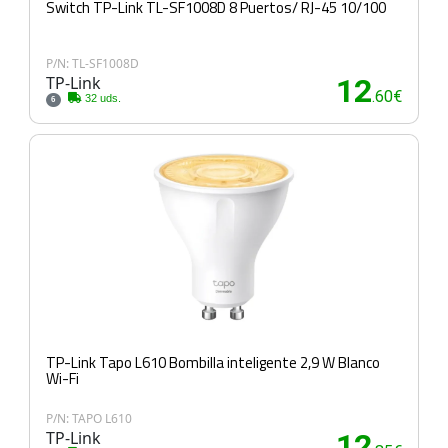
Switch TP-Link TL-SF1008D 8 Puertos/ RJ-45 10/100
P/N: TL-SF1008D
TP-Link
12
.60€
32 uds.
6
TP-Link Tapo L610 Bombilla inteligente 2,9 W Blanco
Wi-Fi
P/N: TAPO L610
TP-Link
12