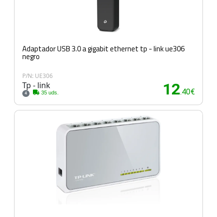
Adaptador USB 3.0 a gigabit ethernet tp - link ue306
negro
P/N: UE306
Tp - link
12
.40€
35 uds.
4