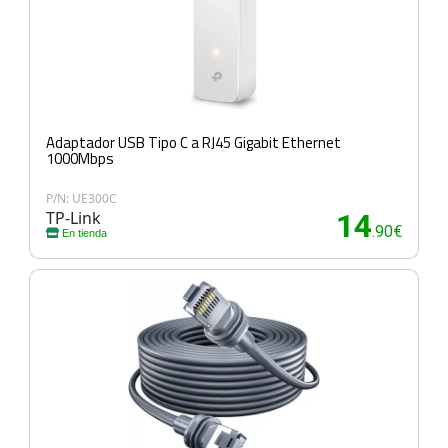
Adaptador USB Tipo C a RJ45 Gigabit Ethernet
1000Mbps
P/N: UE300C
TP-Link
14
.90€
En tienda