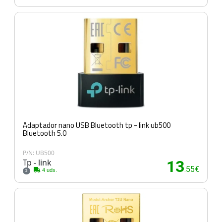
Adaptador nano USB Bluetooth tp - link ub500
Bluetooth 5.0
P/N: UB500
Tp - link
13
.55€
4 uds.
3