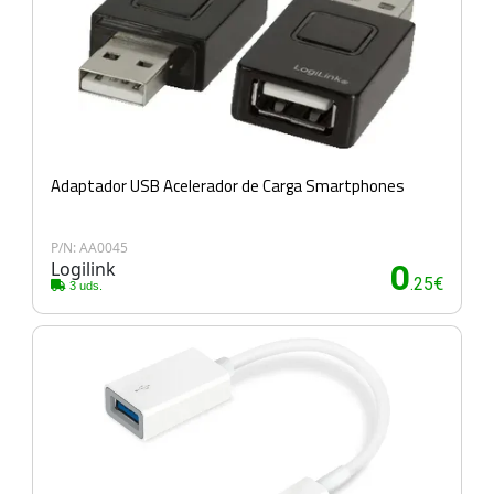
Adaptador USB Acelerador de Carga Smartphones
P/N: AA0045
Logilink
0
.25€
3 uds.