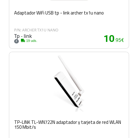
Adaptador WiFi USB tp - link archer tx1u nano
P/N: ARCHER TX1U NANO
Tp - link
10
.95€
19 uds.
2
TP-LINK TL-WN722N adaptador y tarjeta de red WLAN
150 Mbit/s