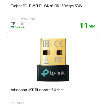
Tarjeta PCI-E WIFI TL-WN781ND 150Mbps SMA
P/N: TL-WN781ND
TP-Link
11
.95€
En tienda
Adaptador USB Bluetooth 5.0 Nano
P/N: UB5A