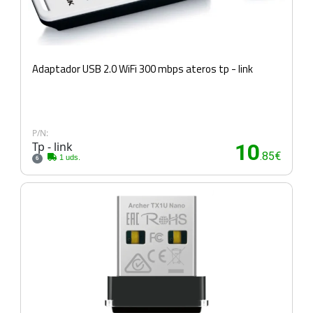
Adaptador USB 2.0 WiFi 300 mbps ateros tp - link
P/N:
Tp - link
10
.85€
1 uds.
6