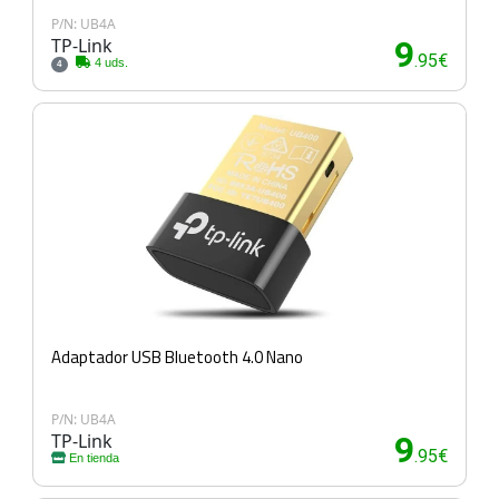
P/N: UB4A
TP-Link
9
.95€
4 uds.
4
Adaptador USB Bluetooth 4.0 Nano
P/N: UB4A
TP-Link
9
.95€
En tienda