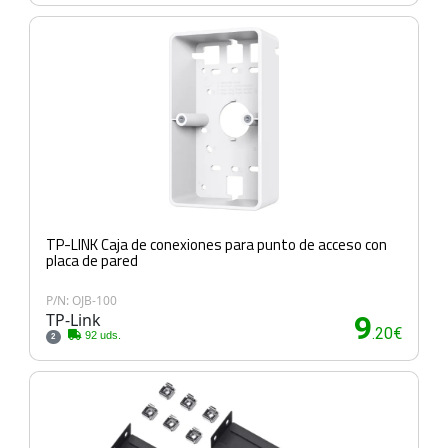
TP-LINK Caja de conexiones para punto de acceso con
placa de pared
P/N: OJB-100
TP-Link
9
.20€
92 uds.
2