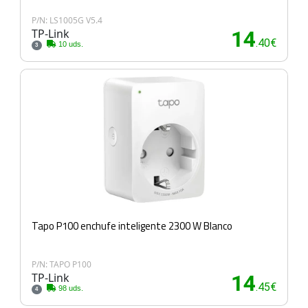
P/N: LS1005G V5.4
TP-Link
14
.40€
10 uds.
3
Tapo P100 enchufe inteligente 2300 W Blanco
P/N: TAPO P100
TP-Link
14
.45€
98 uds.
4