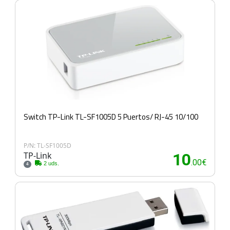
Switch TP-Link TL-SF1005D 5 Puertos/ RJ-45 10/100
P/N: TL-SF1005D
TP-Link
10
.00€
2 uds.
4