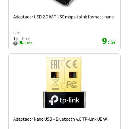
Adaptador USB 2.0 WiFi 150 mbps tplink formato nano
P/N:
Tp - link
9
.55€
9 uds.
6
Adaptador Nano USB - Bluetooth 4.0 TP-Link UB4A