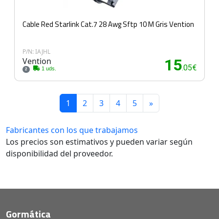
Cable Red Starlink Cat.7 28 Awg Sftp 10 M Gris Vention
P/N: IAJHL
Vention
15
.05€
1 uds.
2
1
2
3
4
5
»
Fabricantes con los que trabajamos
Los precios son estimativos y pueden variar según
disponibilidad del proveedor.
Gormática