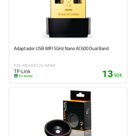
Adaptador USB WIFI 5GHz Nano AC600 Dual Band
P/N: ARCHER T2U NANO
TP-Link
13
.90€
En tienda