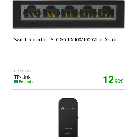
Switch 5 puertos LS1005G 10/100/1000Mbps Gigabit
P/N: LS1005G
TP-Link
12
.90€
En tienda