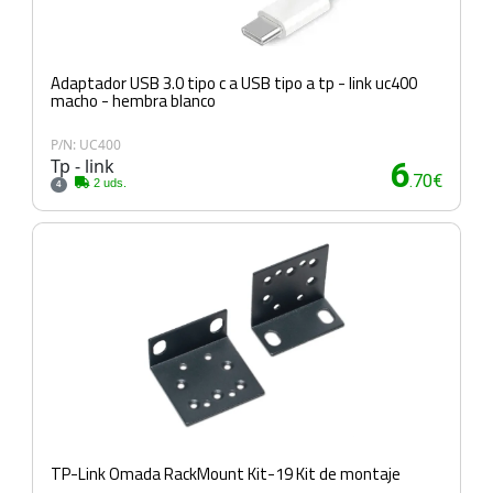
Adaptador USB 3.0 tipo c a USB tipo a tp - link uc400
macho - hembra blanco
P/N: UC400
Tp - link
6
.70€
2 uds.
4
TP-Link Omada RackMount Kit-19 Kit de montaje