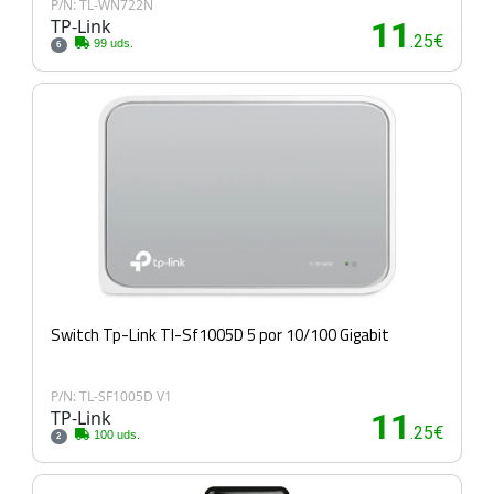
P/N: TL-WN722N
TP-Link
11
.25€
99 uds.
6
Switch Tp-Link Tl-Sf1005D 5 por 10/100 Gigabit
P/N: TL-SF1005D V1
TP-Link
11
.25€
100 uds.
2