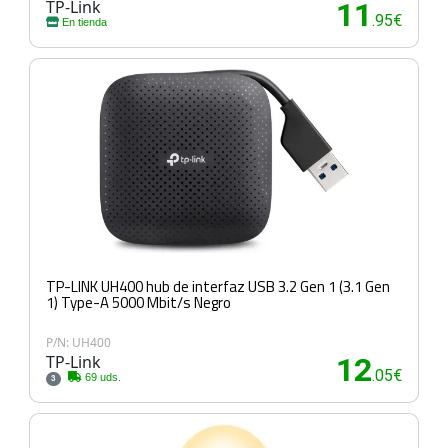
TP-Link
11
.95€
En tienda
TP-LINK UH400 hub de interfaz USB 3.2 Gen 1 (3.1 Gen
1) Type-A 5000 Mbit/s Negro
P/N: UH400
TP-Link
12
.05€
69 uds.
3