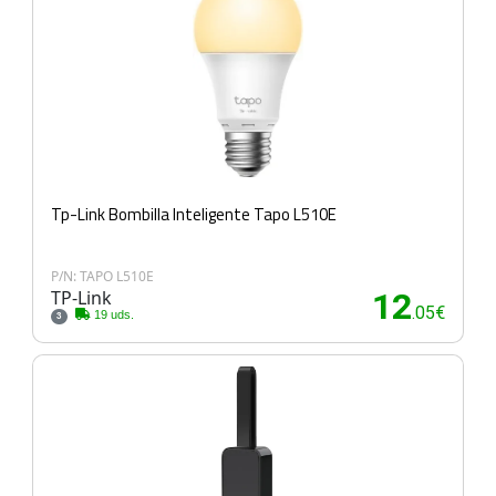
Tp-Link Bombilla Inteligente Tapo L510E
P/N: TAPO L510E
TP-Link
12
.05€
19 uds.
3