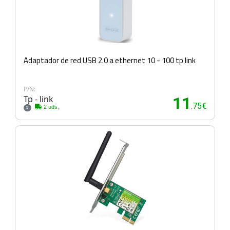
Adaptador de red USB 2.0 a ethernet 10 - 100 tp link
P/N:
Tp - link
11
.75€
2 uds.
3