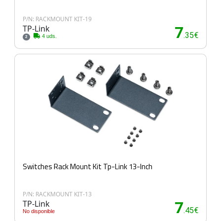
P/N: RACKMOUNT KIT-19
TP-Link
7
.35€
4 uds.
2
Switches Rack Mount Kit Tp-Link 13-Inch
P/N: RACKMOUNT KIT-13
TP-Link
7
.45€
No disponible