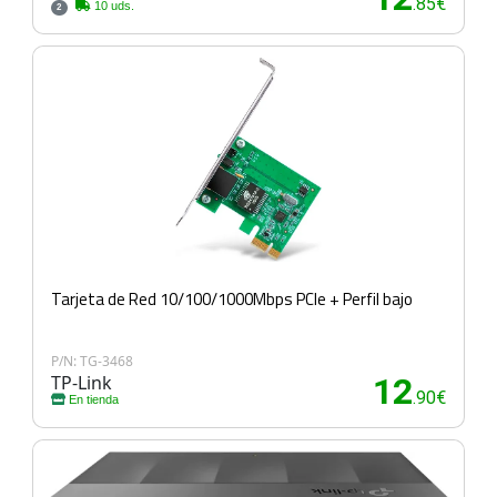
.85€
10 uds.
2
Tarjeta de Red 10/100/1000Mbps PCIe + Perfil bajo
P/N: TG-3468
TP-Link
12
.90€
En tienda