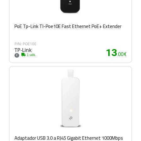
PoE Tp-Link Tl-Poe10E Fast Ethernet PoE+ Extender
P/N: POE10E
TP-Link
13
.00€
1 uds.
2
Adaptador USB 3.0 a RJ45 Gigabit Ethernet 1000Mbps