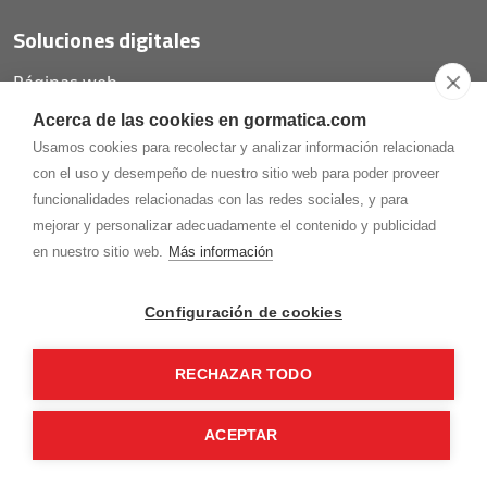
Soluciones digitales
Páginas web
Tiendas online
Acerca de las cookies en gormatica.com
Carta QR restaurantes
Usamos cookies para recolectar y analizar información relacionada
con el uso y desempeño de nuestro sitio web para poder proveer
funcionalidades relacionadas con las redes sociales, y para
mejorar y personalizar adecuadamente el contenido y publicidad
975.368.262
en nuestro sitio web.
Más información
Aviso Legal
Política de privacidad
Política de
Cookies
Configuración de cookies
Gormaz Informática S.L.
C/ Soria, 2 - El Burgo de Osma (Soria)
RECHAZAR TODO
¡Síguenos en nuestras redes!
ACEPTAR