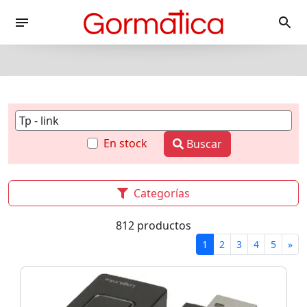
En stock
Buscar
Categorías
812 productos
1
2
3
4
5
»