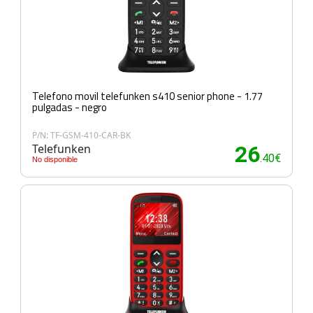
Telefono movil telefunken s410 senior phone - 1.77
pulgadas - negro
P/N: TF-GSM-410-CAR-BK
Telefunken
26
.40€
No disponible