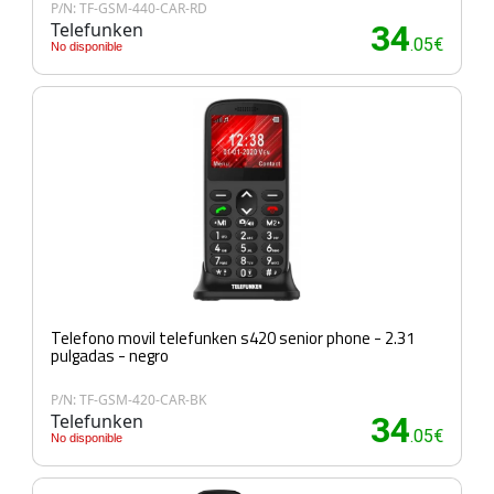
P/N: TF-GSM-440-CAR-RD
Telefunken
34
.05€
No disponible
Telefono movil telefunken s420 senior phone - 2.31
pulgadas - negro
P/N: TF-GSM-420-CAR-BK
Telefunken
34
.05€
No disponible