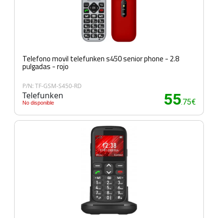
Telefono movil telefunken s450 senior phone - 2.8
pulgadas - rojo
P/N: TF-GSM-S450-RD
Telefunken
55
.75€
No disponible