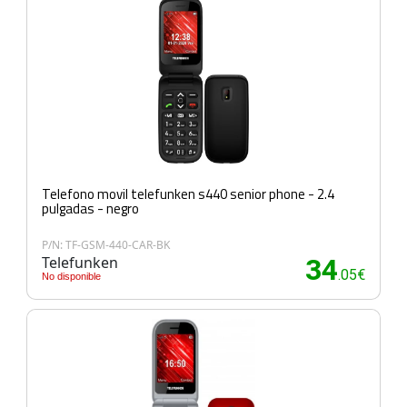
Telefono movil telefunken s440 senior phone - 2.4
pulgadas - negro
P/N: TF-GSM-440-CAR-BK
Telefunken
34
.05€
No disponible