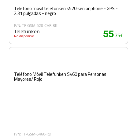
Telefono movil telefunken s520 senior phone - GPS -
2.31 pulgadas - negro
P/N: TF-GSM-520-CAR-BK
Telefunken
55
.75€
No disponible
Teléfono Móvil Telefunken S460 para Personas
Mayores/ Rojo
P/N: TF-GSM-S460-RD