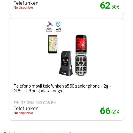
Telefunken
62
.50€
No disponible
Telefono movil telefunken s560 senior phone - 2g -
GPS - 2.8 pulgadas - negro
P/N: TF-GSM-560-CAR-BK
Telefunken
66
.65€
No disponible