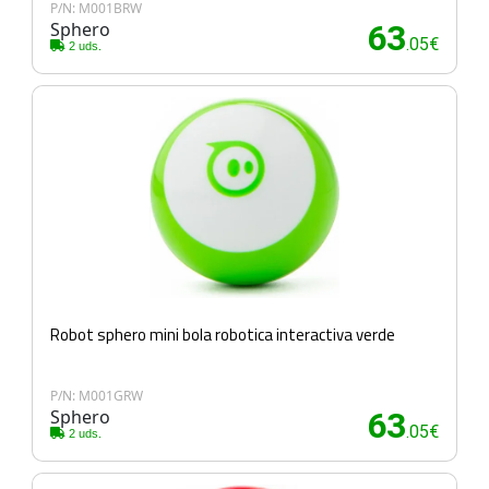
P/N: M001BRW
Sphero
63
.05€
2 uds.
Robot sphero mini bola robotica interactiva verde
P/N: M001GRW
Sphero
63
.05€
2 uds.