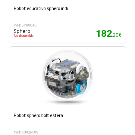
Robot educativo sphero indi
P/N: SPR0040
Sphero
182
.20€
No disponible
Robot sphero bolt esfera
P/N: K002ROW