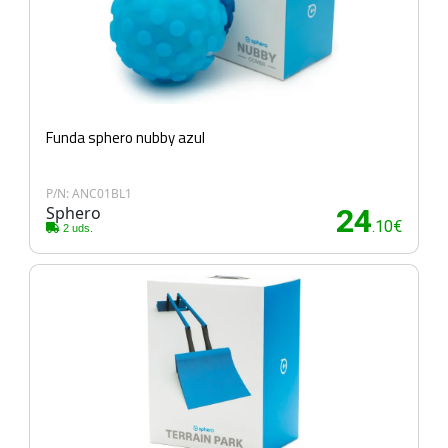
Funda sphero nubby azul
P/N: ANC01BL1
Sphero
24
.10€
2 uds.