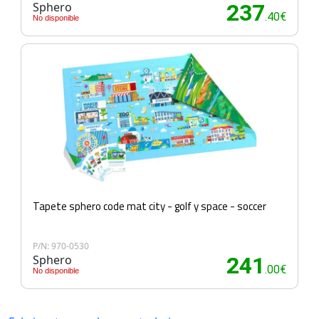
Sphero
237
.40€
No disponible
Tapete sphero code mat city - golf y space - soccer
P/N: 970-0530
Sphero
241
.00€
No disponible