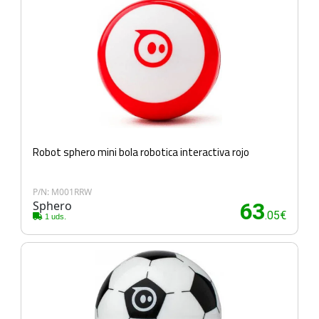
Robot sphero mini bola robotica interactiva rojo
P/N: M001RRW
Sphero
63
.05€
1 uds.