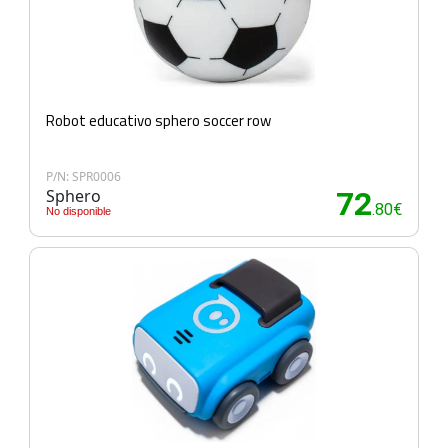
Robot educativo sphero soccer row
P/N: SPR0006
Sphero
72
.80€
No disponible