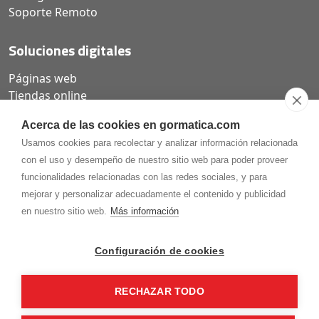
Soporte Remoto
Soluciones digitales
Páginas web
Tiendas online
Carta QR restaurantes
Acerca de las cookies en gormatica.com
Usamos cookies para recolectar y analizar información relacionada
con el uso y desempeño de nuestro sitio web para poder proveer
funcionalidades relacionadas con las redes sociales, y para
975.368.262
mejorar y personalizar adecuadamente el contenido y publicidad
Aviso Legal
Política de privacidad
Política de
en nuestro sitio web.
Más información
Cookies
Gormaz Informática S.L.
C/ Soria, 2 - El Burgo de Osma (Soria)
Configuración de cookies
¡Síguenos en nuestras redes!
RECHAZAR TODO