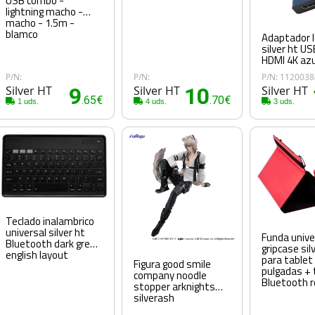
USB combo -
lightning macho -
macho - 1.5m -
blamco
Adaptador 
silver ht US
HDMI 4K azu
P/N:
P/N:
P/N: 112003
Silver HT
9
Silver HT
10
Silver HT
.65€
.70€
1 uds.
4 uds.
3 uds.
Teclado inalambrico
universal silver ht
Funda unive
Bluetooth dark grey -
gripcase sil
english layout
para tablet 
Figura good smile
pulgadas + 
company noodle
Bluetooth r
stopper arknights
silverash