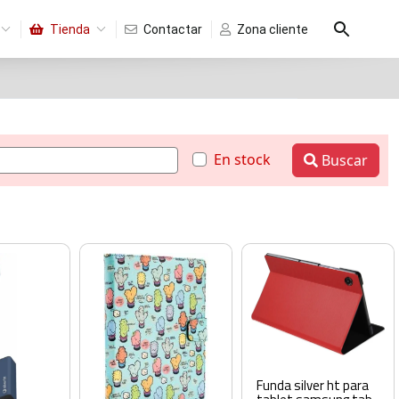
Tienda
Contactar
Zona cliente
En stock
Buscar
Funda silver ht para