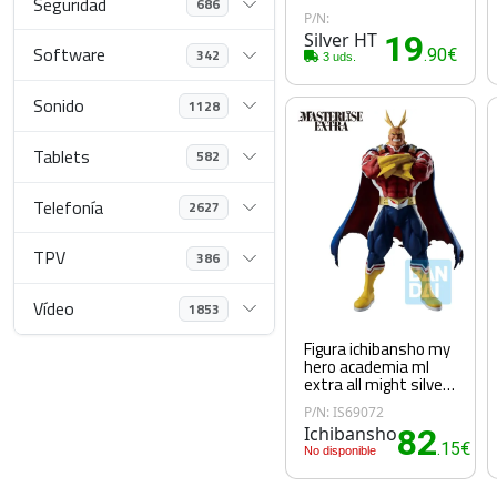
Seguridad
686
P/N:
Silver HT
19
Software
342
.90€
3 uds.
Sonido
1128
Tablets
582
Telefonía
2627
TPV
386
Vídeo
1853
Figura ichibansho my
hero academia ml
extra all might silver
age
P/N: IS69072
Ichibansho
82
.15€
No disponible