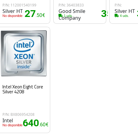
P/N: 112001540199
P/N: 36403833
P/N:
Silver HT
27
Good Smile
35
Silver HT
.50€
.60€
No disponible
1 uds.
4 uds.
Company
Intel Xeon Eight Core
Silver 4208
P/N: BX806954208
Intel
640
.60€
No disponible