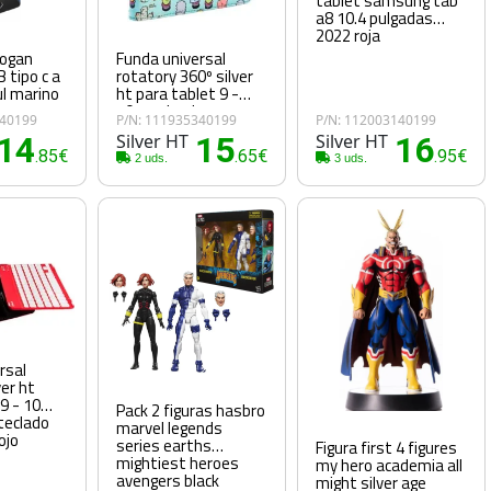
tablet samsung tab
a8 10.4 pulgadas
2022 roja
logan
Funda universal
B tipo c a
rotatory 360º silver
l marino
ht para tablet 9 -
10.1 pulgadas
840199
P/N: 111935340199
P/N: 112003140199
cactoos green metal
14
Silver HT
15
Silver HT
16
.85€
.65€
.95€
2 uds.
3 uds.
rsal
ver ht
9 - 10
Pack 2 figuras hasbro
teclado
marvel legends
ojo
series earths
Figura first 4 figures
mightiest heroes
my hero academia all
avengers black
might silver age