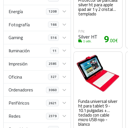
Protector de pantalla
silver ht para apple
ipad air 1 y 2 cristal
Energía
1208
templado
Fotografía
166
P/N:
Silver HT
9
Gaming
516
.00€
1 uds.
Iluminación
11
Impresión
2585
Oficina
327
Ordenadores
3060
Funda universal silver
Periféricos
2621
ht para tablet 9 -
10.1 pulgadas +
teclado con cable
Redes
2379
micro USB rojo -
blanco