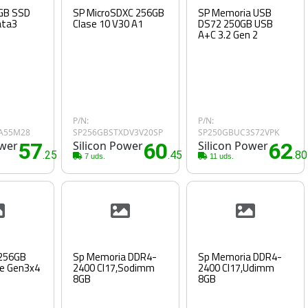
GB SSD
SP MicroSDXC 256GB
SP Memoria USB
ata3
Clase 10 V30 A1
DS72 250GB USB
A+C 3.2 Gen 2
P/N:
P/N:
A55M28
SP256GBSTXDV3V20SP
SP250GBUC3S72VPK
ower
57
Silicon Power
60
Silicon Power
62
.25€
.45€
.8
7 uds.
11 uds.
 256GB
Sp Memoria DDR4-
Sp Memoria DDR4-
Ie Gen3x4
2400 Cl17,Sodimm
2400 Cl17,Udimm
8GB
8GB