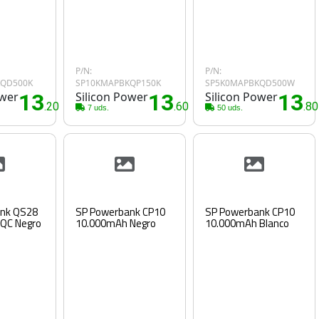
P/N:
P/N:
KQD500K
SP10KMAPBKQP150K
SP5K0MAPBKQD500W
ower
13
Silicon Power
13
Silicon Power
13
.20€
.60€
.8
7 uds.
50 uds.
nk QS28
SP Powerbank CP10
SP Powerbank CP10
QC Negro
10.000mAh Negro
10.000mAh Blanco