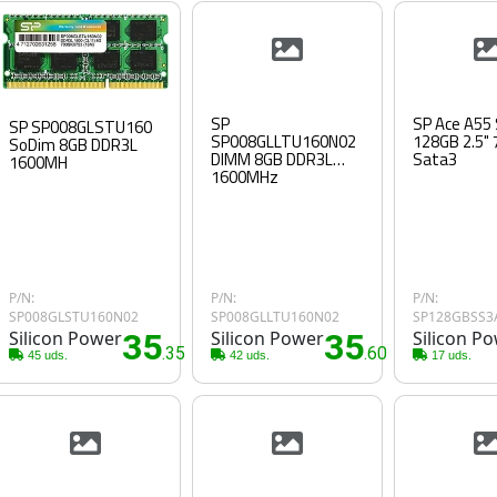
SP
SP Ace A55
SP SP008GLSTU160
SP008GLLTU160N02
128GB 2.5"
SoDim 8GB DDR3L
DIMM 8GB DDR3L
Sata3
1600MH
1600MHz
P/N:
P/N:
P/N:
SP008GLSTU160N02
SP008GLLTU160N02
SP128GBSS3
Silicon Power
35
Silicon Power
35
Silicon P
.35€
.60€
45 uds.
42 uds.
17 uds.