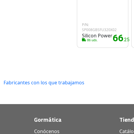
P/N:
SP008GBSFU320X02
Silicon Power
66
.25€
86 uds.
Fabricantes con los que trabajamos
Gormática
Tien
Conócenos
Catál