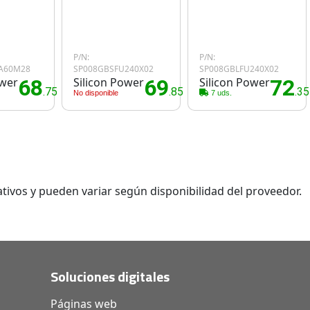
P/N:
P/N:
A60M28
SP008GBSFU240X02
SP008GBLFU240X02
ower
68
Silicon Power
69
Silicon Power
72
.75€
.85€
.3
No disponible
7 uds.
tivos y pueden variar según disponibilidad del proveedor.
Soluciones digitales
Páginas web