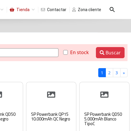
Tienda
Contactar
Zona cliente
En stock
Buscar
1
2
3
»
nk QD50
SP Powerbank QP15
SP Powerbank QD50
egro
10.000mAh QC Negro
5.000mAh Blanco
TipoC