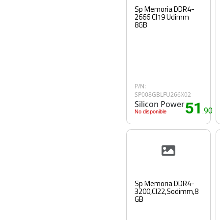
Sp Memoria DDR4-
2666 Cl19 Udimm
8GB
P/N:
SP008GBLFU266X02
Silicon Power
51
.90€
No disponible
Sp Memoria DDR4-
3200,Cl22,Sodimm,8
GB