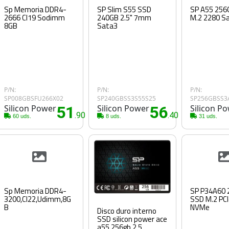
Sp Memoria DDR4-
SP Slim S55 SSD
SP A55 256
2666 Cl19 Sodimm
240GB 2.5" 7mm
M.2 2280 S
8GB
Sata3
P/N:
P/N:
P/N:
SP008GBSFU266X02
SP240GBSS3S55S25
SP256GBSS3
Silicon Power
51
Silicon Power
56
Silicon P
.90€
.40€
60 uds.
8 uds.
31 uds.
Sp Memoria DDR4-
SP P34A60
3200,Cl22,Udimm,8G
SSD M.2 PC
B
NVMe
Disco duro interno
SSD silicon power ace
a55 256gb 2.5