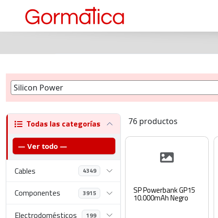
76 productos
Todas las categorías
— Ver todo —
Cables
4349
SP Powerbank GP15
Componentes
3915
10.000mAh Negro
Electrodomésticos
199