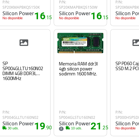
P/N:
P/N:
P/N:
SP20KMAPBKQS150K
SP20KMAPBKQS150W
SP20KMAPBK
Silicon Power
16
Silicon Power
16
Silicon P
.15€
.15€
No disponible
No disponible
No disponible
SP
SP PD60 Caja externa
Memoria RAM ddr3l
SP004GLLTU160N02
SSD M.2 PC
4gb silicon power
DIMM 4GB DDR3L
sodimm 1600 MHz.
1600MHz
P/N:
P/N:
P/N:
SP004GLLTU160N02
SP004GLSTU160N02
SP000HSPSD
Silicon Power
19
Silicon Power
21
Silicon P
.90€
.25€
30 uds.
10 uds.
No disponible
2