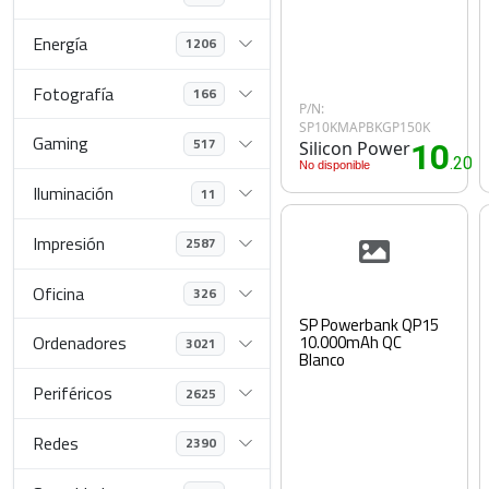
Energía
1206
Fotografía
166
P/N:
SP10KMAPBKGP150K
Gaming
517
Silicon Power
10
.20€
No disponible
Iluminación
11
Impresión
2587
Oficina
326
SP Powerbank QP15
10.000mAh QC
Ordenadores
3021
Blanco
Periféricos
2625
Redes
2390