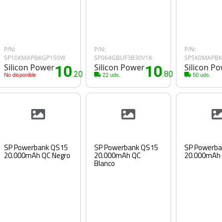
P/N:
P/N:
P/N:
SP10KMAPBKGP150W
SP064GBUF3B30V1K
SP5K0MAPB
Silicon Power
10
Silicon Power
10
Silicon P
.20€
.80€
No disponible
22 uds.
50 uds.
SP Powerbank QS15
SP Powerbank QS15
SP Powerba
20.000mAh QC Negro
20.000mAh QC
20.000mAh 
Blanco