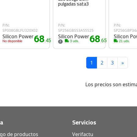
pulgadas sata3
P/N:
P/N:
P/N:
SP008GBLFU320X02
SP256GBSS3A55S25
SP256GBP34
Silicon Power
68
Silicon Power
68
Silicon P
.45€
.65€
No disponible
3 uds.
21 uds.
2
1
2
3
»
Los precios son estima
da
Servicios
ogo de productos
Verifactu