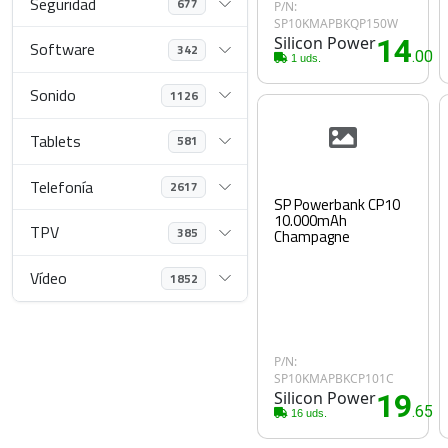
Seguridad
677
P/N:
SP10KMAPBKQP150W
Silicon Power
14
Software
342
.00€
1 uds.
Sonido
1126
Tablets
581
Telefonía
2617
SP Powerbank CP10
10.000mAh
TPV
385
Champagne
Vídeo
1852
P/N:
SP10KMAPBKCP101C
Silicon Power
19
.65€
16 uds.