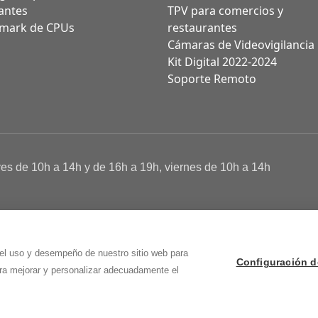
antes
TPV para comercios y
mark de CPUs
restaurantes
Cámaras de Videovigilancia
Kit Digital 2022-2024
Soporte Remoto
ves de 10h a 14h y de 16h a 19h, viernes de 10h a 14h
a de Cookies
 Osma (Soria)
 el uso y desempeño de nuestro sitio web para
Configuración d
ara mejorar y personalizar adecuadamente el