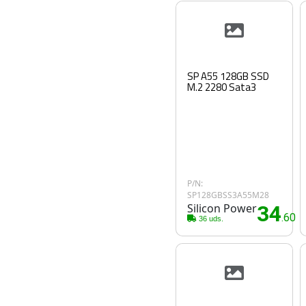
SP A55 128GB SSD
M.2 2280 Sata3
P/N:
SP128GBSS3A55M28
Silicon Power
34
.60€
36 uds.