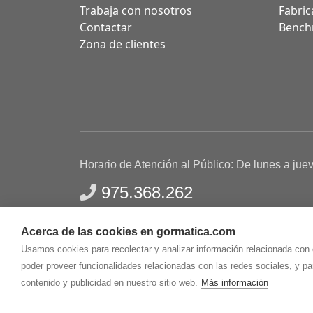
Trabaja con nosotros
Fabric
Contactar
Bench
Zona de clientes
Horario de Atención al Público: De lunes a jue
975.368.262
Aviso Legal
Política de privacidad
Polític
Acerca de las cookies en gormatica.com
Gormaz Informática S.L.
C/ Soria, 2 - El Burgo de
Usamos cookies para recolectar y analizar información relacionada con
poder proveer funcionalidades relacionadas con las redes sociales, y p
contenido y publicidad en nuestro sitio web.
Más información