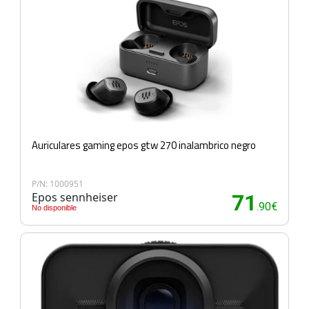
Auriculares gaming epos gtw 270 inalambrico negro
P/N: 1000951
Epos sennheiser
71
.90€
No disponible