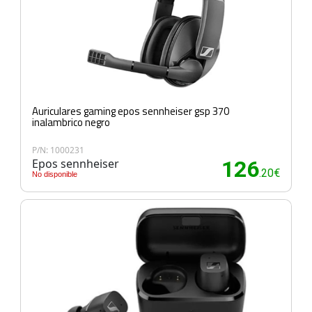
Auriculares gaming epos sennheiser gsp 370
inalambrico negro
P/N: 1000231
Epos sennheiser
126
.20€
No disponible