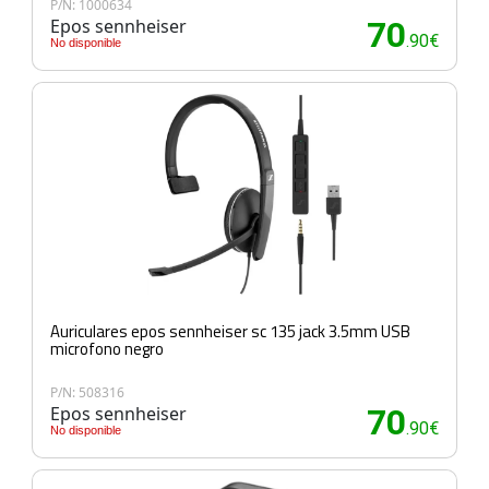
P/N: 1000634
Epos sennheiser
70
.90€
No disponible
Auriculares epos sennheiser sc 135 jack 3.5mm USB
microfono negro
P/N: 508316
Epos sennheiser
70
.90€
No disponible