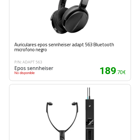
Auriculares epos sennheiser adapt 563 Bluetooth
microfono negro
P/N: ADAPT 563
Epos sennheiser
189
.70€
No disponible