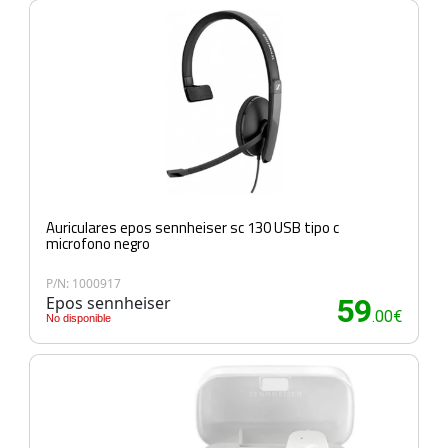
Auriculares epos sennheiser sc 130 USB tipo c
microfono negro
P/N: 1000917
Epos sennheiser
59
.00€
No disponible