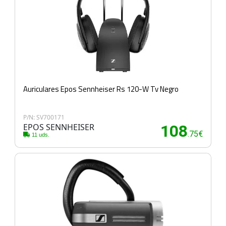
Auriculares Epos Sennheiser Rs 120-W Tv Negro
P/N: SV700171
EPOS SENNHEISER
108
.75€
11 uds.