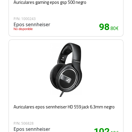
Auriculares gaming epos gsp 500 negro
P/N: 1000243
Epos sennheiser
98
.80€
No disponible
Auriculares epos sennheiser HD 559 jack 6.3mm negro
P/N: 506828
Epos sennheiser
102