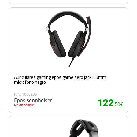
Auriculares gaming epos game zero jack 3.5mm
microfono negro
P/N: 1000235
Epos sennheiser
122
.50€
No disponible