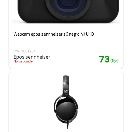
Webcam epos sennheiser s6 negro 4K UHD
P/N: 1001204
Epos sennheiser
73
.05€
No disponible