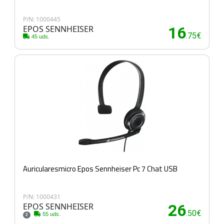
P/N: 1000445
EPOS SENNHEISER
16
.75€
45 uds.
Auricularesmicro Epos Sennheiser Pc 7 Chat USB
P/N: 1000431
EPOS SENNHEISER
26
.50€
55 uds.
2