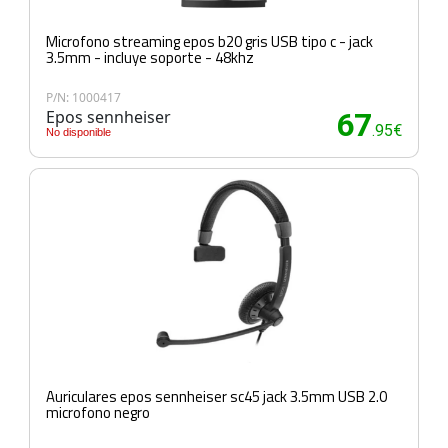
Microfono streaming epos b20 gris USB tipo c - jack
3.5mm - incluye soporte - 48khz
P/N: 1000417
Epos sennheiser
67
.95€
No disponible
Auriculares epos sennheiser sc45 jack 3.5mm USB 2.0
microfono negro