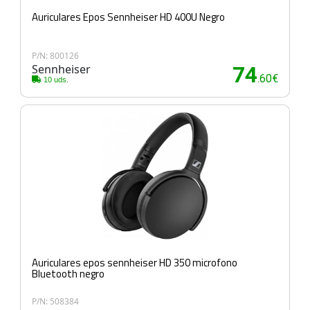
Auriculares Epos Sennheiser HD 400U Negro
P/N: 800126
Sennheiser
74
.60€
10 uds.
Auriculares epos sennheiser HD 350 microfono
Bluetooth negro
P/N: 508384