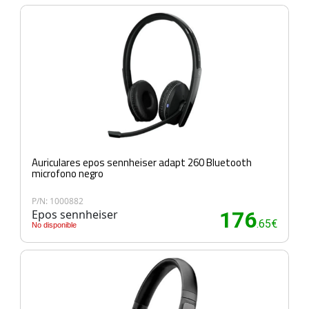
Auriculares epos sennheiser adapt 260 Bluetooth
microfono negro
P/N: 1000882
Epos sennheiser
176
.65€
No disponible