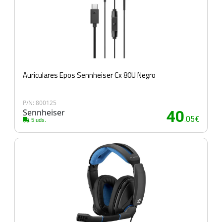
Auriculares Epos Sennheiser Cx 80U Negro
P/N: 800125
Sennheiser
40
.05€
5 uds.