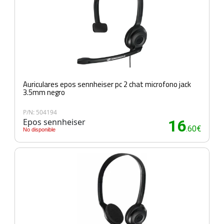
Auriculares epos sennheiser pc 2 chat microfono jack
3.5mm negro
P/N: 504194
Epos sennheiser
16
.60€
No disponible