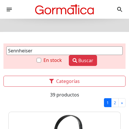
En stock
Buscar
Categorías
39 productos
1
2
»