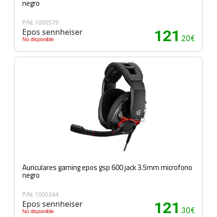
negro
P/N: 1000579
Epos sennheiser
121
.20€
No disponible
Auriculares gaming epos gsp 600 jack 3.5mm microfono
negro
P/N: 1000244
Epos sennheiser
121
.30€
No disponible