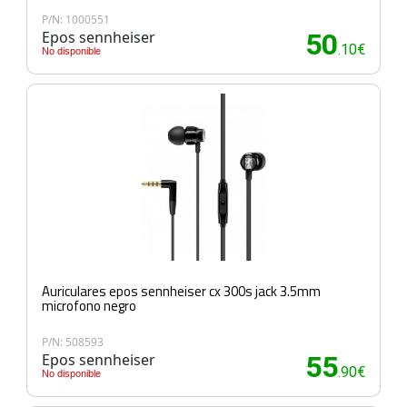
P/N: 1000551
Epos sennheiser
50
.10€
No disponible
Auriculares epos sennheiser cx 300s jack 3.5mm
microfono negro
P/N: 508593
Epos sennheiser
55
.90€
No disponible