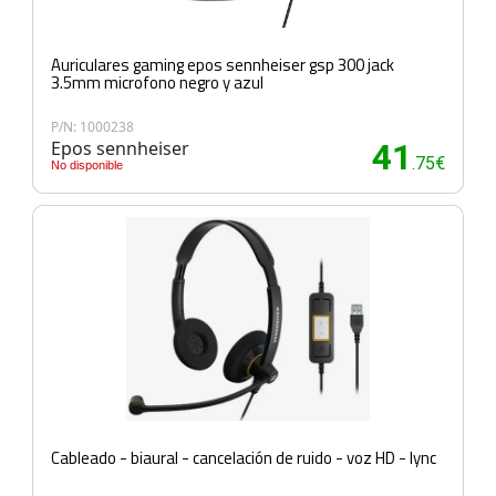
Auriculares gaming epos sennheiser gsp 300 jack
3.5mm microfono negro y azul
P/N: 1000238
Epos sennheiser
41
.75€
No disponible
Cableado - biaural - cancelación de ruido - voz HD - lync