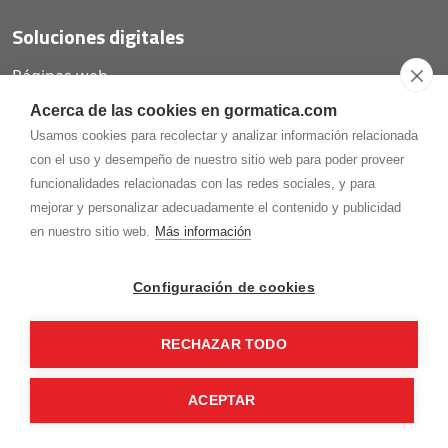
Soluciones digitales
Páginas web
Tiendas online
Acerca de las cookies en gormatica.com
Carta QR restaurantes
Usamos cookies para recolectar y analizar información relacionada
con el uso y desempeño de nuestro sitio web para poder proveer
funcionalidades relacionadas con las redes sociales, y para
mejorar y personalizar adecuadamente el contenido y publicidad
975.368.262
en nuestro sitio web.
Más información
Aviso Legal
Política de privacidad
Política de
Cookies
Configuración de cookies
Gormaz Informática S.L.
C/ Soria, 2 - El Burgo de Osma (Soria)
RECHAZAR TODO
¡Síguenos en nuestras redes!
ACEPTAR