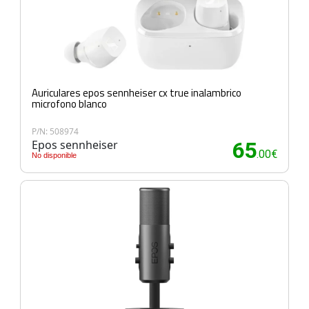
Auriculares epos sennheiser cx true inalambrico
microfono blanco
P/N: 508974
Epos sennheiser
65
.00€
No disponible