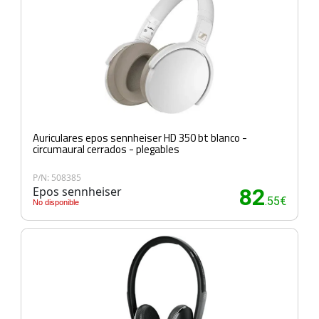
Auriculares epos sennheiser HD 350 bt blanco -
circumaural cerrados - plegables
P/N: 508385
Epos sennheiser
82
.55€
No disponible