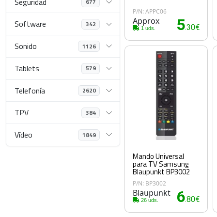
Seguridad
677
P/N: APPC06
Approx
5
Software
342
.30€
1 uds.
Sonido
1126
Tablets
579
Telefonía
2620
TPV
384
Vídeo
1849
Mando Universal
para TV Samsung
Blaupunkt BP3002
P/N: BP3002
Blaupunkt
6
.80€
26 uds.