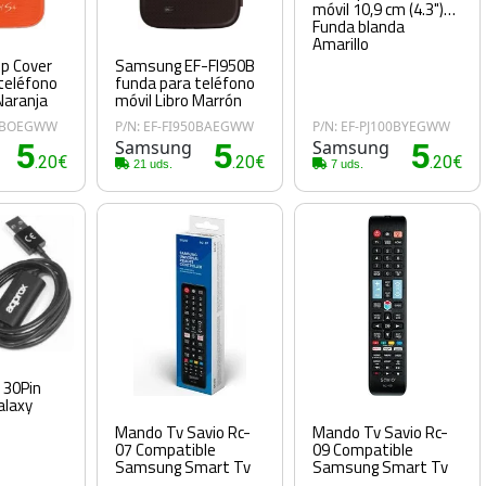
móvil 10,9 cm (4.3")
Funda blanda
Amarillo
p Cover
Samsung EF-FI950B
teléfono
funda para teléfono
Naranja
móvil Libro Marrón
50BOEGWW
P/N: EF-FI950BAEGWW
P/N: EF-PJ100BYEGWW
5
Samsung
5
Samsung
5
.20€
.20€
.20€
21 uds.
7 uds.
 30Pin
laxy
Mando Tv Savio Rc-
Mando Tv Savio Rc-
07 Compatible
09 Compatible
Samsung Smart Tv
Samsung Smart Tv