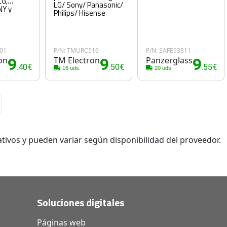
G,
LG/ Sony/ Panasonic/
NY y
Philips/ Hisense
01
P/N: TMURC516
P/N: SAFE93811
on
9
TM Electron
9
Panzerglass
9
.40€
.50€
.55€
16 uds.
20 uds.
tivos y pueden variar según disponibilidad del proveedor.
Soluciones digitales
Páginas web