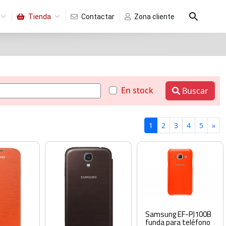
Tienda
Contactar
Zona cliente
En stock
Buscar
1
2
3
4
5
»
Samsung EF-PJ100B
funda para teléfono