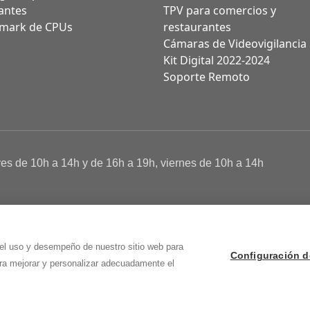
antes
TPV para comercios y
mark de CPUs
restaurantes
Cámaras de Videovigilancia
Kit Digital 2022-2024
Soporte Remoto
ves de 10h a 14h y de 16h a 19h, viernes de 10h a 14h
a de Cookies
 Osma (Soria)
 el uso y desempeño de nuestro sitio web para
Configuración d
ara mejorar y personalizar adecuadamente el