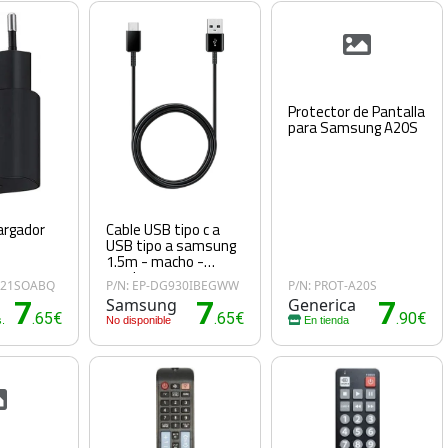
Protector de Pantalla
para Samsung A20S
rgador
Cable USB tipo c a
USB tipo a samsung
1.5m - macho -
macho - negro
021SOABQ
P/N: EP-DG930IBEGWW
P/N: PROT-A20S
7
Samsung
7
Generica
7
.65€
.65€
.90€
.
No disponible
En tienda