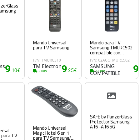
nzerGlass
Samsung
Mando Universal
Mando para TV
para TV Samsung
Samsung TMURC502
compatible con
Samsung/ LG/
1
P/N: TMURC310
P/N: 02ACCTMURC502
Philips/ Sony/
ss
9
TM Electron
9
SAMSUNG
9
Panasonic
.10€
.25€
2 uds.
31 uds.
COMPATIBLE
SAFE by PanzerGlass
Protector Samsung
A16 -A16 5G
Mando Universal
ersal
Magic Hotel 6 en 1
1 para TV
para TV Samsung/