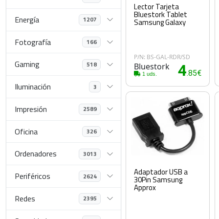
Lector Tarjeta
Bluestork Tablet
Energía
1207
Samsung Galaxy
Fotografía
166
P/N: BS-GAL-RDR/SD
Gaming
518
Bluestork
4
.85€
1 uds.
Iluminación
3
Impresión
2589
Oficina
326
Ordenadores
3013
Adaptador USB a
Periféricos
2624
30Pin Samsung
Approx
Redes
2395