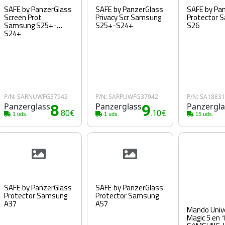
SAFE by PanzerGlass
SAFE by PanzerGlass
SAFE by Pa
Screen Prot
Privacy Scr Samsung
Protector 
Samsung S25+-
S25+-S24+
S26
S24+
P/N: SARNUWFG37942
P/N: SARPUWFG37942
P/N: SA1883
Panzerglass
8
Panzerglass
9
Panzergla
.80€
.10€
1 uds.
1 uds.
15 uds.
SAFE by PanzerGlass
SAFE by PanzerGlass
Protector Samsung
Protector Samsung
A37
A57
Mando Univ
Magic 5 en 