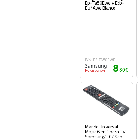
Ep-Ta50Ewe + Ecb-
Du4Awe Blanco
P/N: EP-TA50EWE
Samsung
8
.30€
No disponible
Mando Universal
Magic 6 en 1 para TV
Samsung/ LG/ Sony/