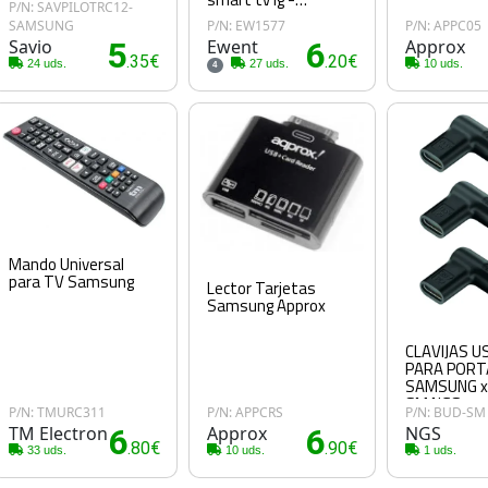
P/N: SAVPILOTRC12-
samsung - sony -
SAMSUNG
P/N: EW1577
P/N: APPC05
hisense - tcl
Savio
5
Ewent
6
Approx
.35€
.20€
24 uds.
27 uds.
10 uds.
4
Mando Universal
para TV Samsung
Lector Tarjetas
Samsung Approx
CLAVIJAS U
PARA PORT
SAMSUNG x
SM NGS
P/N: TMURC311
P/N: APPCRS
P/N: BUD-SM
TM Electron
6
Approx
6
NGS
.80€
.90€
33 uds.
10 uds.
1 uds.