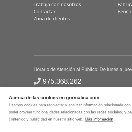
Trabaja con nosotros
Fabric
Contactar
Bench
Zona de clientes
Horario de Atención al Público: De lunes a jue
975.368.262
Aviso Legal
Política de privacidad
Polític
Acerca de las cookies en gormatica.com
Gormaz Informática S.L.
C/ Soria, 2 - El Burgo de
Usamos cookies para recolectar y analizar información relacionada con
poder proveer funcionalidades relacionadas con las redes sociales, y p
contenido y publicidad en nuestro sitio web.
Más información