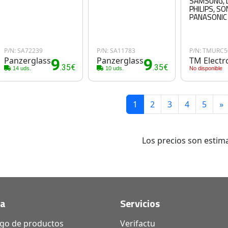
SAMSUNG, L
PHILIPS, SO
PANASONIC
P/N: SA72239
P/N: SA11783
P/N: TMURC5
Panzerglass
9
Panzerglass
9
TM Electr
.35€
.35€
14 uds.
10 uds.
No disponible
1
2
3
4
5
»
Los precios son estima
da
Servicios
ogo de productos
Verifactu