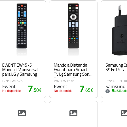
EWENT EW1575
Mando a Distancia
Samsung Ca
Mando TV universal
Ewent para Smart
S9 Fe Plus
para LG y Samsung
Tv Lg Samsung Sony
Panasonic Philips
P/N: EW1575
P/N: EW1576
P/N: GP-PTU
Ewent
7
Ewent
7
Samsung
.50€
.65€
No disponible
No disponible
533 uds
2