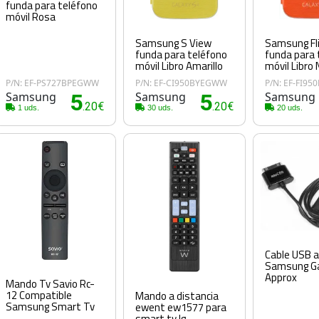
funda para teléfono
móvil Rosa
Samsung S View
Samsung Fli
funda para teléfono
funda para 
móvil Libro Amarillo
móvil Libro 
P/N: EF-PS727BPEGWW
P/N: EF-CI950BYEGWW
P/N: EF-FI9
Samsung
5
Samsung
5
Samsung
.20€
.20€
1 uds.
30 uds.
20 uds.
Cable USB a
Samsung Ga
Approx
Mando Tv Savio Rc-
12 Compatible
Mando a distancia
Samsung Smart Tv
ewent ew1577 para
smart tv lg -