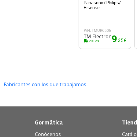
Panasonic/ Philips/
Hisense
P/N: TMURC506
TM Electron
9
.35€
20 uds.
Fabricantes con los que trabajamos
Gormática
Tien
Conócenos
Catál