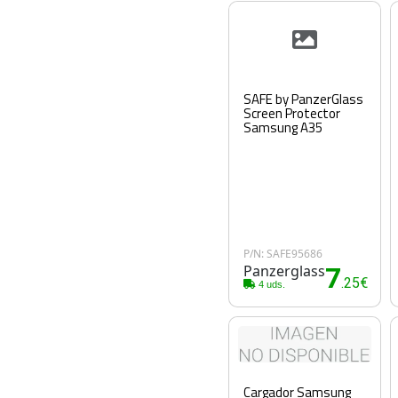
SAFE by PanzerGlass
Screen Protector
Samsung A35
P/N: SAFE95686
Panzerglass
7
.25€
4 uds.
Cargador Samsung