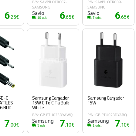
P/N: SAVPILOTRC07-
P/N: SAVPILOTRC09-
SAMSUNG
SAMSUNG
6
Savio
6
Savio
6
.25€
.65€
.65€
10 uds.
7 uds.
SB-C
Samsung Cargador
Samsung Cargador
ATILES
15W C To C Ta Bulk
15W
6 BUD-
White
P/N: GP-PTU023DYAWQ
P/N: GP-PTU023DYABQ
7
Samsung
7
Samsung
7
.00€
.10€
.10€
3 uds.
1 uds.