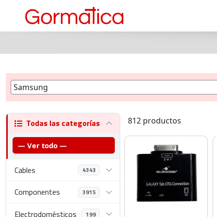
812 productos
Todas las categorías
— Ver todo —
Cables
4343
Componentes
3915
Electrodomésticos
199