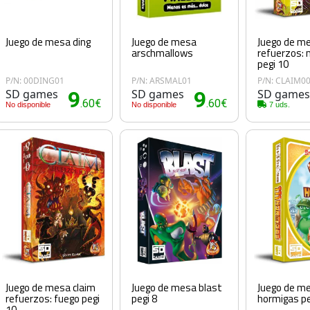
Juego de mesa ding
Juego de mesa
Juego de me
arschmallows
refuerzos:
pegi 10
P/N: 00DING01
P/N: ARSMAL01
P/N: CLAIM0
SD games
9
SD games
9
SD game
.60€
.60€
No disponible
No disponible
7 uds.
Juego de mesa claim
Juego de mesa blast
Juego de m
refuerzos: fuego pegi
pegi 8
hormigas pe
10