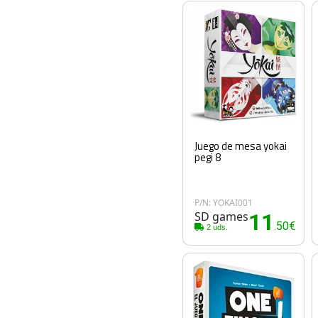
Juego de mesa yokai
pegi 8
P/N: YOKAI001
SD games
11
.50€
2 uds.