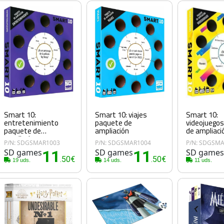
Smart 10:
Smart 10: viajes
Smart 10:
entretenimiento
paquete de
videojuego
paquete de
ampliación
de ampliaci
ampliacion
P/N: SDGSMAR1003
P/N: SDGSMAR1004
P/N: SDGSM
SD games
11
SD games
11
SD game
.50€
.50€
19 uds.
14 uds.
11 uds.