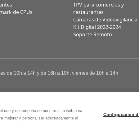
antes
TPV para comercios y
mark de CPUs
restaurantes
Cámaras de Videovigilancia
Kit Digital 2022-2024
Soporte Remoto
ves de 10h a 14h y de 16h a 19h, viernes de 10h a 14h
a de Cookies
 Osma (Soria)
 el uso y desempeño de nuestro sitio web para
Configuración d
ara mejorar y personalizar adecuadamente el