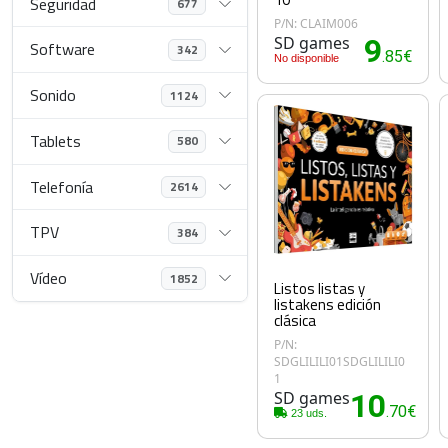
Seguridad
677
P/N: CLAIM006
SD games
9
Software
342
.85€
No disponible
Sonido
1124
Tablets
580
Telefonía
2614
TPV
384
Vídeo
1852
Listos listas y
listakens edición
clásica
P/N:
SDGLILILI01SDGLILILI0
1
SD games
10
.70€
23 uds.