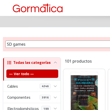
101 productos
Todas las categorías
— Ver todo —
Cables
4346
Componentes
3916
Electrodomésticos
199