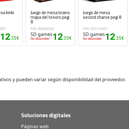
a kiriki
Juego de mesa brains
Juego de mesa
mapa del tesoro pegi
second chance pegi 8
8
RI01
P/N: BRAINS02
P/N: SECCHA01
s
12
SD games
12
SD games
12
.35€
.35€
.35€
No disponible
No disponible
tivos y pueden variar según disponibilidad del proveedor.
Soluciones digitales
Páginas web