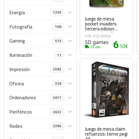
Energía
1203
Juego de mesa
pocket invaders
Fotografía
166
tercera edicion
nuevos desafios pegi
P/N: POCINV04
8
Gaming
515
SD games
6
.10€
15 uds.
Iluminación
11
Impresión
2582
Oficina
326
Ordenadores
3017
Periféricos
2622
Redes
2384
Juego de mesa claim
refuerzos: terror pegi
10