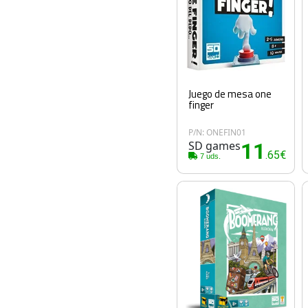
Juego de mesa one
finger
P/N: ONEFIN01
SD games
11
.65€
7 uds.