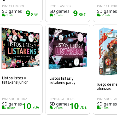
P/N: CLAIM009
P/N: BLAST002
P/N: 111HOR
SD games
9
SD games
9
SD game
.85€
.85€
3 uds.
10 uds.
21 uds.
Listos listas y
Listos listas y
listakens junior
listakens party
Juego de me
alianzas
P/N: SDGLILILI02
P/N: SDGLILILI03
P/N: SDGCLA
SD games
10
SD games
10
SD game
.70€
.70€
18 uds.
24 uds.
6 uds.