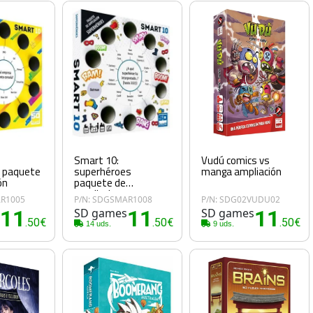
Smart 10:
Vudú comics vs
s paquete
superhéroes
manga ampliación
ón
paquete de
ampliacion
AR1005
P/N: SDGSMAR1008
P/N: SDG02VUDU02
s
11
SD games
11
SD games
11
.50€
.50€
.50€
14 uds.
9 uds.