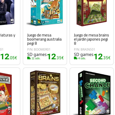
riaturas y
Juego de mesa
Juego de mesa brains
boomerang australia
el jardin japones pegi
pegi 8
8
S01
P/N: BOOMER01
P/N: BRAINS01
s
12
SD games
12
SD games
12
.05€
.35€
.35€
11 uds.
4 uds.