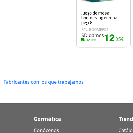
Juego de mesa
boomerang europa
pegi 8
P/N: BOOMER02
SD games
12
.35€
12 uds.
Fabricantes con los que trabajamos
Gormática
Tien
Conócenos
Catál