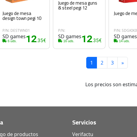
Juego de mesa guns
& steel pegi 12
Juego de mesa
Juego de mes
design town pegi 10
P/N: DESTWN01
P/N:
P/N: SDGKIKI
SD games
12
SD games
12
SD game
.35€
.35€
6 uds.
16 uds.
14 uds.
1
2
3
»
Los precios son estima
da
Servicios
ogo de productos
Verifactu