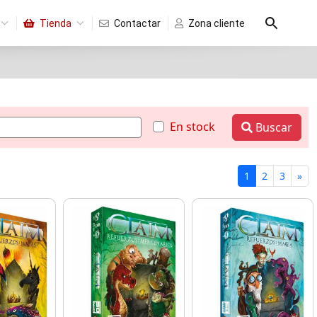
Tienda
Contactar
Zona cliente
En stock
Buscar
1
2
3
»