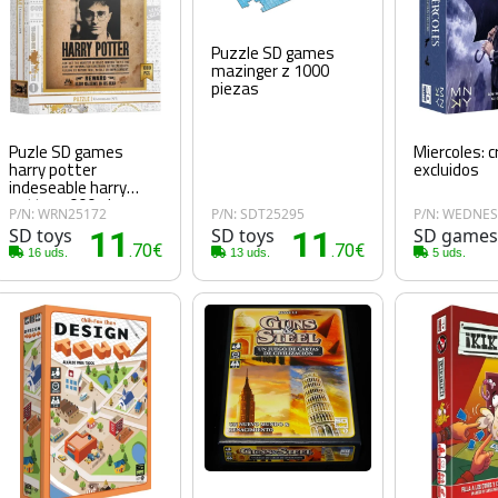
Puzzle SD games
mazinger z 1000
piezas
Puzle SD games
Miercoles: c
harry potter
excluidos
indeseable harry
potter 1000 piezas
P/N: WRN25172
P/N: SDT25295
P/N: WEDNE
SD toys
11
SD toys
11
SD game
.70€
.70€
16 uds.
13 uds.
5 uds.