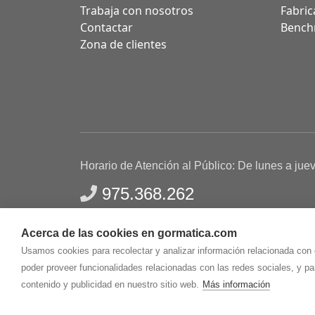
Trabaja con nosotros
Fabric
Contactar
Bench
Zona de clientes
Horario de Atención al Público: De lunes a jue
975.368.262
Aviso Legal
Política de privacidad
Polític
Acerca de las cookies en gormatica.com
Gormaz Informática S.L.
C/ Soria, 2 - El Burgo de
Usamos cookies para recolectar y analizar información relacionada con
poder proveer funcionalidades relacionadas con las redes sociales, y p
contenido y publicidad en nuestro sitio web.
Más información