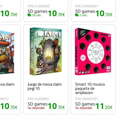
01
P/N: CLAIM002
P/N: CHAWAI01
s
10
SD games
10
SD games
10
.70€
.70€
.70€
26 uds.
1 uds.
sa claim:
Juego de mesa claim
Smart 10: musica
pegi 10
paquete de
ampliacion
IM012
P/N: CLAIM001
P/N: SMAR1007
s
10
SD games
10
SD games
11
.70€
.70€
.20€
No disponible
No disponible