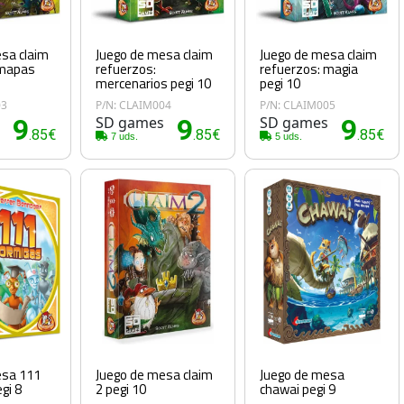
sa claim
Juego de mesa claim
Juego de mesa claim
 mapas
refuerzos:
refuerzos: magia
mercenarios pegi 10
pegi 10
03
P/N: CLAIM004
P/N: CLAIM005
s
9
SD games
9
SD games
9
.85€
.85€
.85€
7 uds.
5 uds.
esa 111
Juego de mesa claim
Juego de mesa
gi 8
2 pegi 10
chawai pegi 9