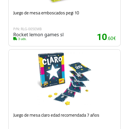
Juego de mesa emboscados pegi 10
P/N: RLG-005EMB
Rocket lemon games sl
10
.60€
3 uds.
Juego de mesa claro edad recomendada 7 años