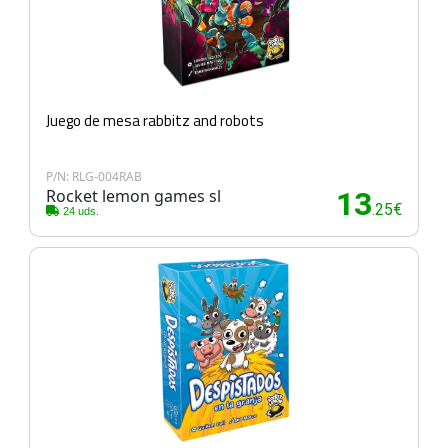
Juego de mesa rabbitz and robots
P/N: RLG-004RAB
Rocket lemon games sl
13
.25€
24 uds.