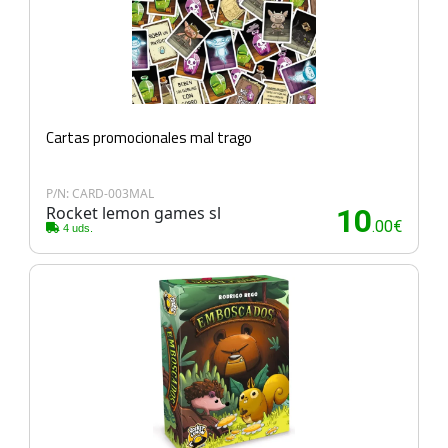
Cartas promocionales mal trago
P/N: CARD-003MAL
Rocket lemon games sl
10
.00€
4 uds.