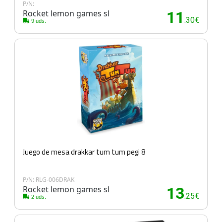
P/N:
Rocket lemon games sl
11
.30€
9 uds.
Juego de mesa drakkar tum tum pegi 8
P/N: RLG-006DRAK
Rocket lemon games sl
13
.25€
2 uds.