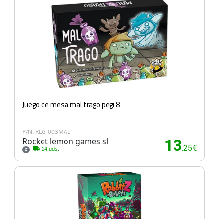
Juego de mesa mal trago pegi 8
P/N: RLG-003MAL
Rocket lemon games sl
13
.25€
24 uds.
2