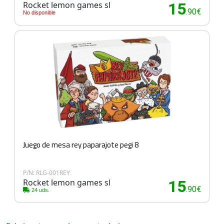
Rocket lemon games sl
15
.90€
No disponible
Juego de mesa rey paparajote pegi 8
P/N: RLG-001REY
Rocket lemon games sl
15
.90€
24 uds.