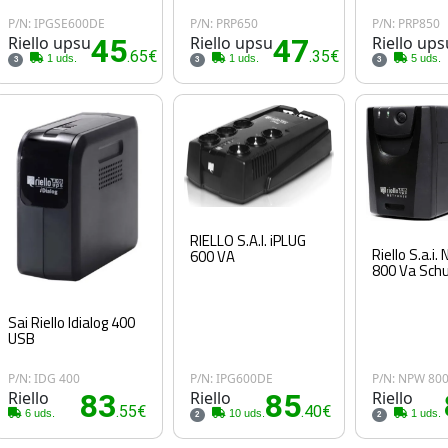
P/N: IPGSE600DE
P/N: PRP650
P/N: PRP850
Riello upsu
45
Riello upsu
47
Riello ups
.65€
.35€
1 uds.
1 uds.
5 uds.
3
3
3
RIELLO S.A.I. iPLUG
Riello S.a.i
600 VA
800 Va Sch
Sai Riello Idialog 400
USB
P/N: IDG 400
P/N: IPG600DE
P/N: NPW 80
Riello
83
Riello
85
Riello
.55€
.40€
6 uds.
10 uds.
1 uds.
2
2