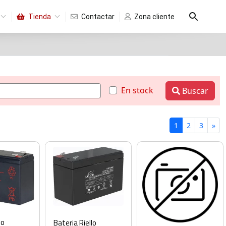
Tienda
Contactar
Zona cliente
En stock
Buscar
1
2
3
»
lo
Bateria Riello