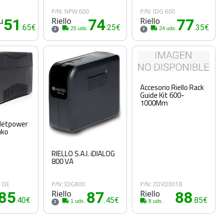
P/N: NPW 600
P/N: IDG 600
u
51
Riello
74
Riello
77
.65€
.25€
.35€
25 uds.
24 uds.
2
2
Accesorio Riello Rack
Guide Kit 600-
1000Mm
. Netpower
uko
RIELLO S.A.I. iDIALOG
800 VA
0 DE
P/N: IDG800
P/N: ZDVD001B
85
Riello
87
Riello
88
.40€
.45€
.85€
1 uds.
8 uds.
2