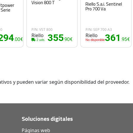
Vision 800 T
Riello S.a.i. Sentinel
Netpower
Pro 700 Va
 Serie
00
P/N: VST 800
P/N: SEP 700 A3
294
Riello
355
Riello
361
.00€
.90€
.95€
2 uds.
No disponible
tivos y pueden variar según disponibilidad del proveedor.
Soluciones digitales
Páginas web