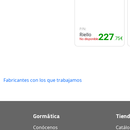
P/N:
Riello
227
.75€
No disponible
Fabricantes con los que trabajamos
Gormática
Tien
Conócenos
Catál