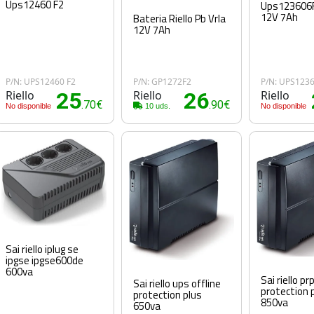
Ups12460 F2
Ups123606F
12V 7Ah
Bateria Riello Pb Vrla
12V 7Ah
P/N: UPS12460 F2
P/N: GP1272F2
P/N: UPS123
Riello
25
Riello
26
Riello
.70€
.90€
No disponible
10 uds.
No disponible
Sai riello iplug se
ipgse ipgse600de
600va
Sai riello p
Sai riello ups offline
protection 
protection plus
850va
650va