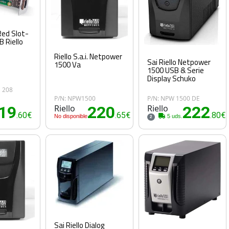
Red Slot-
B Riello
Riello S.a.i. Netpower
Sai Riello Netpower
1500 Va
1500 USB & Serie
Display Schuko
 208
P/N: NPW1500
P/N: NPW 1500 DE
19
Riello
220
Riello
222
.60€
.65€
.80€
No disponible
5 uds.
2
Sai Riello Dialog