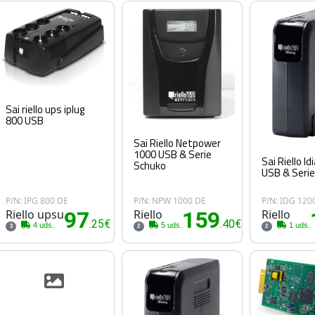
Sai riello ups iplug
800 USB
Sai Riello Netpower
1000 USB & Serie
Sai Riello I
Schuko
USB & Seri
P/N: IPG 800 DE
P/N: NPW 1000 DE
P/N: IDG 120
Riello upsu
97
Riello
159
Riello
.25€
.40€
4 uds.
5 uds.
1 uds.
3
2
2