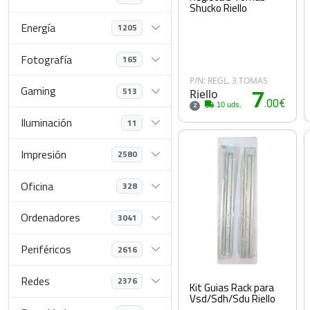
Shucko Riello
Energía
1205
Fotografía
165
P/N: REGL. 3 TOMAS
Gaming
513
Riello
7
.00€
10 uds.
2
Iluminación
11
Impresión
2580
Oficina
328
Ordenadores
3041
Periféricos
2616
Redes
2376
Kit Guias Rack para
Vsd/Sdh/Sdu Riello