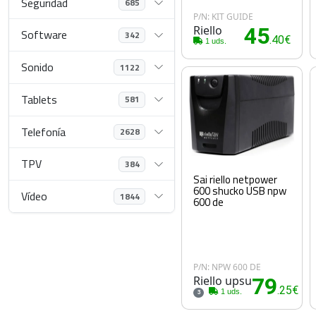
Seguridad
685
P/N: KIT GUIDE
Riello
45
Software
342
.40€
1 uds.
Sonido
1122
Tablets
581
Telefonía
2628
TPV
384
Sai riello netpower
600 shucko USB npw
Vídeo
1844
600 de
P/N: NPW 600 DE
Riello upsu
79
.25€
1 uds.
3