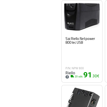
Sai Riello Netpower
800 Iec USB
P/N: NPW 800
Riello
91
.30€
20 uds.
2