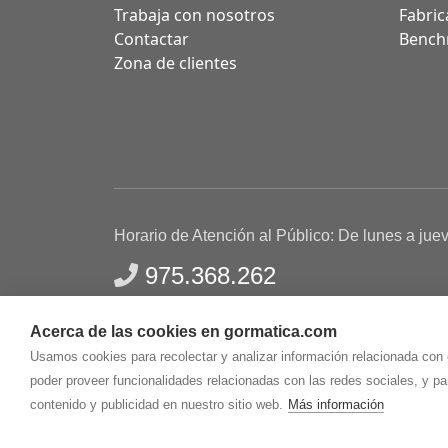
Trabaja con nosotros
Fabric
Contactar
Bench
Zona de clientes
Horario de Atención al Público: De lunes a jue
975.368.262
Aviso Legal
Política de privacidad
Polític
Acerca de las cookies en gormatica.com
Gormaz Informática S.L.
C/ Soria, 2 - El Burgo de
Usamos cookies para recolectar y analizar información relacionada con
poder proveer funcionalidades relacionadas con las redes sociales, y p
contenido y publicidad en nuestro sitio web.
Más información