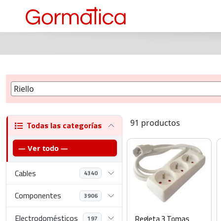
91 productos
Todas las categorías
— Ver todo —
Cables
4340
Componentes
3906
Electrodomésticos
Regleta 3 Tomas
197