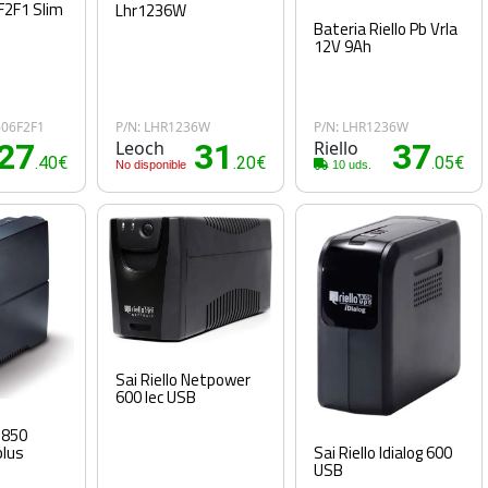
2F1 Slim
Lhr1236W
Bateria Riello Pb Vrla
12V 9Ah
606F2F1
P/N: LHR1236W
P/N: LHR1236W
27
Leoch
31
Riello
37
.40€
.20€
.05€
No disponible
10 uds.
Sai Riello Netpower
600 Iec USB
rp850
plus
Sai Riello Idialog 600
USB