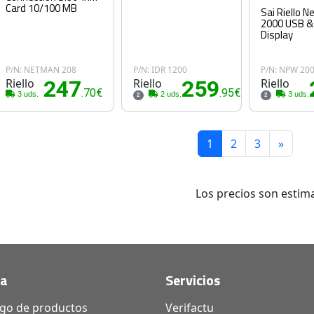
Card 10/100 MB
Sai Riello 
2000 USB &
Display
P/N: NETMAN 208
P/N: IDR 1200
P/N: NPW 20
Riello
247
Riello
259
Riello
.70€
.95€
3 uds.
2 uds.
3 uds.
2
2
1
2
3
»
Los precios son estima
da
Servicios
ogo de productos
Verifactu