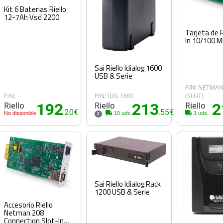
Kit 6 Baterias Riello
12-7Ah Vsd 2200
Tarjeta de 
In 10/100 M
Sai Riello Idialog 1600
USB & Serie
P/N: NETMAN
P/N:
P/N: IDG 1600
(SLOT)
Riello
192
Riello
213
Riello
2
.20€
.55€
No disponible
10 uds.
1 uds.
2
Sai Riello Idialog Rack
1200 USB & Serie
Accesorio Riello
Netman 208
Connection Slot-In