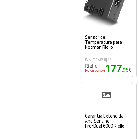
Sensor de
Temperatura para
Netman Riello
P/N: TEMP RJ12
Riello
177
.95€
No disponible
Garantia Extendida 1
Año Sentinel
Pro/Dual 6000 Riello