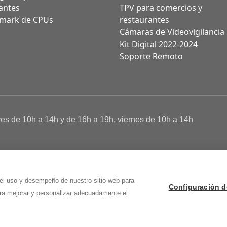
antes
TPV para comercios y
mark de CPUs
restaurantes
Cámaras de Videovigilancia
Kit Digital 2022-2024
Soporte Remoto
ves de 10h a 14h y de 16h a 19h, viernes de 10h a 14h
a de Cookies
 Osma (Soria)
 el uso y desempeño de nuestro sitio web para
Configuración d
ara mejorar y personalizar adecuadamente el