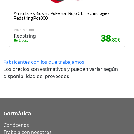
Auriculares Kids Bt Poké Ball Rojo Otl Technologies
Redstring Pk1000
P/N: PK1000
Redstring
38
.80€
1 uds.
Fabricantes con los que trabajamos
Los precios son estimativos y pueden variar según
disponibilidad del proveedor.
Gormática
Conócenos
Trabaja con nosotros