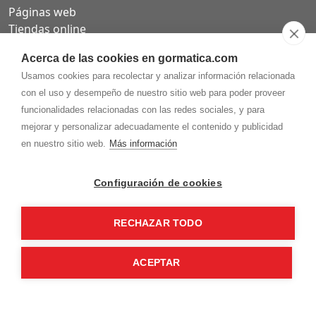
Páginas web
Tiendas online
Carta QR restaurantes
Acerca de las cookies en gormatica.com
Usamos cookies para recolectar y analizar información relacionada
con el uso y desempeño de nuestro sitio web para poder proveer
funcionalidades relacionadas con las redes sociales, y para
975.368.262
mejorar y personalizar adecuadamente el contenido y publicidad
Aviso Legal
Política de privacidad
Política de
en nuestro sitio web.
Más información
Cookies
Gormaz Informática S.L.
C/ Soria, 2 - El Burgo de Osma (Soria)
Configuración de cookies
¡Síguenos en nuestras redes!
RECHAZAR TODO
ACEPTAR