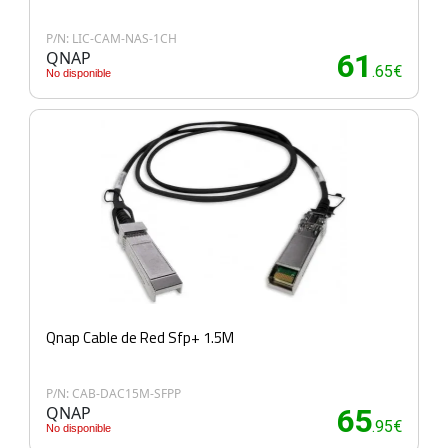
P/N: LIC-CAM-NAS-1CH
QNAP
61
.65€
No disponible
Qnap Cable de Red Sfp+ 1.5M
P/N: CAB-DAC15M-SFPP
QNAP
65
.95€
No disponible