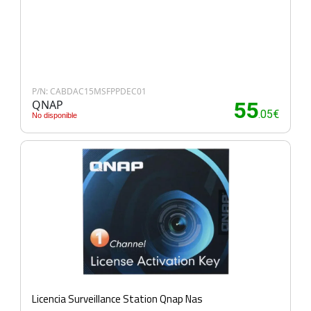
P/N: CABDAC15MSFPPDEC01
QNAP
55
.05€
No disponible
Licencia Surveillance Station Qnap Nas