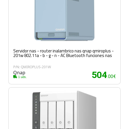
Servidor nas - router inalambrico nas qnap qmiroplus -
201w 802.11a - b - g - n - AC Bluetooth funciones nas
P/N: QMIROPLUS-201W
Qnap
504
.00€
1 uds.