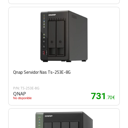
Qnap Servidor Nas Ts-253E-8G
P/N: TS-253E-8G
QNAP
731
.70€
No disponible