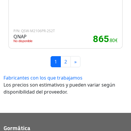
P/N: QSW-M2106PR-2S2T
QNAP
865
.80€
No disponible
1
2
»
Fabricantes con los que trabajamos
Los precios son estimativos y pueden variar según
disponibilidad del proveedor.
Gormática