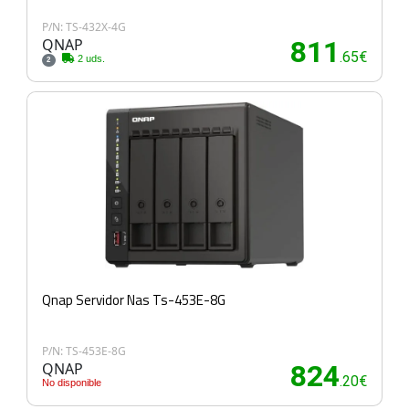
P/N: TS-432X-4G
QNAP
811
.65€
2 uds.
2
Qnap Servidor Nas Ts-453E-8G
P/N: TS-453E-8G
QNAP
824
.20€
No disponible