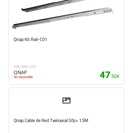
Qnap Kit Rail-C01
P/N: RAIL-C01
QNAP
47
.50€
No disponible
Qnap Cable de Red Twinaxial Sfp+ 1.5M