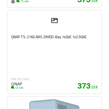
.55€
71 uds.
2
QNAP TS-216G NAS 2XHDD-Bay 1xGbE 1x2.5GbE
P/N: TS-216G
QNAP
373
.55€
12 uds.