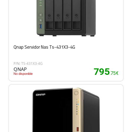
Qnap Servidor Nas Ts-431X3-4G
P/N: TS-431X3-4G
QNAP
795
.75€
No disponible