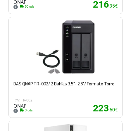
QNAP
216
.35€
50 uds.
3
DAS QNAP TR-002/ 2 Bahías 3.5"- 2.5"/ Formato Torre
P/N: TR-002
QNAP
223
.60€
3 uds.
2