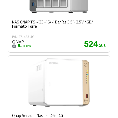
NAS QNAP TS-433-4G/ 4 Bahías 3.5"- 2.5"/ 4GB/
Formato Torre
P/N: TS-433-4G
QNAP
524
.50€
11 uds.
3
Qnap Servidor Nas Ts-462-4G