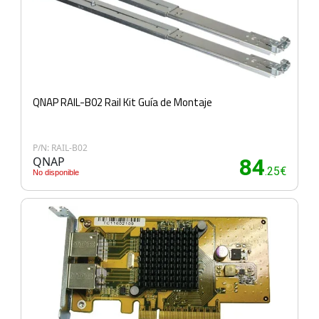
QNAP RAIL-B02 Rail Kit Guía de Montaje
P/N: RAIL-B02
QNAP
84
.25€
No disponible