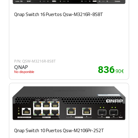
Qnap Switch 16 Puertos Qsw-M3216R-8S8T
P/N: QSW-M3216R-8S8T
QNAP
836
.90€
No disponible
Qnap Switch 10 Puertos Qsw-M2106Pr-2S2T