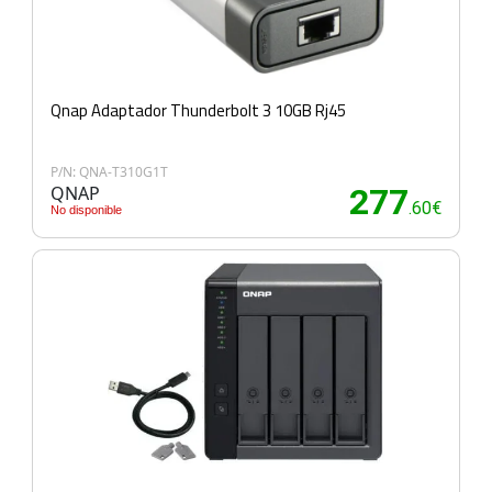
Qnap Adaptador Thunderbolt 3 10GB Rj45
P/N: QNA-T310G1T
QNAP
277
.60€
No disponible