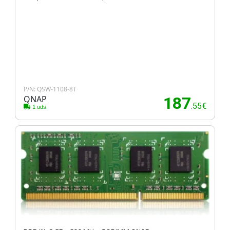
P/N: QSW-1108-8T
QNAP
187
.55€
1 uds.