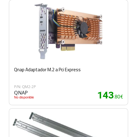
Qnap Adaptador M.2 a Pci Express
P/N: QM2-2P
QNAP
143
.80€
No disponible