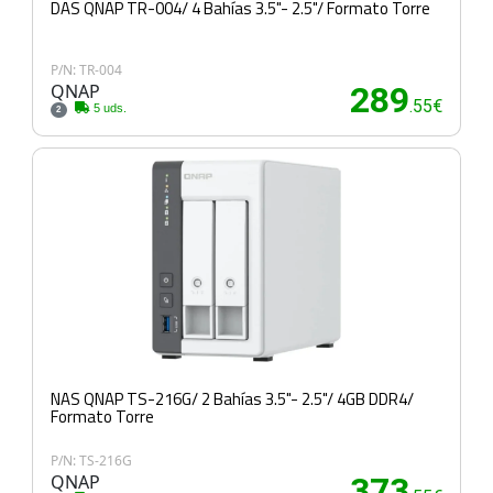
DAS QNAP TR-004/ 4 Bahías 3.5"- 2.5"/ Formato Torre
P/N: TR-004
QNAP
289
.55€
5 uds.
2
NAS QNAP TS-216G/ 2 Bahías 3.5"- 2.5"/ 4GB DDR4/
Formato Torre
P/N: TS-216G
QNAP
373