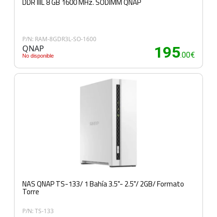
DDR IIIL 8 GB 1600 MHz. SODIMM QNAP
P/N: RAM-8GDR3L-SO-1600
QNAP
195
.00€
No disponible
NAS QNAP TS-133/ 1 Bahía 3.5"- 2.5"/ 2GB/ Formato
Torre
P/N: TS-133