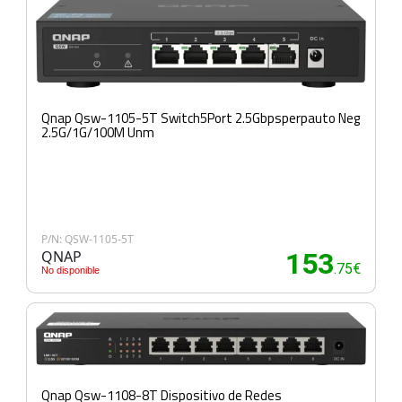
Qnap Qsw-1105-5T Switch5Port 2.5Gbpsperpauto Neg
2.5G/1G/100M Unm
P/N: QSW-1105-5T
QNAP
153
.75€
No disponible
Qnap Qsw-1108-8T Dispositivo de Redes