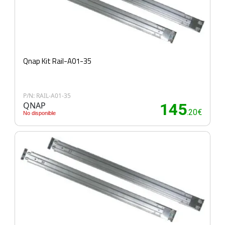
Qnap Kit Rail-A01-35
P/N: RAIL-A01-35
QNAP
145
.20€
No disponible