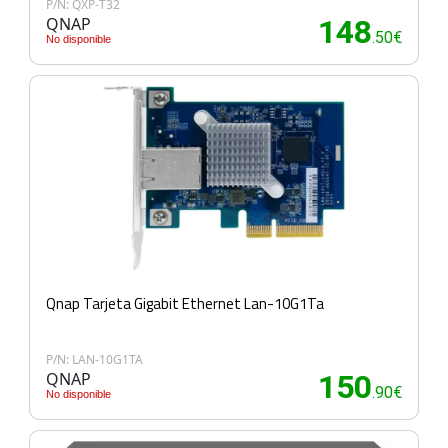
P/N: QXP-T32
QNAP
148
.50€
No disponible
Qnap Tarjeta Gigabit Ethernet Lan-10G1Ta
P/N: LAN-10G1TA
QNAP
150
.90€
No disponible