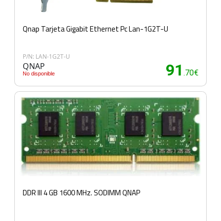
Qnap Tarjeta Gigabit Ethernet Pc Lan-1G2T-U
P/N: LAN-1G2T-U
QNAP
91
.70€
No disponible
DDR III 4 GB 1600 MHz. SODIMM QNAP