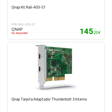
Qnap Kit Rail-A03-57
P/N: RAIL-A03-57
QNAP
145
.20€
No disponible
Qnap Tarjeta Adaptador Thunderbolt 3 Interno