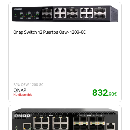
Qnap Switch 12 Puertos Qsw-1208-8C
P/N: QSW-1208-8C
QNAP
832
.90€
No disponible