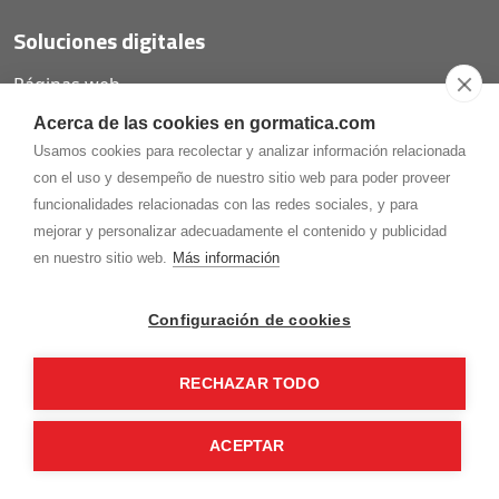
Soluciones digitales
Páginas web
Tiendas online
Acerca de las cookies en gormatica.com
Carta QR restaurantes
Usamos cookies para recolectar y analizar información relacionada
con el uso y desempeño de nuestro sitio web para poder proveer
funcionalidades relacionadas con las redes sociales, y para
mejorar y personalizar adecuadamente el contenido y publicidad
975.368.262
en nuestro sitio web.
Más información
Aviso Legal
Política de privacidad
Política de
Cookies
Configuración de cookies
Gormaz Informática S.L.
C/ Soria, 2 - El Burgo de Osma (Soria)
RECHAZAR TODO
¡Síguenos en nuestras redes!
ACEPTAR