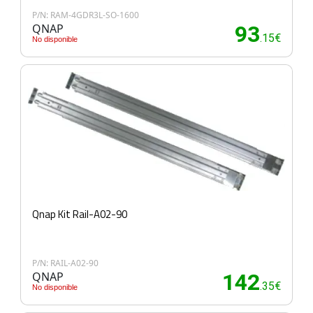
P/N: RAM-4GDR3L-SO-1600
QNAP
93
.15€
No disponible
Qnap Kit Rail-A02-90
P/N: RAIL-A02-90
QNAP
142
.35€
No disponible