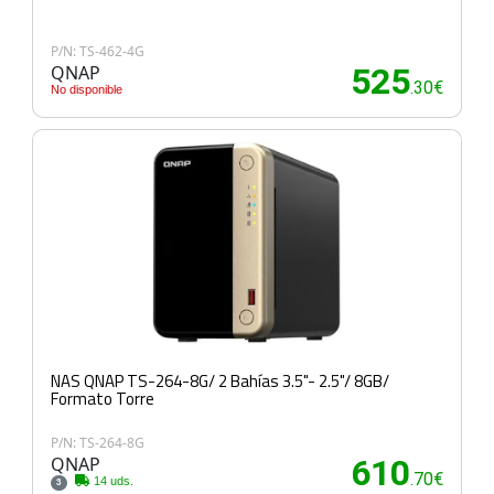
P/N: TS-462-4G
QNAP
525
.30€
No disponible
NAS QNAP TS-264-8G/ 2 Bahías 3.5"- 2.5"/ 8GB/
Formato Torre
P/N: TS-264-8G
QNAP
610
.70€
14 uds.
3