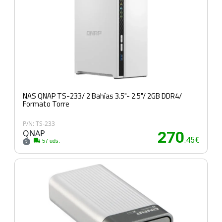
NAS QNAP TS-233/ 2 Bahías 3.5"- 2.5"/ 2GB DDR4/
Formato Torre
P/N: TS-233
QNAP
270
.45€
57 uds.
3