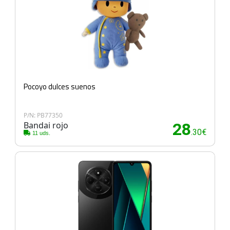
Pocoyo dulces suenos
P/N: PB77350
Bandai rojo
28
.30€
11 uds.