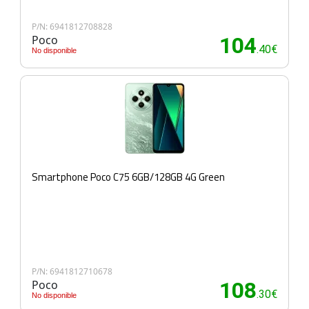
P/N: 6941812708828
Poco
104
.40€
No disponible
Smartphone Poco C75 6GB/128GB 4G Green
P/N: 6941812710678
Poco
108
.30€
No disponible