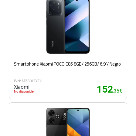
Smartphone Xiaomi POCO C85 8GB/ 256GB/ 6.9"/ Negro
P/N: MZB0LFYEU
Xiaomi
152
.35€
No disponible