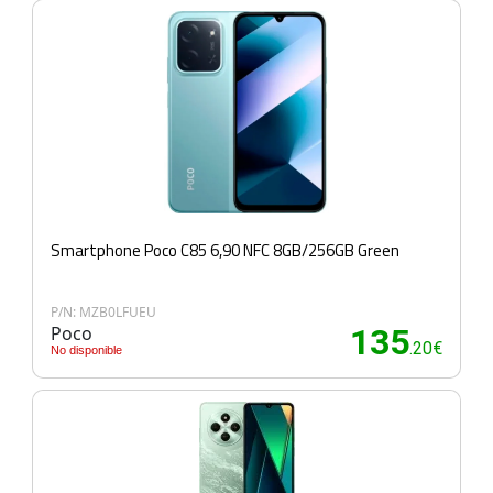
Smartphone Poco C85 6,90 NFC 8GB/256GB Green
P/N: MZB0LFUEU
Poco
135
.20€
No disponible