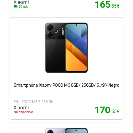
Xiaomi
165
.55€
10 uds.
Smartphone Xiaomi POCO M6 8GB/ 256GB/ 6.79"/ Negro
P/N: POCO M6 8-256 BK
Xiaomi
170
.55€
No disponible