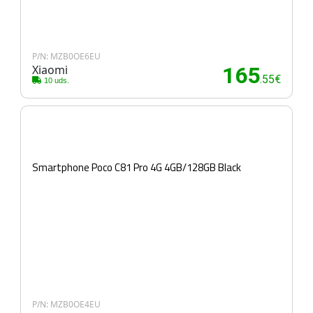
P/N: MZB0OE6EU
Xiaomi
165
.55€
10 uds.
Smartphone Poco C81 Pro 4G 4GB/128GB Black
P/N: MZB0OE4EU