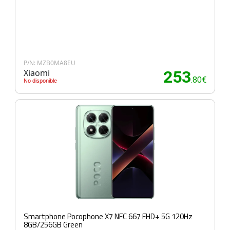
P/N: MZB0MA8EU
Xiaomi
253
.80€
No disponible
Smartphone Pocophone X7 NFC 667 FHD+ 5G 120Hz
8GB/256GB Green