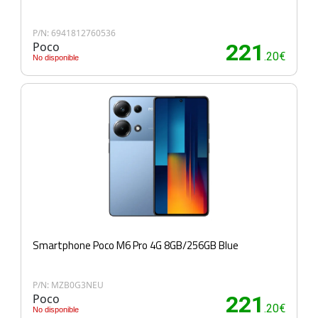
P/N: 6941812760536
Poco
221
.20€
No disponible
Smartphone Poco M6 Pro 4G 8GB/256GB Blue
P/N: MZB0G3NEU
Poco
221
.20€
No disponible