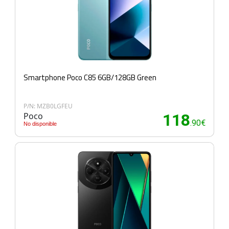
Smartphone Poco C85 6GB/128GB Green
P/N: MZB0LGFEU
Poco
118
.90€
No disponible