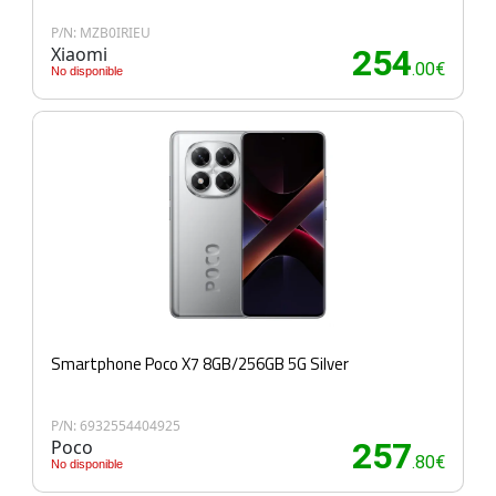
P/N: MZB0IRIEU
Xiaomi
254
.00€
No disponible
Smartphone Poco X7 8GB/256GB 5G Silver
P/N: 6932554404925
Poco
257
.80€
No disponible