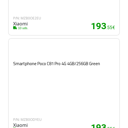
P/N: MZB0OE2EU
Xiaomi
193
.55€
10 uds.
Smartphone Poco C81 Pro 4G 4GB/256GB Green
P/N: MZB0ODYEU
Xiaomi
193