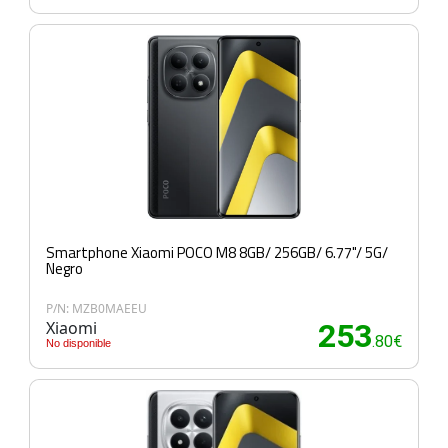
Smartphone Xiaomi POCO M8 8GB/ 256GB/ 6.77"/ 5G/
Negro
P/N: MZB0MAEEU
Xiaomi
253
.80€
No disponible