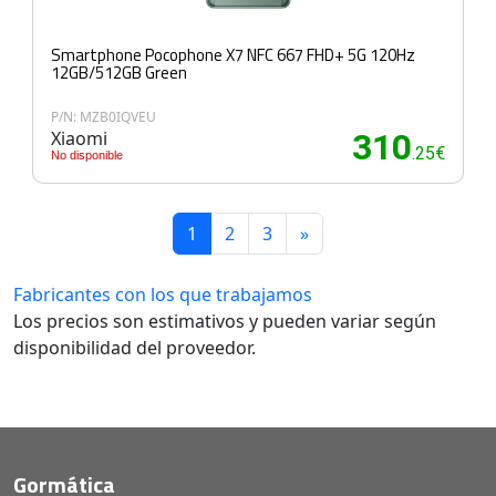
Smartphone Pocophone X7 NFC 667 FHD+ 5G 120Hz
12GB/512GB Green
P/N: MZB0IQVEU
Xiaomi
310
.25€
No disponible
1
2
3
»
Fabricantes con los que trabajamos
Los precios son estimativos y pueden variar según
disponibilidad del proveedor.
Gormática