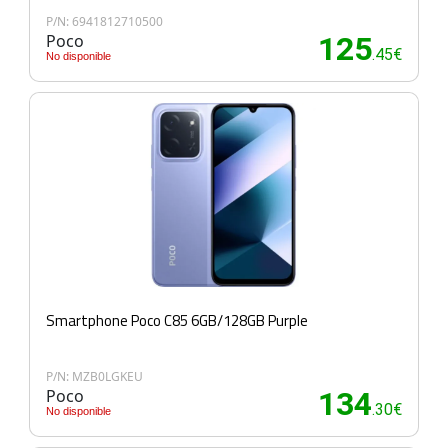
P/N: 6941812710500
Poco
125
.45€
No disponible
Smartphone Poco C85 6GB/128GB Purple
P/N: MZB0LGKEU
Poco
134
.30€
No disponible