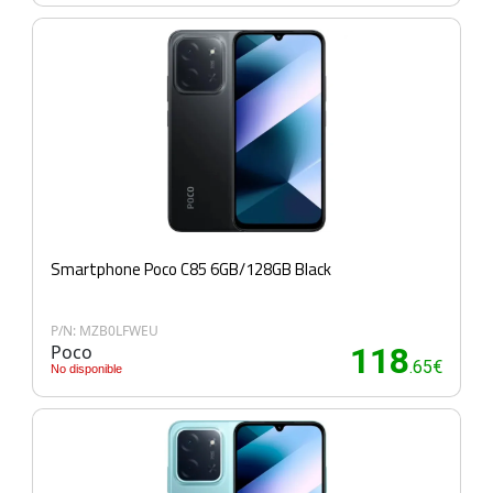
Smartphone Poco C85 6GB/128GB Black
P/N: MZB0LFWEU
Poco
118
.65€
No disponible