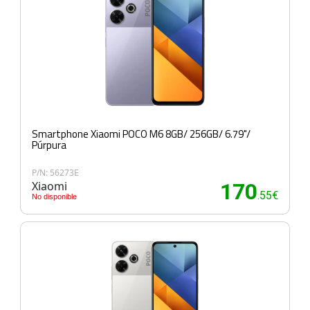
Smartphone Xiaomi POCO M6 8GB/ 256GB/ 6.79"/
Púrpura
P/N: 56273E
Xiaomi
170
.55€
No disponible