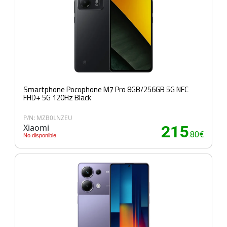
Smartphone Pocophone M7 Pro 8GB/256GB 5G NFC
FHD+ 5G 120Hz Black
P/N: MZB0LNZEU
Xiaomi
215
.80€
No disponible