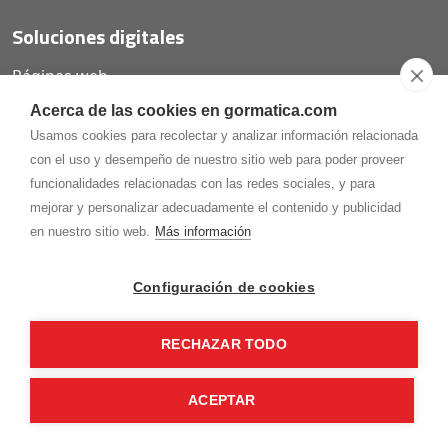
Soluciones digitales
Páginas web
Tiendas online
Acerca de las cookies en gormatica.com
Carta QR restaurantes
Usamos cookies para recolectar y analizar información relacionada
con el uso y desempeño de nuestro sitio web para poder proveer
funcionalidades relacionadas con las redes sociales, y para
mejorar y personalizar adecuadamente el contenido y publicidad
975.368.262
en nuestro sitio web.
Más información
Aviso Legal
Política de privacidad
Política de
Cookies
Configuración de cookies
Gormaz Informática S.L.
C/ Soria, 2 - El Burgo de Osma (Soria)
RECHAZAR TODO
¡Síguenos en nuestras redes!
ACEPTAR