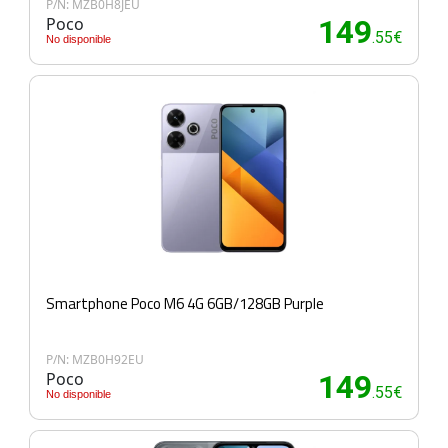
P/N: MZB0H8JEU
Poco
149
.55€
No disponible
Smartphone Poco M6 4G 6GB/128GB Purple
P/N: MZB0H92EU
Poco
149
.55€
No disponible