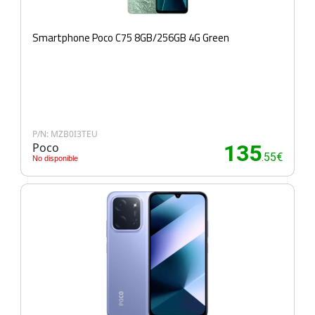
Smartphone Poco C75 8GB/256GB 4G Green
P/N: MZB0I3TEU
Poco
135
.55€
No disponible