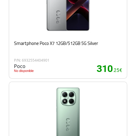
Smartphone Poco X7 12GB/512GB 5G Silver
P/N: 6932554404901
Poco
310
.25€
No disponible