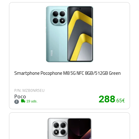
Smartphone Pocophone M8 5G NFC 8GB/512GB Green
P/N: MZB0NR5EU
Poco
288
.65€
19 uds.
2