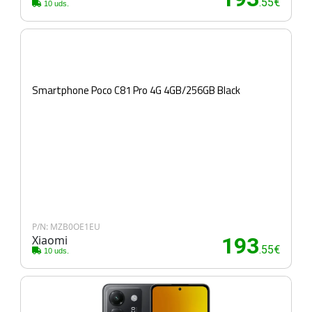
.55€
10 uds.
Smartphone Poco C81 Pro 4G 4GB/256GB Black
P/N: MZB0OE1EU
Xiaomi
193
.55€
10 uds.