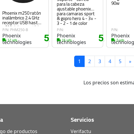
90w
para la cabeza
ajustable phoenix
Phoenix m250 ratón
para camaras sport
inalámbrico 2.4 GHz
& gopro hero 4 - 3+ -
receptor USB hasta
3 - 2 - 1 de color
1600 dpi compatible
negro con
P/N: PHM250-B
P/N:
P/N:
con pc mac portátil
antideslizante
Phoenix
5
Phoenix
5
Phoenix
color negro
elastic adjustable
5€
.70€
.80€
17 uds.
15 uds.
2 uds.
technologies
technologies
technolog
head strap
1
2
3
4
5
»
Los precios son estima
da
Servicios
ogo de productos
Verifactu