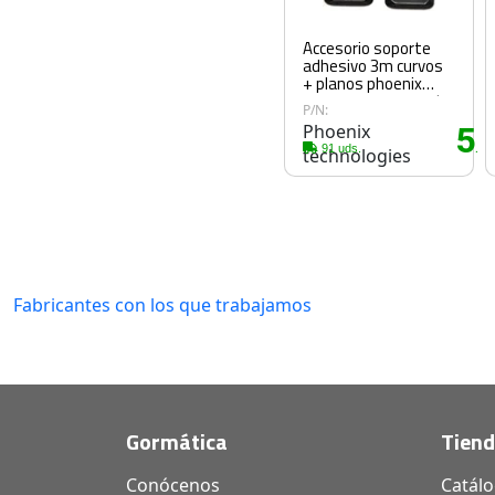
Accesorio soporte
adhesivo 3m curvos
+ planos phoenix
para camaras sport
P/N:
& gopro hero 4 - 3+ -
Phoenix
5
3 - 2 - 1 flat and
.5
curved adhesive
91 uds.
technologies
mounts
Fabricantes con los que trabajamos
Gormática
Tien
Conócenos
Catál