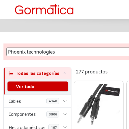
277 productos
Todas las categorías
— Ver todo —
Cables
4340
Componentes
3906
Electrodomésticos
197