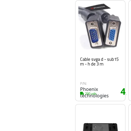
Cable svga d - sub15
m - h de 3 m
P/N:
Phoenix
4
.1
200 uds.
technologies