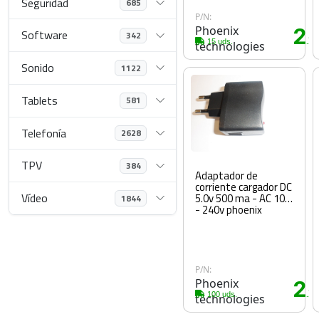
Seguridad
685
P/N:
Phoenix
2
Software
342
.2
15 uds.
technologies
Sonido
1122
Tablets
581
Telefonía
2628
TPV
384
Adaptador de
corriente cargador DC
Vídeo
5.0v 500 ma - AC 100
1844
- 240v phoenix
P/N:
Phoenix
2
.2
100 uds.
technologies