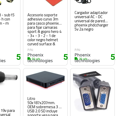
Cargador adaptador
d - sub15
Accesorio soporte
universal AC - DC
- h con
adhesivo curvo 3m
universal de pared
m - m
para casco phoenix
phoenix phdccharger
para fijar camaras
5v 2a negro
sport & gopro hero 4
- 3+ - 3 - 2 - 1 de
color negro helmet
curved surface &
mount
P/N:
P/N:
5
Phoenix
5
Phoenix
5
.40€
.40€
56 uds.
36 uds.
ies
technologies
technologies
Litro
50x187x207mm.
OEM sobremesa 3 x
 19v para
USB 2.0 SD incluye
iversal
soporte vesa para