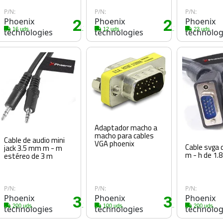
P/N:
P/N:
P/N:
Phoenix
2
Phoenix
2
Phoenix
0€
.20€
.20€
16 uds.
12 uds.
23 uds.
technologies
technologies
technolog
Adaptador macho a
macho para cables
Cable de audio mini
VGA phoenix
Cable svga 
jack 3.5 mm m - m
m - h de 1.
estéreo de 3 m
P/N:
P/N:
P/N:
Phoenix
3
Phoenix
3
Phoenix
0€
.25€
.25€
200 uds.
100 uds.
200 uds.
technologies
technologies
technolog