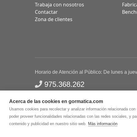
Trabaja con nosotros
Fabric
Contactar
Bench
Zona de clientes
Horario de Atención al Público: De lunes a jue
975.368.262
Aviso Legal
Política de privacidad
Polític
Acerca de las cookies en gormatica.com
Gormaz Informática S.L.
C/ Soria, 2 - El Burgo de
Usamos cookies para recolectar y analizar información relacionada con
poder proveer funcionalidades relacionadas con las redes sociales, y p
contenido y publicidad en nuestro sitio web.
Más información