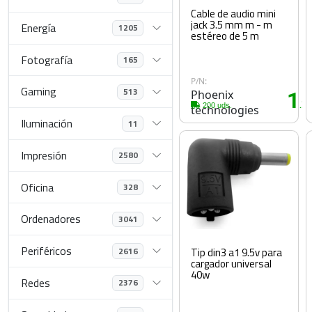
Cable de audio mini
jack 3.5 mm m - m
Energía
1205
estéreo de 5 m
Fotografía
165
P/N:
Gaming
513
Phoenix
1
.2
200 uds.
technologies
Iluminación
11
Impresión
2580
Oficina
328
Ordenadores
3041
Periféricos
2616
Tip din3 a1 9.5v para
cargador universal
40w
Redes
2376