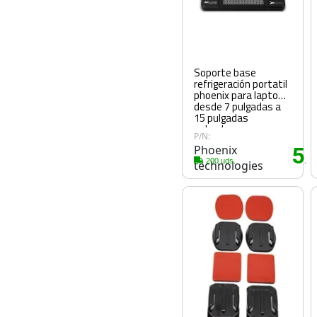
Soporte base
refrigeración portatil
phoenix para laptop
desde 7 pulgadas a
15 pulgadas
pulgadas
P/N:
Phoenix
5
.2
200 uds.
technologies