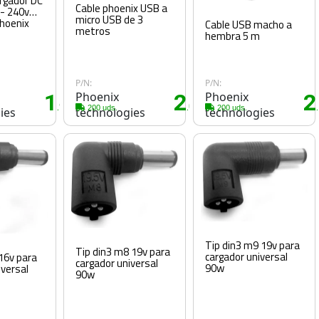
argador DC
Cable phoenix USB a
 - 240v
micro USB de 3
0ma 1a phoenix
Cable USB macho a
metros
hembra 5 m
P/N:
P/N:
1
Phoenix
2
Phoenix
2
.95€
.05€
200 uds.
200 uds.
ies
technologies
technologies
Tip din3 m9 19v para
Tip din3 m8 19v para
cargador universal
 16v para
cargador universal
90w
iversal
90w