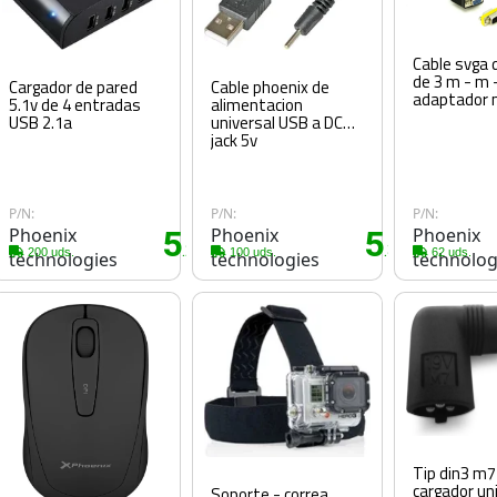
Cable svga 
de 3 m - m 
Cargador de pared
Cable phoenix de
adaptador 
5.1v de 4 entradas
alimentacion
USB 2.1a
universal USB a DC
jack 5v
P/N:
P/N:
P/N:
Phoenix
5
Phoenix
5
Phoenix
0€
.20€
.30€
200 uds.
100 uds.
62 uds.
technologies
technologies
technolog
Tip din3 m7
cargador un
Soporte - correa