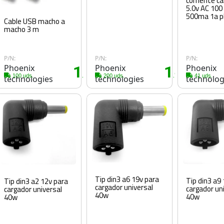
corriente c
5.0v AC 100
50
Cable USB macho a
macho 3 m
P/N:
P/N:
P/N:
Phoenix
1
Phoenix
1
Phoenix
0€
.40€
.95€
100 uds.
200 uds.
41 uds.
technologies
technologies
technolog
Tip din3 a6 19v para
Tip din3 a9
Tip din3 a2 12v para
cargador universal
cargador un
cargador universal
40w
40w
40w