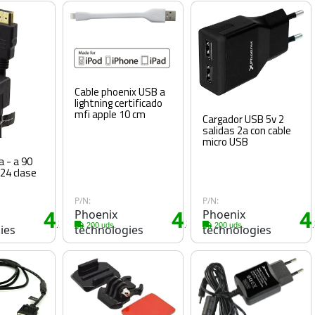
Cable phoenix USB a
lightning certificado
mfi apple 10 cm
Cargador USB 5v 2
salidas 2a con cable
micro USB
- a 90
24 clase
P/N:
P/N:
4
Phoenix
4
Phoenix
4
.80€
.85€
200 uds.
200 uds.
ies
technologies
technologies