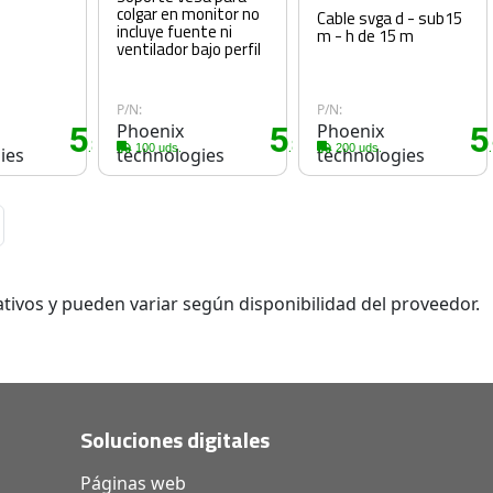
colgar en monitor no
Cable svga d - sub15
incluye fuente ni
m - h de 15 m
ventilador bajo perfil
P/N:
P/N:
5
Phoenix
5
Phoenix
5
.80€
.80€
100 uds.
200 uds.
ies
technologies
technologies
tivos y pueden variar según disponibilidad del proveedor.
Soluciones digitales
Páginas web