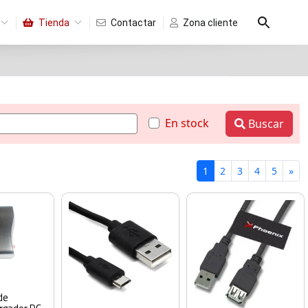
Tienda
Contactar
Zona cliente
En stock
Buscar
1
2
3
4
5
»
de