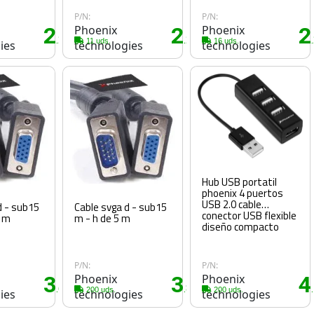
P/N:
P/N:
2
Phoenix
2
Phoenix
2
.20€
.20€
11 uds.
16 uds.
ies
technologies
technologies
Hub USB portatil
phoenix 4 puertos
USB 2.0 cable
d - sub15
Cable svga d - sub15
conector USB flexible
8 m
m - h de 5 m
diseño compacto
P/N:
P/N:
3
Phoenix
3
Phoenix
4
.65€
.85€
200 uds.
200 uds.
ies
technologies
technologies