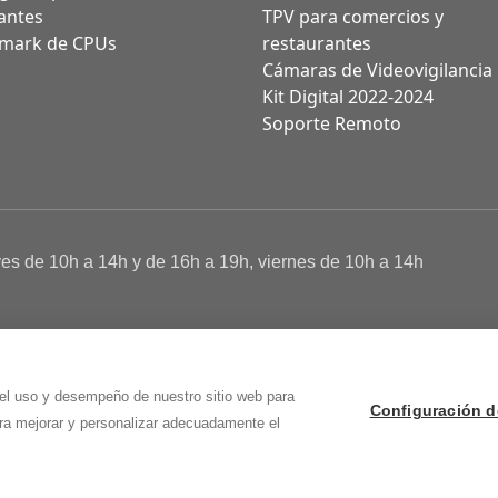
antes
TPV para comercios y
mark de CPUs
restaurantes
Cámaras de Videovigilancia
Kit Digital 2022-2024
Soporte Remoto
ves de 10h a 14h y de 16h a 19h, viernes de 10h a 14h
a de Cookies
 Osma (Soria)
 el uso y desempeño de nuestro sitio web para
Configuración d
ara mejorar y personalizar adecuadamente el