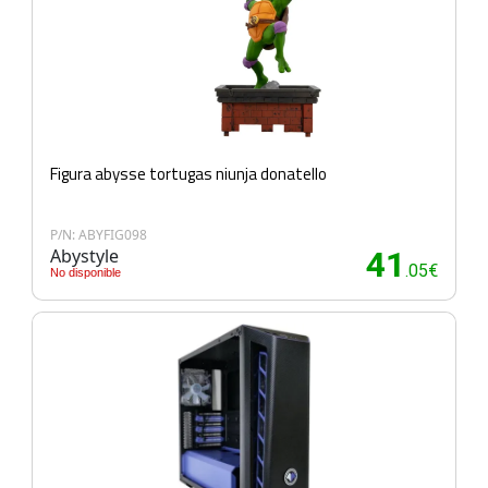
Figura abysse tortugas niunja donatello
P/N: ABYFIG098
Abystyle
41
.05€
No disponible