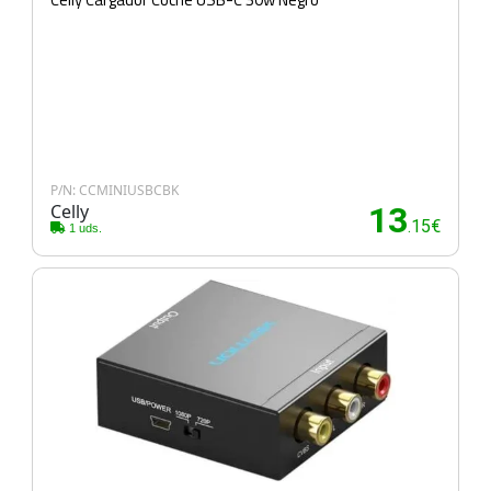
P/N: CCMINIUSBCBK
Celly
13
.15€
1 uds.