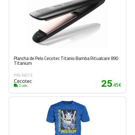
Plancha de Pelo Cecotec Titanio Bamba Ritualcare 890
Titanium
P/N: 04213
Cecotec
25
.45€
1 uds.