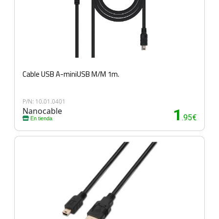
Cable USB A-miniUSB M/M 1m.
P/N: 10.01.0401
Nanocable
1
.95€
En tienda