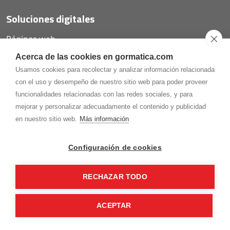
Soluciones digitales
Páginas web
Tiendas online
Acerca de las cookies en gormatica.com
Carta QR restaurantes
Usamos cookies para recolectar y analizar información relacionada
con el uso y desempeño de nuestro sitio web para poder proveer
funcionalidades relacionadas con las redes sociales, y para
mejorar y personalizar adecuadamente el contenido y publicidad
975.368.262
en nuestro sitio web.
Más información
Aviso Legal
Política de privacidad
Política de
Cookies
Configuración de cookies
Gormaz Informática S.L.
C/ Soria, 2 - El Burgo de Osma (Soria)
RECHAZAR TODO
¡Síguenos en nuestras redes!
ACEPTAR