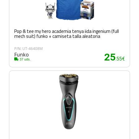
Pop & tee my hero academia tenya iida ingenium (full
mech suit) funko + camiseta talla aleatoria
P/N: UT-46408M
Funko
25
.55€
37 uds.