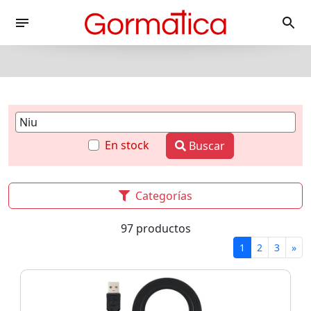
En stock
Buscar
Categorías
97 productos
1
2
3
»