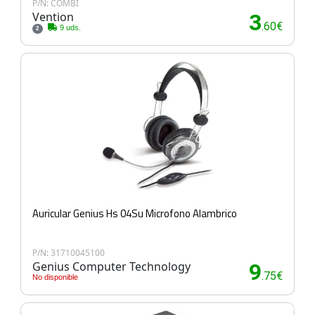
P/N: COMBI
Vention
3
.60€
9 uds.
2
Auricular Genius Hs 04Su Microfono Alambrico
P/N: 31710045100
Genius Computer Technology
9
.75€
No disponible