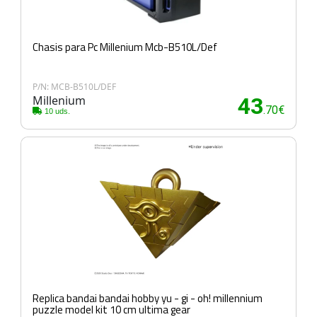
Chasis para Pc Millenium Mcb-B510L/Def
P/N: MCB-B510L/DEF
Millenium
43
.70€
10 uds.
Replica bandai bandai hobby yu - gi - oh! millennium
puzzle model kit 10 cm ultima gear