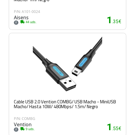
P/N: A101-0024
Aisens
1
.35€
44 uds.
2
Cable USB 2.0 Vention COMBG/ USB Macho - MiniUSB
Macho/ Hasta 10W/ 480Mbps/ 1.5m/ Negro
P/N: COMBG
Vention
1
.55€
9 uds.
2