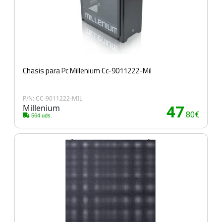
Chasis para Pc Millenium Cc-9011222-Mil
P/N: CC-9011222-MIL
Millenium
47
.80€
564 uds.