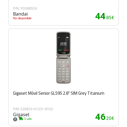
P/N: YG588024
Bandai
44
.85€
No disponible
Gigaset Móvil Senior GL595 2.8" SIM Grey Titanium
P/N: S30853-H1231-R102
Gigaset
46
.20€
3 uds.
2