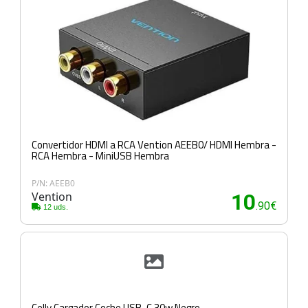
Convertidor HDMI a RCA Vention AEEB0/ HDMI Hembra -
RCA Hembra - MiniUSB Hembra
P/N: AEEB0
Vention
10
.90€
12 uds.
Celly Cargador Coche USB-C 30w Negro