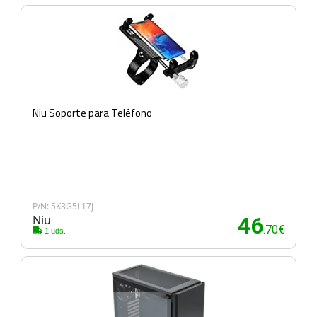
Niu Soporte para Teléfono
P/N: 5K3G5L17J
Niu
46
.70€
1 uds.