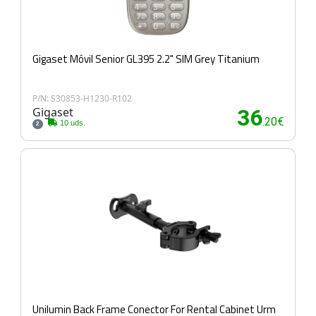
Gigaset Móvil Senior GL395 2.2" SIM Grey Titanium
P/N: S30853-H1230-R102
Gigaset
36
.20€
10 uds.
2
Unilumin Back Frame Conector For Rental Cabinet Urm