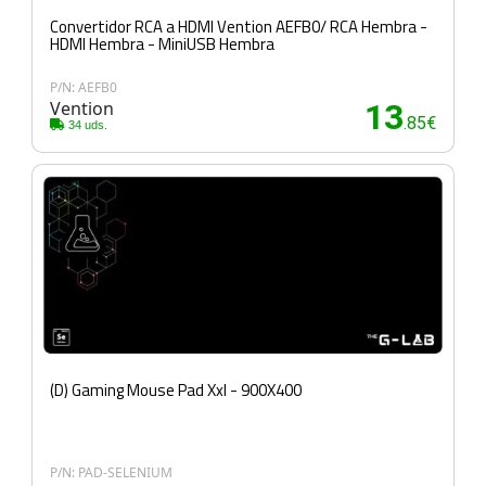
Convertidor RCA a HDMI Vention AEFB0/ RCA Hembra -
HDMI Hembra - MiniUSB Hembra
P/N: AEFB0
Vention
13
.85€
34 uds.
(D) Gaming Mouse Pad Xxl - 900X400
P/N: PAD-SELENIUM