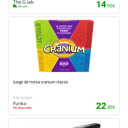
The G-lab
14
.95€
58 uds.
Juego de mesa cranium classic
P/N: 932691
Funko
22
.45€
No disponible