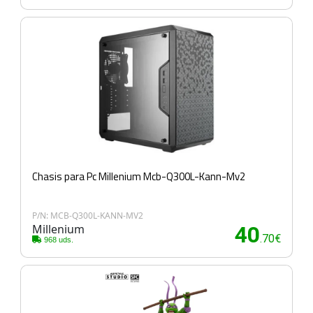
Chasis para Pc Millenium Mcb-Q300L-Kann-Mv2
P/N: MCB-Q300L-KANN-MV2
Millenium
40
.70€
968 uds.