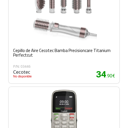
Cepillo de Aire Cecotec Bamba Precisioncare Titanium
Perfectcut
P/N: 03446
Cecotec
34
.90€
No disponible