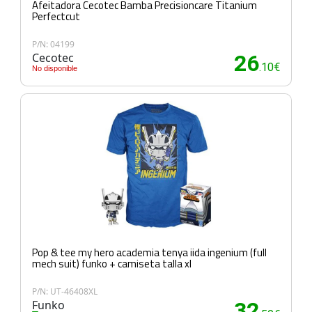
Afeitadora Cecotec Bamba Precisioncare Titanium
Perfectcut
P/N: 04199
Cecotec
26
.10€
No disponible
Pop & tee my hero academia tenya iida ingenium (full
mech suit) funko + camiseta talla xl
P/N: UT-46408XL
Funko
32