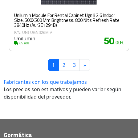
Unilumin Module For Rental Cabinet Ugn Ii 2.6 Indoor
Size: 500X500 Mm Brightness: 800 Nits Refresh Rate
3840Hz (Aur2E1291B)
P/N: UNI-UGNII26M-A
Unilumin
50
.00€
65 uds.
1
2
3
»
Fabricantes con los que trabajamos
Los precios son estimativos y pueden variar según
disponibilidad del proveedor.
Gormática