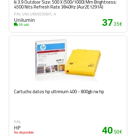
Iii 3.9 Outdoor Size: 500 X (500/1000) Mm Brightness:
4500 Nits Refresh Rate 3840Hz (Aur2E1291A)
P/N: UNI-URMIII39BFC-A
Unilumin
37
.35€
56 uds.
Cartucho datos hp ultrinium 400 - 800gb rw hp
P/N:
HP
40
.50€
No disponible