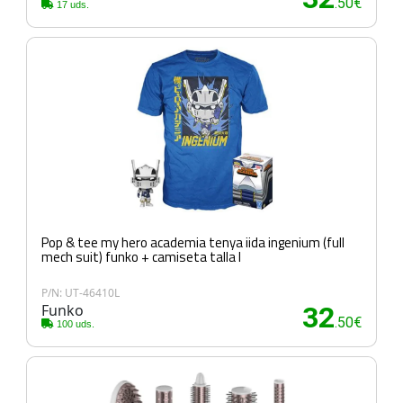
.50€
17 uds.
Pop & tee my hero academia tenya iida ingenium (full
mech suit) funko + camiseta talla l
P/N: UT-46410L
Funko
32
.50€
100 uds.