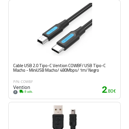
Cable USB 2.0 Tipo-C Vention COWBF/ USB Tipo-C
Macho - MiniUSB Macho/ 480Mbps/ 1m/ Negro
P/N: COWBF
Vention
2
.80€
8 uds.
2