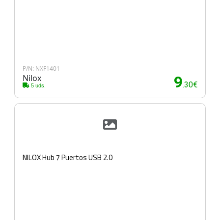
P/N: NXF1401
Nilox
9
.30€
5 uds.
NILOX Hub 7 Puertos USB 2.0