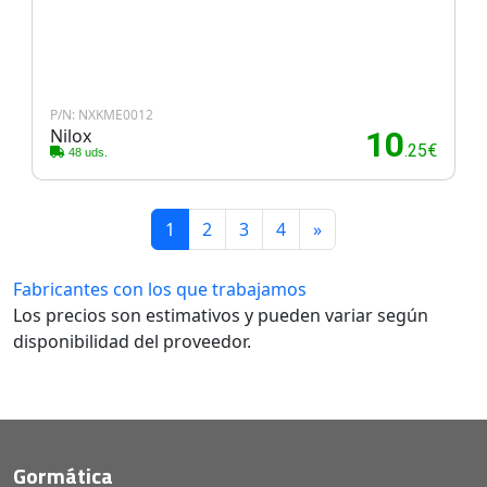
P/N: NXKME0012
Nilox
10
.25€
48 uds.
1
2
3
4
»
Fabricantes con los que trabajamos
Los precios son estimativos y pueden variar según
disponibilidad del proveedor.
Gormática