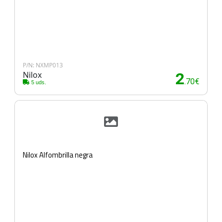
P/N: NXMP013
Nilox
2
.70€
5 uds.
Nilox Alfombrilla negra