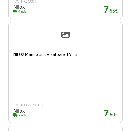
P/N: NXSC001
Nilox
7
.55€
4 uds.
NILOX Mando universal para TV LG
P/N: NXXZUNILG01
Nilox
7
.60€
2 uds.