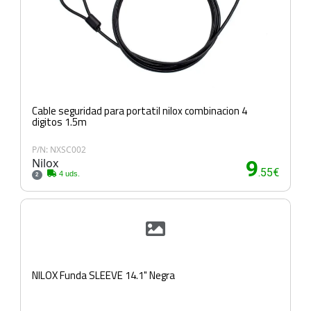
Cable seguridad para portatil nilox combinacion 4
digitos 1.5m
P/N: NXSC002
Nilox
9
.55€
4 uds.
2
NILOX Funda SLEEVE 14.1" Negra