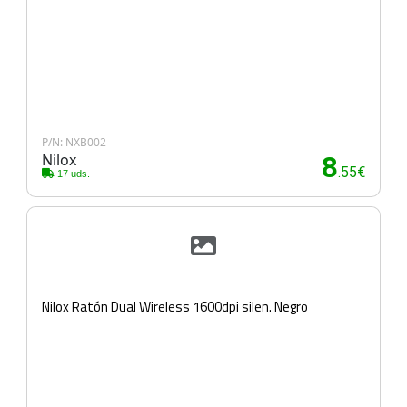
P/N: NXB002
Nilox
8
.55€
17 uds.
Nilox Ratón Dual Wireless 1600dpi silen. Negro