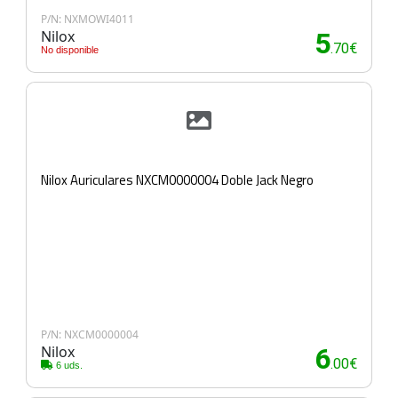
P/N: NXMOWI4011
Nilox
5
.70€
No disponible
Nilox Auriculares NXCM0000004 Doble Jack Negro
P/N: NXCM0000004
Nilox
6
.00€
6 uds.