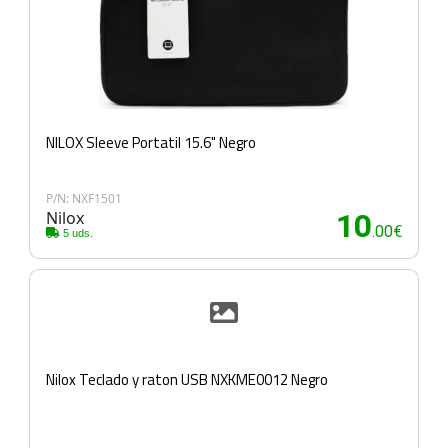
NILOX Sleeve Portatil 15.6" Negro
P/N: NXF1501
Nilox
10
.00€
5 uds.
Nilox Teclado y raton USB NXKME0012 Negro