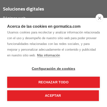
Soluciones digitales
Páginas web
Tiendas online
Acerca de las cookies en gormatica.com
Carta QR restaurantes
Usamos cookies para recolectar y analizar información relacionada
con el uso y desempeño de nuestro sitio web para poder proveer
funcionalidades relacionadas con las redes sociales, y para
mejorar y personalizar adecuadamente el contenido y publicidad
975.368.262
en nuestro sitio web.
Más información
Aviso Legal
Política de privacidad
Política de
Cookies
Configuración de cookies
Gormaz Informática S.L.
C/ Soria, 2 - El Burgo de Osma (Soria)
RECHAZAR TODO
¡Síguenos en nuestras redes!
ACEPTAR