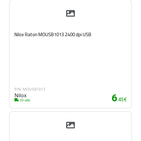
Nilox Raton MOUSB1013 2400 dpi USB
P/N: MOUSB1013
Nilox
6
.45€
10 uds.