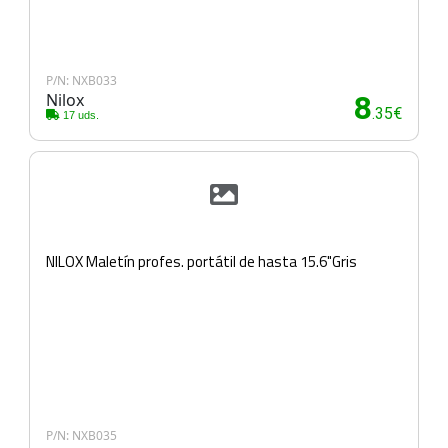
P/N: NXB033
Nilox
8
.35€
17 uds.
NILOX Maletín profes. portátil de hasta 15.6"Gris
P/N: NXB035