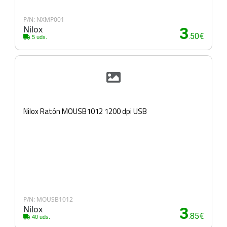
P/N: NXMP001
Nilox
3
.50€
5 uds.
Nilox Ratón MOUSB1012 1200 dpi USB
P/N: MOUSB1012
Nilox
3
.85€
40 uds.