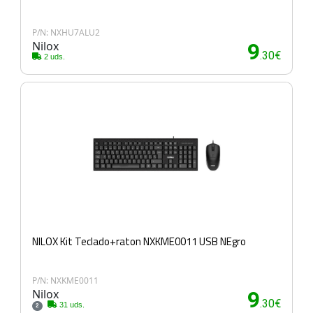
P/N: NXHU7ALU2
Nilox
9
.30€
2 uds.
NILOX Kit Teclado+raton NXKME0011 USB NEgro
P/N: NXKME0011
Nilox
9
.30€
31 uds.
2