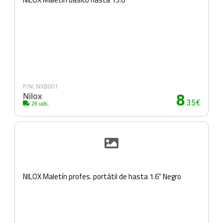
P/N: NXB001
Nilox
8
.35€
26 uds.
NILOX Maletín profes. portátil de hasta 1.6" Negro