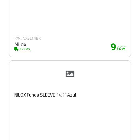
P/N: NXSL14BK
Nilox
9
.65€
12 uds.
NILOX Funda SLEEVE 14.1" Azul