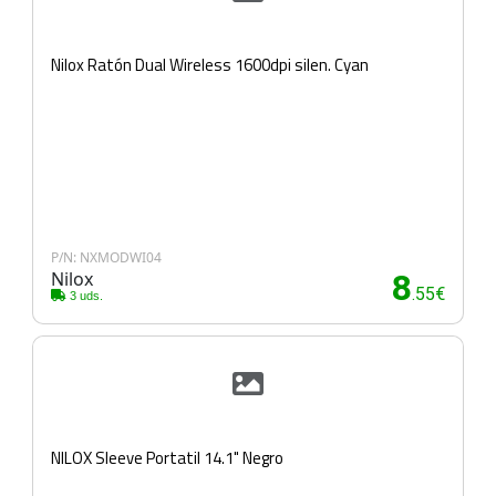
Nilox Ratón Dual Wireless 1600dpi silen. Cyan
P/N: NXMODWI04
Nilox
8
.55€
3 uds.
NILOX Sleeve Portatil 14.1" Negro