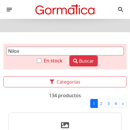
En stock
Buscar
Categorías
134 productos
1
2
3
4
»