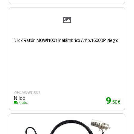
Nilox Ratón MOWI1001 Inalámbrico Amb.1600DPI Negro
P/N: MOWI1001
Nilox
9
.50€
4 uds.