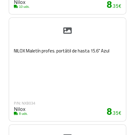
Nilox
8
.35€
10 uds.
NILOX Maletín profes. portátil de hasta 15.6" Azul
P/N: NXB034
Nilox
8
.35€
8 uds.