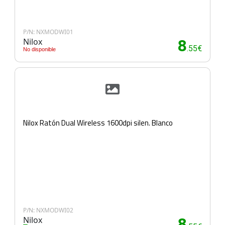
P/N: NXMODWI01
Nilox
8
.55€
No disponible
Nilox Ratón Dual Wireless 1600dpi silen. Blanco
P/N: NXMODWI02
Nilox
8