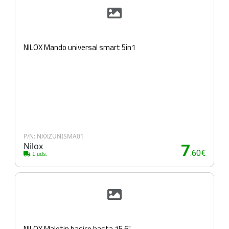
NILOX Mando universal smart 5in1
P/N: NXXZUNISMA01
Nilox
7
.60€
1 uds.
NILOX Maletin basico hasta 15.6"