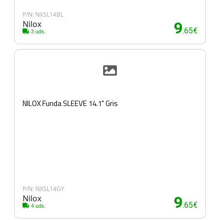
P/N: NXSL14BL
Nilox
9
.65€
3 uds.
NILOX Funda SLEEVE 14.1" Gris
P/N: NXSL14GY
Nilox
9
.65€
4 uds.