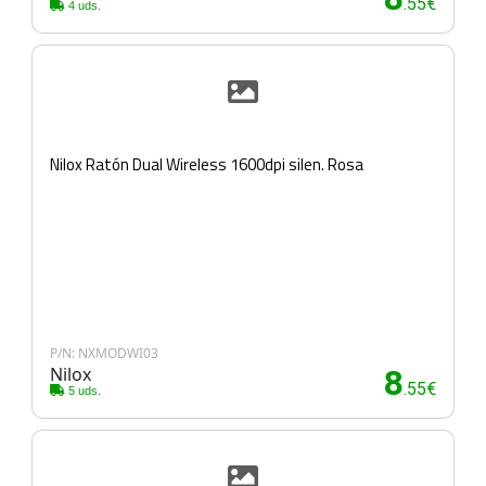
.55€
4 uds.
Nilox Ratón Dual Wireless 1600dpi silen. Rosa
P/N: NXMODWI03
Nilox
8
.55€
5 uds.