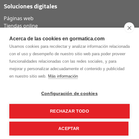
Soluciones digitales
Páginas web
Tiendas online
Carta QR restaurantes
Acerca de las cookies en gormatica.com
Usamos cookies para recolectar y analizar información relacionada
con el uso y desempeño de nuestro sitio web para poder proveer
funcionalidades relacionadas con las redes sociales, y para
975.368.262
mejorar y personalizar adecuadamente el contenido y publicidad
Aviso Legal
Política de privacidad
Política de
en nuestro sitio web.
Más información
Cookies
Gormaz Informática S.L.
C/ Soria, 2 - El Burgo de Osma (Soria)
Configuración de cookies
¡Síguenos en nuestras redes!
RECHAZAR TODO
ACEPTAR