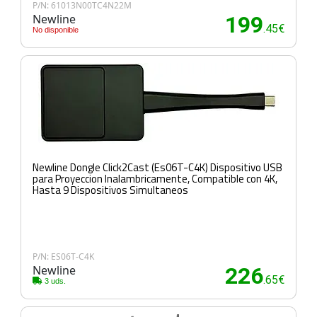
P/N: 61013N00TC4N22M
Newline
199
.45€
No disponible
Newline Dongle Click2Cast (Es06T-C4K) Dispositivo USB
para Proyeccion Inalambricamente, Compatible con 4K,
Hasta 9 Dispositivos Simultaneos
P/N: ES06T-C4K
Newline
226
.65€
3 uds.