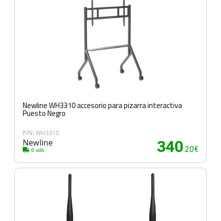
Newline WH3310 accesorio para pizarra interactiva
Puesto Negro
P/N: WH3310
Newline
340
.20€
6 uds.