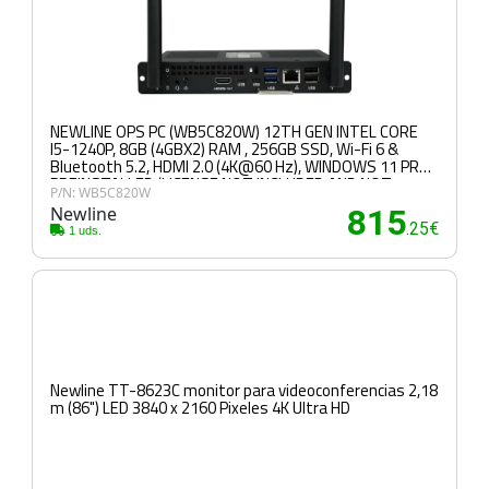
NEWLINE OPS PC (WB5C820W) 12TH GEN INTEL CORE
I5-1240P, 8GB (4GBX2) RAM , 256GB SSD, Wi-Fi 6 &
Bluetooth 5.2, HDMI 2.0 (4K@60 Hz), WINDOWS 11 PRO
PREINSTALLED (LICENSE NOT INCLUDED AND NOT
P/N: WB5C820W
ACTIVATED)
Newline
815
.25€
1 uds.
Newline TT-8623C monitor para videoconferencias 2,18
m (86") LED 3840 x 2160 Pixeles 4K Ultra HD