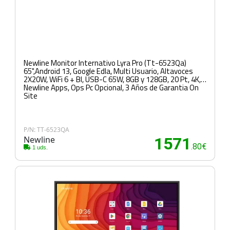
Newline Monitor Internativo Lyra Pro (Tt-6523Qa)
65",Android 13, Google Edla, Multi Usuario, Altavoces
2X20W, WiFi 6 + Bl, USB-C 65W, 8GB y 128GB, 20 Pt, 4K,
Newline Apps, Ops Pc Opcional, 3 Años de Garantia On
Site
P/N: TT-6523QA
Newline
1571
.80€
1 uds.