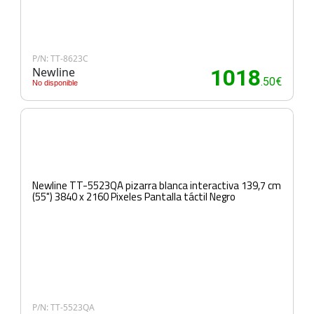
P/N: TT-8623C
Newline
1018
.50€
No disponible
Newline TT-5523QA pizarra blanca interactiva 139,7 cm
(55") 3840 x 2160 Pixeles Pantalla táctil Negro
P/N: TT-5523QA