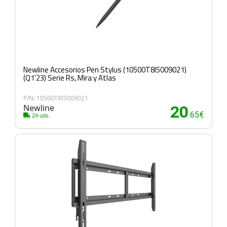
Newline Accesorios Pen Stylus (10500T8I5009021)
(Q1'23) Serie Rs, Mira y Atlas
P/N: 10500T8I5009021
Newline
20
.65€
24 uds.