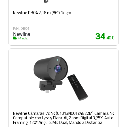
Newline DB04 2,18 m (86") Negro
P/N: DB04
Newline
34
.40€
44 uds.
Newline Cámaras Vc 4K (61013N00Tc4N22M) Camara 4K
Compatible con Lyra y Elara. Ai, Zoom Digital 3,75X, Auto
Framing, 120º Angulo, Mic Dual, Mando a Distancia