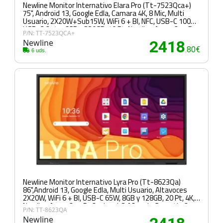
Newline Monitor Internativo Elara Pro (Tt-7523Qca+)
75", Android 13, Google Edla, Camara 4K, 8 Mic, Multi
Usuario, 2X20W+Sub15W, WiFi 6 + Bl, NFC, USB-C 100W,
USB-C Out, 16GB y 320GB, 40 Pt, Newline Apps, Ops Pc y
P/N: TT-7523QCA+
Sdm Opc, 5 Años de Garantia On Site
Newline
2418
.80€
6 uds.
Newline Monitor Internativo Lyra Pro (Tt-8623Qa)
86",Android 13, Google Edla, Multi Usuario, Altavoces
2X20W, WiFi 6 + Bl, USB-C 65W, 8GB y 128GB, 20 Pt, 4K,
Newline Apps, Ops Pc Opcional, 3 Años de Garantia On
P/N: TT-8623QA
Site
Newline