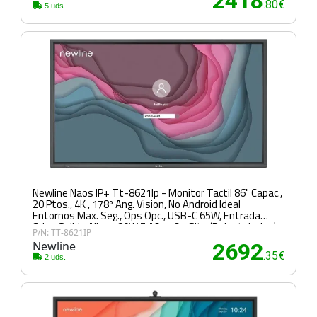
2418
.80€
5 uds.
Newline Naos IP+ Tt-8621Ip - Monitor Tactil 86" Capac.,
20 Ptos., 4K , 178º Ang. Vision, No Android Ideal
Entornos Max. Seg., Ops Opc., USB-C 65W, Entrada
Sdm, Salida Alim. 180W 5 Años On Site (Reinstalacion)
P/N: TT-8621IP
Newline
2692
.35€
2 uds.