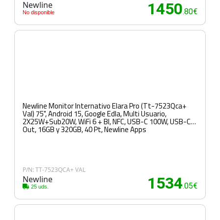
Newline
1450
.80€
No disponible
Newline Monitor Internativo Elara Pro (Tt-7523Qca+
Val) 75", Android 15, Google Edla, Multi Usuario,
2X25W+Sub20W, WiFi 6 + Bl, NFC, USB-C 100W, USB-C
Out, 16GB y 320GB, 40 Pt, Newline Apps
P/N: TT-7523QCA+ VAL
Newline
1534
.05€
25 uds.