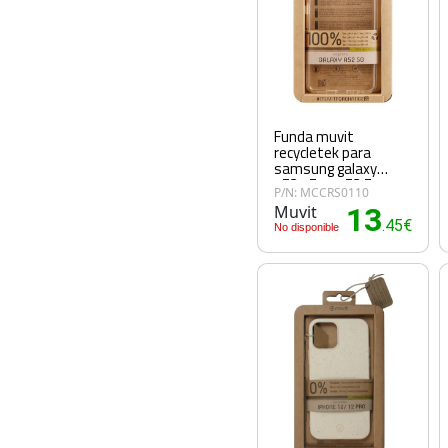
Funda muvit
recycletek para
samsung galaxy
a52s 5g - a52 5g -
P/N: MCCRS0110
a52 transparente
Muvit
13
.45€
No disponible