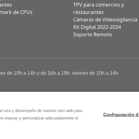
antes
TPV para comercios y
mark de CPUs
restaurantes
Cámaras de Videovigilancia
Kit Digital 2022-2024
Soporte Remoto
ves de 10h a 14h y de 16h a 19h, viernes de 10h a 14h
a de Cookies
 Osma (Soria)
 el uso y desempeño de nuestro sitio web para
Configuración d
ara mejorar y personalizar adecuadamente el