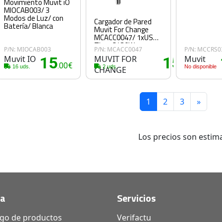
Movimiento Muvit iO
MIOCAB003/ 3
Modos de Luz/ con
Cargador de Pared
Batería/ Blanca
Muvit For Change
MCACC0047/ 1xUSB
Tipo-C/ 30W
P/N: MIOCAB003
P/N: MCACC0047
P/N: MCCRS0
Muvit IO
15
MUVIT FOR
15
Muvit
.00€
.45€
16 uds.
2 uds.
No disponible
CHANGE
1
2
3
»
Los precios son estima
da
Servicios
ogo de productos
Verifactu