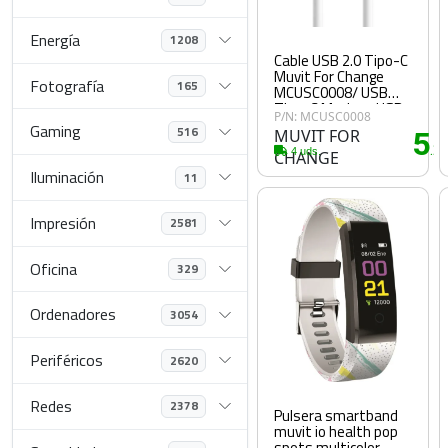
Energía
1208
Cable USB 2.0 Tipo-C
Muvit For Change
Fotografía
165
MCUSC0008/ USB
Tipo-C Macho - USB
P/N: MCUSC0008
Tipo-C/ Hasta 60W/
Gaming
516
MUVIT FOR
5
480Mbps/ 1.2m/
.2
Blanco
4 uds.
CHANGE
Iluminación
11
Impresión
2581
Oficina
329
Ordenadores
3054
Periféricos
2620
Redes
2378
Pulsera smartband
muvit io health pop
spots multicolor