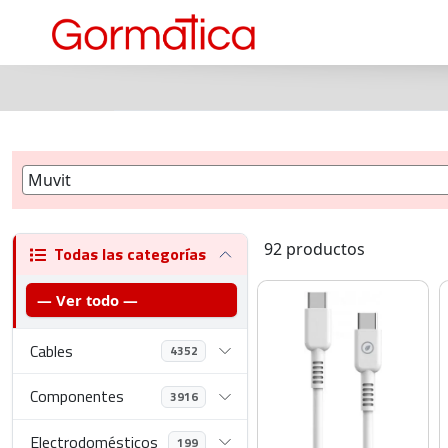
92 productos
Todas las categorías
— Ver todo —
Cables
4352
Componentes
3916
Electrodomésticos
199