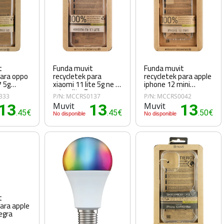
t
Funda muvit
Funda muvit
para oppo
recycletek para
recycletek para apple
7 5g
xiaomi 11 lite 5g ne -
iphone 12 mini
te
mi 11 lite 5g
transparente
333
P/N: MCCRS0137
P/N: MCCRS0042
transparente
13
Muvit
13
Muvit
13
.45€
.45€
.50€
No disponible
No disponible
t
para apple
egra