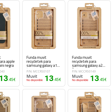
t
Funda muvit
Funda muvit
para apple
recycletek para
recycletek para
ini negra
samsung galaxy a12
samsung galaxy a22
transparente
5g transparente
040
P/N: MCCRS0107
P/N: MCCRS0149
13
Muvit
13
Muvit
13
.45€
.45€
.45€
No disponible
No disponible