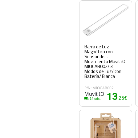
Barra de Luz
Magnética con
Sensor de
Movimiento Muvit iO
MIOCAB002/ 3
Modos de Luz/ con
Batería/ Blanca
P/N: MIOCAB002
Muvit IO
13
.25€
14 uds.