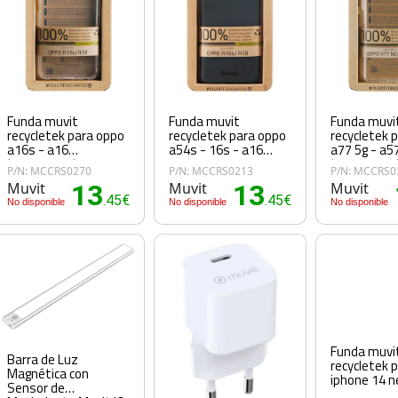
Funda muvit
Funda muvit
Funda muvi
recycletek para oppo
recycletek para oppo
recycletek 
a16s - a16
a54s - 16s - a16
a77 5g - a5
transparente
negra
transparen
P/N: MCCRS0270
P/N: MCCRS0213
P/N: MCCRS0
Muvit
13
Muvit
13
Muvit
.45€
.45€
No disponible
No disponible
No disponible
Funda muvi
Barra de Luz
recycletek 
Magnética con
iphone 14 n
Sensor de