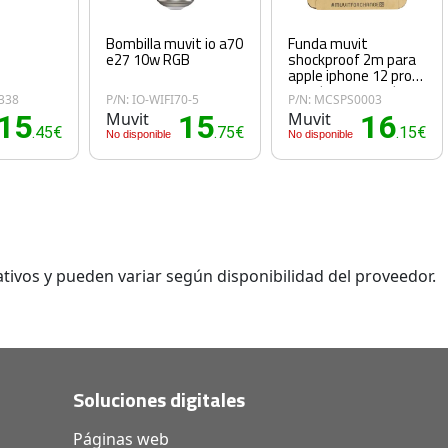
Bombilla muvit io a70
Funda muvit
e27 10w RGB
shockproof 2m para
apple iphone 12 pro
max transparente
338
P/N: IO-WIFI70-5
P/N: MCSPS0003
15
Muvit
15
Muvit
16
.45€
.75€
.15€
No disponible
No disponible
tivos y pueden variar según disponibilidad del proveedor.
Soluciones digitales
Páginas web