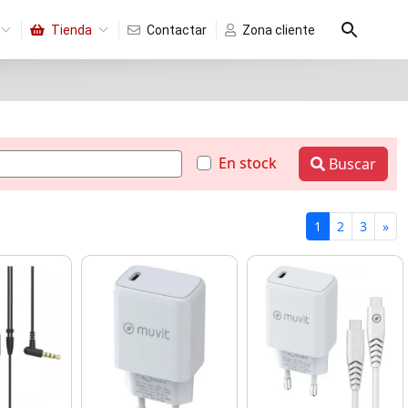
Tienda
Contactar
Zona cliente
En stock
Buscar
1
2
3
»