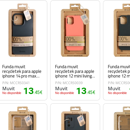
Funda muvit
Funda muvit
Funda muvi
recycletek para apple
recycletek para apple
recycletek 
iphone 14 pro max
iphone 12 mini living
iphone 12 m
negra
coral
P/N: MCCRS0341
P/N: MCCRS0039
P/N: MCCRS0
Muvit
13
Muvit
13
Muvit
.45€
.45€
No disponible
No disponible
No disponible