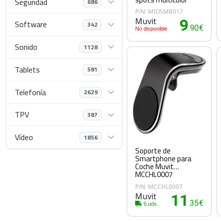
Seguridad
686
P/N: MIOSMB017
Muvit
9
Software
342
.90€
No disponible
Sonido
1128
Tablets
581
Telefonía
2629
TPV
387
Vídeo
1856
Soporte de
Smartphone para
Coche Muvit
MCCHL0007
P/N: MCCHL0007
Muvit
11
.35€
6 uds.