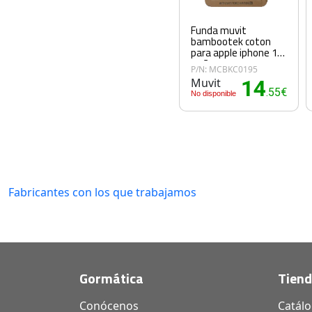
Funda muvit
bambootek coton
para apple iphone 12
- 12 pro
P/N: MCBKC0195
Muvit
14
.55€
No disponible
Fabricantes con los que trabajamos
Gormática
Tien
Conócenos
Catál