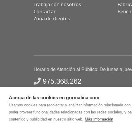
Trabaja con nosotros
Fabric
Contactar
Bench
Zona de clientes
Horario de Atención al Público: De lunes a jue
975.368.262
Aviso Legal
Política de privacidad
Polític
Acerca de las cookies en gormatica.com
Gormaz Informática S.L.
C/ Soria, 2 - El Burgo de
Usamos cookies para recolectar y analizar información relacionada con
poder proveer funcionalidades relacionadas con las redes sociales, y p
contenido y publicidad en nuestro sitio web.
Más información