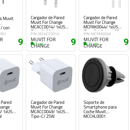
Cargador de Pared
Cargador de Pared
os Muvit
Muvit For Change
Muvit For Change
MCACC0014/ 1xUSB
MCPAK0044/ 1xUSB
/ con
Tipo-C/ 30W
Tipo-C + Cable USB
ack 3.5/
0001
P/N: MCACC0014
P/N: MCPAK0044
Tipo-C/ 20W
OR
9
MUVIT FOR
9
MUVIT FOR
9
.65€
.90€
3 uds.
10 uds.
CHANGE
CHANGE
Soporte de
 Pared
Cargador de Pared
Smartphone para
hange
Muvit For Change
Coche Muvit
/ 1xUSB
MCACC0049/ 1xUSB
MCCHL0001
W
Tipo-C/ 25W