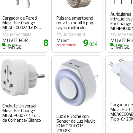
Auriculares
Cargador de Pared
Pulsera smartband
Intrauditiv
Muvit For Change
muvit io health pop
For Change
MCACC0002/ 1xUSB/
rayas multicolor
MCHPH0001
15W
Micrófono/ J
P/N: MCACC0002
P/N: MIOSMB014
P/N: MCHPH
Negros
MUVIT FOR
8
Muvit
9
MUVIT F
0€
.95€
.05€
10 uds.
No disponible
1 uds.
CHANGE
CHANGE
Cargador de
Enchufe Universal
Muvit For C
Muvit For Change
MCACC0048
MCADP0007/ 1 Toma
Luz de Noche con
Tipo-C/ 20
de Corriente/ Blanco
Sensor de Luz Muvit
IO MIONLI001/
2700ºK