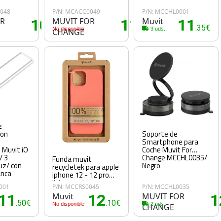
0048
P/N: MCACC0049
P/N: MCCHL0001
OR
10
MUVIT FOR
11
Muvit
11
.20€
.15€
.35€
No disponible
3 uds.
CHANGE
z
Soporte de
con
Smartphone para
Coche Muvit For
 Muvit iO
Change MCCHL0035/
/ 3
Funda muvit
Negro
uz/ con
recycletek para apple
anca
iphone 12 - 12 pro
living coral
001
P/N: MCCRS0045
P/N: MCCHL0035
11
Muvit
12
MUVIT FOR
1
.50€
.10€
No disponible
2 uds.
CHANGE