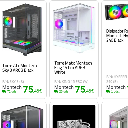
Disipador R
Montech Hy
240 Black
Torre Matx Montech
Torre Atx Montech
King 15 Pro ARGB
Sky 3 ARGB Black
White
P/N: HYPERF
P/N: SKY 3 (B)
P/N: KING 15 PRO (W)
240 (B)
Montech
75
Montech
75
Montech
.45€
.45€
72 uds.
23 uds.
1 uds.