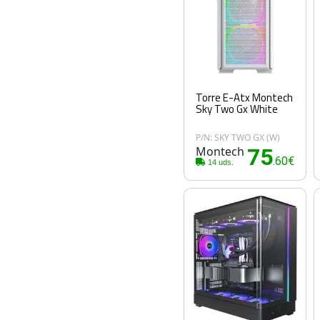
Torre E-Atx Montech
Sky Two Gx White
P/N: SKY TWO GX (W)
Montech
75
.60€
14 uds.