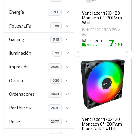
Energía
1206
Ventilador 120X120
Montech Gf120 Pwm
White
Fotografía
165
P/N: GF120 ARGB PWM
(W)
Gaming
515
Montech
7
.25€
39 uds.
Iluminación
11
Impresión
2580
Oficina
328
Ordenadores
3043
Periféricos
2620
Ventilador 120X120
Redes
2377
Montech Gf120 Pwm
Black Pack 3 + Hub