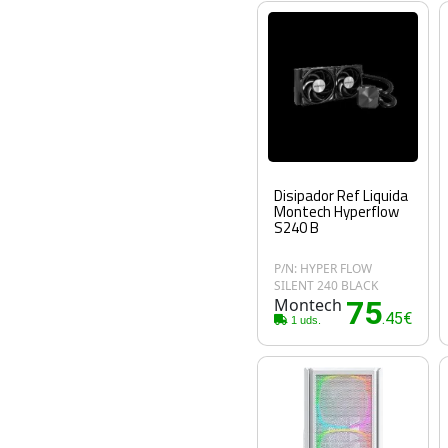
Disipador Ref Liquida
Montech Hyperflow
S240 B
P/N: HYPER FLOW
SILENT 240 BLACK
Montech
75
.45€
1 uds.