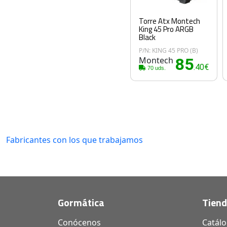
Torre Atx Montech
King 45 Pro ARGB
Black
P/N: KING 45 PRO (B)
Montech
85
.40€
70 uds.
Fabricantes con los que trabajamos
Gormática
Tien
Conócenos
Catál