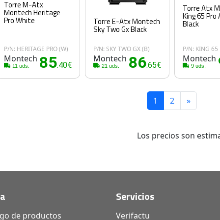
Torre M-Atx
Torre Atx 
Montech Heritage
King 65 Pro
Pro White
Torre E-Atx Montech
Black
Sky Two Gx Black
P/N: HERITAGE PRO (W)
P/N: SKY TWO GX (B)
P/N: KING 65
Montech
85
Montech
86
Montech
.40€
.65€
11 uds.
21 uds.
9 uds.
1
2
»
Los precios son estima
da
Servicios
ogo de productos
Verifactu