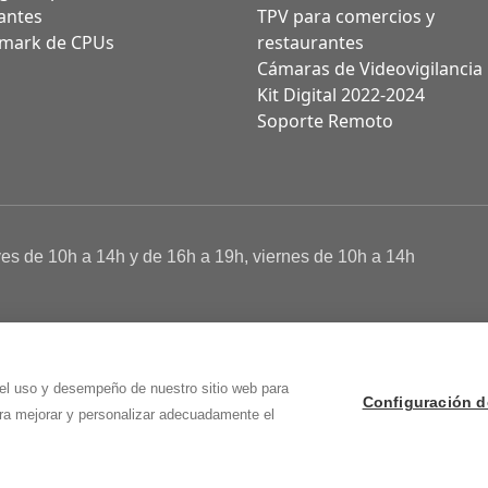
antes
TPV para comercios y
mark de CPUs
restaurantes
Cámaras de Videovigilancia
Kit Digital 2022-2024
Soporte Remoto
ves de 10h a 14h y de 16h a 19h, viernes de 10h a 14h
a de Cookies
 Osma (Soria)
 el uso y desempeño de nuestro sitio web para
Configuración d
ara mejorar y personalizar adecuadamente el