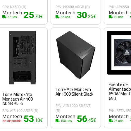
P/N: NX600 (B)
P/N: NX600 ARGB (B)
P/N: APX550
Montech
25
Montech
30
Montech
.70€
.25€
27 uds.
32 uds.
19 uds.
Fuente de
Alimentacio
Torre Atx Montech
650W Mont
Air 1000 Silent Black
Torre Micro-Atx
650
Montech Air 100
ARGB Black
P/N: AIR 1000 SILENT
P/N: AIR 100 ARGB (B)
(B)
P/N: BETA 65
Montech
53
Montech
56
Montech
.10€
.45€
No disponible
100 uds.
26 uds.