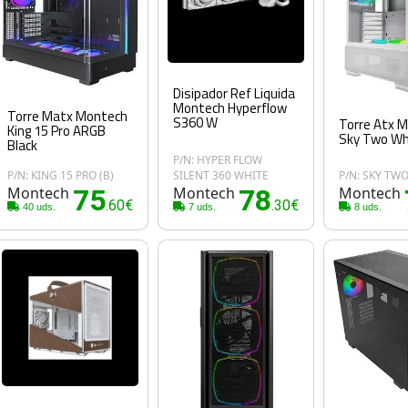
Disipador Ref Liquida
Montech Hyperflow
Torre Matx Montech
S360 W
Torre Atx 
King 15 Pro ARGB
Sky Two Wh
Black
P/N: HYPER FLOW
P/N: KING 15 PRO (B)
SILENT 360 WHITE
P/N: SKY TWO
Montech
75
Montech
78
Montech
.60€
.30€
40 uds.
7 uds.
8 uds.