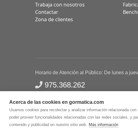
Trabaja con nosotros
Fabric
Contactar
Bench
Zona de clientes
Horario de Atención al Público: De lunes a jue
975.368.262
Aviso Legal
Política de privacidad
Polític
Acerca de las cookies en gormatica.com
Gormaz Informática S.L.
C/ Soria, 2 - El Burgo de
Usamos cookies para recolectar y analizar información relacionada con
poder proveer funcionalidades relacionadas con las redes sociales, y p
contenido y publicidad en nuestro sitio web.
Más información