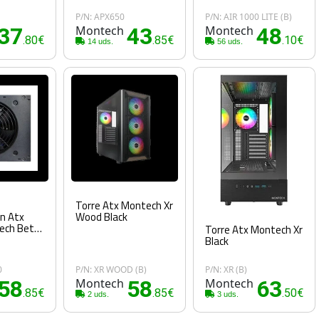
P/N: APX650
P/N: AIR 1000 LITE (B)
37
Montech
43
Montech
48
.80€
.85€
.10€
14 uds.
56 uds.
Torre Atx Montech Xr
n Atx
Wood Black
ech Beta
Torre Atx Montech Xr
Black
0
P/N: XR WOOD (B)
P/N: XR (B)
58
Montech
58
Montech
63
.85€
.85€
.50€
2 uds.
3 uds.