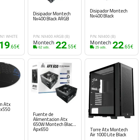
Disipador Montech
Disipador Montech
Nx400 Black
Nx400 Black ARGB
3IN1 WHITE
P/N: NX400 ARGB (B)
P/N: NX400 (B)
19
Montech
22
Montech
22
.65€
.55€
.65€
62 uds.
25 uds.
n Atx
px550
Fuente de
Alimentacion Atx
650W Montech Black
Apx650
Torre Atx Montech
Air 1000 Lite Black