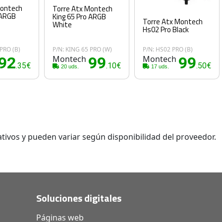
Montech
Torre Atx Montech
 ARGB
King 65 Pro ARGB
Torre Atx Montech
White
Hs02 Pro Black
 PRO (B)
P/N: KING 65 PRO (W)
P/N: HS02 PRO (B)
92
Montech
99
Montech
99
.35€
.10€
.50€
20 uds.
17 uds.
tivos y pueden variar según disponibilidad del proveedor.
Soluciones digitales
Páginas web