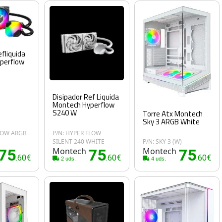
efliquida
perflow
Disipador Ref Liquida
Montech Hyperflow
S240 W
Torre Atx Montech
Sky 3 ARGB White
LOW ARGB
P/N: HYPER FLOW
SILENT 240 WHITE
P/N: SKY 3 (W)
75
Montech
75
Montech
75
.60€
.60€
.60€
2 uds.
4 uds.