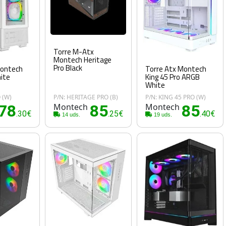
Torre M-Atx
Montech Heritage
Pro Black
Montech
Torre Atx Montech
ite
King 45 Pro ARGB
White
 (W)
P/N: HERITAGE PRO (B)
P/N: KING 45 PRO (W)
78
Montech
85
Montech
85
.30€
.25€
.40€
14 uds.
19 uds.