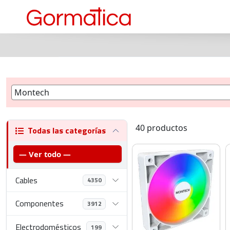
40 productos
Todas las categorías
— Ver todo —
Cables
4350
Componentes
3912
Electrodomésticos
199