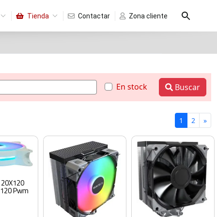
Tienda
Contactar
Zona cliente
En stock
Buscar
1
2
»
 120X120
x120 Pwm