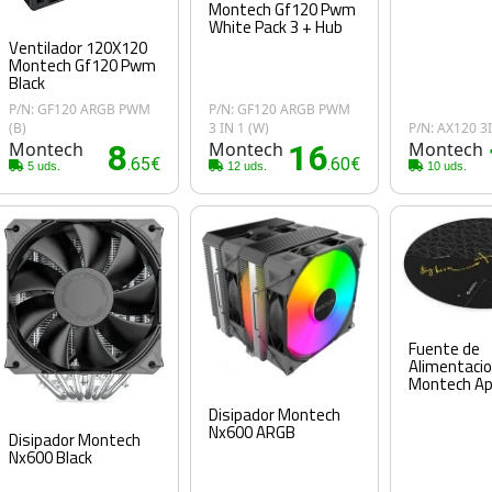
Montech Gf120 Pwm
White Pack 3 + Hub
Ventilador 120X120
Montech Gf120 Pwm
Black
P/N: GF120 ARGB PWM
P/N: GF120 ARGB PWM
(B)
3 IN 1 (W)
P/N: AX120 
Montech
8
Montech
16
Montech
.65€
.60€
5 uds.
12 uds.
10 uds.
Fuente de
Alimentacio
Montech A
Disipador Montech
Nx600 ARGB
Disipador Montech
Nx600 Black