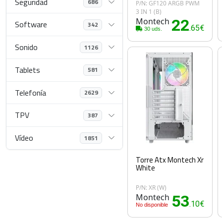
Seguridad
686
P/N: GF120 ARGB PWM
3 IN 1 (B)
Montech
22
Software
342
.65€
30 uds.
Sonido
1126
Tablets
581
Telefonía
2629
TPV
387
Vídeo
1851
Torre Atx Montech Xr
White
P/N: XR (W)
Montech
53
.10€
No disponible